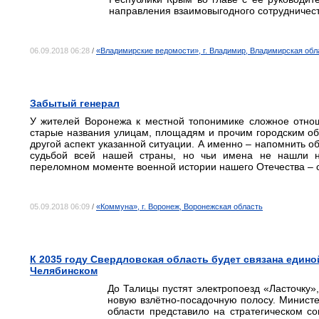
направления взаимовыгодного сотрудничест
06.09.2018 06:28
/
«Владимирские ведомости», г. Владимир, Владимирская обл
Забытый генерал
У жителей Воронежа к местной топонимике сложное отнош
старые названия улицам, площадям и прочим городским об
другой аспект указанной ситуации. А именно – напомнить об
судьбой всей нашей страны, но чьи имена не нашли ни
переломном моменте военной истории нашего Отечества – 
05.09.2018 06:09
/
«Коммуна», г. Воронеж, Воронежская область
К 2035 году Свердловская область будет связана един
Челябинском
До Талицы пустят электропоезд «Ласточку»
новую взлётно-посадочную полосу. Министе
области представило на стратегическом с