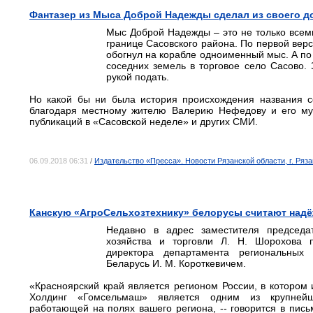
Фантазер из Мыса Доброй Надежды сделал из своего д
Мыс Доброй Надежды – это не только всеми
границе Сасовского района. По первой верс
обогнул на корабле одноименный мыс. А по 
соседних земель в торговое село Сасово.
рукой подать.
Но какой бы ни была история происхождения названия 
благодаря местному жителю Валерию Нефедову и его муз
публикаций в «Сасовской неделе» и других СМИ.
06.09.2018 06:31
/
Издательство «Пресса». Новости Рязанской области, г. Ряза
Канскую «АгроСельхозтехнику» белорусы считают надё
Недавно в адрес заместителя председат
хозяйства и торговли Л. Н. Шорохова 
директора департамента региональных
Беларусь И. М. Короткевичем.
«Красноярский край является регионом России, в котором 
Холдинг «Гомсельмаш» является одним из крупнейши
работающей на полях вашего региона, -- говорится в пись