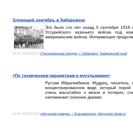
Зловещий сентябрь в Хабаровске
Это было сто лет назад. 5 сентября 1918 
Уссурийского казачьего войска под ко
американские войска. Интервенция продолж
05.09.2018 06:03
/
«Тихоокеанская звезда», г. Хабаровск, Хабаровский край
«По техническим параметрам я мусульманин»
Рустам Ибрагимбеков. Мудрец, писатель,
концентрированном виде, который порой 
очень масштабно о жизни и потерях, сча
напоминает осеннее дерево.
05.09.2018 06:02
/
«Амурская правда», г. Благовещенск, Амурская область