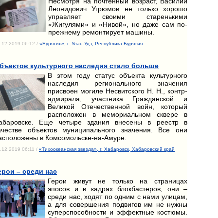
Несмотря на почтенный возраст, Василий
Леонидович Угрюмов не только хорошо
управляет своими старенькими
«Жигулями» и «Нивой», но даже сам по-
прежнему ремонтирует машины.
.12.2019 06:12 /
«Бурятия», г. Улан-Удэ, Республика Бурятия
бъектов культурного наследия стало больше
В этом году статус объекта культурного
наследия регионального значения
присвоен могиле Несвитского Н. Н., контр-
адмирала, участника Гражданской и
Великой Отечественной войн, который
расположен в мемориальном сквере в
абаровске. Еще четыре здания внесены в реестр в
ачестве объектов муниципального значения. Все они
асположены в Комсомольске-на-Амуре.
.12.2019 06:11 /
«Тихоокеанская звезда», г. Хабаровск, Хабаровский край
ерои – среди нас
Герои живут не только на страницах
эпосов и в кадрах блокбастеров, они –
среди нас, ходят по одним с нами улицам,
а для совершения подвигов им не нужны
суперспособности и эффектные костюмы.