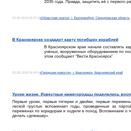
2035 года. Правда, защитить её с первого р
05.09.2018 06:07
/
«Областная газета», г. Екатеринбург, Свердловская область
В Красноярске создадут карту погибших кораблей
В Красноярском крае начали составлять ка
учёных, вооруженных оборудованием по пос
этом сообщают “Вести.Красноярск”.
05.09.2018 06:06
/
«Городские новости», г. Красноярск, Красноярский край
Уроки жизни. Известные нижегородцы поделились вос
Первые уроки, первые пятерки и двойки, первые перемены
легкой грустью вспоминает годы, проведенные за парт
переменах по коридорам и ходили в поход. Вспоминаем о то
делать «домашку».