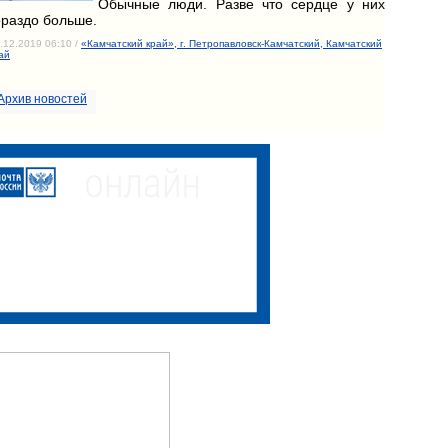
Обычные люди. Разве что сердце у них
ораздо больше.
.12.2019 06:10 /
«Камчатский край», г. Петропавловск-Камчатский, Камчатский
ай
Архив новостей