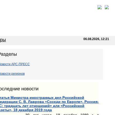
оры
06.08.2026, 12:21
Разделы
Новости АРС-ПРЕСС
овости регионов
оследние новости
татья Министра иностранных дел Российской
едерации С. В. Лаврова «Соседи по Европе». Россия-
С: тридцать лет отношений» для «Российской
азеты», 18 декабря 2019 года
30 лет назад, 18 декабря 1989 г. в