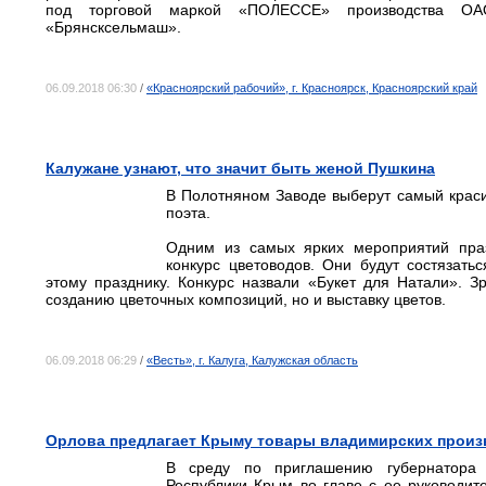
под торговой маркой «ПОЛЕССЕ» производства 
«Брянсксельмаш».
06.09.2018 06:30
/
«Красноярский рабочий», г. Красноярск, Красноярский край
Калужане узнают, что значит быть женой Пушкина
В Полотняном Заводе выберут самый красив
поэта.
Одним из самых ярких мероприятий пра
конкурс цветоводов. Они будут состязать
этому празднику. Конкурс назвали «Букет для Натали». З
созданию цветочных композиций, но и выставку цветов.
06.09.2018 06:29
/
«Весть», г. Калуга, Калужская область
Орлова предлагает Крыму товары владимирских произ
В среду по приглашению губернатора
Республики Крым во главе с ее руководи