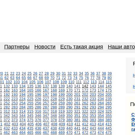
Партнеры
Новости
Есть такая акция
Наши авт
20
21
22
23
24
25
26
27
28
29
30
31
32
33
34
35
36
37
38
39
61
62
63
64
65
66
67
68
69
70
71
72
73
74
75
76
77
78
79
80
01
102
103
104
105
106
107
108
109
110
111
112
113
114
115
1
132
133
134
135
136
137
138
139
140
141
142
143
144
145
Н
1
162
163
164
165
166
167
168
169
170
171
172
173
174
175
1
192
193
194
195
196
197
198
199
200
201
202
203
204
205
1
222
223
224
225
226
227
228
229
230
231
232
233
234
235
1
252
253
254
255
256
257
258
259
260
261
262
263
264
265
П
1
282
283
284
285
286
287
288
289
290
291
292
293
294
295
11
312
313
314
315
316
317
318
319
320
321
322
323
324
325
С
1
342
343
344
345
346
347
348
349
350
351
352
353
354
355
Ф
1
372
373
374
375
376
377
378
379
380
381
382
383
384
385
Е
01
402
403
404
405
406
407
408
409
410
411
412
413
414
415
1
432
433
434
435
436
437
438
439
440
441
442
443
444
445
г
1
462
463
464
465
466
467
468
469
470
471
472
473
474
475