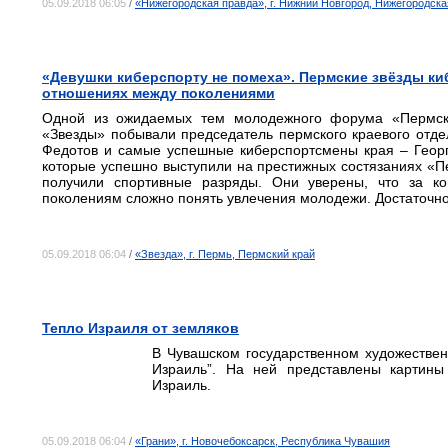
05.09.2018 06:05
/
«Нижегородская правда», г. Нижний Новгород, Нижегородска
«Девушки киберспорту не помеха». Пермские звёзды ки
отношениях между поколениями
Одной из ожидаемых тем молодежного форума «Пермский
«Звезды» побывали председатель пермского краевого отд
Федотов и самые успешные киберспортсмены края – Георг
которые успешно выступили на престижных состязаниях «П
получили спортивные разряды. Они уверены, что за к
поколениям сложно понять увлечения молодежи. Достаточно
05.09.2018 06:04
/
«Звезда», г. Пермь, Пермский край
Тепло Израиля от земляков
В Чувашском государственном художестве
Израиль”. На ней представлены картины
Израиль.
05.09.2018 06:04
/
«Грани», г. Новочебоксарск, Республика Чувашия