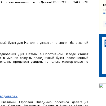
ОАО «Гомсельмаш» и «Двина-ПОЛЕССЕ» ЗАО СП
г
20
кр
ый букет для Натали и узнают, что значит быть женой
зднования Дня Натали в Полотняном Заводе станет
ся в умении создать праздничный букет, посвященный
рителям предстоит увидеть не только мастер-класс по
водителей
 Светланы Орловой Владимир посетила делегация
телем Сергеем Аксеновым. Орлова и Аксенов обсудили