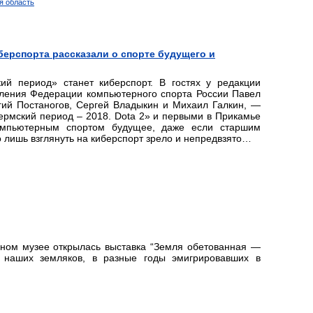
я область
берспорта рассказали о спорте будущего и
 период» станет киберспорт. В гостях у редакции
еления Федерации компьютерного спорта России Павел
ий Постаногов, Сергей Владыкин и Михаил Галкин, —
ермский период – 2018. Dota 2» и первыми в Прикамье
омпьютерным спортом будущее, даже если старшим
 лишь взглянуть на киберспорт зрело и непредвзято…
нном музее открылась выставка “Земля обетованная —
 наших земляков, в разные годы эмигрировавших в