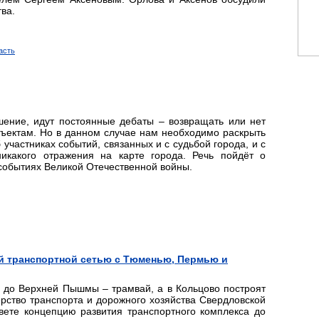
ва.
асть
ение, идут постоянные дебаты – возвращать или нет
ъектам. Но в данном случае нам необходимо раскрыть
 участниках событий, связанных и с судьбой города, и с
какого отражения на карте города. Речь пойдёт о
событиях Великой Отечественной войны.
ой транспортной сетью с Тюменью, Пермью и
, до Верхней Пышмы – трамвай, а в Кольцово построят
рство транспорта и дорожного хозяйства Свердловской
овете концепцию развития транспортного комплекса до