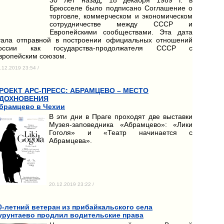
Брюсселе было подписано Соглашение о
торговле, коммерческом и экономическом
сотрудничестве между СССР и
Европейскими сообществами. Эта дата
тала отправной в построении официальных отношений
оссии как государства-продолжателя СССР с
вропейским союзом.
.12.2019 23:54 /
РОЕКТ АРС-ПРЕСС: АБРАМЦЕВО – МЕСТО
ДОХНОВЕНИЯ
брамцево в Чехии
В эти дни в Праге проходят две выставки
Музея-заповедника «Абрамцево»: «Лики
Гоголя» и «Театр начинается с
Абрамцева».
20.12.2019 23:22 /
0-летний ветеран из прибайкальского села
урунтаево продлил водительские права