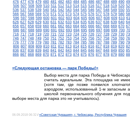
476
477
478
479
480
481
482
483
484
485
486
487
488
489
490
49
506
507
508
509
510
511
512
513
514
515
516
517
518
519
520
52
536
537
538
539
540
541
542
543
544
545
546
547
548
549
550
55
566
567
568
569
570
571
572
573
574
575
576
577
578
579
580
58
596
597
598
599
600
601
602
603
604
605
606
607
608
609
610
6
626
627
628
629
630
631
632
633
634
635
636
637
638
639
640
64
656
657
658
659
660
661
662
663
664
665
666
667
668
669
670
67
686
687
688
689
690
691
692
693
694
695
696
697
698
699
700
7
716
717
718
719
720
721
722
723
724
725
726
727
728
729
730
73
746
747
748
749
750
751
752
753
754
755
756
757
758
759
760
76
776
777
778
779
780
781
782
783
784
785
786
787
788
789
790
79
806
807
808
809
810
811
812
813
814
815
816
817
818
819
820
82
836
837
838
839
840
841
842
843
844
845
846
847
848
849
850
85
866
867
868
869
870
871
872
873
874
875
876
877
878
879
880
88
«Следующая остановка — парк Победы!»
Выбор места для парка Победы в Чебоксар
считать идеальным. Эта площадка не име
(хотя там, где позже появился хлопчат
аэродром, использованный 1-м запасным 
школой первоначального обучения для под
выборе места для парка это не учитывалось).
06.09.2018 06:32
/
«Советская Чувашия», г. Чебоксары, Республика Чувашия