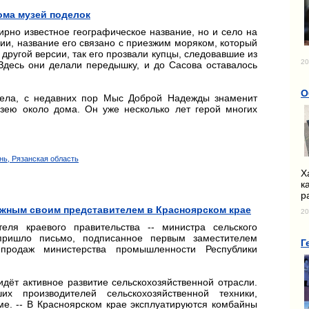
ома музей поделок
рно известное географическое название, но и село на
ии, название его связано с приезжим моряком, который
другой версии, так его прозвали купцы, следовавшие из
20
 Здесь они делали передышку, и до Сасова оставалось
О
села, с недавних пор Мыс Доброй Надежды знаменит
ею около дома. Он уже несколько лет герой многих
нь, Рязанская область
Х
к
р
жным своим представителем в Красноярском крае
20
еля краевого правительства -- министра сельского
пришло письмо, подписанное первым заместителем
Г
 продаж министерства промышленности Республики
идёт активное развитие сельскохозяйственной отрасли.
х производителей сельскохозяйственной техники,
ме. -- В Красноярском крае эксплуатируются комбайны