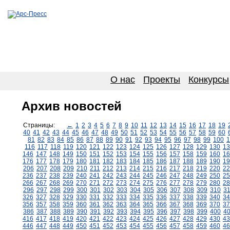
О нас
Проекты
Конкурсы
Архив новостей
Страницы:
←
1
2
3
4
5
6
7
8
9
10
11
12
13
14
15
16
17
18
19
40
41
42
43
44
45
46
47
48
49
50
51
52
53
54
55
56
57
58
59
60
81
82
83
84
85
86
87
88
89
90
91
92
93
94
95
96
97
98
99
100
1
116
117
118
119
120
121
122
123
124
125
126
127
128
129
130
13
146
147
148
149
150
151
152
153
154
155
156
157
158
159
160
16
176
177
178
179
180
181
182
183
184
185
186
187
188
189
190
19
206
207
208
209
210
211
212
213
214
215
216
217
218
219
220
22
236
237
238
239
240
241
242
243
244
245
246
247
248
249
250
25
266
267
268
269
270
271
272
273
274
275
276
277
278
279
280
28
296
297
298
299
300
301
302
303
304
305
306
307
308
309
310
3
326
327
328
329
330
331
332
333
334
335
336
337
338
339
340
34
356
357
358
359
360
361
362
363
364
365
366
367
368
369
370
37
386
387
388
389
390
391
392
393
394
395
396
397
398
399
400
4
416
417
418
419
420
421
422
423
424
425
426
427
428
429
430
43
446
447
448
449
450
451
452
453
454
455
456
457
458
459
460
46