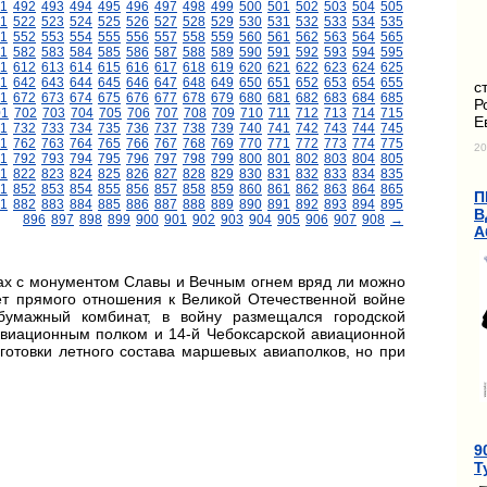
1
492
493
494
495
496
497
498
499
500
501
502
503
504
505
1
522
523
524
525
526
527
528
529
530
531
532
533
534
535
1
552
553
554
555
556
557
558
559
560
561
562
563
564
565
1
582
583
584
585
586
587
588
589
590
591
592
593
594
595
11
612
613
614
615
616
617
618
619
620
621
622
623
624
625
1
642
643
644
645
646
647
648
649
650
651
652
653
654
655
с
1
672
673
674
675
676
677
678
679
680
681
682
683
684
685
Р
01
702
703
704
705
706
707
708
709
710
711
712
713
714
715
Е
1
732
733
734
735
736
737
738
739
740
741
742
743
744
745
1
762
763
764
765
766
767
768
769
770
771
772
773
774
775
20
1
792
793
794
795
796
797
798
799
800
801
802
803
804
805
1
822
823
824
825
826
827
828
829
830
831
832
833
834
835
1
852
853
854
855
856
857
858
859
860
861
862
863
864
865
П
1
882
883
884
885
886
887
888
889
890
891
892
893
894
895
В
896
897
898
899
900
901
902
903
904
905
906
907
908
→
А
ах с монументом Славы и Вечным огнем вряд ли можно
ет прямого отношения к Великой Отечественной войне
обумажный комбинат, в войну размещался городской
авиационным полком и 14-й Чебоксарской авиационной
готовки летного состава маршевых авиаполков, но при
9
Т