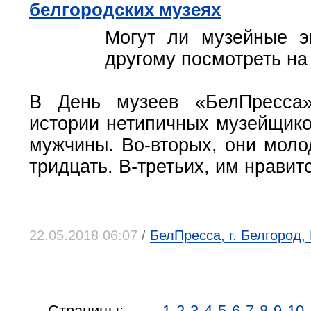
белгородских музеях
Могут ли музейные эк
другому посмотреть на
В День музеев «БелПресса»
истории нетипичных музейщико
мужчины. Во-вторых, они моло
тридцать. В-третьих, им нравит
22.05.2018 06:07
/
БелПресса, г. Белгород,
Страницы:
←
1
2
3
4
5
6
7
8
9
10