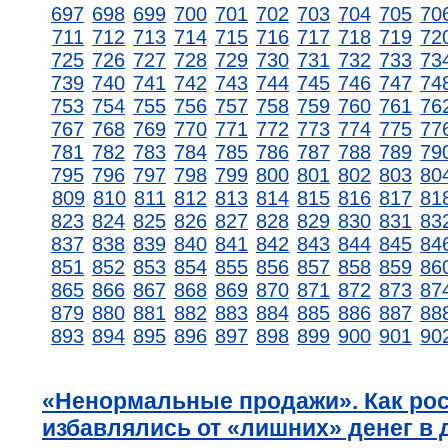
697
698
699
700
701
702
703
704
705
70
711
712
713
714
715
716
717
718
719
72
725
726
727
728
729
730
731
732
733
73
739
740
741
742
743
744
745
746
747
74
753
754
755
756
757
758
759
760
761
76
767
768
769
770
771
772
773
774
775
77
781
782
783
784
785
786
787
788
789
79
795
796
797
798
799
800
801
802
803
80
809
810
811
812
813
814
815
816
817
81
823
824
825
826
827
828
829
830
831
83
837
838
839
840
841
842
843
844
845
84
851
852
853
854
855
856
857
858
859
86
865
866
867
868
869
870
871
872
873
87
879
880
881
882
883
884
885
886
887
88
893
894
895
896
897
898
899
900
901
90
«Ненормальные продажи». Как ро
избавлялись от «лишних» денег в 