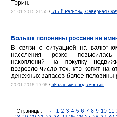
Торин.
21.01.2015 21:55
/
«15-й Регион», Северная Осе
Больше половины россиян не име
В связи с ситуацией на валютно
населения резко повысилась 
накоплений на покупку недвиж
возросло число тех, кто копит на 
денежных запасов более половины 
20.01.2015 19:05
/
«Казанские ведомости»
Страницы:
←
1
2
3
4
5
6
7
8
9
10
11
18
19
20
21
22
23
24
25
26
27
28
29
30