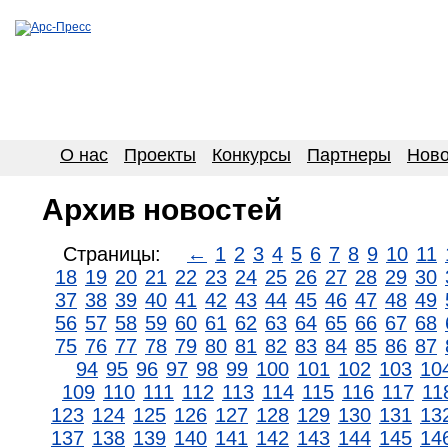
О нас
Проекты
Конкурсы
Партнеры
Ново
Архив новостей
Страницы:
←
1
2
3
4
5
6
7
8
9
10
11
18
19
20
21
22
23
24
25
26
27
28
29
30
37
38
39
40
41
42
43
44
45
46
47
48
49
56
57
58
59
60
61
62
63
64
65
66
67
68
75
76
77
78
79
80
81
82
83
84
85
86
87
94
95
96
97
98
99
100
101
102
103
10
109
110
111
112
113
114
115
116
117
11
123
124
125
126
127
128
129
130
131
13
137
138
139
140
141
142
143
144
145
14