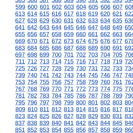
585
586
587
588
589
590
591
592
593
59
599
600
601
602
603
604
605
606
607
60
613
614
615
616
617
618
619
620
621
62
627
628
629
630
631
632
633
634
635
63
641
642
643
644
645
646
647
648
649
65
655
656
657
658
659
660
661
662
663
66
669
670
671
672
673
674
675
676
677
67
683
684
685
686
687
688
689
690
691
69
697
698
699
700
701
702
703
704
705
70
711
712
713
714
715
716
717
718
719
72
725
726
727
728
729
730
731
732
733
73
739
740
741
742
743
744
745
746
747
74
753
754
755
756
757
758
759
760
761
76
767
768
769
770
771
772
773
774
775
77
781
782
783
784
785
786
787
788
789
79
795
796
797
798
799
800
801
802
803
80
809
810
811
812
813
814
815
816
817
81
823
824
825
826
827
828
829
830
831
83
837
838
839
840
841
842
843
844
845
84
851
852
853
854
855
856
857
858
859
86