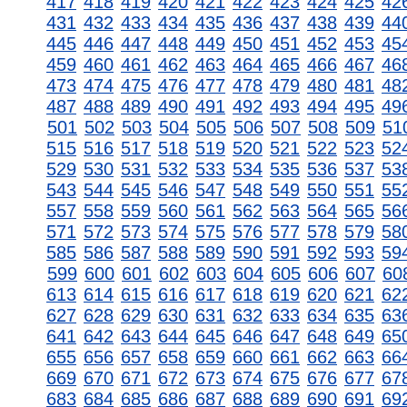
417
418
419
420
421
422
423
424
425
42
431
432
433
434
435
436
437
438
439
44
445
446
447
448
449
450
451
452
453
45
459
460
461
462
463
464
465
466
467
46
473
474
475
476
477
478
479
480
481
48
487
488
489
490
491
492
493
494
495
49
501
502
503
504
505
506
507
508
509
51
515
516
517
518
519
520
521
522
523
52
529
530
531
532
533
534
535
536
537
53
543
544
545
546
547
548
549
550
551
55
557
558
559
560
561
562
563
564
565
56
571
572
573
574
575
576
577
578
579
58
585
586
587
588
589
590
591
592
593
59
599
600
601
602
603
604
605
606
607
60
613
614
615
616
617
618
619
620
621
62
627
628
629
630
631
632
633
634
635
63
641
642
643
644
645
646
647
648
649
65
655
656
657
658
659
660
661
662
663
66
669
670
671
672
673
674
675
676
677
67
683
684
685
686
687
688
689
690
691
69