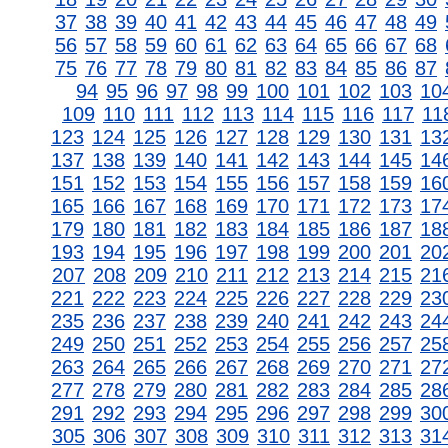
37
38
39
40
41
42
43
44
45
46
47
48
49
56
57
58
59
60
61
62
63
64
65
66
67
68
75
76
77
78
79
80
81
82
83
84
85
86
87
94
95
96
97
98
99
100
101
102
103
10
109
110
111
112
113
114
115
116
117
11
123
124
125
126
127
128
129
130
131
13
137
138
139
140
141
142
143
144
145
14
151
152
153
154
155
156
157
158
159
16
165
166
167
168
169
170
171
172
173
17
179
180
181
182
183
184
185
186
187
18
193
194
195
196
197
198
199
200
201
20
207
208
209
210
211
212
213
214
215
21
221
222
223
224
225
226
227
228
229
23
235
236
237
238
239
240
241
242
243
24
249
250
251
252
253
254
255
256
257
25
263
264
265
266
267
268
269
270
271
27
277
278
279
280
281
282
283
284
285
28
291
292
293
294
295
296
297
298
299
30
305
306
307
308
309
310
311
312
313
31