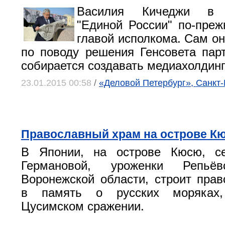
Василия Кичеджи в п
"Единой России" по-пре
главой исполкома. Сам он
по поводу решения Генсовета пар
собирается создавать медиахолдинг
23.01.2015 00:58
/
«Деловой Петербург», Санкт-
Православный храм на острове К
В Японии, на острове Кюсю, с
Германовой, уроженки Репьёв
Воронежской области, строит пра
в память о русских моряках
Цусимском сражении.