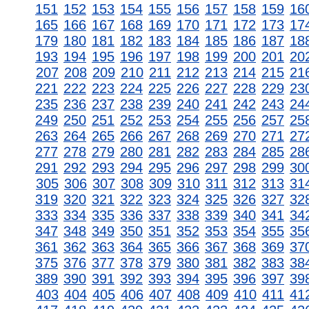
151
152
153
154
155
156
157
158
159
16
165
166
167
168
169
170
171
172
173
17
179
180
181
182
183
184
185
186
187
18
193
194
195
196
197
198
199
200
201
20
207
208
209
210
211
212
213
214
215
21
221
222
223
224
225
226
227
228
229
23
235
236
237
238
239
240
241
242
243
24
249
250
251
252
253
254
255
256
257
25
263
264
265
266
267
268
269
270
271
27
277
278
279
280
281
282
283
284
285
28
291
292
293
294
295
296
297
298
299
30
305
306
307
308
309
310
311
312
313
31
319
320
321
322
323
324
325
326
327
32
333
334
335
336
337
338
339
340
341
34
347
348
349
350
351
352
353
354
355
35
361
362
363
364
365
366
367
368
369
37
375
376
377
378
379
380
381
382
383
38
389
390
391
392
393
394
395
396
397
39
403
404
405
406
407
408
409
410
411
41