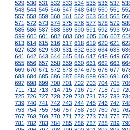
529
530
531
532
533
534
535
536
537
53
543
544
545
546
547
548
549
550
551
55
557
558
559
560
561
562
563
564
565
56
571
572
573
574
575
576
577
578
579
58
585
586
587
588
589
590
591
592
593
59
599
600
601
602
603
604
605
606
607
60
613
614
615
616
617
618
619
620
621
62
627
628
629
630
631
632
633
634
635
63
641
642
643
644
645
646
647
648
649
65
655
656
657
658
659
660
661
662
663
66
669
670
671
672
673
674
675
676
677
67
683
684
685
686
687
688
689
690
691
69
697
698
699
700
701
702
703
704
705
70
711
712
713
714
715
716
717
718
719
72
725
726
727
728
729
730
731
732
733
73
739
740
741
742
743
744
745
746
747
74
753
754
755
756
757
758
759
760
761
76
767
768
769
770
771
772
773
774
775
77
781
782
783
784
785
786
787
788
789
79
795
796
797
798
799
800
801
802
803
80