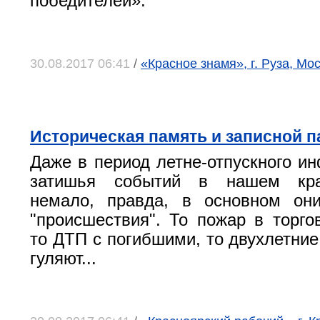
победителей».
30.08.2017 06:41
/
«Красное знамя», г. Руза, Мо
Историческая память и записной п
Даже в период летне-отпускного и
затишья событий в нашем кра
немало, правда, в основном они
"происшествия". То пожар в торго
то ДТП с погибшими, то двухлетние
гуляют...