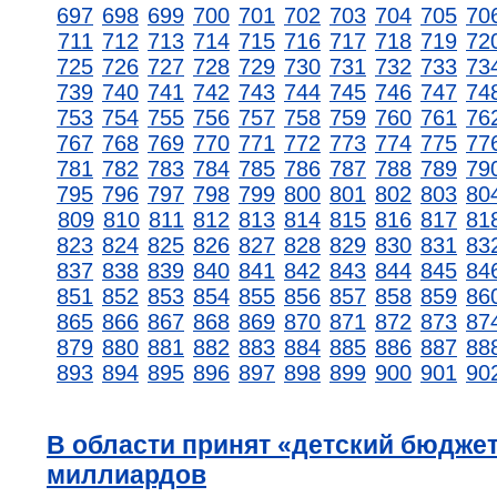
697
698
699
700
701
702
703
704
705
70
711
712
713
714
715
716
717
718
719
72
725
726
727
728
729
730
731
732
733
73
739
740
741
742
743
744
745
746
747
74
753
754
755
756
757
758
759
760
761
76
767
768
769
770
771
772
773
774
775
77
781
782
783
784
785
786
787
788
789
79
795
796
797
798
799
800
801
802
803
80
809
810
811
812
813
814
815
816
817
81
823
824
825
826
827
828
829
830
831
83
837
838
839
840
841
842
843
844
845
84
851
852
853
854
855
856
857
858
859
86
865
866
867
868
869
870
871
872
873
87
879
880
881
882
883
884
885
886
887
88
893
894
895
896
897
898
899
900
901
90
В области принят «детский бюджет
миллиардов