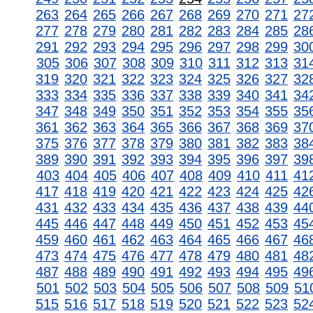
263
264
265
266
267
268
269
270
271
27
277
278
279
280
281
282
283
284
285
28
291
292
293
294
295
296
297
298
299
30
305
306
307
308
309
310
311
312
313
31
319
320
321
322
323
324
325
326
327
32
333
334
335
336
337
338
339
340
341
34
347
348
349
350
351
352
353
354
355
35
361
362
363
364
365
366
367
368
369
37
375
376
377
378
379
380
381
382
383
38
389
390
391
392
393
394
395
396
397
39
403
404
405
406
407
408
409
410
411
41
417
418
419
420
421
422
423
424
425
42
431
432
433
434
435
436
437
438
439
44
445
446
447
448
449
450
451
452
453
45
459
460
461
462
463
464
465
466
467
46
473
474
475
476
477
478
479
480
481
48
487
488
489
490
491
492
493
494
495
49
501
502
503
504
505
506
507
508
509
51
515
516
517
518
519
520
521
522
523
52