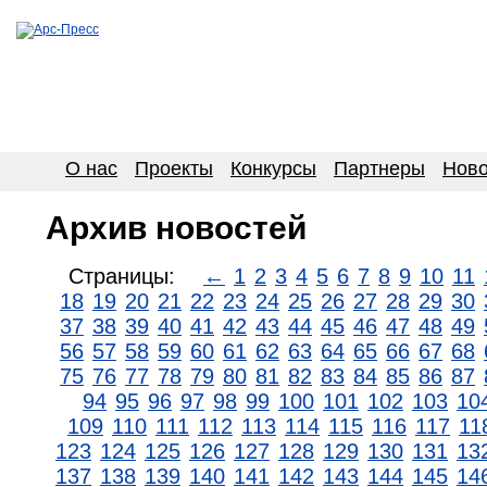
О нас
Проекты
Конкурсы
Партнеры
Ново
Архив новостей
Страницы:
←
1
2
3
4
5
6
7
8
9
10
11
18
19
20
21
22
23
24
25
26
27
28
29
30
37
38
39
40
41
42
43
44
45
46
47
48
49
56
57
58
59
60
61
62
63
64
65
66
67
68
75
76
77
78
79
80
81
82
83
84
85
86
87
94
95
96
97
98
99
100
101
102
103
10
109
110
111
112
113
114
115
116
117
11
123
124
125
126
127
128
129
130
131
13
137
138
139
140
141
142
143
144
145
14