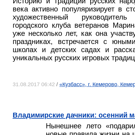
Историю и традиции русских наро
века активно популяризирует в ст
художественный руководитель 
городского клуба ветеранов Мари
уже несколько лет, как она участв
праздниках, встречается с юным
школах и детских садах и расск
уникальных русских игровых традиц
31.08.2017 06:42
/
«Кузбасс», г. Кемерово, Кеме
Владимирские дачники: осенний 
Нынешнее лето «подари
новые правила жизни на ш