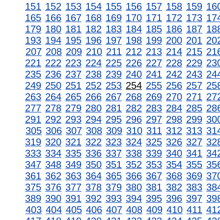
151
152
153
154
155
156
157
158
159
16
165
166
167
168
169
170
171
172
173
17
179
180
181
182
183
184
185
186
187
18
193
194
195
196
197
198
199
200
201
20
207
208
209
210
211
212
213
214
215
21
221
222
223
224
225
226
227
228
229
23
235
236
237
238
239
240
241
242
243
24
249
250
251
252
253
254
255
256
257
25
263
264
265
266
267
268
269
270
271
27
277
278
279
280
281
282
283
284
285
28
291
292
293
294
295
296
297
298
299
30
305
306
307
308
309
310
311
312
313
31
319
320
321
322
323
324
325
326
327
32
333
334
335
336
337
338
339
340
341
34
347
348
349
350
351
352
353
354
355
35
361
362
363
364
365
366
367
368
369
37
375
376
377
378
379
380
381
382
383
38
389
390
391
392
393
394
395
396
397
39
403
404
405
406
407
408
409
410
411
41