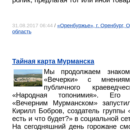
ролик, предлагая тот или иной товар
31.08.2017 06:44
/
«Оренбуржье», г. Оренбург, 
область
Тайная карта Мурманска
Мы продолжаем знаком
«Вечерки» с мнениям
публичного краеведче
«Народная топонимия». Его 
«Вечерним Мурманском» запусти
Кирилл Бобров, создатель группы 
есть и что будет?» в социальной се
На сегодняшний день горожане см