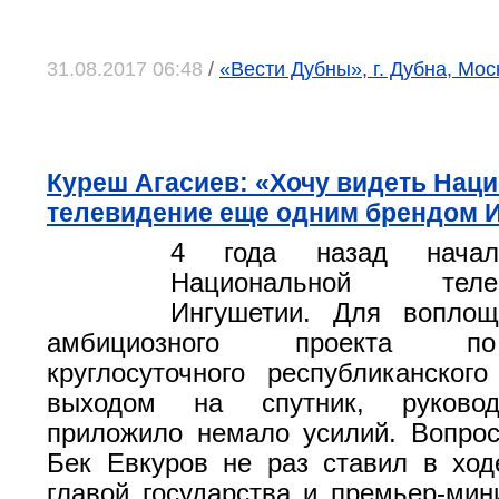
31.08.2017 06:48
/
«Вести Дубны», г. Дубна, Мос
Куреш Агасиев: «Хочу видеть Нац
телевидение еще одним брендом 
4 года назад начал
Национальной телер
Ингушетии. Для вопло
амбициозного проекта п
круглосуточного республиканског
выходом на спутник, руковод
приложило немало усилий. Вопро
Бек Евкуров не раз ставил в ход
главой государства и премьер-мин