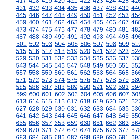
417
418
419
420
421
422
423
424
425
42
431
432
433
434
435
436
437
438
439
44
445
446
447
448
449
450
451
452
453
45
459
460
461
462
463
464
465
466
467
46
473
474
475
476
477
478
479
480
481
48
487
488
489
490
491
492
493
494
495
49
501
502
503
504
505
506
507
508
509
51
515
516
517
518
519
520
521
522
523
52
529
530
531
532
533
534
535
536
537
53
543
544
545
546
547
548
549
550
551
55
557
558
559
560
561
562
563
564
565
56
571
572
573
574
575
576
577
578
579
58
585
586
587
588
589
590
591
592
593
59
599
600
601
602
603
604
605
606
607
60
613
614
615
616
617
618
619
620
621
62
627
628
629
630
631
632
633
634
635
63
641
642
643
644
645
646
647
648
649
65
655
656
657
658
659
660
661
662
663
66
669
670
671
672
673
674
675
676
677
67
683
684
685
686
687
688
689
690
691
69