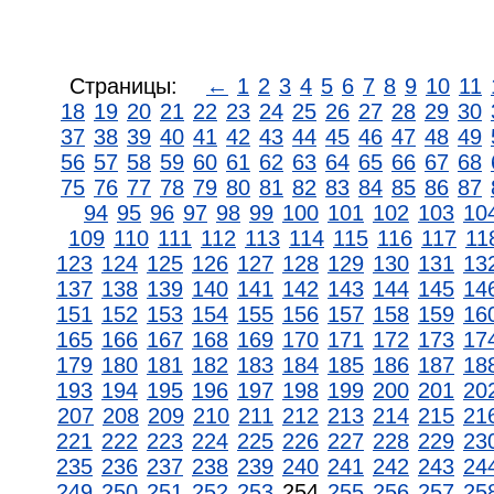
Страницы:
←
1
2
3
4
5
6
7
8
9
10
11
18
19
20
21
22
23
24
25
26
27
28
29
30
37
38
39
40
41
42
43
44
45
46
47
48
49
56
57
58
59
60
61
62
63
64
65
66
67
68
75
76
77
78
79
80
81
82
83
84
85
86
87
94
95
96
97
98
99
100
101
102
103
10
109
110
111
112
113
114
115
116
117
11
123
124
125
126
127
128
129
130
131
13
137
138
139
140
141
142
143
144
145
14
151
152
153
154
155
156
157
158
159
16
165
166
167
168
169
170
171
172
173
17
179
180
181
182
183
184
185
186
187
18
193
194
195
196
197
198
199
200
201
20
207
208
209
210
211
212
213
214
215
21
221
222
223
224
225
226
227
228
229
23
235
236
237
238
239
240
241
242
243
24
249
250
251
252
253
254
255
256
257
25