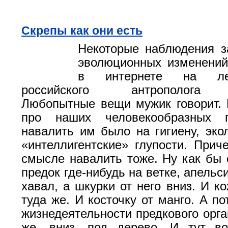
Скрепы как они есть
Некоторые наблюдения з
эволюционных изменений
в интернете на ле
российского антрополога н
Любопытные вещи мужик говорит. В
про наших человекообразных п
навалить им было на гигиену, эко
«интеллигентские» глупости. При
смысле навалить тоже. Ну как бы 
предок где-нибудь на ветке, апельс
хавал, а шкурки от него вниз. И к
туда же. И косточку от манго. А п
жизнедеятельности предкового орга
же, вниз, под дерево. И тут во