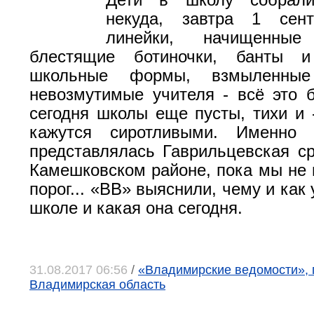
Дети в школу собрали
некуда, завтра 1 сент
линейки, начищенны
блестящие ботиночки, банты и
школьные формы, взмыленные
невозмутимые учителя - всё это б
сегодня школы еще пусты, тихи и -
кажутся сиротливыми. Именно
представлялась Гаврильцевская с
Камешковском районе, пока мы не 
порог... «ВВ» выяснили, чему и как 
школе и какая она сегодня.
31.08.2017 06:56
/
«Владимирские ведомости», 
Владимирская область