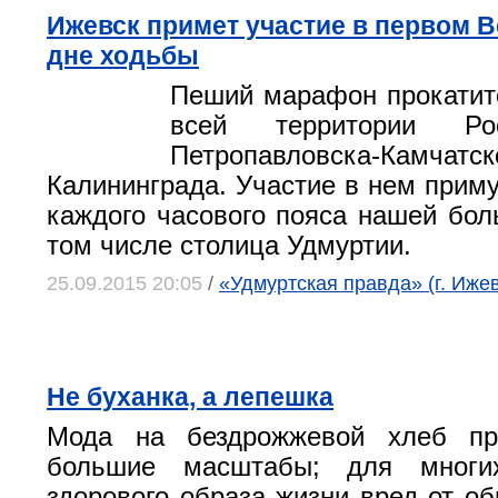
Ижевск примет участие в первом 
дне ходьбы
Пеший марафон прокатит
всей территории Р
Петропавловска-Кам
Калининграда. Участие в нем приму
каждого часового пояса нашей бол
том числе столица Удмуртии.
25.09.2015 20:05
/
«Удмуртская правда» (г. Ижев
Не буханка, а лепешка
Мода на бездрожжевой хлеб пр
большие масштабы; для многих
здорового образа жизни вред от об