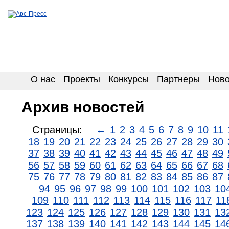
О нас
Проекты
Конкурсы
Партнеры
Ново
Архив новостей
Страницы:
←
1
2
3
4
5
6
7
8
9
10
11
18
19
20
21
22
23
24
25
26
27
28
29
30
37
38
39
40
41
42
43
44
45
46
47
48
49
56
57
58
59
60
61
62
63
64
65
66
67
68
75
76
77
78
79
80
81
82
83
84
85
86
87
94
95
96
97
98
99
100
101
102
103
10
109
110
111
112
113
114
115
116
117
11
123
124
125
126
127
128
129
130
131
13
137
138
139
140
141
142
143
144
145
14