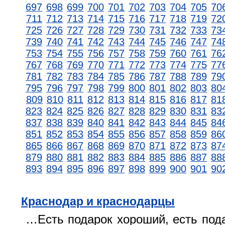
697
698
699
700
701
702
703
704
705
70
711
712
713
714
715
716
717
718
719
72
725
726
727
728
729
730
731
732
733
73
739
740
741
742
743
744
745
746
747
74
753
754
755
756
757
758
759
760
761
76
767
768
769
770
771
772
773
774
775
77
781
782
783
784
785
786
787
788
789
79
795
796
797
798
799
800
801
802
803
80
809
810
811
812
813
814
815
816
817
81
823
824
825
826
827
828
829
830
831
83
837
838
839
840
841
842
843
844
845
84
851
852
853
854
855
856
857
858
859
86
865
866
867
868
869
870
871
872
873
87
879
880
881
882
883
884
885
886
887
88
893
894
895
896
897
898
899
900
901
90
Краснодар и краснодарцы
…Есть подарок хороший, есть подар