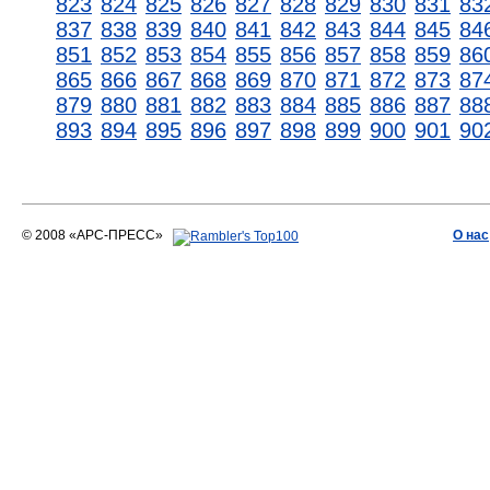
823
824
825
826
827
828
829
830
831
83
837
838
839
840
841
842
843
844
845
84
851
852
853
854
855
856
857
858
859
86
865
866
867
868
869
870
871
872
873
87
879
880
881
882
883
884
885
886
887
88
893
894
895
896
897
898
899
900
901
90
© 2008 «АРС-ПРЕСС»
О нас
АРС-ПРЕСС
О воде 