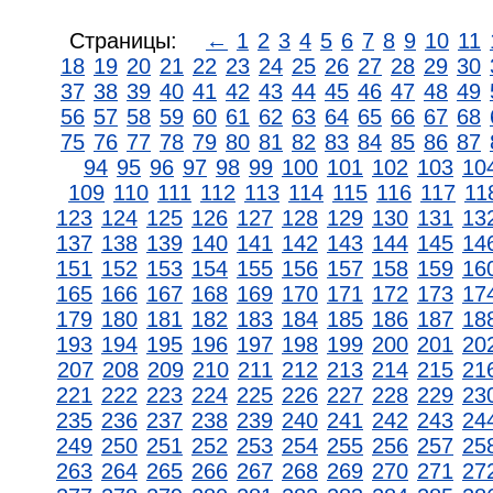
Страницы:
←
1
2
3
4
5
6
7
8
9
10
11
18
19
20
21
22
23
24
25
26
27
28
29
30
37
38
39
40
41
42
43
44
45
46
47
48
49
56
57
58
59
60
61
62
63
64
65
66
67
68
75
76
77
78
79
80
81
82
83
84
85
86
87
94
95
96
97
98
99
100
101
102
103
10
109
110
111
112
113
114
115
116
117
11
123
124
125
126
127
128
129
130
131
13
137
138
139
140
141
142
143
144
145
14
151
152
153
154
155
156
157
158
159
16
165
166
167
168
169
170
171
172
173
17
179
180
181
182
183
184
185
186
187
18
193
194
195
196
197
198
199
200
201
20
207
208
209
210
211
212
213
214
215
21
221
222
223
224
225
226
227
228
229
23
235
236
237
238
239
240
241
242
243
24
249
250
251
252
253
254
255
256
257
25
263
264
265
266
267
268
269
270
271
27