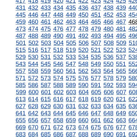
417
418
419
420
421
422
423
424
425
42
431
432
433
434
435
436
437
438
439
44
445
446
447
448
449
450
451
452
453
45
459
460
461
462
463
464
465
466
467
46
473
474
475
476
477
478
479
480
481
48
487
488
489
490
491
492
493
494
495
49
501
502
503
504
505
506
507
508
509
51
515
516
517
518
519
520
521
522
523
52
529
530
531
532
533
534
535
536
537
53
543
544
545
546
547
548
549
550
551
55
557
558
559
560
561
562
563
564
565
56
571
572
573
574
575
576
577
578
579
58
585
586
587
588
589
590
591
592
593
59
599
600
601
602
603
604
605
606
607
60
613
614
615
616
617
618
619
620
621
62
627
628
629
630
631
632
633
634
635
63
641
642
643
644
645
646
647
648
649
65
655
656
657
658
659
660
661
662
663
66
669
670
671
672
673
674
675
676
677
67
683
684
685
686
687
688
689
690
691
69