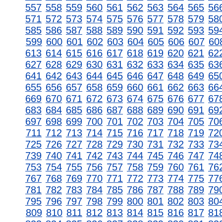
557
558
559
560
561
562
563
564
565
56
571
572
573
574
575
576
577
578
579
58
585
586
587
588
589
590
591
592
593
59
599
600
601
602
603
604
605
606
607
60
613
614
615
616
617
618
619
620
621
62
627
628
629
630
631
632
633
634
635
63
641
642
643
644
645
646
647
648
649
65
655
656
657
658
659
660
661
662
663
66
669
670
671
672
673
674
675
676
677
67
683
684
685
686
687
688
689
690
691
69
697
698
699
700
701
702
703
704
705
70
711
712
713
714
715
716
717
718
719
72
725
726
727
728
729
730
731
732
733
73
739
740
741
742
743
744
745
746
747
74
753
754
755
756
757
758
759
760
761
76
767
768
769
770
771
772
773
774
775
77
781
782
783
784
785
786
787
788
789
79
795
796
797
798
799
800
801
802
803
80
809
810
811
812
813
814
815
816
817
81