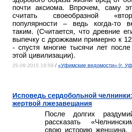
почти аксиома. Впрочем, саму э
считать своеобразной «вто
популярности – ведь когда-то 
таким. (Считается, что древние ег
выпечку с дрожжами примерно к 120
- спустя многие тысячи лет после
этой цивилизации).
25.09.2015 19:59
/
«Уфимские ведомости» (г. Уф
Исповедь сердобольной челнинки: 
жертвой лжезавещания
После долгих раздуми
рассказать «Челнинск
свою историю женщина, 