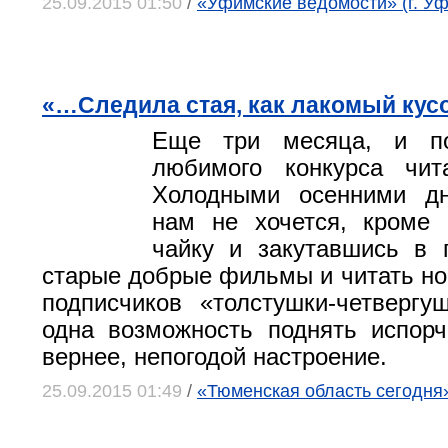
25.09.2015 01:50
/
«Уфимские ведомости» (г. Уф
«…Следила стая, как лакомый кусо
Еще три месяца, и по
любимого конкурса чита
Холодными осенними дн
нам не хочется, кроме 
чайку и закутавшись в 
старые добрые фильмы и читать нов
подписчиков «толстушки-четверг
одна возможность поднять испорч
вернее, непогодой настроение.
25.09.2015 01:49
/
«Тюменская область сегодня»