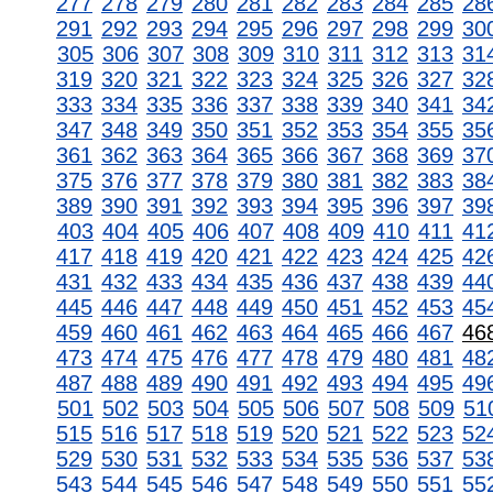
277
278
279
280
281
282
283
284
285
28
291
292
293
294
295
296
297
298
299
30
305
306
307
308
309
310
311
312
313
31
319
320
321
322
323
324
325
326
327
32
333
334
335
336
337
338
339
340
341
34
347
348
349
350
351
352
353
354
355
35
361
362
363
364
365
366
367
368
369
37
375
376
377
378
379
380
381
382
383
38
389
390
391
392
393
394
395
396
397
39
403
404
405
406
407
408
409
410
411
41
417
418
419
420
421
422
423
424
425
42
431
432
433
434
435
436
437
438
439
44
445
446
447
448
449
450
451
452
453
45
459
460
461
462
463
464
465
466
467
46
473
474
475
476
477
478
479
480
481
48
487
488
489
490
491
492
493
494
495
49
501
502
503
504
505
506
507
508
509
51
515
516
517
518
519
520
521
522
523
52
529
530
531
532
533
534
535
536
537
53
543
544
545
546
547
548
549
550
551
55