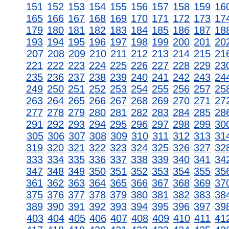
151
152
153
154
155
156
157
158
159
16
165
166
167
168
169
170
171
172
173
17
179
180
181
182
183
184
185
186
187
18
193
194
195
196
197
198
199
200
201
20
207
208
209
210
211
212
213
214
215
21
221
222
223
224
225
226
227
228
229
23
235
236
237
238
239
240
241
242
243
24
249
250
251
252
253
254
255
256
257
25
263
264
265
266
267
268
269
270
271
27
277
278
279
280
281
282
283
284
285
28
291
292
293
294
295
296
297
298
299
30
305
306
307
308
309
310
311
312
313
31
319
320
321
322
323
324
325
326
327
32
333
334
335
336
337
338
339
340
341
34
347
348
349
350
351
352
353
354
355
35
361
362
363
364
365
366
367
368
369
37
375
376
377
378
379
380
381
382
383
38
389
390
391
392
393
394
395
396
397
39
403
404
405
406
407
408
409
410
411
41