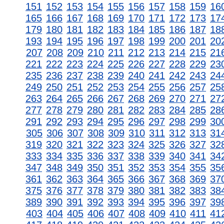
151
152
153
154
155
156
157
158
159
16
165
166
167
168
169
170
171
172
173
17
179
180
181
182
183
184
185
186
187
18
193
194
195
196
197
198
199
200
201
20
207
208
209
210
211
212
213
214
215
21
221
222
223
224
225
226
227
228
229
23
235
236
237
238
239
240
241
242
243
24
249
250
251
252
253
254
255
256
257
25
263
264
265
266
267
268
269
270
271
27
277
278
279
280
281
282
283
284
285
28
291
292
293
294
295
296
297
298
299
30
305
306
307
308
309
310
311
312
313
31
319
320
321
322
323
324
325
326
327
32
333
334
335
336
337
338
339
340
341
34
347
348
349
350
351
352
353
354
355
35
361
362
363
364
365
366
367
368
369
37
375
376
377
378
379
380
381
382
383
38
389
390
391
392
393
394
395
396
397
39
403
404
405
406
407
408
409
410
411
41