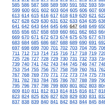
585
586
587
588
589
590
591
592
593
59
599
600
601
602
603
604
605
606
607
60
613
614
615
616
617
618
619
620
621
62
627
628
629
630
631
632
633
634
635
63
641
642
643
644
645
646
647
648
649
65
655
656
657
658
659
660
661
662
663
66
669
670
671
672
673
674
675
676
677
67
683
684
685
686
687
688
689
690
691
69
697
698
699
700
701
702
703
704
705
70
711
712
713
714
715
716
717
718
719
72
725
726
727
728
729
730
731
732
733
73
739
740
741
742
743
744
745
746
747
74
753
754
755
756
757
758
759
760
761
76
767
768
769
770
771
772
773
774
775
77
781
782
783
784
785
786
787
788
789
79
795
796
797
798
799
800
801
802
803
80
809
810
811
812
813
814
815
816
817
81
823
824
825
826
827
828
829
830
831
83
837
838
839
840
841
842
843
844
845
84