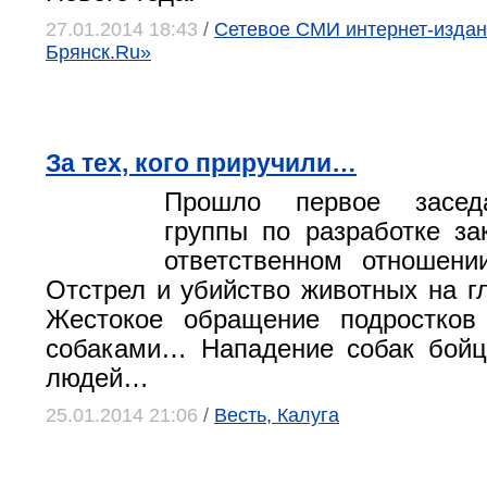
27.01.2014 18:43
/
Cетевое СМИ интернет‑изда
Брянск.Ru»
За тех, кого приручили…
Прошло первое засед
группы по разработке за
ответственном отношени
Отстрел и убийство животных на г
Жестокое обращение подростко
собаками… Нападение собак бойц
людей…
25.01.2014 21:06
/
Весть, Калуга