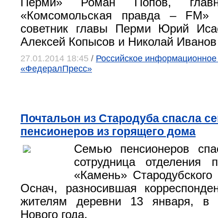
Перми» Роман Попов, главн
«Комсомольская правда – FM» 
советник главы Перми Юрий Исае
Алексей Копысов и Николай Иванов 
27.01.2014 18:45
/
Российское информационное 
«ФедералПресс»
Почтальон из Стародуба спасла с
пенсионеров из горящего дома
Семью пенсионеров спа
сотрудница отделения п
«Камень» Стародубского
Оснач, разносившая корреспонде
жителям деревни 13 января, в 
Нового года.