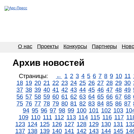
О нас
Проекты
Конкурсы
Партнеры
Ново
Архив новостей
Страницы:
←
1
2
3
4
5
6
7
8
9
10
11
18
19
20
21
22
23
24
25
26
27
28
29
30
37
38
39
40
41
42
43
44
45
46
47
48
49
56
57
58
59
60
61
62
63
64
65
66
67
68
75
76
77
78
79
80
81
82
83
84
85
86
87
94
95
96
97
98
99
100
101
102
103
10
109
110
111
112
113
114
115
116
117
11
123
124
125
126
127
128
129
130
131
13
137
138
139
140
141
142
143
144
145
14