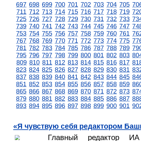
697
698
699
700
701
702
703
704
705
70
711
712
713
714
715
716
717
718
719
72
725
726
727
728
729
730
731
732
733
73
739
740
741
742
743
744
745
746
747
74
753
754
755
756
757
758
759
760
761
76
767
768
769
770
771
772
773
774
775
77
781
782
783
784
785
786
787
788
789
79
795
796
797
798
799
800
801
802
803
80
809
810
811
812
813
814
815
816
817
81
823
824
825
826
827
828
829
830
831
83
837
838
839
840
841
842
843
844
845
84
851
852
853
854
855
856
857
858
859
86
865
866
867
868
869
870
871
872
873
87
879
880
881
882
883
884
885
886
887
88
893
894
895
896
897
898
899
900
901
90
«Я чувствую себя редактором Баш
Главный редактор ИА