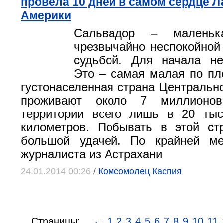
провела 10 дней в самом сердце Л
Америки
Сальвадор – маленьк
чрезвычайно неспокойной
судьбой. Для начала не
Это – самая малая по п
густонаселенная страна Центрально
проживают около 7 миллионо
территории всего лишь в 20 тыс
километров. Побывать в этой ст
большой удачей. По крайней м
журналиста из Астрахани
24.01.2014 00:26
/
Комсомолец Каспия
Страницы:
←
1
2
3
4
5
6
7
8
9
10
11