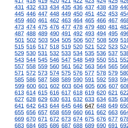
417
418
419
420
421
422
423
424
425
42
431
432
433
434
435
436
437
438
439
44
445
446
447
448
449
450
451
452
453
45
459
460
461
462
463
464
465
466
467
46
473
474
475
476
477
478
479
480
481
48
487
488
489
490
491
492
493
494
495
49
501
502
503
504
505
506
507
508
509
51
515
516
517
518
519
520
521
522
523
52
529
530
531
532
533
534
535
536
537
53
543
544
545
546
547
548
549
550
551
55
557
558
559
560
561
562
563
564
565
56
571
572
573
574
575
576
577
578
579
58
585
586
587
588
589
590
591
592
593
59
599
600
601
602
603
604
605
606
607
60
613
614
615
616
617
618
619
620
621
62
627
628
629
630
631
632
633
634
635
63
641
642
643
644
645
646
647
648
649
65
655
656
657
658
659
660
661
662
663
66
669
670
671
672
673
674
675
676
677
67
683
684
685
686
687
688
689
690
691
69