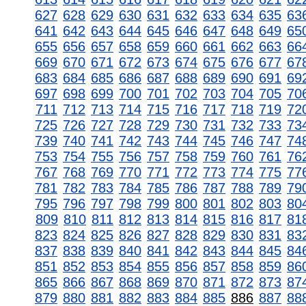
627
628
629
630
631
632
633
634
635
63
641
642
643
644
645
646
647
648
649
65
655
656
657
658
659
660
661
662
663
66
669
670
671
672
673
674
675
676
677
67
683
684
685
686
687
688
689
690
691
69
697
698
699
700
701
702
703
704
705
70
711
712
713
714
715
716
717
718
719
72
725
726
727
728
729
730
731
732
733
73
739
740
741
742
743
744
745
746
747
74
753
754
755
756
757
758
759
760
761
76
767
768
769
770
771
772
773
774
775
77
781
782
783
784
785
786
787
788
789
79
795
796
797
798
799
800
801
802
803
80
809
810
811
812
813
814
815
816
817
81
823
824
825
826
827
828
829
830
831
83
837
838
839
840
841
842
843
844
845
84
851
852
853
854
855
856
857
858
859
86
865
866
867
868
869
870
871
872
873
87
879
880
881
882
883
884
885
886
887
88