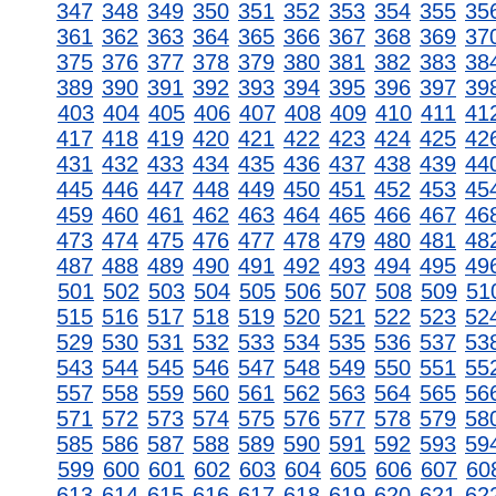
347
348
349
350
351
352
353
354
355
35
361
362
363
364
365
366
367
368
369
37
375
376
377
378
379
380
381
382
383
38
389
390
391
392
393
394
395
396
397
39
403
404
405
406
407
408
409
410
411
41
417
418
419
420
421
422
423
424
425
42
431
432
433
434
435
436
437
438
439
44
445
446
447
448
449
450
451
452
453
45
459
460
461
462
463
464
465
466
467
46
473
474
475
476
477
478
479
480
481
48
487
488
489
490
491
492
493
494
495
49
501
502
503
504
505
506
507
508
509
51
515
516
517
518
519
520
521
522
523
52
529
530
531
532
533
534
535
536
537
53
543
544
545
546
547
548
549
550
551
55
557
558
559
560
561
562
563
564
565
56
571
572
573
574
575
576
577
578
579
58
585
586
587
588
589
590
591
592
593
59
599
600
601
602
603
604
605
606
607
60
613
614
615
616
617
618
619
620
621
62