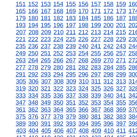
151
152
153
154
155
156
157
158
159
16
165
166
167
168
169
170
171
172
173
17
179
180
181
182
183
184
185
186
187
18
193
194
195
196
197
198
199
200
201
20
207
208
209
210
211
212
213
214
215
21
221
222
223
224
225
226
227
228
229
23
235
236
237
238
239
240
241
242
243
24
249
250
251
252
253
254
255
256
257
25
263
264
265
266
267
268
269
270
271
27
277
278
279
280
281
282
283
284
285
28
291
292
293
294
295
296
297
298
299
30
305
306
307
308
309
310
311
312
313
31
319
320
321
322
323
324
325
326
327
32
333
334
335
336
337
338
339
340
341
34
347
348
349
350
351
352
353
354
355
35
361
362
363
364
365
366
367
368
369
37
375
376
377
378
379
380
381
382
383
38
389
390
391
392
393
394
395
396
397
39
403
404
405
406
407
408
409
410
411
41