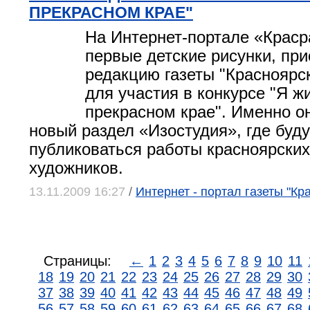
ПРЕКРАСНОМ КРАЕ"
На Интернет-портале «Краср
первые детские рисунки, пр
редакцию газеты "Красноярс
для участия в конкурсе "Я ж
прекрасном крае". Именно о
новый
раздел «Изостудия»
, где буд
публиковаться работы красноярских 
художников.
13.11.2009 16:27
/
Интернет - портал газеты "Кр
Страницы:
←
1
2
3
4
5
6
7
8
9
10
11
18
19
20
21
22
23
24
25
26
27
28
29
30
37
38
39
40
41
42
43
44
45
46
47
48
49
56
57
58
59
60
61
62
63
64
65
66
67
68