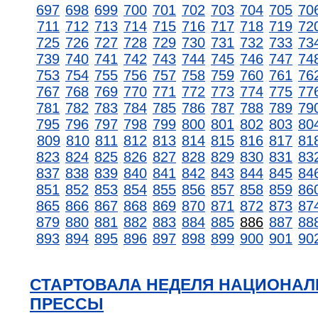
697
698
699
700
701
702
703
704
705
70
711
712
713
714
715
716
717
718
719
72
725
726
727
728
729
730
731
732
733
73
739
740
741
742
743
744
745
746
747
74
753
754
755
756
757
758
759
760
761
76
767
768
769
770
771
772
773
774
775
77
781
782
783
784
785
786
787
788
789
79
795
796
797
798
799
800
801
802
803
80
809
810
811
812
813
814
815
816
817
81
823
824
825
826
827
828
829
830
831
83
837
838
839
840
841
842
843
844
845
84
851
852
853
854
855
856
857
858
859
86
865
866
867
868
869
870
871
872
873
87
879
880
881
882
883
884
885
886
887
88
893
894
895
896
897
898
899
900
901
90
СТАРТОВАЛА НЕДЕЛЯ НАЦИОНА
ПРЕССЫ