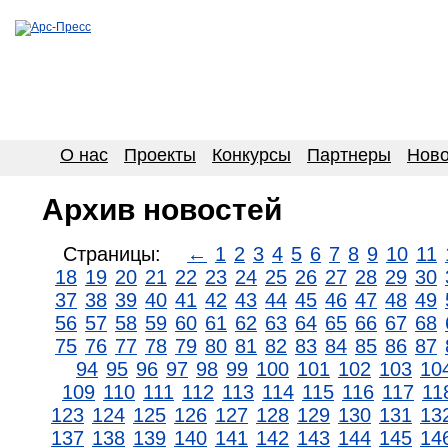
О нас
Проекты
Конкурсы
Партнеры
Ново
Архив новостей
Страницы:
←
1
2
3
4
5
6
7
8
9
10
11
18
19
20
21
22
23
24
25
26
27
28
29
30
37
38
39
40
41
42
43
44
45
46
47
48
49
56
57
58
59
60
61
62
63
64
65
66
67
68
75
76
77
78
79
80
81
82
83
84
85
86
87
94
95
96
97
98
99
100
101
102
103
10
109
110
111
112
113
114
115
116
117
11
123
124
125
126
127
128
129
130
131
13
137
138
139
140
141
142
143
144
145
14