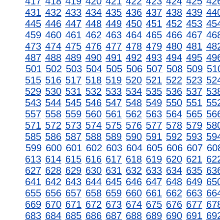
417
418
419
420
421
422
423
424
425
42
431
432
433
434
435
436
437
438
439
44
445
446
447
448
449
450
451
452
453
45
459
460
461
462
463
464
465
466
467
46
473
474
475
476
477
478
479
480
481
48
487
488
489
490
491
492
493
494
495
49
501
502
503
504
505
506
507
508
509
51
515
516
517
518
519
520
521
522
523
52
529
530
531
532
533
534
535
536
537
53
543
544
545
546
547
548
549
550
551
55
557
558
559
560
561
562
563
564
565
56
571
572
573
574
575
576
577
578
579
58
585
586
587
588
589
590
591
592
593
59
599
600
601
602
603
604
605
606
607
60
613
614
615
616
617
618
619
620
621
62
627
628
629
630
631
632
633
634
635
63
641
642
643
644
645
646
647
648
649
65
655
656
657
658
659
660
661
662
663
66
669
670
671
672
673
674
675
676
677
67
683
684
685
686
687
688
689
690
691
69