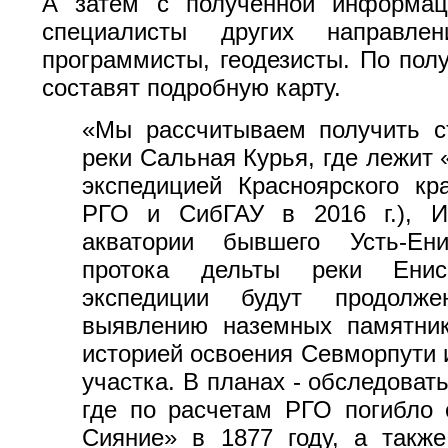
А затем с полученной информац
специалисты других направле
программисты, геодезисты. По по
составят подробную карту.
«Мы рассчитываем получить с
реки Сальная Курья, где лежит 
экспедицией Красноярского кр
РГО и СибГАУ в 2016 г.), Иг
акватории бывшего Усть-Ени
протока дельты реки Ени
экспедиции будут продолж
выявлению наземных памятник
историей освоения Севморпути и
участка. В планах - обследоват
где по расчетам РГО погибло 
Сияние» в 1877 году, а также