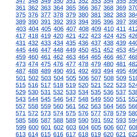
347
348
349
350
351
352
353
354
355
35
361
362
363
364
365
366
367
368
369
37
375
376
377
378
379
380
381
382
383
38
389
390
391
392
393
394
395
396
397
39
403
404
405
406
407
408
409
410
411
41
417
418
419
420
421
422
423
424
425
42
431
432
433
434
435
436
437
438
439
44
445
446
447
448
449
450
451
452
453
45
459
460
461
462
463
464
465
466
467
46
473
474
475
476
477
478
479
480
481
48
487
488
489
490
491
492
493
494
495
49
501
502
503
504
505
506
507
508
509
51
515
516
517
518
519
520
521
522
523
52
529
530
531
532
533
534
535
536
537
53
543
544
545
546
547
548
549
550
551
55
557
558
559
560
561
562
563
564
565
56
571
572
573
574
575
576
577
578
579
58
585
586
587
588
589
590
591
592
593
59
599
600
601
602
603
604
605
606
607
60
613
614
615
616
617
618
619
620
621
62