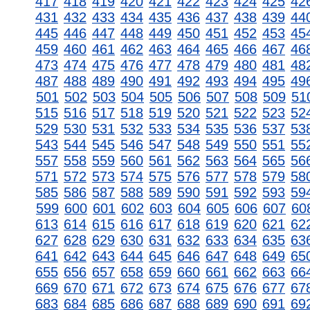
417
418
419
420
421
422
423
424
425
42
431
432
433
434
435
436
437
438
439
44
445
446
447
448
449
450
451
452
453
45
459
460
461
462
463
464
465
466
467
46
473
474
475
476
477
478
479
480
481
48
487
488
489
490
491
492
493
494
495
49
501
502
503
504
505
506
507
508
509
51
515
516
517
518
519
520
521
522
523
52
529
530
531
532
533
534
535
536
537
53
543
544
545
546
547
548
549
550
551
55
557
558
559
560
561
562
563
564
565
56
571
572
573
574
575
576
577
578
579
58
585
586
587
588
589
590
591
592
593
59
599
600
601
602
603
604
605
606
607
60
613
614
615
616
617
618
619
620
621
62
627
628
629
630
631
632
633
634
635
63
641
642
643
644
645
646
647
648
649
65
655
656
657
658
659
660
661
662
663
66
669
670
671
672
673
674
675
676
677
67
683
684
685
686
687
688
689
690
691
69