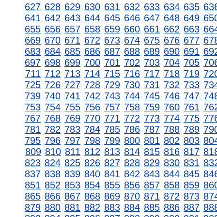
627
628
629
630
631
632
633
634
635
63
641
642
643
644
645
646
647
648
649
65
655
656
657
658
659
660
661
662
663
66
669
670
671
672
673
674
675
676
677
67
683
684
685
686
687
688
689
690
691
69
697
698
699
700
701
702
703
704
705
70
711
712
713
714
715
716
717
718
719
72
725
726
727
728
729
730
731
732
733
73
739
740
741
742
743
744
745
746
747
74
753
754
755
756
757
758
759
760
761
76
767
768
769
770
771
772
773
774
775
77
781
782
783
784
785
786
787
788
789
79
795
796
797
798
799
800
801
802
803
80
809
810
811
812
813
814
815
816
817
81
823
824
825
826
827
828
829
830
831
83
837
838
839
840
841
842
843
844
845
84
851
852
853
854
855
856
857
858
859
86
865
866
867
868
869
870
871
872
873
87
879
880
881
882
883
884
885
886
887
88