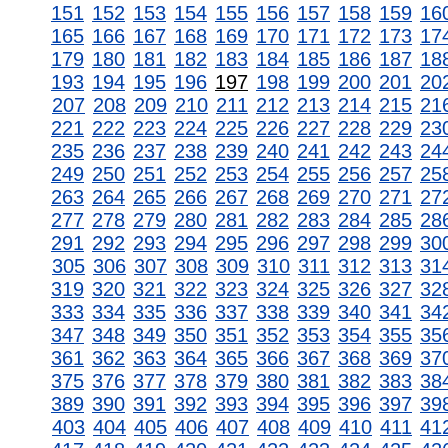
151
152
153
154
155
156
157
158
159
16
165
166
167
168
169
170
171
172
173
17
179
180
181
182
183
184
185
186
187
18
193
194
195
196
197
198
199
200
201
20
207
208
209
210
211
212
213
214
215
21
221
222
223
224
225
226
227
228
229
23
235
236
237
238
239
240
241
242
243
24
249
250
251
252
253
254
255
256
257
25
263
264
265
266
267
268
269
270
271
27
277
278
279
280
281
282
283
284
285
28
291
292
293
294
295
296
297
298
299
30
305
306
307
308
309
310
311
312
313
31
319
320
321
322
323
324
325
326
327
32
333
334
335
336
337
338
339
340
341
34
347
348
349
350
351
352
353
354
355
35
361
362
363
364
365
366
367
368
369
37
375
376
377
378
379
380
381
382
383
38
389
390
391
392
393
394
395
396
397
39
403
404
405
406
407
408
409
410
411
41