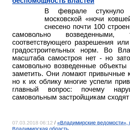
беспомощность властей
В феврале стукнуло
московской «ночи ковше
снесено почти 100 строен
самовольно возведенными
соответствующего разрешения ил
градостроительных норм. Во Вла
масштаба самостроя нет - но зат
самовольно возведенные объекты
заметить. Они ломают привычные к
но к их облику многие успели при
главный вопрос: почему нару
самовольным застройщикам сходят 
07.03.2018 06:12
/
«Владимирские ведомости», 
Владимирская область