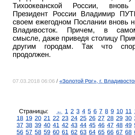
Тихоокеанской России, внов
Президент России Владимир ПУТ
своем ежегодном Послании вновь н
Владивосток. Причем, в само
смысле, даже приведя столицу При
другим городам. Так что спо
продолжен.
07.03.2018 06:06
/
«Золотой Рог», г. Владивосто
Страницы:
←
1
2
3
4
5
6
7
8
9
10
11
18
19
20
21
22
23
24
25
26
27
28
29
30
37
38
39
40
41
42
43
44
45
46
47
48
49
56
57
58
59
60
61
62
63
64
65
66
67
68