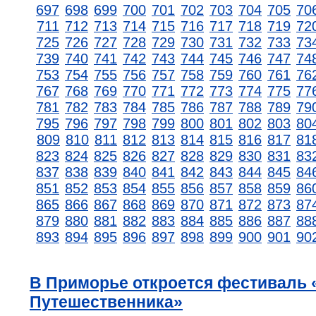
697
698
699
700
701
702
703
704
705
70
711
712
713
714
715
716
717
718
719
72
725
726
727
728
729
730
731
732
733
73
739
740
741
742
743
744
745
746
747
74
753
754
755
756
757
758
759
760
761
76
767
768
769
770
771
772
773
774
775
77
781
782
783
784
785
786
787
788
789
79
795
796
797
798
799
800
801
802
803
80
809
810
811
812
813
814
815
816
817
81
823
824
825
826
827
828
829
830
831
83
837
838
839
840
841
842
843
844
845
84
851
852
853
854
855
856
857
858
859
86
865
866
867
868
869
870
871
872
873
87
879
880
881
882
883
884
885
886
887
88
893
894
895
896
897
898
899
900
901
90
В Приморье откроется фестиваль 
Путешественника»