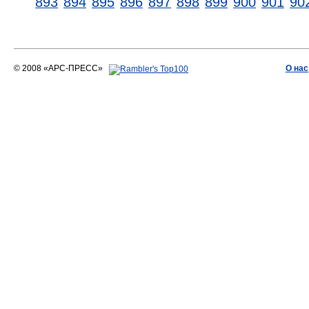
893
894
895
896
897
898
899
900
901
90
© 2008 «АРС-ПРЕСС»
О нас
АРС-ПРЕСС
О воде 