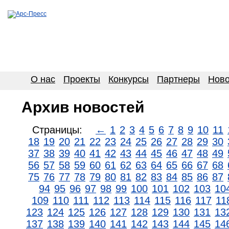
О нас
Проекты
Конкурсы
Партнеры
Ново
Архив новостей
Страницы:
←
1
2
3
4
5
6
7
8
9
10
11
18
19
20
21
22
23
24
25
26
27
28
29
30
37
38
39
40
41
42
43
44
45
46
47
48
49
56
57
58
59
60
61
62
63
64
65
66
67
68
75
76
77
78
79
80
81
82
83
84
85
86
87
94
95
96
97
98
99
100
101
102
103
10
109
110
111
112
113
114
115
116
117
11
123
124
125
126
127
128
129
130
131
13
137
138
139
140
141
142
143
144
145
14