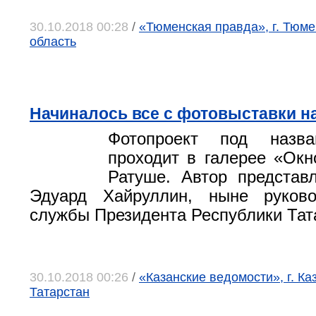
30.10.2018 00:28
/
«Тюменская правда», г. Тюм
область
Начиналось все с фотовыставки н
Фотопроект под назв
проходит в галерее «Окн
Ратуше. Автор представ
Эдуард Хайруллин, ныне руково
службы Президента Республики Тат
30.10.2018 00:26
/
«Казанские ведомости», г. Ка
Татарстан