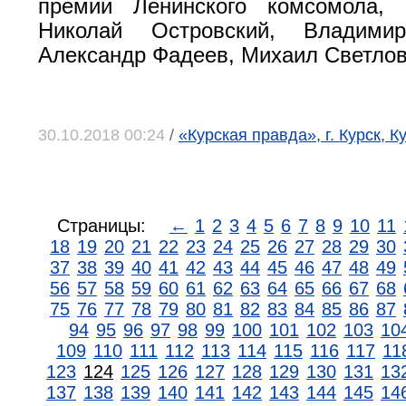
премии Ленинского комсомола,
Николай Островский, Владимир
Александр Фадеев, Михаил Светлов
30.10.2018 00:24
/
«Курская правда», г. Курск, К
Страницы:
←
1
2
3
4
5
6
7
8
9
10
11
18
19
20
21
22
23
24
25
26
27
28
29
30
37
38
39
40
41
42
43
44
45
46
47
48
49
56
57
58
59
60
61
62
63
64
65
66
67
68
75
76
77
78
79
80
81
82
83
84
85
86
87
94
95
96
97
98
99
100
101
102
103
10
109
110
111
112
113
114
115
116
117
11
123
124
125
126
127
128
129
130
131
13
137
138
139
140
141
142
143
144
145
14