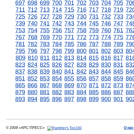
697
698
699
700
701
702
703
704
705
70
711
712
713
714
715
716
717
718
719
72
725
726
727
728
729
730
731
732
733
73
739
740
741
742
743
744
745
746
747
74
753
754
755
756
757
758
759
760
761
76
767
768
769
770
771
772
773
774
775
77
781
782
783
784
785
786
787
788
789
79
795
796
797
798
799
800
801
802
803
80
809
810
811
812
813
814
815
816
817
81
823
824
825
826
827
828
829
830
831
83
837
838
839
840
841
842
843
844
845
84
851
852
853
854
855
856
857
858
859
86
865
866
867
868
869
870
871
872
873
87
879
880
881
882
883
884
885
886
887
88
893
894
895
896
897
898
899
900
901
90
© 2008 «АРС-ПРЕСС»
О нас