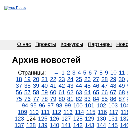
О нас
Проекты
Конкурсы
Партнеры
Ново
Архив новостей
Страницы:
←
1
2
3
4
5
6
7
8
9
10
11
18
19
20
21
22
23
24
25
26
27
28
29
30
37
38
39
40
41
42
43
44
45
46
47
48
49
56
57
58
59
60
61
62
63
64
65
66
67
68
75
76
77
78
79
80
81
82
83
84
85
86
87
94
95
96
97
98
99
100
101
102
103
10
109
110
111
112
113
114
115
116
117
11
123
124
125
126
127
128
129
130
131
13
137
138
139
140
141
142
143
144
145
14