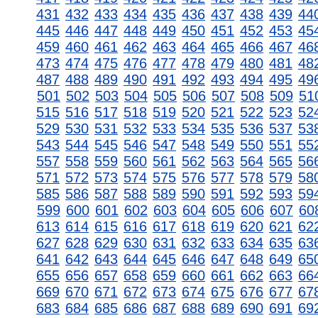
431
432
433
434
435
436
437
438
439
44
445
446
447
448
449
450
451
452
453
45
459
460
461
462
463
464
465
466
467
46
473
474
475
476
477
478
479
480
481
48
487
488
489
490
491
492
493
494
495
49
501
502
503
504
505
506
507
508
509
51
515
516
517
518
519
520
521
522
523
52
529
530
531
532
533
534
535
536
537
53
543
544
545
546
547
548
549
550
551
55
557
558
559
560
561
562
563
564
565
56
571
572
573
574
575
576
577
578
579
58
585
586
587
588
589
590
591
592
593
59
599
600
601
602
603
604
605
606
607
60
613
614
615
616
617
618
619
620
621
62
627
628
629
630
631
632
633
634
635
63
641
642
643
644
645
646
647
648
649
65
655
656
657
658
659
660
661
662
663
66
669
670
671
672
673
674
675
676
677
67
683
684
685
686
687
688
689
690
691
69