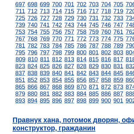
697
698
699
700
701
702
703
704
705
70
711
712
713
714
715
716
717
718
719
72
725
726
727
728
729
730
731
732
733
73
739
740
741
742
743
744
745
746
747
74
753
754
755
756
757
758
759
760
761
76
767
768
769
770
771
772
773
774
775
77
781
782
783
784
785
786
787
788
789
79
795
796
797
798
799
800
801
802
803
80
809
810
811
812
813
814
815
816
817
81
823
824
825
826
827
828
829
830
831
83
837
838
839
840
841
842
843
844
845
84
851
852
853
854
855
856
857
858
859
86
865
866
867
868
869
870
871
872
873
87
879
880
881
882
883
884
885
886
887
88
893
894
895
896
897
898
899
900
901
90
Правнук хана, потомок дворян, оф
конструктор, гражданин