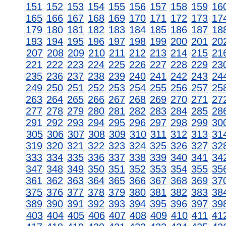
151
152
153
154
155
156
157
158
159
16
165
166
167
168
169
170
171
172
173
17
179
180
181
182
183
184
185
186
187
18
193
194
195
196
197
198
199
200
201
20
207
208
209
210
211
212
213
214
215
21
221
222
223
224
225
226
227
228
229
23
235
236
237
238
239
240
241
242
243
24
249
250
251
252
253
254
255
256
257
25
263
264
265
266
267
268
269
270
271
27
277
278
279
280
281
282
283
284
285
28
291
292
293
294
295
296
297
298
299
30
305
306
307
308
309
310
311
312
313
31
319
320
321
322
323
324
325
326
327
32
333
334
335
336
337
338
339
340
341
34
347
348
349
350
351
352
353
354
355
35
361
362
363
364
365
366
367
368
369
37
375
376
377
378
379
380
381
382
383
38
389
390
391
392
393
394
395
396
397
39
403
404
405
406
407
408
409
410
411
41