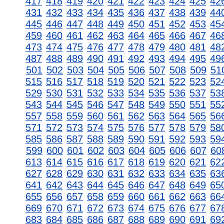
417
418
419
420
421
422
423
424
425
42
431
432
433
434
435
436
437
438
439
44
445
446
447
448
449
450
451
452
453
45
459
460
461
462
463
464
465
466
467
46
473
474
475
476
477
478
479
480
481
48
487
488
489
490
491
492
493
494
495
49
501
502
503
504
505
506
507
508
509
51
515
516
517
518
519
520
521
522
523
52
529
530
531
532
533
534
535
536
537
53
543
544
545
546
547
548
549
550
551
55
557
558
559
560
561
562
563
564
565
56
571
572
573
574
575
576
577
578
579
58
585
586
587
588
589
590
591
592
593
59
599
600
601
602
603
604
605
606
607
60
613
614
615
616
617
618
619
620
621
62
627
628
629
630
631
632
633
634
635
63
641
642
643
644
645
646
647
648
649
65
655
656
657
658
659
660
661
662
663
66
669
670
671
672
673
674
675
676
677
67
683
684
685
686
687
688
689
690
691
69