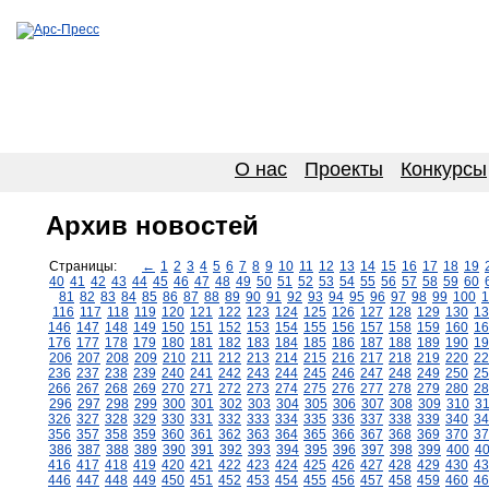
О нас
Проекты
Конкурсы
Архив новостей
Страницы:
←
1
2
3
4
5
6
7
8
9
10
11
12
13
14
15
16
17
18
19
40
41
42
43
44
45
46
47
48
49
50
51
52
53
54
55
56
57
58
59
60
81
82
83
84
85
86
87
88
89
90
91
92
93
94
95
96
97
98
99
100
1
116
117
118
119
120
121
122
123
124
125
126
127
128
129
130
13
146
147
148
149
150
151
152
153
154
155
156
157
158
159
160
16
176
177
178
179
180
181
182
183
184
185
186
187
188
189
190
19
206
207
208
209
210
211
212
213
214
215
216
217
218
219
220
22
236
237
238
239
240
241
242
243
244
245
246
247
248
249
250
25
266
267
268
269
270
271
272
273
274
275
276
277
278
279
280
28
296
297
298
299
300
301
302
303
304
305
306
307
308
309
310
3
326
327
328
329
330
331
332
333
334
335
336
337
338
339
340
34
356
357
358
359
360
361
362
363
364
365
366
367
368
369
370
37
386
387
388
389
390
391
392
393
394
395
396
397
398
399
400
4
416
417
418
419
420
421
422
423
424
425
426
427
428
429
430
43
446
447
448
449
450
451
452
453
454
455
456
457
458
459
460
46