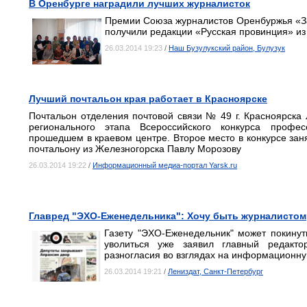
В Оренбурге наградили лучших журналисток
Премии Союза журналистов Оренбуржья «З
получили редакции «Русская провинция» из
26.03.2014 19:23
/
Наш Бузулукский район, Булузук
Лучший почтальон края работает в Красноярске
Почтальон отделения почтовой связи № 49 г. Красноярска
регионального этапа Всероссийского конкурса профес
прошедшем в краевом центре. Второе место в конкурсе зан
почтальону из Железногорска Павлу Морозову
26.03.2014 19:22
/
Информационный медиа-портал Yarsk.ru
Главред "ЭХО-Еженедельника": Хочу быть журналистом
Газету "ЭХО-Еженедельник" может покину
уволиться уже заявил главный редакто
разногласия во взглядах на информационну
26.03.2014 19:21
/
Лениздат, Санкт-Петербург