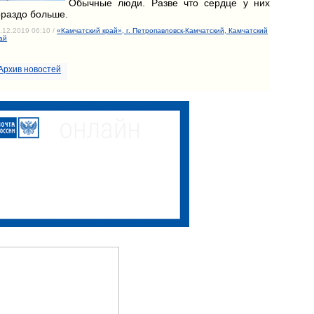
Обычные люди. Разве что сердце у них
ораздо больше.
.12.2019 06:10 /
«Камчатский край», г. Петропавловск-Камчатский, Камчатский
ай
Архив новостей