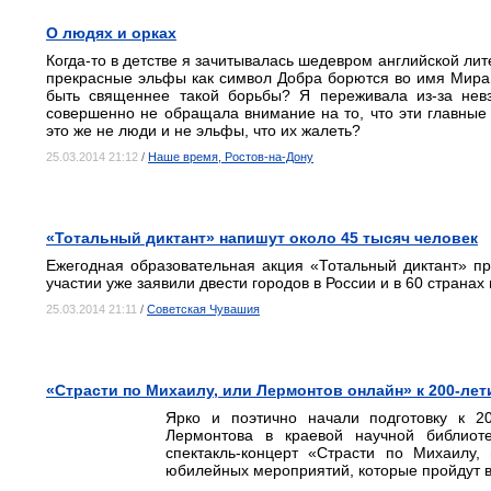
О людях и орках
Когда-то в детстве я зачитывалась шедевром английской ли
прекрасные эльфы как символ Добра борются во имя Мира 
быть священнее такой борьбы? Я переживала из-за невз
совершенно не обращала внимание на то, что эти главные
это же не люди и не эльфы, что их жалеть?
25.03.2014 21:12
/
Наше время, Ростов-на-Дону
«Тотальный диктант» напишут около 45 тысяч человек
Ежегодная образовательная акция «Тотальный диктант» пр
участии уже заявили двести городов в России и в 60 странах
25.03.2014 21:11
/
Советская Чувашия
«Страсти по Михаилу, или Лермонтов онлайн» к 200-ле
Ярко и поэтично начали подготовку к 2
Лермонтова в краевой научной библиот
спектакль-концерт «Страсти по Михаилу
юбилейных мероприятий, которые пройдут в 