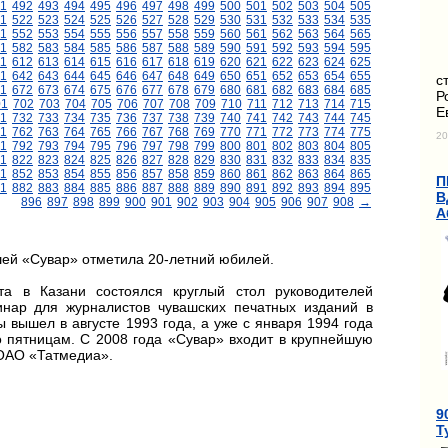
1
492
493
494
495
496
497
498
499
500
501
502
503
504
505
1
522
523
524
525
526
527
528
529
530
531
532
533
534
535
1
552
553
554
555
556
557
558
559
560
561
562
563
564
565
1
582
583
584
585
586
587
588
589
590
591
592
593
594
595
11
612
613
614
615
616
617
618
619
620
621
622
623
624
625
1
642
643
644
645
646
647
648
649
650
651
652
653
654
655
с
1
672
673
674
675
676
677
678
679
680
681
682
683
684
685
Р
01
702
703
704
705
706
707
708
709
710
711
712
713
714
715
Е
1
732
733
734
735
736
737
738
739
740
741
742
743
744
745
1
762
763
764
765
766
767
768
769
770
771
772
773
774
775
20
1
792
793
794
795
796
797
798
799
800
801
802
803
804
805
1
822
823
824
825
826
827
828
829
830
831
832
833
834
835
1
852
853
854
855
856
857
858
859
860
861
862
863
864
865
П
1
882
883
884
885
886
887
888
889
890
891
892
893
894
895
В
896
897
898
899
900
901
902
903
904
905
906
907
908
→
А
шей «Сувар» отметила 20-летний юбилей.
а в Казани состоялся круглый стол руководителей
ар для журналистов чувашских печатных изданий в
 вышел в августе 1993 года, а уже с января 1994 года
о пятницам. С 2008 года «Сувар» входит в крупнейшую
ОАО «Татмедиа».
9
Т