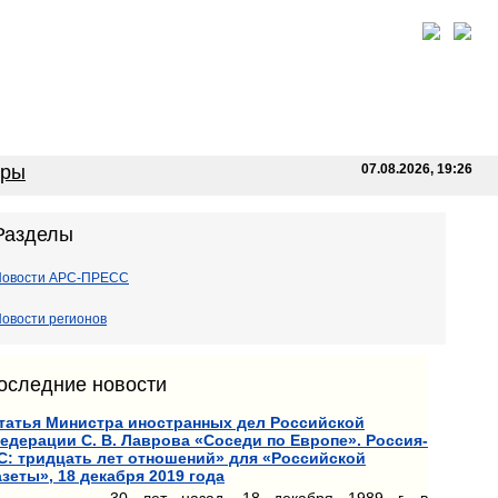
оры
07.08.2026, 19:26
Разделы
Новости АРС-ПРЕСС
овости регионов
оследние новости
татья Министра иностранных дел Российской
едерации С. В. Лаврова «Соседи по Европе». Россия-
С: тридцать лет отношений» для «Российской
азеты», 18 декабря 2019 года
30 лет назад, 18 декабря 1989 г. в