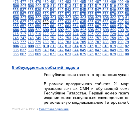
476
477
478
479
480
481
482
483
484
485
486
487
488
489
490
49
506
507
508
509
510
511
512
513
514
515
516
517
518
519
520
52
536
537
538
539
540
541
542
543
544
545
546
547
548
549
550
55
566
567
568
569
570
571
572
573
574
575
576
577
578
579
580
58
596
597
598
599
600
601
602
603
604
605
606
607
608
609
610
6
626
627
628
629
630
631
632
633
634
635
636
637
638
639
640
64
656
657
658
659
660
661
662
663
664
665
666
667
668
669
670
67
686
687
688
689
690
691
692
693
694
695
696
697
698
699
700
7
716
717
718
719
720
721
722
723
724
725
726
727
728
729
730
73
746
747
748
749
750
751
752
753
754
755
756
757
758
759
760
76
776
777
778
779
780
781
782
783
784
785
786
787
788
789
790
79
806
807
808
809
810
811
812
813
814
815
816
817
818
819
820
82
836
837
838
839
840
841
842
843
844
845
846
847
848
849
850
85
866
867
868
869
870
871
872
873
874
875
876
877
878
879
880
88
8 обсуждаемых событий недели
Республиканская газета татарстанских чува
В рамках праздничного события 21 март
чувашскоязычных СМИ и обучающий семин
Республике Татарстан. Первый номер газеты
издание стало выпускаться еженедельно п
региональную медиакомпанию Татарстана 
26.03.2014 19:25
/
Советская Чувашия