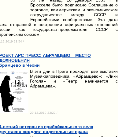
Брюсселе было подписано Соглашение о
торговле, коммерческом и экономическом
сотрудничестве между СССР и
Европейскими сообществами. Эта дата
тала отправной в построении официальных отношений
оссии как государства-продолжателя СССР с
вропейским союзом.
.12.2019 23:54 /
РОЕКТ АРС-ПРЕСС: АБРАМЦЕВО – МЕСТО
ДОХНОВЕНИЯ
брамцево в Чехии
В эти дни в Праге проходят две выставки
Музея-заповедника «Абрамцево»: «Лики
Гоголя» и «Театр начинается с
Абрамцева».
20.12.2019 23:22 /
0-летний ветеран из прибайкальского села
урунтаево продлил водительские права