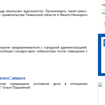
г
20
да ямальских журналистов. Организовать такой пресс-
кр
— правительства Тюменской области и Ямало-Ненецкого
 спорили предприниматели с городской администрацией,
м сообщил сегодня врио губернатора после совещания с
очего” закрыто
вания прекращено уголовное дело в отношении
й” Ольги Параниной.