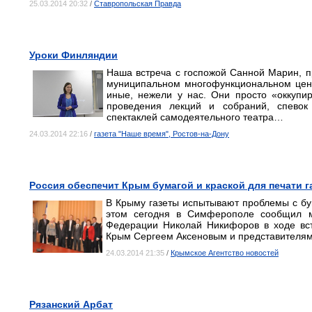
25.03.2014 20:32
/
Ставропольская Правда
Уроки Финляндии
Наша встреча с госпожой Санной Марин, п
муниципальном многофункциональном цен
иные, нежели у нас. Они просто «оккупи
проведения лекций и собраний, спевок
спектаклей самодеятельного театра…
24.03.2014 22:16
/
газета "Наше время", Ростов-на-Дону
Россия обеспечит Крым бумагой и краской для печати г
В Крыму газеты испытывают проблемы с бу
этом сегодня в Симферополе сообщил м
Федерации Николай Никифоров в ходе вст
Крым Сергеем Аксеновым и представителям
24.03.2014 21:35
/
Крымское Агентство новостей
Рязанский Арбат