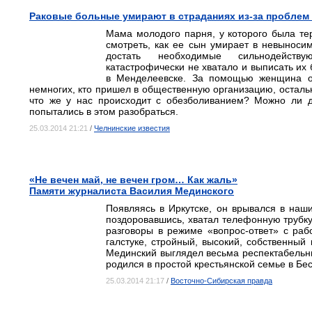
Раковые больные умирают в страданиях из-за проблем
Мама молодого парня, у которого была тер
смотреть, как ее сын умирает в невыноси
достать необходимые сильнодейству
катастрофически не хватало и выписать их
в Менделеевске. За помощью женщина о
немногих, кто пришел в общественную организацию, осталь
что же у нас происходит с обезболиванием? Можно ли 
попытались в этом разобраться.
25.03.2014 21:21
/
Челнинские известия
«Не вечен май, не вечен гром… Как жаль»
Памяти журналиста Василия Мединского
Появляясь в Иркутске, он врывался в наш
поздоровавшись, хватал телефонную трубку
разговоры в режиме «вопрос-ответ» с раб
галстуке, стройный, высокий, собственны
Мединский выглядел весьма респектабельны
родился в простой крестьянской семье в Бе
25.03.2014 21:17
/
Восточно-Сибирская правда