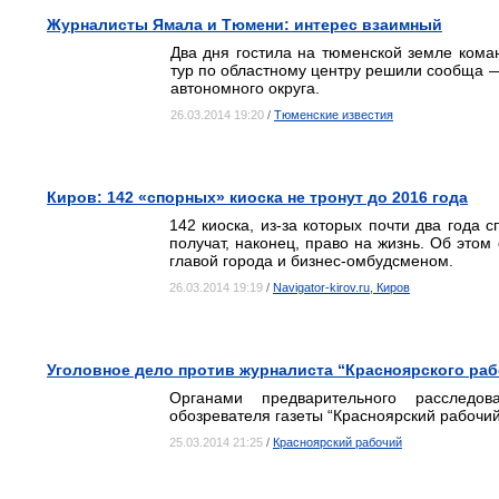
Журналисты Ямала и Тюмени: интерес взаимный
Два дня гостила на тюменской земле коман
тур по областному центру решили сообща 
автономного округа.
26.03.2014 19:20
/
Тюменские известия
Киров: 142 «спорных» киоска не тронут до 2016 года
142 киоска, из-за которых почти два года
получат, наконец, право на жизнь. Об это
главой города и бизнес-омбудсменом.
26.03.2014 19:19
/
Navigator-kirov.ru, Киров
Уголовное дело против журналиста “Красноярского раб
Органами предварительного расследо
обозревателя газеты “Красноярский рабочи
25.03.2014 21:25
/
Красноярский рабочий