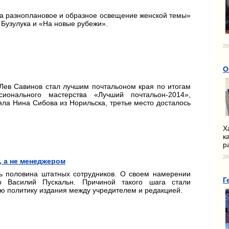
а разноплановое и образное освещение женской темы»
 Бузулука и «На новые рубежи».
20
О
 Лев Савинов стал лучшим почтальоном края по итогам
сионального мастерства «Лучший почтальон-2014»,
яла Нина Сибова из Норильска, третье место досталось
Х
к
р
20
, а не менеджером
ть половина штатных сотрудников. О своем намерении
Г
р Василий Пускальн. Причиной такого шага стали
ю политику издания между учредителем и редакцией.