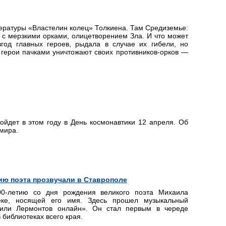
тературы «Властелин колец» Толкиена. Там Средиземье:
с мерзкими орками, олицетворением Зла. И что может
год главных героев, рыдала в случае их гибели, но
 герои пачками уничтожают своих противников-орков —
ойдет в этом году в День космонавтики 12 апреля. Об
 мира.
тию поэта прозвучали в Ставрополе
00-летию со дня рождения великого поэта Михаила
еке, носящей его имя. Здесь прошел музыкальный
, или Лермонтов онлайн». Он стал первым в череде
библиотеках всего края.