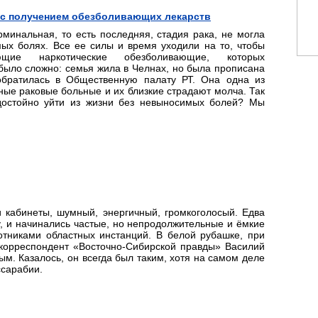
 с получением обезболивающих лекарств
минальная, то есть последняя, стадия рака, не могла
мых болях. Все ее силы и время уходили на то, чтобы
ющие наркотические обезболивающие, которых
 было сложно: семья жила в Челнах, но была прописана
братилась в Общественную палату РТ. Она одна из
ные раковые больные и их близкие страдают молча. Так
достойно уйти из жизни без невыносимых болей? Мы
и кабинеты, шумный, энергичный, громкоголосый. Едва
, и начинались частые, но непродолжительные и ёмкие
отниками областных инстанций. В белой рубашке, при
й корреспондент «Восточно-Сибирской правды» Василий
м. Казалось, он всегда был таким, хотя на самом деле
ссарабии.