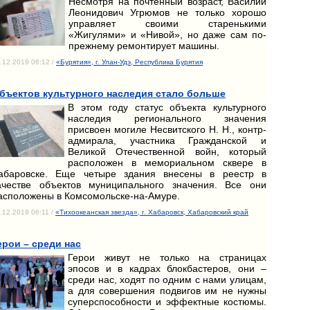
Несмотря на почтенный возраст, Василий
Леонидович Угрюмов не только хорошо
управляет своими старенькими
«Жигулями» и «Нивой», но даже сам по-
прежнему ремонтирует машины.
.12.2019 06:12 /
«Бурятия», г. Улан-Удэ, Республика Бурятия
бъектов культурного наследия стало больше
В этом году статус объекта культурного
наследия регионального значения
присвоен могиле Несвитского Н. Н., контр-
адмирала, участника Гражданской и
Великой Отечественной войн, который
расположен в мемориальном сквере в
абаровске. Еще четыре здания внесены в реестр в
ачестве объектов муниципального значения. Все они
асположены в Комсомольске-на-Амуре.
.12.2019 06:11 /
«Тихоокеанская звезда», г. Хабаровск, Хабаровский край
ерои – среди нас
Герои живут не только на страницах
эпосов и в кадрах блокбастеров, они –
среди нас, ходят по одним с нами улицам,
а для совершения подвигов им не нужны
суперспособности и эффектные костюмы.