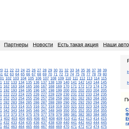
Партнеры
Новости
Есть такая акция
Наши авт
20
21
22
23
24
25
26
27
28
29
30
31
32
33
34
35
36
37
38
39
61
62
63
64
65
66
67
68
69
70
71
72
73
74
75
76
77
78
79
80
01
102
103
104
105
106
107
108
109
110
111
112
113
114
115
1
132
133
134
135
136
137
138
139
140
141
142
143
144
145
Н
1
162
163
164
165
166
167
168
169
170
171
172
173
174
175
1
192
193
194
195
196
197
198
199
200
201
202
203
204
205
1
222
223
224
225
226
227
228
229
230
231
232
233
234
235
1
252
253
254
255
256
257
258
259
260
261
262
263
264
265
П
1
282
283
284
285
286
287
288
289
290
291
292
293
294
295
11
312
313
314
315
316
317
318
319
320
321
322
323
324
325
С
1
342
343
344
345
346
347
348
349
350
351
352
353
354
355
Ф
1
372
373
374
375
376
377
378
379
380
381
382
383
384
385
Е
01
402
403
404
405
406
407
408
409
410
411
412
413
414
415
1
432
433
434
435
436
437
438
439
440
441
442
443
444
445
г
1
462
463
464
465
466
467
468
469
470
471
472
473
474
475