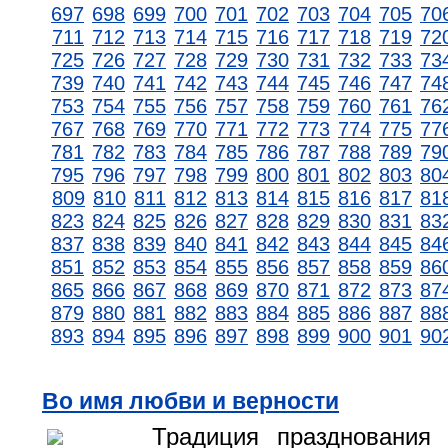
697
698
699
700
701
702
703
704
705
70
711
712
713
714
715
716
717
718
719
72
725
726
727
728
729
730
731
732
733
73
739
740
741
742
743
744
745
746
747
74
753
754
755
756
757
758
759
760
761
76
767
768
769
770
771
772
773
774
775
77
781
782
783
784
785
786
787
788
789
79
795
796
797
798
799
800
801
802
803
80
809
810
811
812
813
814
815
816
817
81
823
824
825
826
827
828
829
830
831
83
837
838
839
840
841
842
843
844
845
84
851
852
853
854
855
856
857
858
859
86
865
866
867
868
869
870
871
872
873
87
879
880
881
882
883
884
885
886
887
88
893
894
895
896
897
898
899
900
901
90
Во имя любви и верности
Традиция празднования 