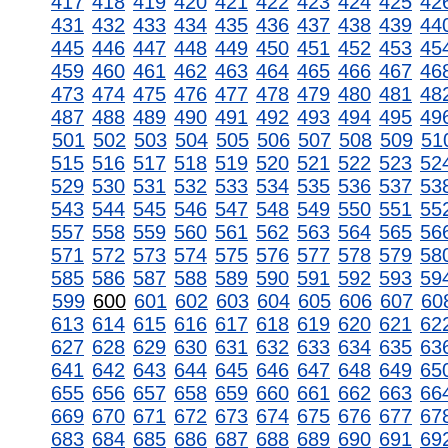
417
418
419
420
421
422
423
424
425
42
431
432
433
434
435
436
437
438
439
44
445
446
447
448
449
450
451
452
453
45
459
460
461
462
463
464
465
466
467
46
473
474
475
476
477
478
479
480
481
48
487
488
489
490
491
492
493
494
495
49
501
502
503
504
505
506
507
508
509
51
515
516
517
518
519
520
521
522
523
52
529
530
531
532
533
534
535
536
537
53
543
544
545
546
547
548
549
550
551
55
557
558
559
560
561
562
563
564
565
56
571
572
573
574
575
576
577
578
579
58
585
586
587
588
589
590
591
592
593
59
599
600
601
602
603
604
605
606
607
60
613
614
615
616
617
618
619
620
621
62
627
628
629
630
631
632
633
634
635
63
641
642
643
644
645
646
647
648
649
65
655
656
657
658
659
660
661
662
663
66
669
670
671
672
673
674
675
676
677
67
683
684
685
686
687
688
689
690
691
69