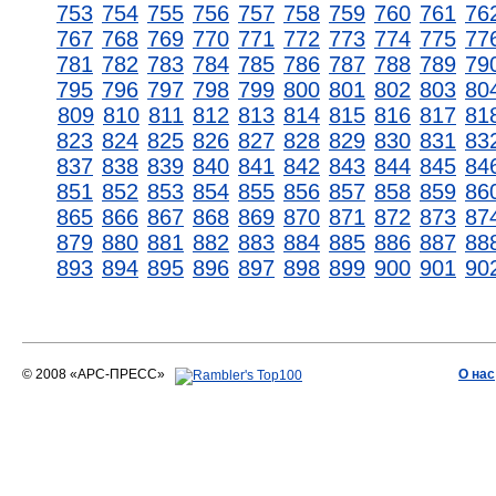
753
754
755
756
757
758
759
760
761
76
767
768
769
770
771
772
773
774
775
77
781
782
783
784
785
786
787
788
789
79
795
796
797
798
799
800
801
802
803
80
809
810
811
812
813
814
815
816
817
81
823
824
825
826
827
828
829
830
831
83
837
838
839
840
841
842
843
844
845
84
851
852
853
854
855
856
857
858
859
86
865
866
867
868
869
870
871
872
873
87
879
880
881
882
883
884
885
886
887
88
893
894
895
896
897
898
899
900
901
90
© 2008 «АРС-ПРЕСС»
О нас
АРС-ПРЕСС
О воде 