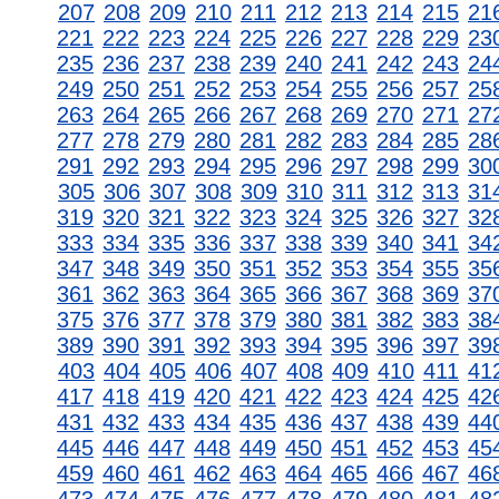
207
208
209
210
211
212
213
214
215
21
221
222
223
224
225
226
227
228
229
23
235
236
237
238
239
240
241
242
243
24
249
250
251
252
253
254
255
256
257
25
263
264
265
266
267
268
269
270
271
27
277
278
279
280
281
282
283
284
285
28
291
292
293
294
295
296
297
298
299
30
305
306
307
308
309
310
311
312
313
31
319
320
321
322
323
324
325
326
327
32
333
334
335
336
337
338
339
340
341
34
347
348
349
350
351
352
353
354
355
35
361
362
363
364
365
366
367
368
369
37
375
376
377
378
379
380
381
382
383
38
389
390
391
392
393
394
395
396
397
39
403
404
405
406
407
408
409
410
411
41
417
418
419
420
421
422
423
424
425
42
431
432
433
434
435
436
437
438
439
44
445
446
447
448
449
450
451
452
453
45
459
460
461
462
463
464
465
466
467
46