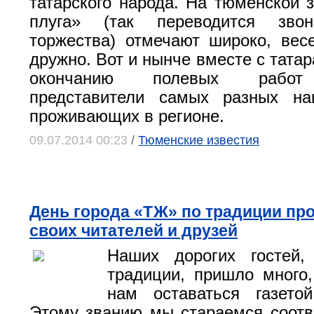
татарского народа. На тюменской 
плуга» (так переводится звон
торжества) отмечают широко, весе
дружно. Вот и нынче вместе с тата
окончанию полевых работ
представители самых разных нац
проживающих в регионе.
09.07.2014 00:23
/
Тюменские известия
День города «ТЖ» по традиции про
своих читателей и друзей
Наших дорогих гостей
традиции, пришло много
нам оставаться газето
Этому званию мы стараемся соотв