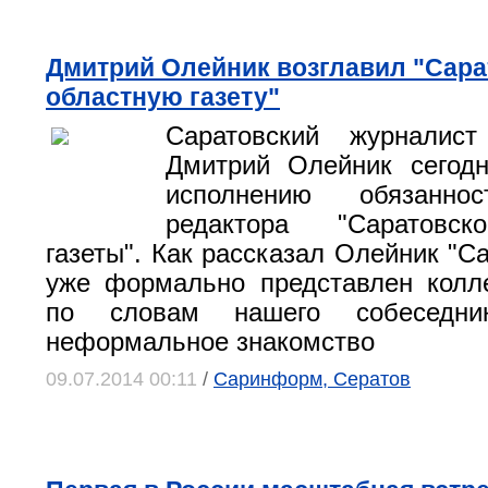
Дмитрий Олейник возглавил "Сар
областную газету"
Саратовский журналис
Дмитрий Олейник сегодн
исполнению обязаннос
редактора "Саратовск
газеты". Как рассказал Олейник "С
уже формально представлен колле
по словам нашего собеседник
неформальное знакомство
09.07.2014 00:11
/
Саринформ, Сератов