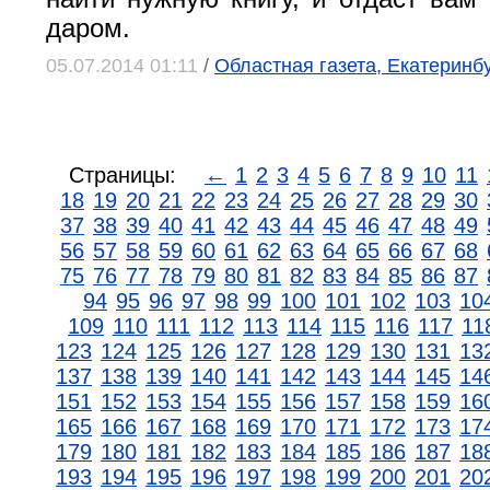
даром.
05.07.2014 01:11
/
Областная газета, Екатеринб
Страницы:
←
1
2
3
4
5
6
7
8
9
10
11
18
19
20
21
22
23
24
25
26
27
28
29
30
37
38
39
40
41
42
43
44
45
46
47
48
49
56
57
58
59
60
61
62
63
64
65
66
67
68
75
76
77
78
79
80
81
82
83
84
85
86
87
94
95
96
97
98
99
100
101
102
103
10
109
110
111
112
113
114
115
116
117
11
123
124
125
126
127
128
129
130
131
13
137
138
139
140
141
142
143
144
145
14
151
152
153
154
155
156
157
158
159
16
165
166
167
168
169
170
171
172
173
17
179
180
181
182
183
184
185
186
187
18
193
194
195
196
197
198
199
200
201
20