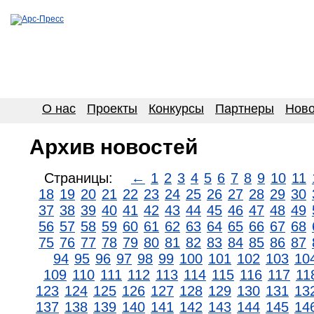
О нас
Проекты
Конкурсы
Партнеры
Ново
Архив новостей
Страницы:
←
1
2
3
4
5
6
7
8
9
10
11
18
19
20
21
22
23
24
25
26
27
28
29
30
37
38
39
40
41
42
43
44
45
46
47
48
49
56
57
58
59
60
61
62
63
64
65
66
67
68
75
76
77
78
79
80
81
82
83
84
85
86
87
94
95
96
97
98
99
100
101
102
103
10
109
110
111
112
113
114
115
116
117
11
123
124
125
126
127
128
129
130
131
13
137
138
139
140
141
142
143
144
145
14