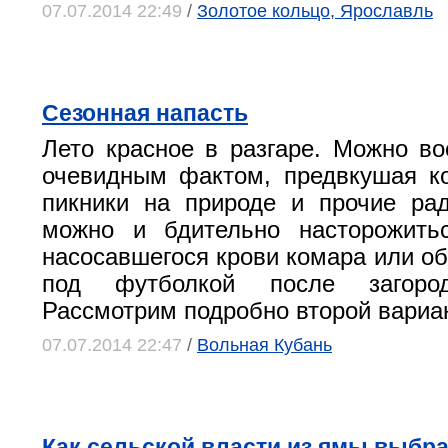
07.07.2014 22:49
/
Золотое кольцо, Ярославль
Сезонная напасть
Лето красное в разгаре. Можно во
очевидным фактом, предвкушая к
пикники на природе и прочие ра
можно и бдительно насторожитьс
насосавшегося крови комара или о
под футболкой после загород
Рассмотрим подробно второй вариан
07.07.2014 22:47
/
Вольная Кубань
Как сельской власти из ямы выбр