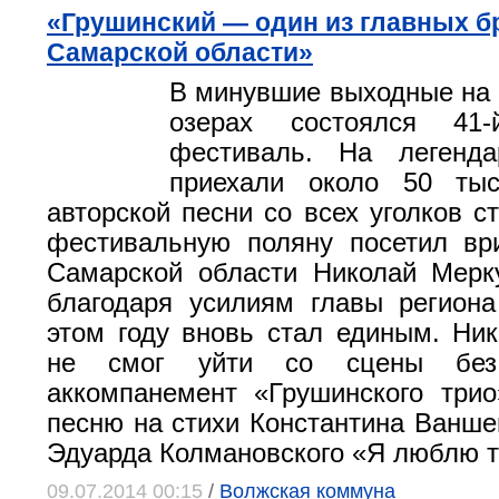
«Грушинский — один из главных б
Самарской области»
В минувшие выходные на
озерах состоялся 41-
фестиваль. На легенд
приехали около 50 ты
авторской песни со всех уголков с
фестивальную поляну посетил вр
Самарской области Николай Мерк
благодаря усилиям главы регион
этом году вновь стал единым. Ни
не смог уйти со сцены без
аккомпанемент «Грушинского три
песню на стихи Константина Ванше
Эдуарда Колмановского «Я люблю т
09.07.2014 00:15
/
Волжская коммуна