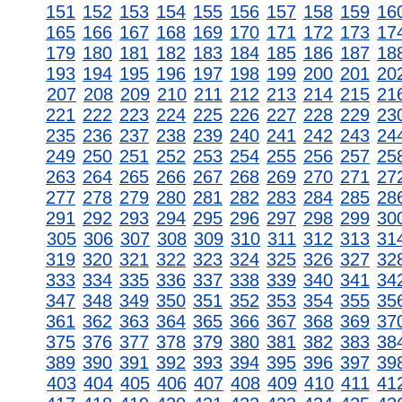
151
152
153
154
155
156
157
158
159
16
165
166
167
168
169
170
171
172
173
17
179
180
181
182
183
184
185
186
187
18
193
194
195
196
197
198
199
200
201
20
207
208
209
210
211
212
213
214
215
21
221
222
223
224
225
226
227
228
229
23
235
236
237
238
239
240
241
242
243
24
249
250
251
252
253
254
255
256
257
25
263
264
265
266
267
268
269
270
271
27
277
278
279
280
281
282
283
284
285
28
291
292
293
294
295
296
297
298
299
30
305
306
307
308
309
310
311
312
313
31
319
320
321
322
323
324
325
326
327
32
333
334
335
336
337
338
339
340
341
34
347
348
349
350
351
352
353
354
355
35
361
362
363
364
365
366
367
368
369
37
375
376
377
378
379
380
381
382
383
38
389
390
391
392
393
394
395
396
397
39
403
404
405
406
407
408
409
410
411
41