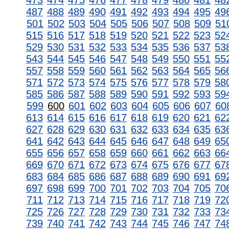
473
474
475
476
477
478
479
480
481
48
487
488
489
490
491
492
493
494
495
49
501
502
503
504
505
506
507
508
509
51
515
516
517
518
519
520
521
522
523
52
529
530
531
532
533
534
535
536
537
53
543
544
545
546
547
548
549
550
551
55
557
558
559
560
561
562
563
564
565
56
571
572
573
574
575
576
577
578
579
58
585
586
587
588
589
590
591
592
593
59
599
600
601
602
603
604
605
606
607
60
613
614
615
616
617
618
619
620
621
62
627
628
629
630
631
632
633
634
635
63
641
642
643
644
645
646
647
648
649
65
655
656
657
658
659
660
661
662
663
66
669
670
671
672
673
674
675
676
677
67
683
684
685
686
687
688
689
690
691
69
697
698
699
700
701
702
703
704
705
70
711
712
713
714
715
716
717
718
719
72
725
726
727
728
729
730
731
732
733
73
739
740
741
742
743
744
745
746
747
74