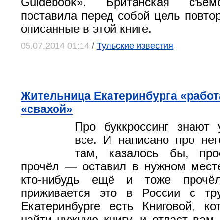
Guidebook». Британская съем
поставила перед собой цель повто
описанные в этой книге.
05.07.2014 01:14
/
Тульские известия
Жительница Екатеринбурга «работ
«свахой»
Про буккроссинг знают 
все. И написано про нег
там, казалось бы, про
прочёл — оставил в нужном мест
кто-нибудь ещё и тоже прочёл
приживается это в России с тру
Екатеринбурге есть Книговой, к
найти нужную книгу, и отдаст вам