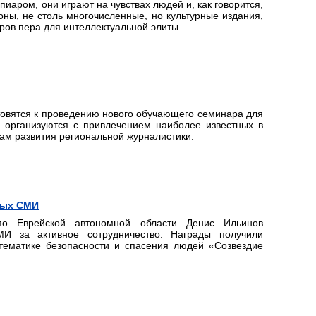
пиаром, они играют на чувствах людей и, как говорится,
оны, не столь многочисленные, но культурные издания,
ов пера для интеллектуальной элиты.
товятся к проведению нового обучающего семинара для
е организуются с привлечением наиболее известных в
ам развития региональной журналистики.
ных СМИ
по Еврейской автономной области Денис Ильинов
МИ за активное сотрудничество. Награды получили
 тематике безопасности и спасения людей «Созвездие