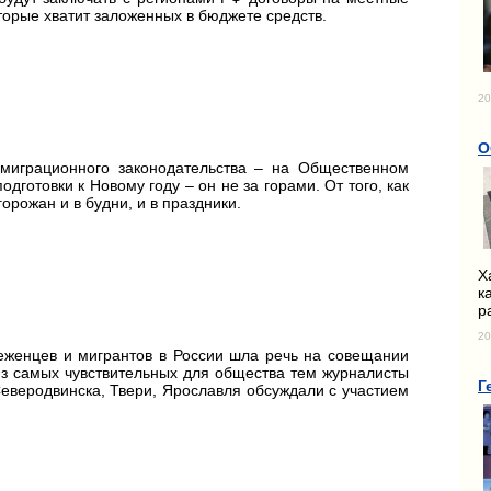
оторые хватит заложенных в бюджете средств.
20
О
 миграционного законодательства – на Общественном
дготовки к Новому году – он не за горами. От того, как
орожан и в будни, и в праздники.
Х
к
р
20
еженцев и мигрантов в России шла речь на совещании
з самых чувствительных для общества тем журналисты
Г
Северодвинска, Твери, Ярославля обсуждали с участием