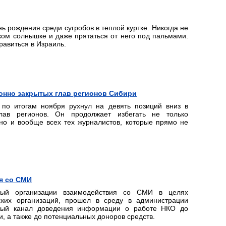
ь рождения среди сугробов в теплой куртке. Никогда не
ком солнышке и даже прятаться от него под пальмами.
равиться в Израиль.
онно закрытых глав регионов Сибири
 по итогам ноября рухнул на девять позиций вниз в
лав регионов. Он продолжает избегать не только
 но и вообще всех тех журналистов, которые прямо не
я со СМИ
ный организации взаимодействия со СМИ в целях
ских организаций, прошел в среду в администрации
ный канал доведения информации о работе НКО до
и, а также до потенциальных доноров средств.