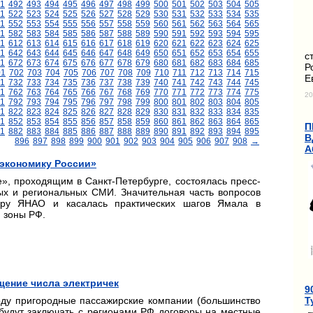
1
492
493
494
495
496
497
498
499
500
501
502
503
504
505
1
522
523
524
525
526
527
528
529
530
531
532
533
534
535
1
552
553
554
555
556
557
558
559
560
561
562
563
564
565
1
582
583
584
585
586
587
588
589
590
591
592
593
594
595
11
612
613
614
615
616
617
618
619
620
621
622
623
624
625
1
642
643
644
645
646
647
648
649
650
651
652
653
654
655
с
1
672
673
674
675
676
677
678
679
680
681
682
683
684
685
Р
01
702
703
704
705
706
707
708
709
710
711
712
713
714
715
Е
1
732
733
734
735
736
737
738
739
740
741
742
743
744
745
1
762
763
764
765
766
767
768
769
770
771
772
773
774
775
20
1
792
793
794
795
796
797
798
799
800
801
802
803
804
805
1
822
823
824
825
826
827
828
829
830
831
832
833
834
835
1
852
853
854
855
856
857
858
859
860
861
862
863
864
865
П
1
882
883
884
885
886
887
888
889
890
891
892
893
894
895
В
896
897
898
899
900
901
902
903
904
905
906
907
908
→
А
 экономику России»
», проходящим в Санкт-Петербурге, состоялась пресс-
х и региональных СМИ. Значительная часть вопросов
ору ЯНАО и касалась практических шагов Ямала в
й зоны РФ.
ение числа электричек
9
Т
оду пригородные пассажирские компании (большинство
будут заключать с регионами РФ договоры на местные