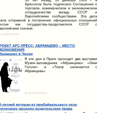
Брюсселе было подписано Соглашение о
торговле, коммерческом и экономическом
сотрудничестве между СССР и
Европейскими сообществами. Эта дата
тала отправной в построении официальных отношений
оссии как государства-продолжателя СССР с
вропейским союзом.
.12.2019 23:54 /
РОЕКТ АРС-ПРЕСС: АБРАМЦЕВО – МЕСТО
ДОХНОВЕНИЯ
брамцево в Чехии
В эти дни в Праге проходят две выставки
Музея-заповедника «Абрамцево»: «Лики
Гоголя» и «Театр начинается с
Абрамцева».
20.12.2019 23:22 /
0-летний ветеран из прибайкальского села
урунтаево продлил водительские права