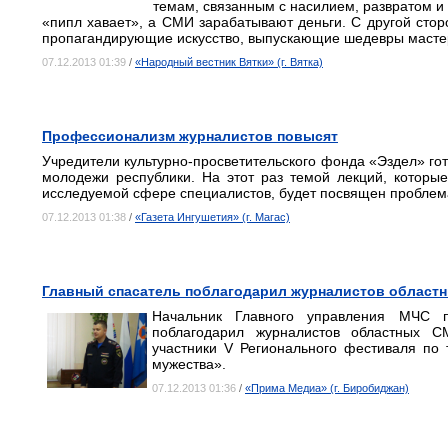
темам, связанным с насилием, развратом и 
«пипл хавает», а СМИ зарабатывают деньги. С другой стор
пропагандирующие искусство, выпускающие шедевры мастер
07.12.2013 01:39
/
«Народный вестник Вятки» (г. Вятка)
Профессионализм журналистов повысят
Учредители культурно-просветительского фонда «Эздел» го
молодежи республики. На этот раз темой лекций, которы
исследуемой сфере специалистов, будет посвящен проблем
07.12.2013 01:38
/
«Газета Ингушетия» (г. Магас)
Главный спасатель поблагодарил журналистов област
Начальник Главного управления МЧС 
поблагодарил журналистов областных С
участники V Регионального фестиваля по
мужества».
07.12.2013 01:36
/
«Прима Медиа» (г. Биробиджан)