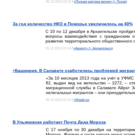
05.12.2013 22:15
/
«Полная картина жизни» (г. Псков)
За год количество НКО в Поморье увеличилось на 40%
С 10 по 12 декабря в Архангельске пройдет
вопросы взаимодействия с гражданским о
развитие территориального общественного 
05.12.2013 22:14
/
«Акцент» (г. Архангельск)
«Башкирия. В Салавате озаботились проблемой мигран
«За 10 месяцев 2013 года на учёт в УФМС 
82, выдан вид на жительство – 2272, – о
миграционной службы в Салавате Айрат З
нелегальных мигрантов – они принудительн
05.12.2013 22:13
/
«Retail.ru»
В Ульяновске работает Почта Деда Мороза
С 17 ноября по 30 декабря на территори
Мороза. Жители и гости города могут оста