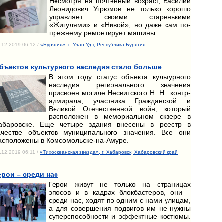
Несмотря на почтенный возраст, Василий
Леонидович Угрюмов не только хорошо
управляет своими старенькими
«Жигулями» и «Нивой», но даже сам по-
прежнему ремонтирует машины.
.12.2019 06:12 /
«Бурятия», г. Улан-Удэ, Республика Бурятия
бъектов культурного наследия стало больше
В этом году статус объекта культурного
наследия регионального значения
присвоен могиле Несвитского Н. Н., контр-
адмирала, участника Гражданской и
Великой Отечественной войн, который
расположен в мемориальном сквере в
абаровске. Еще четыре здания внесены в реестр в
ачестве объектов муниципального значения. Все они
асположены в Комсомольске-на-Амуре.
.12.2019 06:11 /
«Тихоокеанская звезда», г. Хабаровск, Хабаровский край
ерои – среди нас
Герои живут не только на страницах
эпосов и в кадрах блокбастеров, они –
среди нас, ходят по одним с нами улицам,
а для совершения подвигов им не нужны
суперспособности и эффектные костюмы.