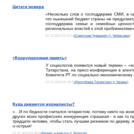
Цитата номера
«Несколько слов о господдержке СМИ, в ча
что нынешний бюджет страны не предусматр
господдержка семьи и семейных ценност
региональных властей к этой проблематике»
07.12.2013 01:47
/
«Советская Чувашия» (г. Чебоксары)
«Коррупционная память»
У социологов появился новый термин – «к
Татарстана, на пресс-конференции в агент
Комитета РТ по социально-экономическому
07.12.2013 01:45
/
«Республика Татарстан» (г. Казань)
Куда деваются журналисты?
«…И по бедности считался гитаристом, потому никто на зоне 
других моих профессиях конкуренция страшная - я как то п
тридцати человек, чтобы стать лучшим резчиком по дереву, я 
о-острыя!
07.12.2013 01:44
/
«Бизнес и власть» (г. Вологда)