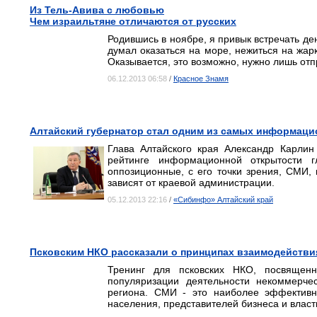
Из Тель-Авива с любовью
Чем израильтяне отличаются от русских
Родившись в ноябре, я привык встречать ден
думал оказаться на море, нежиться на жар
Оказывается, это возможно, нужно лишь отп
06.12.2013 06:58
/
Красное Знамя
Алтайский губернатор стал одним из самых информаци
Глава Алтайского края Александр Карлин
рейтинге информационной открытости г
оппозиционные, с его точки зрения, СМИ,
зависят от краевой администрации.
05.12.2013 22:16
/
«Сибинфо» Алтайский край
Псковским НКО рассказали о принципах взаимодействи
Тренинг для псковских НКО, посвящен
популяризации деятельности некоммерче
региона. СМИ - это наиболее эффектив
населения, представителей бизнеса и власт