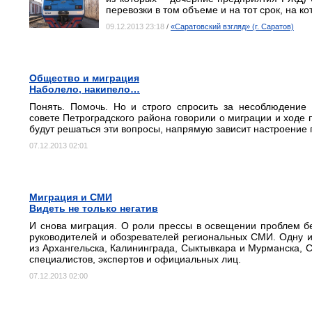
перевозки в том объеме и на тот срок, на к
09.12.2013 23:18
/
«Саратовский взгляд» (г. Саратов)
Общество и миграция
Наболело, накипело…
Понять. Помочь. Но и строго спросить за несоблюдение
совете Петроградского района говорили о миграции и ходе по
будут решаться эти вопросы, напрямую зависит настроение г
07.12.2013 02:01
Миграция и СМИ
Видеть не только негатив
И снова миграция. О роли прессы в освещении проблем б
руководителей и обозревателей региональных СМИ. Одну и
из Архангельска, Калининграда, Сыктывкара и Мурманска, 
специалистов, экспертов и официальных лиц.
07.12.2013 02:00