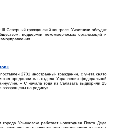
 III Северный гражданский конгресс. Участники обсудят
бществом, поддержки некоммерческих организаций и
самоуправления.
тов»
поставлен 2701 иностранный гражданин, с учёта снято
тметил представитель отдела Управления федеральной
айнуллин. – С начала года из Салавата выдворили 25
о возвращены на родину».
и города Ульяновска работает новогодняя Почта Деда
вить свое письмо с новогодними пожеланиями в пунктах