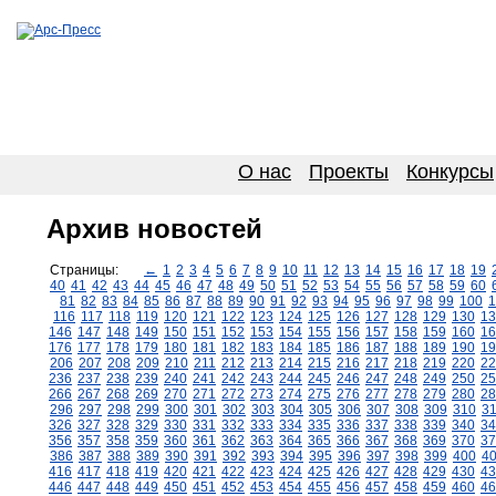
О нас
Проекты
Конкурсы
Архив новостей
Страницы:
←
1
2
3
4
5
6
7
8
9
10
11
12
13
14
15
16
17
18
19
40
41
42
43
44
45
46
47
48
49
50
51
52
53
54
55
56
57
58
59
60
81
82
83
84
85
86
87
88
89
90
91
92
93
94
95
96
97
98
99
100
1
116
117
118
119
120
121
122
123
124
125
126
127
128
129
130
13
146
147
148
149
150
151
152
153
154
155
156
157
158
159
160
16
176
177
178
179
180
181
182
183
184
185
186
187
188
189
190
19
206
207
208
209
210
211
212
213
214
215
216
217
218
219
220
22
236
237
238
239
240
241
242
243
244
245
246
247
248
249
250
25
266
267
268
269
270
271
272
273
274
275
276
277
278
279
280
28
296
297
298
299
300
301
302
303
304
305
306
307
308
309
310
3
326
327
328
329
330
331
332
333
334
335
336
337
338
339
340
34
356
357
358
359
360
361
362
363
364
365
366
367
368
369
370
37
386
387
388
389
390
391
392
393
394
395
396
397
398
399
400
4
416
417
418
419
420
421
422
423
424
425
426
427
428
429
430
43
446
447
448
449
450
451
452
453
454
455
456
457
458
459
460
46