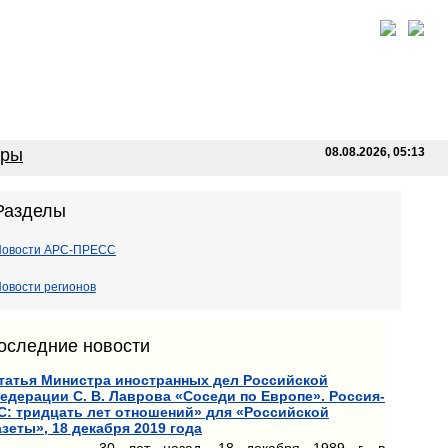
оры
08.08.2026, 05:13
Разделы
Новости АРС-ПРЕСС
овости регионов
оследние новости
татья Министра иностранных дел Российской
едерации С. В. Лаврова «Соседи по Европе». Россия-
С: тридцать лет отношений» для «Российской
азеты», 18 декабря 2019 года
30 лет назад, 18 декабря 1989 г. в