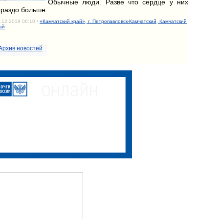
Обычные люди. Разве что сердце у них
ораздо больше.
.12.2019 06:10 /
«Камчатский край», г. Петропавловск-Камчатский, Камчатский
ай
Архив новостей