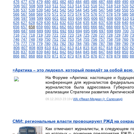
476
477
478
479
480
481
482
483
484
485
486
487
488
489
490
49
506
507
508
509
510
511
512
513
514
515
516
517
518
519
520
52
536
537
538
539
540
541
542
543
544
545
546
547
548
549
550
55
566
567
568
569
570
571
572
573
574
575
576
577
578
579
580
58
596
597
598
599
600
601
602
603
604
605
606
607
608
609
610
6
626
627
628
629
630
631
632
633
634
635
636
637
638
639
640
64
656
657
658
659
660
661
662
663
664
665
666
667
668
669
670
67
686
687
688
689
690
691
692
693
694
695
696
697
698
699
700
7
716
717
718
719
720
721
722
723
724
725
726
727
728
729
730
73
746
747
748
749
750
751
752
753
754
755
756
757
758
759
760
76
776
777
778
779
780
781
782
783
784
785
786
787
788
789
790
79
806
807
808
809
810
811
812
813
814
815
816
817
818
819
820
82
836
837
838
839
840
841
842
843
844
845
846
847
848
849
850
85
866
867
868
869
870
871
872
873
874
875
876
877
878
879
880
88
«Арктика – это ледокол, который поведёт за собой всю
На Форуме «Арктика: настоящее и будущее
конференция для журналистов федеральны
журналистов была адресована Губернат
реализации Стратегии развития Арктическо
09.12.2013 23:19
/
ИА «Ямал-Медиа» (г. Салехард)
СМИ: региональные власти провоцируют РЖД на сокращ
Как отмечают журналисты, в следующем г
из которых – дочерние предприятия РЖД) 