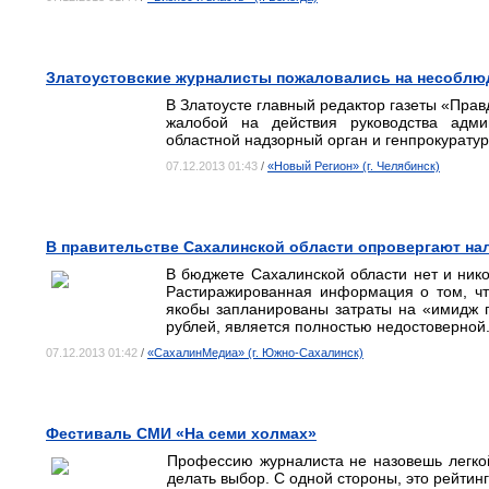
Златоустовские журналисты пожаловались на несоблю
В Златоусте главный редактор газеты «Прав
жалобой на действия руководства адми
областной надзорный орган и генпрокуратур
07.12.2013 01:43
/
«Новый Регион» (г. Челябинск)
В правительстве Сахалинской области опровергают нал
В бюджете Сахалинской области нет и нико
Растиражированная информация о том, чт
якобы запланированы затраты на «имидж 
рублей, является полностью недостоверной
07.12.2013 01:42
/
«СахалинМедиа» (г. Южно-Сахалинск)
Фестиваль СМИ «На семи холмах»
Профессию журналиста не назовешь легкой
делать выбор. С одной стороны, это рейтин