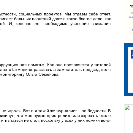
г
20
стности, социальных проектов. Мы отдаем себе отчет,
кр
ивает больших вложений даже в такое благое дело, как
ей. И, конечно же, необходимо усиление внимания
.
оррупционная память». Как она проявляется у жителей
стве «Татмедиа» рассказала заместитель председателя
 мониторингу Ольга Семенова.
не играл». Вот и я такой же журналист – по бедности. В
рикинул, что мне нужно пристрелить или зарезать около
и пытаться не стал, поскольку у всех у них ножики во-о-