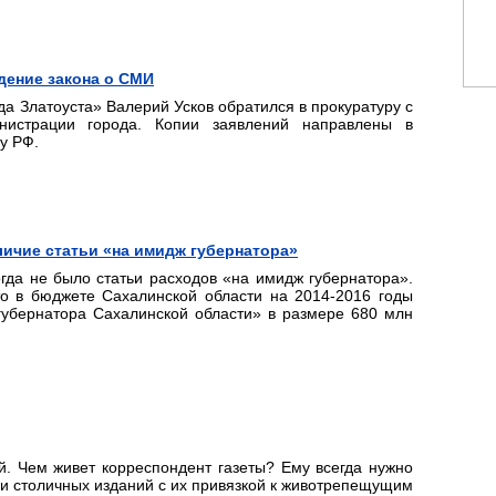
дение закона о СМИ
да Златоуста» Валерий Усков обратился в прокуратуру с
нистрации города. Копии заявлений направлены в
у РФ.
ичие статьи «на имидж губернатора»
гда не было статьи расходов «на имидж губернатора».
о в бюджете Сахалинской области на 2014-2016 годы
губернатора Сахалинской области» в размере 680 млн
.
. Чем живет корреспондент газеты? Ему всегда нужно
ги столичных изданий с их привязкой к животрепещущим