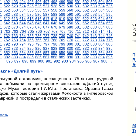
1
492
493
494
495
496
497
498
499
500
501
502
503
504
505
1
522
523
524
525
526
527
528
529
530
531
532
533
534
535
1
552
553
554
555
556
557
558
559
560
561
562
563
564
565
1
582
583
584
585
586
587
588
589
590
591
592
593
594
595
11
612
613
614
615
616
617
618
619
620
621
622
623
624
625
1
642
643
644
645
646
647
648
649
650
651
652
653
654
655
с
1
672
673
674
675
676
677
678
679
680
681
682
683
684
685
Р
01
702
703
704
705
706
707
708
709
710
711
712
713
714
715
Е
1
732
733
734
735
736
737
738
739
740
741
742
743
744
745
1
762
763
764
765
766
767
768
769
770
771
772
773
774
775
20
1
792
793
794
795
796
797
798
799
800
801
802
803
804
805
1
822
823
824
825
826
827
828
829
830
831
832
833
834
835
1
852
853
854
855
856
857
858
859
860
861
862
863
864
865
П
1
882
883
884
885
886
887
888
889
890
891
892
893
894
895
В
896
897
898
899
900
901
902
903
904
905
906
907
908
→
А
акле «Долгий путь»
льтурной автономии, посвященного 75-летию трудовой
а побывали на премьерном спектакле «Долгий путь»,
дке Музея истории ГУЛАГа. Постановка Эрвина Гааза
дков, которые стали жертвами Холокоста в гитлеровской
врикий и пострадали в сталинских застенках.
ласть
9
Т