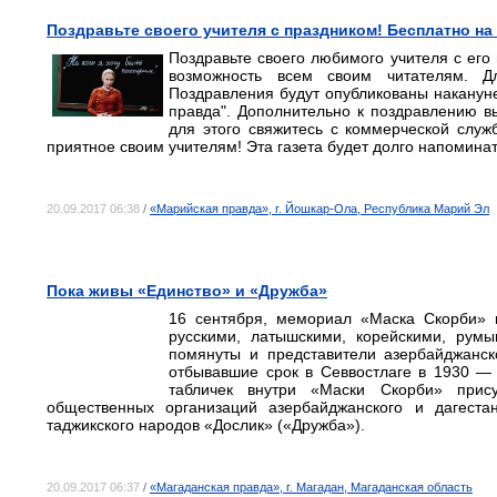
Поздравьте своего учителя с праздником! Бесплатно н
Поздравьте своего любимого учителя с его
возможность всем своим читателям. Д
Поздравления будут опубликованы накануне
правда". Дополнительно к поздравлению 
для этого свяжитесь с коммерческой служ
приятное своим учителям! Эта газета будет долго напоминат
20.09.2017 06:38
/
«Марийская правда», г. Йошкар-Ола, Республика Марий Эл
Пока живы «Единство» и «Дружба»
16 сентября, мемориал «Маска Скорби» 
русскими, латышскими, корейскими, рум
помянуты и представители азербайджанског
отбывавшие срок в Севвостлаге в 1930 —
табличек внутри «Маски Скорби» прису
общественных организаций азербайджанского и дагестан
таджикского народов «Дослик» («Дружба»).
20.09.2017 06:37
/
«Магаданская правда», г. Магадан, Магаданская область