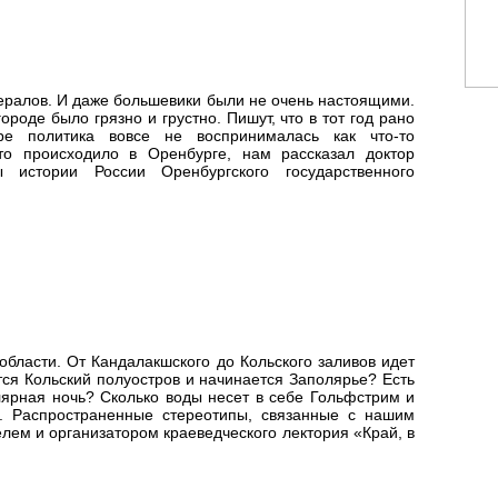
ералов. И даже большевики были не очень настоящими.
роде было грязно и грустно. Пишут, что в тот год рано
е политика вовсе не воспринималась как что-то
то происходило в Оренбурге, нам рассказал доктор
 истории России Оренбургского государственного
бласти. От Кандалакшского до Кольского заливов идет
тся Кольский полуостров и начинается Заполярье? Есть
лярная ночь? Сколько воды несет в себе Гольфстрим и
с. Распространенные стереотипы, связанные с нашим
лем и организатором краеведческого лектория «Край, в