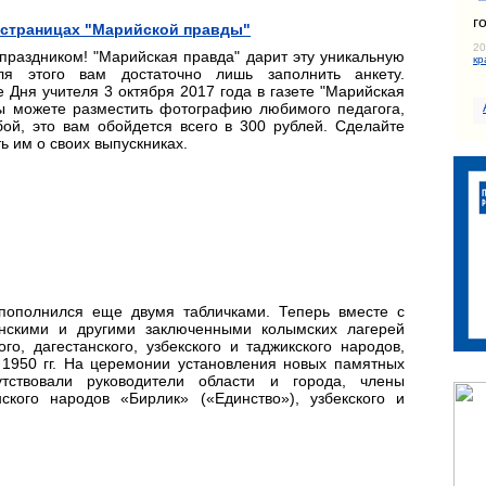
г
а страницах "Марийской правды"
20
 праздником! "Марийская правда" дарит эту уникальную
кр
ля этого вам достаточно лишь заполнить анкету.
 Дня учителя 3 октября 2017 года в газете "Марийская
вы можете разместить фотографию любимого педагога,
бой, это вам обойдется всего в 300 рублей. Сделайте
ь им о своих выпускниках.
пополнился еще двумя табличками. Теперь вместе с
ынскими и другими заключенными колымских лагерей
о, дагестанского, узбекского и таджикского народов,
 1950 гг. На церемонии установления новых памятных
тствовали руководители области и города, члены
ского народов «Бирлик» («Единство»), узбекского и