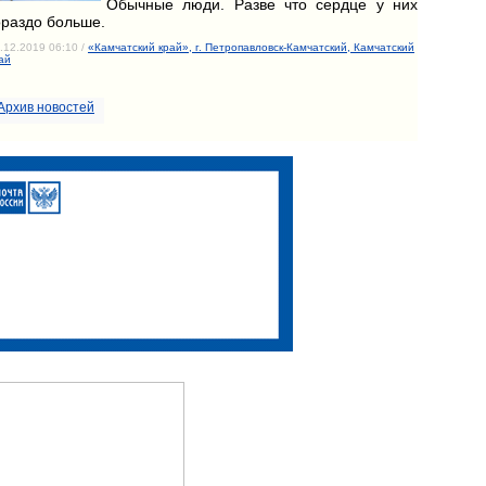
Обычные люди. Разве что сердце у них
ораздо больше.
.12.2019 06:10 /
«Камчатский край», г. Петропавловск-Камчатский, Камчатский
ай
Архив новостей