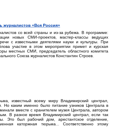
ль журналистов «Вся Россия»
алистов со всей страны и из-за рубежа. В программе:
тации новых СМИ-проектов, мастер-классы ведущих
стречи с известными деятелями науки и культуры. При
йлова участие в этом мероприятии примет и курская
торы местных СМИ, председатель областного комитета
ального Союза журналистов Константин Строев.
ьма, известный всему миру Владимирский централ,
. Но каким именно было питание узников Централа в
инали вместе с хранителем музея Централа, автором
ым. В разное время Владимирский централ, если так
ы. Это был рабочий дом, арестантское отделение,
менная каторжная тюрьма... Соответственно этому