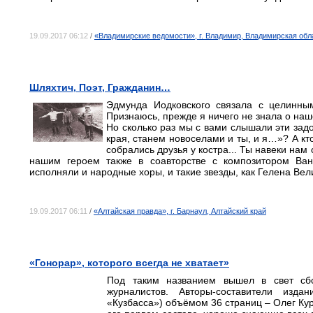
19.09.2017 06:12
/
«Владимирские ведомости», г. Владимир, Владимирская обл
Шляхтич, Поэт, Гражданин…
Эдмунда Иодковского связала с целинны
Признаюсь, прежде я ничего не знала о наш
Но сколько раз мы с вами слышали эти задо
края, станем новоселами и ты, и я…»? А кто
собрались друзья у костра... Ты навеки на
нашим героем также в соавторстве с композитором Ван
исполняли и народные хоры, и такие звезды, как Гелена Ве
19.09.2017 06:11
/
«Алтайская правда», г. Барнаул, Алтайский край
«Гонорар», которого всегда не хватает»
Под таким названием вышел в свет сб
журналистов. Авторы-составители изд
«Кузбасса») объёмом 36 страниц – Олег Ку