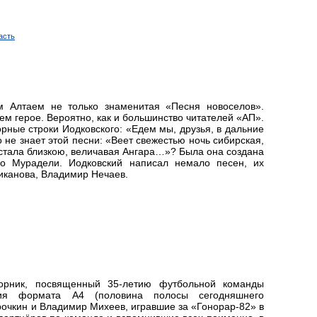
асть
м Алтаем не только знаменитая «Песня новоселов».
ем герое. Вероятно, как и большинство читателей «АП».
рные строки Иодковского: «Едем мы, друзья, в дальние
 не знает этой песни: «Веет свежестью ночь сибирская,
м стала близкою, величавая Ангара…»? Была она создана
о Мурадели. Иодковский написал немало песен, их
ликанова, Владимир Нечаев.
орник, посвященный 35-летию футбольной команды
ания формата А4 (половина полосы сегодняшнего
рочкин и Владимир Михеев, игравшие за «Гонорар-82» в