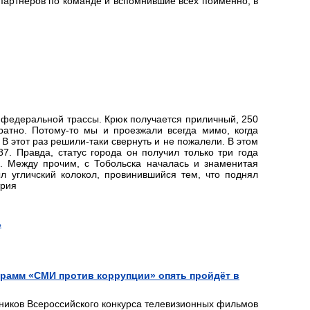
партнёров по команде и вспомнившие всех поименно, в
с федеральной трассы. Крюк получается приличный, 250
ратно. Потому-то мы и проезжали всегда мимо, когда
В этот раз решили-таки свернуть и не пожалели. В этом
7. Правда, статус города он получил только три года
и. Между прочим, с Тобольска началась и знаменитая
л угличский колокол, провинившийся тем, что поднял
трия
ь
рамм «СМИ против коррупции» опять пройдёт в
тников Всероссийского конкурса телевизионных фильмов