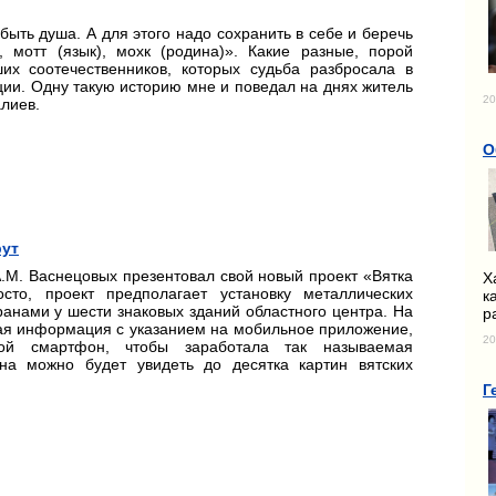
быть душа. А для этого надо сохранить в себе и беречь
 мотт (язык), мохк (родина)». Какие разные, порой
их соотечественников, которых судьба разбросала в
ции. Одну такую историю мне и поведал на днях житель
20
лиев.
О
рут
А.М. Васнецовых презентовал свой новый проект «Вятка
Х
сто, проект предполагает установку металлических
к
кранами у шести знаковых зданий областного центра. На
р
кая информация с указанием на мобильное приложение,
20
вой смартфон, чтобы заработала так называемая
на можно будет увидеть до десятка картин вятских
Г