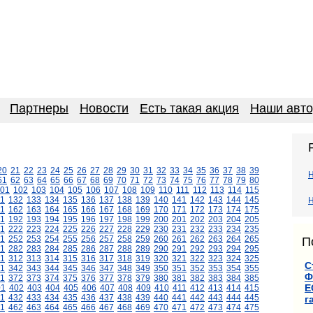
Партнеры
Новости
Есть такая акция
Наши авт
20
21
22
23
24
25
26
27
28
29
30
31
32
33
34
35
36
37
38
39
61
62
63
64
65
66
67
68
69
70
71
72
73
74
75
76
77
78
79
80
01
102
103
104
105
106
107
108
109
110
111
112
113
114
115
1
132
133
134
135
136
137
138
139
140
141
142
143
144
145
Н
1
162
163
164
165
166
167
168
169
170
171
172
173
174
175
1
192
193
194
195
196
197
198
199
200
201
202
203
204
205
1
222
223
224
225
226
227
228
229
230
231
232
233
234
235
1
252
253
254
255
256
257
258
259
260
261
262
263
264
265
П
1
282
283
284
285
286
287
288
289
290
291
292
293
294
295
11
312
313
314
315
316
317
318
319
320
321
322
323
324
325
С
1
342
343
344
345
346
347
348
349
350
351
352
353
354
355
Ф
1
372
373
374
375
376
377
378
379
380
381
382
383
384
385
Е
01
402
403
404
405
406
407
408
409
410
411
412
413
414
415
1
432
433
434
435
436
437
438
439
440
441
442
443
444
445
г
1
462
463
464
465
466
467
468
469
470
471
472
473
474
475