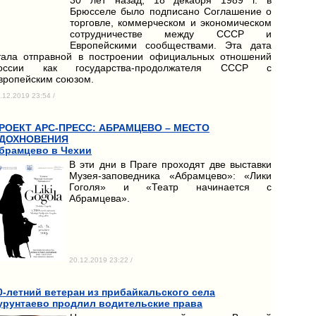
Брюсселе было подписано Соглашение о
торговле, коммерческом и экономическом
сотрудничестве между СССР и
Европейскими сообществами. Эта дата
тала отправной в построении официальных отношений
оссии как государства-продолжателя СССР с
вропейским союзом.
.12.2019 23:54 /
РОЕКТ АРС-ПРЕСС: АБРАМЦЕВО – МЕСТО
ДОХНОВЕНИЯ
брамцево в Чехии
В эти дни в Праге проходят две выставки
Музея-заповедника «Абрамцево»: «Лики
Гоголя» и «Театр начинается с
Абрамцева».
20.12.2019 23:22 /
0-летний ветеран из прибайкальского села
урунтаево продлил водительские права