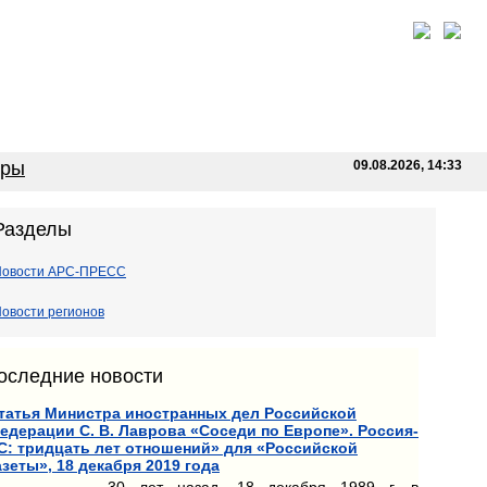
оры
09.08.2026, 14:33
Разделы
Новости АРС-ПРЕСС
овости регионов
оследние новости
татья Министра иностранных дел Российской
едерации С. В. Лаврова «Соседи по Европе». Россия-
С: тридцать лет отношений» для «Российской
азеты», 18 декабря 2019 года
30 лет назад, 18 декабря 1989 г. в