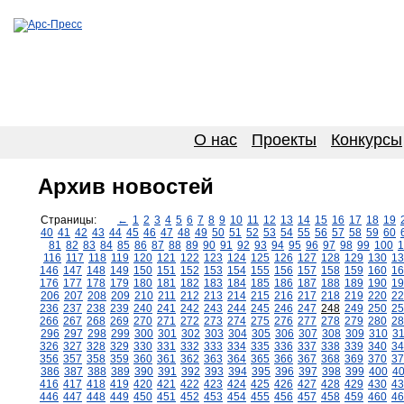
О нас
Проекты
Конкурсы
Архив новостей
Страницы:
←
1
2
3
4
5
6
7
8
9
10
11
12
13
14
15
16
17
18
19
40
41
42
43
44
45
46
47
48
49
50
51
52
53
54
55
56
57
58
59
60
81
82
83
84
85
86
87
88
89
90
91
92
93
94
95
96
97
98
99
100
1
116
117
118
119
120
121
122
123
124
125
126
127
128
129
130
13
146
147
148
149
150
151
152
153
154
155
156
157
158
159
160
16
176
177
178
179
180
181
182
183
184
185
186
187
188
189
190
19
206
207
208
209
210
211
212
213
214
215
216
217
218
219
220
22
236
237
238
239
240
241
242
243
244
245
246
247
248
249
250
25
266
267
268
269
270
271
272
273
274
275
276
277
278
279
280
28
296
297
298
299
300
301
302
303
304
305
306
307
308
309
310
3
326
327
328
329
330
331
332
333
334
335
336
337
338
339
340
34
356
357
358
359
360
361
362
363
364
365
366
367
368
369
370
37
386
387
388
389
390
391
392
393
394
395
396
397
398
399
400
4
416
417
418
419
420
421
422
423
424
425
426
427
428
429
430
43
446
447
448
449
450
451
452
453
454
455
456
457
458
459
460
46