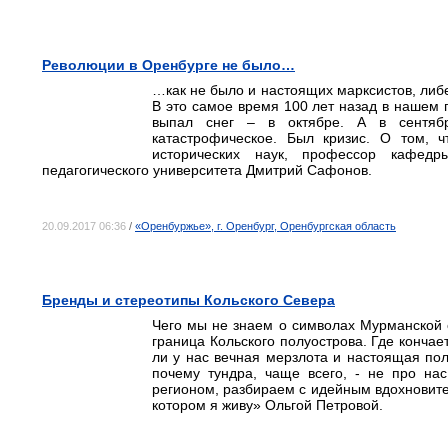
Революции в Оренбурге не было…
…как не было и настоящих марксистов, либ
В это самое время 100 лет назад в нашем го
выпал снег – в октябре. А в сентябр
катастрофическое. Был кризис. О том, ч
исторических наук, профессор кафедры
педагогического университета Дмитрий Сафонов.
20.09.2017 06:36
/
«Оренбуржье», г. Оренбург, Оренбургская область
Бренды и стереотипы Кольского Севера
Чего мы не знаем о символах Мурманской о
граница Кольского полуострова. Где кончае
ли у нас вечная мерзлота и настоящая по
почему тундра, чаще всего, - не про на
регионом, разбираем с идейным вдохновите
котором я живу» Ольгой Петровой.