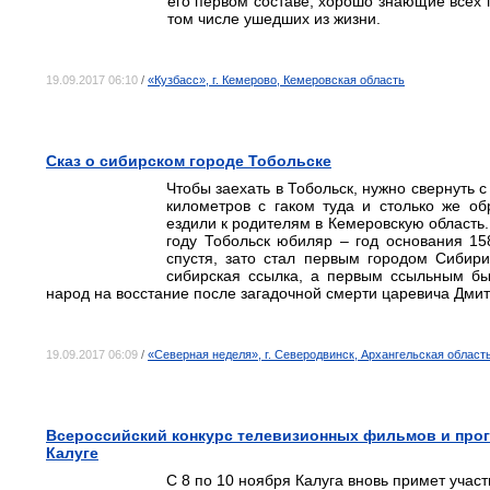
его первом составе, хорошо знающие всех 
том числе ушедших из жизни.
19.09.2017 06:10
/
«Кузбасс», г. Кемерово, Кемеровская область
Сказ о сибирском городе Тобольске
Чтобы заехать в Тобольск, нужно свернуть 
километров с гаком туда и столько же об
ездили к родителям в Кемеровскую область. 
году Тобольск юбиляр – год основания 158
спустя, зато стал первым городом Сибир
сибирская ссылка, а первым ссыльным бы
народ на восстание после загадочной смерти царевича Дми
19.09.2017 06:09
/
«Северная неделя», г. Северодвинск, Архангельская област
Всероссийский конкурс телевизионных фильмов и прог
Калуге
С 8 по 10 ноября Калуга вновь примет учас