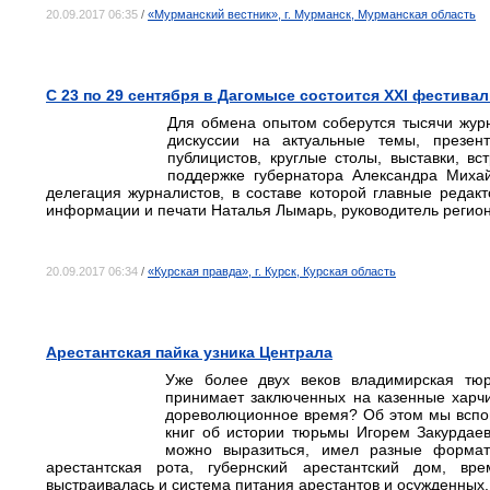
20.09.2017 06:35
/
«Мурманский вестник», г. Мурманск, Мурманская область
С 23 по 29 сентября в Дагомысе состоится XXI фестива
Для обмена опытом соберутся тысячи журн
дискуссии на актуальные темы, презен
публицистов, круглые столы, выставки, в
поддержке губернатора Александра Миха
делегация журналистов, в составе которой главные редак
информации и печати Наталья Лымарь, руководитель регион
20.09.2017 06:34
/
«Курская правда», г. Курск, Курская область
Арестантская пайка узника Централа
Уже более двух веков владимирская тюр
принимает заключенных на казенные харчи
дореволюционное время? Об этом мы вспом
книг об истории тюрьмы Игорем Закурдаев
можно выразиться, имел разные формат
арестантская рота, губернский арестантский дом, вре
выстраивалась и система питания арестантов и осужденных.