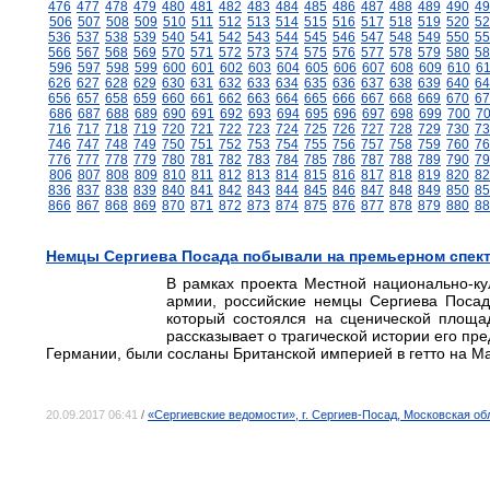
476
477
478
479
480
481
482
483
484
485
486
487
488
489
490
49
506
507
508
509
510
511
512
513
514
515
516
517
518
519
520
52
536
537
538
539
540
541
542
543
544
545
546
547
548
549
550
55
566
567
568
569
570
571
572
573
574
575
576
577
578
579
580
58
596
597
598
599
600
601
602
603
604
605
606
607
608
609
610
6
626
627
628
629
630
631
632
633
634
635
636
637
638
639
640
64
656
657
658
659
660
661
662
663
664
665
666
667
668
669
670
67
686
687
688
689
690
691
692
693
694
695
696
697
698
699
700
7
716
717
718
719
720
721
722
723
724
725
726
727
728
729
730
73
746
747
748
749
750
751
752
753
754
755
756
757
758
759
760
76
776
777
778
779
780
781
782
783
784
785
786
787
788
789
790
79
806
807
808
809
810
811
812
813
814
815
816
817
818
819
820
82
836
837
838
839
840
841
842
843
844
845
846
847
848
849
850
85
866
867
868
869
870
871
872
873
874
875
876
877
878
879
880
88
Немцы Сергиева Посада побывали на премьерном спект
В рамках проекта Местной национально-ку
армии, российские немцы Сергиева Посад
который состоялся на сценической площа
рассказывает о трагической истории его пре
Германии, были сосланы Британской империей в гетто на Ма
20.09.2017 06:41
/
«Сергиевские ведомости», г. Сергиев-Посад, Московская об