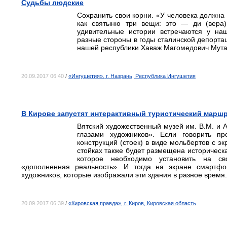
Судьбы людские
Сохранить свои корни. «У человека должна 
как святыню три вещи: это — ди (вера),
удивительные истории встречаются у наш
разные стороны в годы сталинской депорта
нашей республики Хаваж Магомедович Мута
20.09.2017 06:40
/
«Ингушетия», г. Назрань, Республика Ингушетия
В Кирове запустят интерактивный туристический марш
Вятский художественный музей им. В.М. и 
глазами художников». Если говорить про
конструкций (стоек) в виде мольбертов с э
стойках также будет размещена историчес
которое необходимо установить на с
«дополненная реальность». И тогда на экране смартфо
художников, которые изображали эти здания в разное время.
20.09.2017 06:39
/
«Кировская правда», г. Киров, Кировская область