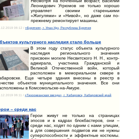
Несмотря на почтенный возраст, Василий
Леонидович Угрюмов не только хорошо
управляет своими старенькими
«Жигулями» и «Нивой», но даже сам по-
прежнему ремонтирует машины.
.12.2019 06:12 /
«Бурятия», г. Улан-Удэ, Республика Бурятия
бъектов культурного наследия стало больше
В этом году статус объекта культурного
наследия регионального значения
присвоен могиле Несвитского Н. Н., контр-
адмирала, участника Гражданской и
Великой Отечественной войн, который
расположен в мемориальном сквере в
абаровске. Еще четыре здания внесены в реестр в
ачестве объектов муниципального значения. Все они
асположены в Комсомольске-на-Амуре.
.12.2019 06:11 /
«Тихоокеанская звезда», г. Хабаровск, Хабаровский край
ерои – среди нас
Герои живут не только на страницах
эпосов и в кадрах блокбастеров, они –
среди нас, ходят по одним с нами улицам,
а для совершения подвигов им не нужны
суперспособности и эффектные костюмы.