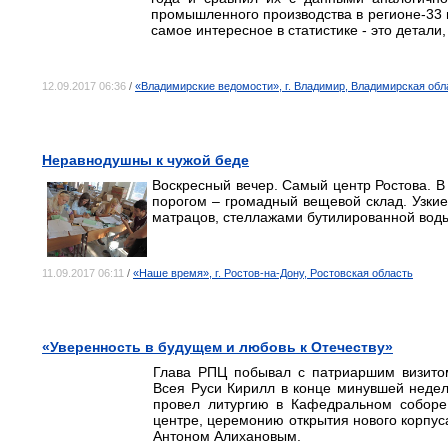
промышленного производства в регионе-33 в
самое интересное в статистике ‑ это детали
12.09.2017 06:36
/
«Владимирские ведомости», г. Владимир, Владимирская обл
Неравнодушны к чужой беде
Воскресный вечер. Самый центр Ростова. В 
порогом – громадный вещевой склад. Узкие
матрацов, стеллажами бутилированной воды
11.09.2017 06:11
/
«Наше время», г. Ростов-на-Дону, Ростовская область
«Уверенность в будущем и любовь к Отечеству»
Глава РПЦ побывал с патриаршим визитом
Всея Руси Кирилл в конце минувшей недел
провел литургию в Кафедральном соборе
центре, церемонию открытия нового корпуса
Антоном Алихановым.