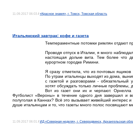
11.09.2017 06:03
/
«Красное знамя», г. Томск, Томская область
Итальянский завтрак: кофе и газета
Темпераментные потомки римлян отдают п
Проводя отпуск в Италии, я много наблюдал
настоящая дольче вита. Тем более что 
курортном городке Римини.
Я сразу отметила, что из почтовых ящиков 
По утрам итальянцы выходят из дома, выни
с газетой и разговорами - обязательный
хотят обсуждать только личные проблемы,
Вот из газет они их и черпают. Орнелла
Футболист «Вероны» в течение одного дня завершил и во
полуголая в Каннах? Всё это вызывает живейший интерес и
душе итальянцам и то, что газеты много полос посвящают м
11.09.2017 06:01
/
ИД «Северная неделя», г. Северодвинск, Архангельская обл