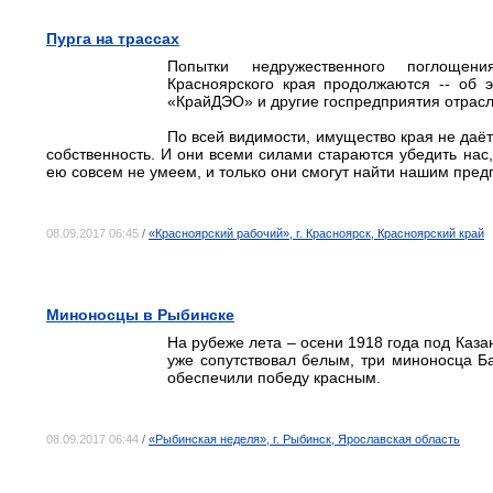
Пурга на трассах
Попытки недружественного поглощен
Красноярского края продолжаются -- об 
«КрайДЭО» и другие госпредприятия отрасл
По всей видимости, имущество края не даё
собственность. И они всеми силами стараются убедить нас,
ею совсем не умеем, и только они смогут найти нашим пре
08.09.2017 06:45
/
«Красноярский рабочий», г. Красноярск, Красноярский край
Миноносцы в Рыбинске
На рубеже лета – осени 1918 года под Каза
уже сопутствовал белым, три миноносца Б
обеспечили победу красным.
08.09.2017 06:44
/
«Рыбинская неделя», г. Рыбинск, Ярославская область