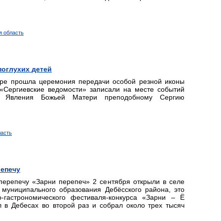
я область
поглухих детей
вре прошла церемония передачи особой резной иконы
 «Сергиевские ведомости» записали на месте событий
а Явления Божьей Матери преподобному Сергию
ласть
репечу
перепечу «Зарни перепеч» 2 сентября открыли в селе
муниципального образования Дебёсского района, это
-гастрономического фестиваля-конкурса «Зарни – Ё
 в Дебесах во второй раз и собрал около трех тысяч