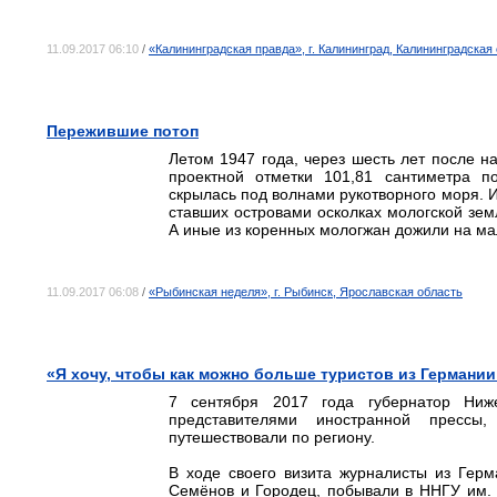
11.09.2017 06:10
/
«Калининградская правда», г. Калининград, Калининградская
Пережившие потоп
Летом 1947 года, через шесть лет после 
проектной отметки 101,81 сантиметра п
скрылась под волнами рукотворного моря. И
ставших островами осколках мологской зе
А иные из коренных мологжан дожили на ма
11.09.2017 06:08
/
«Рыбинская неделя», г. Рыбинск, Ярославская область
«Я хочу, чтобы как можно больше туристов из Германии
7 сентября 2017 года губернатор Ниж
представителями иностранной прессы
путешествовали по региону.
В ходе своего визита журналисты из Герм
Семёнов и Городец, побывали в ННГУ им. 