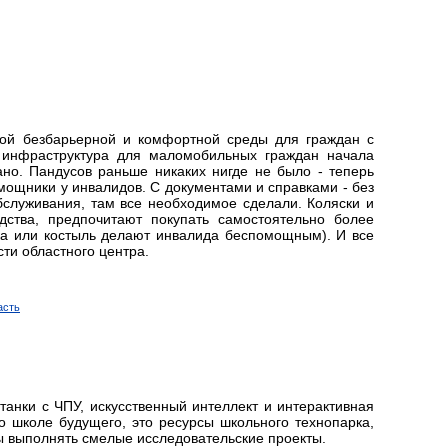
ной безбарьерной и комфортной среды для граждан с
 инфраструктура для маломобильных граждан начала
ано. Пандусов раньше никаких нигде не было - теперь
мощники у инвалидов. С документами и справками ‑ без
бслуживания, там все необходимое сделали. Коляски и
дства, предпочитают покупать самостоятельно более
а или костыль делают инвалида беспомощным). И все
ти областного центра.
асть
анки с ЧПУ, искусственный интеллект и интерактивная
о школе будущего, это ресурсы школьного технопарка,
ы выполнять смелые исследовательские проекты.