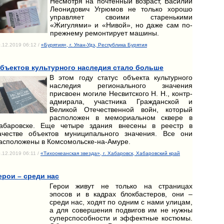
Несмотря на почтенный возраст, Василий
Леонидович Угрюмов не только хорошо
управляет своими старенькими
«Жигулями» и «Нивой», но даже сам по-
прежнему ремонтирует машины.
.12.2019 06:12 /
«Бурятия», г. Улан-Удэ, Республика Бурятия
бъектов культурного наследия стало больше
В этом году статус объекта культурного
наследия регионального значения
присвоен могиле Несвитского Н. Н., контр-
адмирала, участника Гражданской и
Великой Отечественной войн, который
расположен в мемориальном сквере в
абаровске. Еще четыре здания внесены в реестр в
ачестве объектов муниципального значения. Все они
асположены в Комсомольске-на-Амуре.
.12.2019 06:11 /
«Тихоокеанская звезда», г. Хабаровск, Хабаровский край
ерои – среди нас
Герои живут не только на страницах
эпосов и в кадрах блокбастеров, они –
среди нас, ходят по одним с нами улицам,
а для совершения подвигов им не нужны
суперспособности и эффектные костюмы.