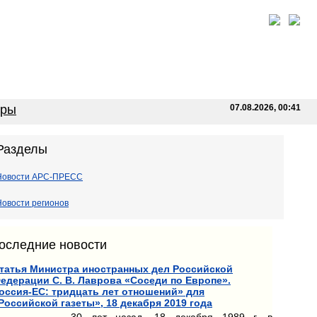
оры
07.08.2026, 00:41
Разделы
Новости АРС-ПРЕСС
Новости регионов
оследние новости
татья Министра иностранных дел Российской
едерации С. В. Лаврова «Соседи по Европе».
оссия-ЕС: тридцать лет отношений» для
Российской газеты», 18 декабря 2019 года
30 лет назад, 18 декабря 1989 г. в