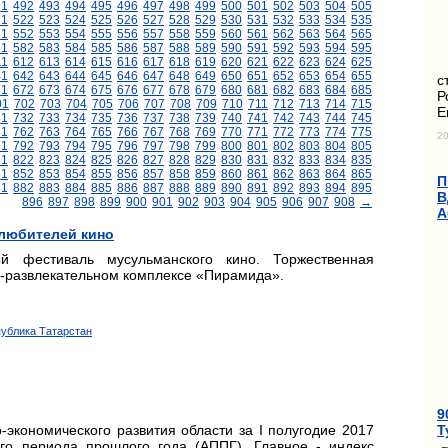
91
492
493
494
495
496
497
498
499
500
501
502
503
504
505
21
522
523
524
525
526
527
528
529
530
531
532
533
534
535
51
552
553
554
555
556
557
558
559
560
561
562
563
564
565
81
582
583
584
585
586
587
588
589
590
591
592
593
594
595
11
612
613
614
615
616
617
618
619
620
621
622
623
624
625
41
642
643
644
645
646
647
648
649
650
651
652
653
654
655
с
71
672
673
674
675
676
677
678
679
680
681
682
683
684
685
Р
01
702
703
704
705
706
707
708
709
710
711
712
713
714
715
Е
31
732
733
734
735
736
737
738
739
740
741
742
743
744
745
61
762
763
764
765
766
767
768
769
770
771
772
773
774
775
20
91
792
793
794
795
796
797
798
799
800
801
802
803
804
805
21
822
823
824
825
826
827
828
829
830
831
832
833
834
835
51
852
853
854
855
856
857
858
859
860
861
862
863
864
865
П
81
882
883
884
885
886
887
888
889
890
891
892
893
894
895
В
896
897
898
899
900
901
902
903
904
905
906
907
908
→
А
 любителей кино
ый фестиваль мусульманского кино. Торжественная
о-развлекательном комплексе «Пирамида».
публика Татарстан
9
Т
-экономического развития области за I полугодие 2017
го периода прошлого года (АППГ). Главное ‑ индекс