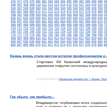
476
477
478
479
480
481
482
483
484
485
486
487
488
489
490
4
506
507
508
509
510
511
512
513
514
515
516
517
518
519
520
5
536
537
538
539
540
541
542
543
544
545
546
547
548
549
550
5
566
567
568
569
570
571
572
573
574
575
576
577
578
579
580
5
596
597
598
599
600
601
602
603
604
605
606
607
608
609
610
6
626
627
628
629
630
631
632
633
634
635
636
637
638
639
640
6
656
657
658
659
660
661
662
663
664
665
666
667
668
669
670
6
686
687
688
689
690
691
692
693
694
695
696
697
698
699
700
7
716
717
718
719
720
721
722
723
724
725
726
727
728
729
730
7
746
747
748
749
750
751
752
753
754
755
756
757
758
759
760
7
776
777
778
779
780
781
782
783
784
785
786
787
788
789
790
7
806
807
808
809
810
811
812
813
814
815
816
817
818
819
820
8
836
837
838
839
840
841
842
843
844
845
846
847
848
849
850
8
866
867
868
869
870
871
872
873
874
875
876
877
878
879
880
8
Казань вновь стала местом встречи профессионалов и
Стартовал XIII Казанский международн
церемония открытия состоялась в культурн
12.09.2017 06:37
/
«Казанские ведомости», г. Казань, Рес
Где убыло, где прибыло...
Владимирстат опубликовал итоги социально
года и сравнил их с данными аналогично