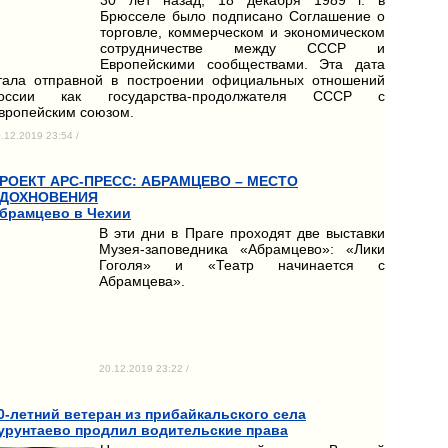
Брюсселе было подписано Соглашение о
торговле, коммерческом и экономическом
сотрудничестве между СССР и
Европейскими сообществами. Эта дата
тала отправной в построении официальных отношений
оссии как государства-продолжателя СССР с
вропейским союзом.
.12.2019 23:54 /
РОЕКТ АРС-ПРЕСС: АБРАМЦЕВО – МЕСТО
ДОХНОВЕНИЯ
брамцево в Чехии
В эти дни в Праге проходят две выставки
Музея-заповедника «Абрамцево»: «Лики
Гоголя» и «Театр начинается с
Абрамцева».
20.12.2019 23:22 /
0-летний ветеран из прибайкальского села
урунтаево продлил водительские права