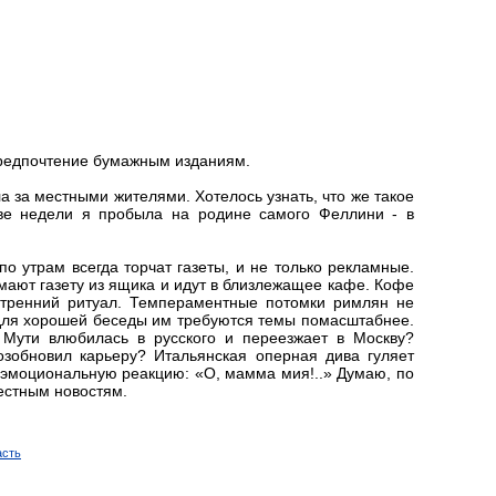
редпочтение бумажным изданиям.
а за местными жителями. Хотелось узнать, что же такое
две недели я пробыла на родине самого Феллини - в
по утрам всегда торчат газеты, и не только рекламные.
мают газету из ящика и идут в близлежащее кафе. Кофе
 утренний ритуал. Темпераментные потомки римлян не
 для хорошей беседы им требуются темы помасштабнее.
 Мути влюбилась в русского и переезжает в Москву?
зобновил карьеру? Итальянская оперная дива гуляет
 эмоциональную реакцию: «О, мамма мия!..» Думаю, по
естным новостям.
асть