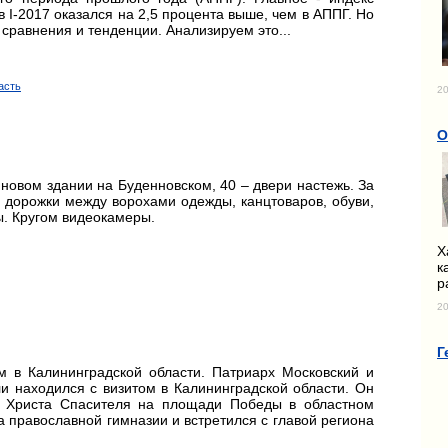
 I-2017 оказался на 2,5 процента выше, чем в АППГ. Но
, сравнения и тенденции. Анализируем это...
асть
20
О
новом здании на Буденновском, 40 – двери настежь. За
 дорожки между ворохами одежды, канцтоваров, обуви,
. Кругом видеокамеры.
Х
к
р
20
Г
 в Калининградской области. Патриарх Московский и
и находился с визитом в Калининградской области. Он
 Христа Спасителя на площади Победы в областном
 православной гимназии и встретился с главой региона