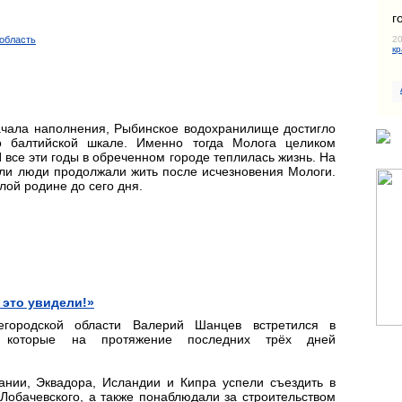
г
20
 область
кр
начала наполнения, Рыбинское водохранилище достигло
о балтийской шкале. Именно тогда Молога целиком
 все эти годы в обреченном городе теплилась жизнь. На
мли люди продолжали жить после исчезновения Мологи.
лой родине до сего дня.
 это увидели!»
егородской области Валерий Шанцев встретился в
, которые на протяжение последних трёх дней
ании, Эквадора, Исландии и Кипра успели съездить в
Лобачевского, а также понаблюдали за строительством