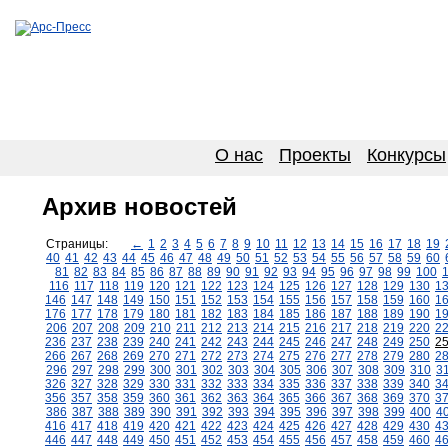
О нас
Проекты
Конкурсы
Архив новостей
Страницы:
←
1
2
3
4
5
6
7
8
9
10
11
12
13
14
15
16
17
18
19
40
41
42
43
44
45
46
47
48
49
50
51
52
53
54
55
56
57
58
59
60
81
82
83
84
85
86
87
88
89
90
91
92
93
94
95
96
97
98
99
100
116
117
118
119
120
121
122
123
124
125
126
127
128
129
130
1
146
147
148
149
150
151
152
153
154
155
156
157
158
159
160
1
176
177
178
179
180
181
182
183
184
185
186
187
188
189
190
1
206
207
208
209
210
211
212
213
214
215
216
217
218
219
220
2
236
237
238
239
240
241
242
243
244
245
246
247
248
249
250
2
266
267
268
269
270
271
272
273
274
275
276
277
278
279
280
2
296
297
298
299
300
301
302
303
304
305
306
307
308
309
310
3
326
327
328
329
330
331
332
333
334
335
336
337
338
339
340
3
356
357
358
359
360
361
362
363
364
365
366
367
368
369
370
3
386
387
388
389
390
391
392
393
394
395
396
397
398
399
400
4
416
417
418
419
420
421
422
423
424
425
426
427
428
429
430
4
446
447
448
449
450
451
452
453
454
455
456
457
458
459
460
4