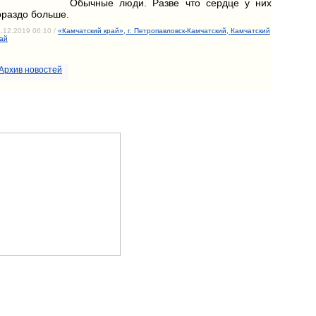
Обычные люди. Разве что сердце у них
ораздо больше.
.12.2019 06:10 /
«Камчатский край», г. Петропавловск-Камчатский, Камчатский
ай
Архив новостей