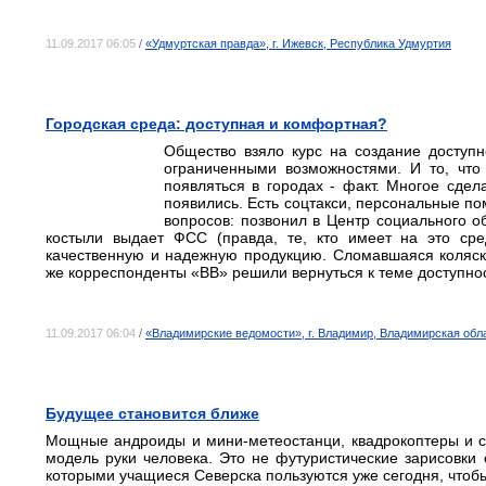
11.09.2017 06:05
/
«Удмуртская правда», г. Ижевск, Республика Удмуртия
Городская среда: доступная и комфортная?
Общество взяло курс на создание доступ
ограниченными возможностями. И то, что
появляться в городах ‑ факт. Многое сдел
появились. Есть соцтакси, персональные по
вопросов: позвонил в Центр социального о
костыли выдает ФСС (правда, те, кто имеет на это сре
качественную и надежную продукцию. Сломавшаяся коляск
же корреспонденты «ВВ» решили вернуться к теме доступнос
11.09.2017 06:04
/
«Владимирские ведомости», г. Владимир, Владимирская обл
Будущее становится ближе
Мощные андроиды и мини-метеостанци, квадрокоптеры и ст
модель руки человека. Это не футуристические зарисовки 
которыми учащиеся Северска пользуются уже сегодня, чтоб