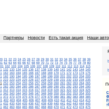
Партнеры
Новости
Есть такая акция
Наши авт
20
21
22
23
24
25
26
27
28
29
30
31
32
33
34
35
36
37
38
39
61
62
63
64
65
66
67
68
69
70
71
72
73
74
75
76
77
78
79
80
101
102
103
104
105
106
107
108
109
110
111
112
113
114
115
31
132
133
134
135
136
137
138
139
140
141
142
143
144
145
61
162
163
164
165
166
167
168
169
170
171
172
173
174
175
91
192
193
194
195
196
197
198
199
200
201
202
203
204
205
21
222
223
224
225
226
227
228
229
230
231
232
233
234
235
51
252
253
254
255
256
257
258
259
260
261
262
263
264
265
П
81
282
283
284
285
286
287
288
289
290
291
292
293
294
295
11
312
313
314
315
316
317
318
319
320
321
322
323
324
325
С
41
342
343
344
345
346
347
348
349
350
351
352
353
354
355
Ф
71
372
373
374
375
376
377
378
379
380
381
382
383
384
385
Р
01
402
403
404
405
406
407
408
409
410
411
412
413
414
415
31
432
433
434
435
436
437
438
439
440
441
442
443
444
445
«
61
462
463
464
465
466
467
468
469
470
471
472
473
474
475