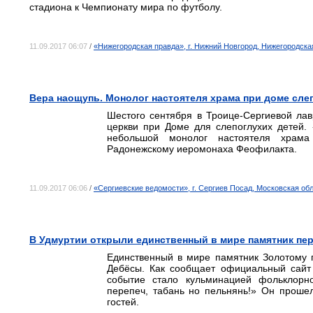
стадиона к Чемпионату мира по футболу.
11.09.2017 06:07
/
«Нижегородская правда», г. Нижний Новгород, Нижегородска
Вера наощупь. Монолог настоятеля храма при доме сле
Шестого сентября в Троице-Сергиевой ла
церкви при Доме для слепоглухих детей.
небольшой монолог настоятеля храм
Радонежскому иеромонаха Феофилакта.
11.09.2017 06:06
/
«Сергиевские ведомости», г. Сергиев Посад, Московская об
В Удмуртии открыли единственный в мире памятник пе
Единственный в мире памятник Золотому 
Дебёсы. Как сообщает официальный сайт 
событие стало кульминацией фольклорно
перепеч, табань но пельнянь!» Он прошел
гостей.