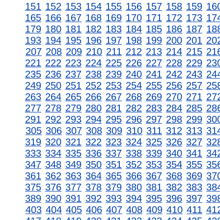
151
152
153
154
155
156
157
158
159
16
165
166
167
168
169
170
171
172
173
17
179
180
181
182
183
184
185
186
187
18
193
194
195
196
197
198
199
200
201
20
207
208
209
210
211
212
213
214
215
21
221
222
223
224
225
226
227
228
229
23
235
236
237
238
239
240
241
242
243
24
249
250
251
252
253
254
255
256
257
25
263
264
265
266
267
268
269
270
271
27
277
278
279
280
281
282
283
284
285
28
291
292
293
294
295
296
297
298
299
30
305
306
307
308
309
310
311
312
313
31
319
320
321
322
323
324
325
326
327
32
333
334
335
336
337
338
339
340
341
34
347
348
349
350
351
352
353
354
355
35
361
362
363
364
365
366
367
368
369
37
375
376
377
378
379
380
381
382
383
38
389
390
391
392
393
394
395
396
397
39
403
404
405
406
407
408
409
410
411
41