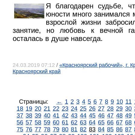
Я благодарен судьбе, ч
юности много занимался м
взрослой жизни заброси
занятие, но любовь к вечной га
осталась в душе навсегда.
24.03.2019 07:12
/
«Красноярский рабочий», г. К
Красноярский край
Страницы:
←
1
2
3
4
5
6
7
8
9
10
11
18
19
20
21
22
23
24
25
26
27
28
29
30
37
38
39
40
41
42
43
44
45
46
47
48
49
56
57
58
59
60
61
62
63
64
65
66
67
68
75
76
77
78
79
80
81
82
83
84
85
86
87