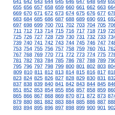
641
642
643
644
645
646
647
648
649
65
655
656
657
658
659
660
661
662
663
66
669
670
671
672
673
674
675
676
677
67
683
684
685
686
687
688
689
690
691
69
697
698
699
700
701
702
703
704
705
70
711
712
713
714
715
716
717
718
719
72
725
726
727
728
729
730
731
732
733
73
739
740
741
742
743
744
745
746
747
74
753
754
755
756
757
758
759
760
761
76
767
768
769
770
771
772
773
774
775
77
781
782
783
784
785
786
787
788
789
79
795
796
797
798
799
800
801
802
803
80
809
810
811
812
813
814
815
816
817
81
823
824
825
826
827
828
829
830
831
83
837
838
839
840
841
842
843
844
845
84
851
852
853
854
855
856
857
858
859
86
865
866
867
868
869
870
871
872
873
87
879
880
881
882
883
884
885
886
887
88
893
894
895
896
897
898
899
900
901
90