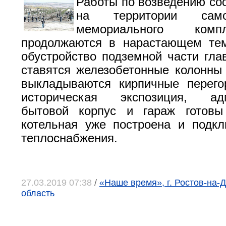
Работы по возведению со
на территории само
мемориального ком
продолжаются в нарастающем тем
обустройство подземной части глав
ставятся железобетонные колонны 
выкладываются кирпичные перего
историческая экспозиция, адм
бытовой корпус и гараж готов
котельная уже построена и подк
теплоснабжения.
27.03.2019 07:38
/
«Наше время», г. Ростов-на-Д
область