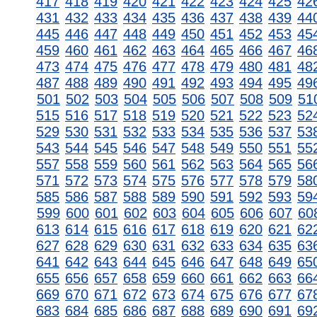
417
418
419
420
421
422
423
424
425
42
431
432
433
434
435
436
437
438
439
44
445
446
447
448
449
450
451
452
453
45
459
460
461
462
463
464
465
466
467
46
473
474
475
476
477
478
479
480
481
48
487
488
489
490
491
492
493
494
495
49
501
502
503
504
505
506
507
508
509
51
515
516
517
518
519
520
521
522
523
52
529
530
531
532
533
534
535
536
537
53
543
544
545
546
547
548
549
550
551
55
557
558
559
560
561
562
563
564
565
56
571
572
573
574
575
576
577
578
579
58
585
586
587
588
589
590
591
592
593
59
599
600
601
602
603
604
605
606
607
60
613
614
615
616
617
618
619
620
621
62
627
628
629
630
631
632
633
634
635
63
641
642
643
644
645
646
647
648
649
65
655
656
657
658
659
660
661
662
663
66
669
670
671
672
673
674
675
676
677
67
683
684
685
686
687
688
689
690
691
69