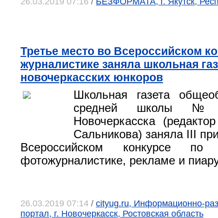
26.03.2019 07:16
/
БЕЗФОРМАТА, г. Якутск, Рес
Третье место во Всероссийском ко
журналистике заняла школьная газ
новочеркасских юнкоров
Школьная газета общеоб
средней школы №
Новочеркасска (редакто
Сальникова) заняла III пр
Всероссийском конкурсе по ж
фотожурналистике, рекламе и пиару
26.03.2019 07:14
/
cityug.ru, Информационно-ра
портал, г. Новочеркасск, Ростовская область