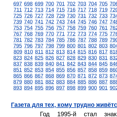
697
698
699
700
701
702
703
704
705
70
711
712
713
714
715
716
717
718
719
72
725
726
727
728
729
730
731
732
733
73
739
740
741
742
743
744
745
746
747
74
753
754
755
756
757
758
759
760
761
76
767
768
769
770
771
772
773
774
775
77
781
782
783
784
785
786
787
788
789
79
795
796
797
798
799
800
801
802
803
80
809
810
811
812
813
814
815
816
817
81
823
824
825
826
827
828
829
830
831
83
837
838
839
840
841
842
843
844
845
84
851
852
853
854
855
856
857
858
859
86
865
866
867
868
869
870
871
872
873
87
879
880
881
882
883
884
885
886
887
88
893
894
895
896
897
898
899
900
901
90
Газета для тех, кому трудно живёт
Год 1995-й стал зн