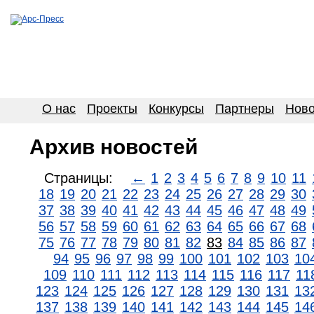
О нас
Проекты
Конкурсы
Партнеры
Ново
Архив новостей
Страницы:
←
1
2
3
4
5
6
7
8
9
10
11
18
19
20
21
22
23
24
25
26
27
28
29
30
37
38
39
40
41
42
43
44
45
46
47
48
49
56
57
58
59
60
61
62
63
64
65
66
67
68
75
76
77
78
79
80
81
82
83
84
85
86
87
94
95
96
97
98
99
100
101
102
103
10
109
110
111
112
113
114
115
116
117
11
123
124
125
126
127
128
129
130
131
13
137
138
139
140
141
142
143
144
145
14