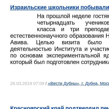
Израильские школьники побывал
На прошлой неделе гост
четырнадцать ученико
класса и три препода
естественнонаучного образования 
Авива. Целью визита было з
деятельностью Института и участи
по основам экспериментальной я
который был подготовлен сотрудн
26.03.2019 07:09
/
«Вести Дубны», г. Дубна, Мос
Красноярский край подтвердил пе