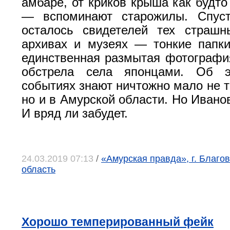
амбаре, от криков крыша как будто
— вспоминают старожилы. Спус
осталось свидетелей тех страшн
архивах и музеях — тонкие папк
единственная размытая фотографи
обстрела села японцами. Об э
событиях знают ничтожно мало не т
но и в Амурской области. Но Ивано
И вряд ли забудет.
24.03.2019 07:13
/
«Амурская правда», г. Благо
область
Хорошо темперированный фейк