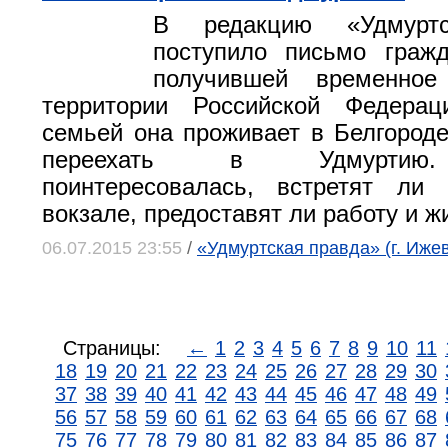
В редакцию «Удмурт
поступило письмо гражд
получившей временно
территории Российской Федера
семьей она проживает в Белгороде
переехать в Удмуртию
поинтересовалась, встретят л
вокзале, предоставят ли работу и ж
06.07.2015 23:55
/
«Удмуртская правда» (г. Ижев
Страницы:
←
1
2
3
4
5
6
7
8
9
10
11
18
19
20
21
22
23
24
25
26
27
28
29
30
37
38
39
40
41
42
43
44
45
46
47
48
49
56
57
58
59
60
61
62
63
64
65
66
67
68
75
76
77
78
79
80
81
82
83
84
85
86
87