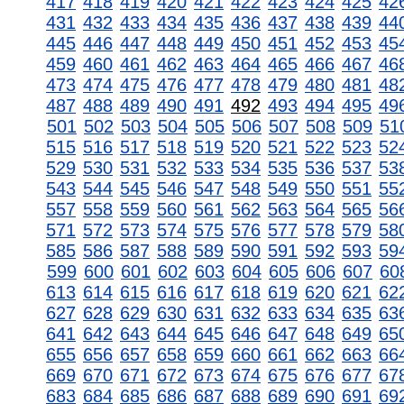
417
418
419
420
421
422
423
424
425
42
431
432
433
434
435
436
437
438
439
44
445
446
447
448
449
450
451
452
453
45
459
460
461
462
463
464
465
466
467
46
473
474
475
476
477
478
479
480
481
48
487
488
489
490
491
492
493
494
495
49
501
502
503
504
505
506
507
508
509
51
515
516
517
518
519
520
521
522
523
52
529
530
531
532
533
534
535
536
537
53
543
544
545
546
547
548
549
550
551
55
557
558
559
560
561
562
563
564
565
56
571
572
573
574
575
576
577
578
579
58
585
586
587
588
589
590
591
592
593
59
599
600
601
602
603
604
605
606
607
60
613
614
615
616
617
618
619
620
621
62
627
628
629
630
631
632
633
634
635
63
641
642
643
644
645
646
647
648
649
65
655
656
657
658
659
660
661
662
663
66
669
670
671
672
673
674
675
676
677
67
683
684
685
686
687
688
689
690
691
69