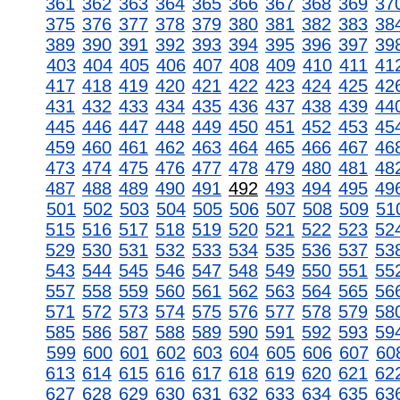
361
362
363
364
365
366
367
368
369
37
375
376
377
378
379
380
381
382
383
38
389
390
391
392
393
394
395
396
397
39
403
404
405
406
407
408
409
410
411
41
417
418
419
420
421
422
423
424
425
42
431
432
433
434
435
436
437
438
439
44
445
446
447
448
449
450
451
452
453
45
459
460
461
462
463
464
465
466
467
46
473
474
475
476
477
478
479
480
481
48
487
488
489
490
491
492
493
494
495
49
501
502
503
504
505
506
507
508
509
51
515
516
517
518
519
520
521
522
523
52
529
530
531
532
533
534
535
536
537
53
543
544
545
546
547
548
549
550
551
55
557
558
559
560
561
562
563
564
565
56
571
572
573
574
575
576
577
578
579
58
585
586
587
588
589
590
591
592
593
59
599
600
601
602
603
604
605
606
607
60
613
614
615
616
617
618
619
620
621
62
627
628
629
630
631
632
633
634
635
63