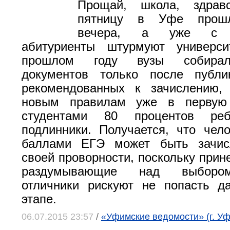
Прощай, школа, здрав
пятницу в Уфе прошл
вечера, а уже с п
абитуриенты штурмуют универс
прошлом году вузы собирал
документов только после публи
рекомендованных к зачислению,
новым правилам уже в первую 
студентами 80 процентов реб
подлинники. Получается, что чел
баллами ЕГЭ может быть зачис
своей проворности, поскольку прин
раздумывающие над выборо
отличники рискуют не попасть д
этапе.
06.07.2015 23:57
/
«Уфимские ведомости» (г. Уф