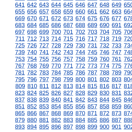
641
642
643
644
645
646
647
648
649
65
655
656
657
658
659
660
661
662
663
66
669
670
671
672
673
674
675
676
677
67
683
684
685
686
687
688
689
690
691
69
697
698
699
700
701
702
703
704
705
70
711
712
713
714
715
716
717
718
719
72
725
726
727
728
729
730
731
732
733
73
739
740
741
742
743
744
745
746
747
74
753
754
755
756
757
758
759
760
761
76
767
768
769
770
771
772
773
774
775
77
781
782
783
784
785
786
787
788
789
79
795
796
797
798
799
800
801
802
803
80
809
810
811
812
813
814
815
816
817
81
823
824
825
826
827
828
829
830
831
83
837
838
839
840
841
842
843
844
845
84
851
852
853
854
855
856
857
858
859
86
865
866
867
868
869
870
871
872
873
87
879
880
881
882
883
884
885
886
887
88
893
894
895
896
897
898
899
900
901
90