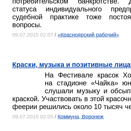
потребительском банкротстве. Д
статуса индивидуального пред
судебной практике тоже посто
вопросы.
09.07.2015 02:07
/
«Красноярский рабочий»
Краски, музыка и позитивные лица
На Фестивале красок Хо
на стадионе «Чайка» ю
слушали музыку и обсып
краской. Участвовать в этой красо
феерии решились около 10 тысяч ч
09.07.2015 02:05
/
Коммуна, Воронеж