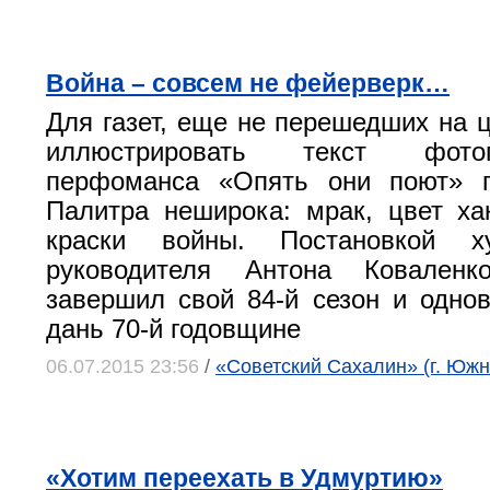
Война – совсем не фейерверк…
Для газет, еще не перешедших на ц
иллюстрировать текст фот
перфоманса «Опять они поют» п
Палитра неширока: мрак, цвет х
краски войны. Постановкой ху
руководителя Антона Коваленк
завершил свой 84-й сезон и одно
дань 70-й годовщине
06.07.2015 23:56
/
«Советский Сахалин» (г. Юж
«Хотим переехать в Удмуртию»