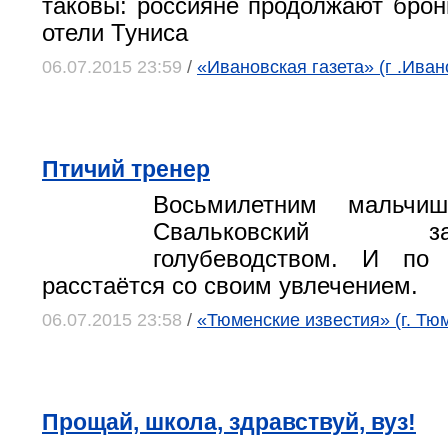
таковы: россияне продолжают брон
отели Туниса
06.07.2015 23:59
/
«Ивановская газета» (г .Иван
Птичий тренер
Восьмилетним мальчиш
Свальковский заин
голубеводством. И по
расстаётся со своим увлечением.
06.07.2015 23:58
/
«Тюменские известия» (г. Тю
Прощай, школа, здравствуй, вуз!