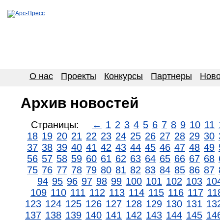
О нас
Проекты
Конкурсы
Партнеры
Ново
Архив новостей
Страницы:
←
1
2
3
4
5
6
7
8
9
10
11
18
19
20
21
22
23
24
25
26
27
28
29
30
37
38
39
40
41
42
43
44
45
46
47
48
49
56
57
58
59
60
61
62
63
64
65
66
67
68
75
76
77
78
79
80
81
82
83
84
85
86
87
94
95
96
97
98
99
100
101
102
103
10
109
110
111
112
113
114
115
116
117
11
123
124
125
126
127
128
129
130
131
13
137
138
139
140
141
142
143
144
145
14