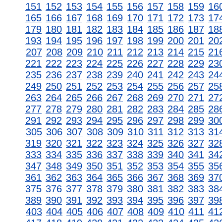
151
152
153
154
155
156
157
158
159
16
165
166
167
168
169
170
171
172
173
17
179
180
181
182
183
184
185
186
187
18
193
194
195
196
197
198
199
200
201
20
207
208
209
210
211
212
213
214
215
21
221
222
223
224
225
226
227
228
229
23
235
236
237
238
239
240
241
242
243
24
249
250
251
252
253
254
255
256
257
25
263
264
265
266
267
268
269
270
271
27
277
278
279
280
281
282
283
284
285
28
291
292
293
294
295
296
297
298
299
30
305
306
307
308
309
310
311
312
313
31
319
320
321
322
323
324
325
326
327
32
333
334
335
336
337
338
339
340
341
34
347
348
349
350
351
352
353
354
355
35
361
362
363
364
365
366
367
368
369
37
375
376
377
378
379
380
381
382
383
38
389
390
391
392
393
394
395
396
397
39
403
404
405
406
407
408
409
410
411
41