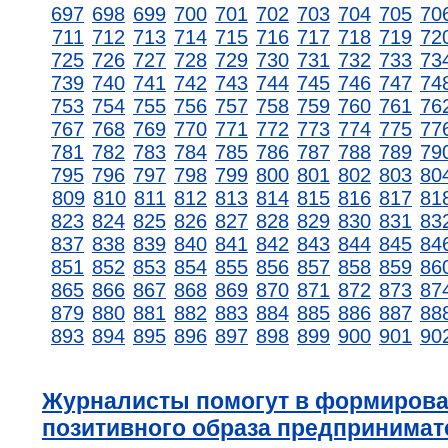
697
698
699
700
701
702
703
704
705
70
711
712
713
714
715
716
717
718
719
72
725
726
727
728
729
730
731
732
733
73
739
740
741
742
743
744
745
746
747
74
753
754
755
756
757
758
759
760
761
76
767
768
769
770
771
772
773
774
775
77
781
782
783
784
785
786
787
788
789
79
795
796
797
798
799
800
801
802
803
80
809
810
811
812
813
814
815
816
817
81
823
824
825
826
827
828
829
830
831
83
837
838
839
840
841
842
843
844
845
84
851
852
853
854
855
856
857
858
859
86
865
866
867
868
869
870
871
872
873
87
879
880
881
882
883
884
885
886
887
88
893
894
895
896
897
898
899
900
901
90
Журналисты помогут в формиров
позитивного образа предпринимат