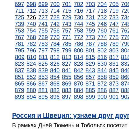
697
698
699
700
701
702
703
704
705
70
711
712
713
714
715
716
717
718
719
72
725
726
727
728
729
730
731
732
733
73
739
740
741
742
743
744
745
746
747
74
753
754
755
756
757
758
759
760
761
76
767
768
769
770
771
772
773
774
775
77
781
782
783
784
785
786
787
788
789
79
795
796
797
798
799
800
801
802
803
80
809
810
811
812
813
814
815
816
817
81
823
824
825
826
827
828
829
830
831
83
837
838
839
840
841
842
843
844
845
84
851
852
853
854
855
856
857
858
859
86
865
866
867
868
869
870
871
872
873
87
879
880
881
882
883
884
885
886
887
88
893
894
895
896
897
898
899
900
901
90
Россия и Швеция: узнаем друг дру
В рамках Дней Тюмень и Тобольск посетит