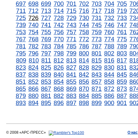
697
698
699
700
701
702
703
704
705
70
711
712
713
714
715
716
717
718
719
72
725
726
727
728
729
730
731
732
733
73
739
740
741
742
743
744
745
746
747
74
753
754
755
756
757
758
759
760
761
76
767
768
769
770
771
772
773
774
775
77
781
782
783
784
785
786
787
788
789
79
795
796
797
798
799
800
801
802
803
80
809
810
811
812
813
814
815
816
817
81
823
824
825
826
827
828
829
830
831
83
837
838
839
840
841
842
843
844
845
84
851
852
853
854
855
856
857
858
859
86
865
866
867
868
869
870
871
872
873
87
879
880
881
882
883
884
885
886
887
88
893
894
895
896
897
898
899
900
901
90
© 2008 «АРС-ПРЕСС»
О нас