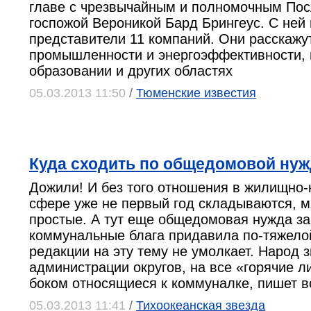
главе с чрезвычайным и полномочным По
госпожой Вероникой Бард Брингеус. С ней
представители 11 компаний. Они расскажу
промышленности и энергоэффективности, 
образовании и других областях
05.03.2013 11:50
/
Тюменские известия
Куда сходить по общедомовой нуж
Дожили! И без того отношения в жилищно
сфере уже не первый год складываются, м
простые. А тут еще общедомовая нужда за
коммунальные блага придавила по-тяжело
редакции на эту тему не умолкает. Народ з
администрации округов, на все «горячие л
боком относящиеся к коммуналке, пишет в
05.03.2013 11:41
/
Тихоокеанская звезда