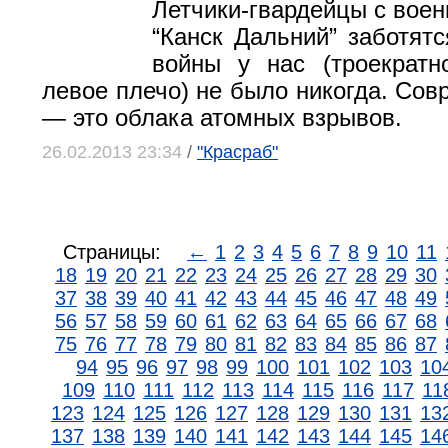
Летчики-гвардейцы с воен
“Канск Дальний” заботятс
войны у нас (троекратн
левое плечо) не было никогда. Сов
— это облака атомных взрывов.
26.02.2013 23:34
/
"Красраб"
Страницы:
←
1
2
3
4
5
6
7
8
9
10
11
18
19
20
21
22
23
24
25
26
27
28
29
30
37
38
39
40
41
42
43
44
45
46
47
48
49
56
57
58
59
60
61
62
63
64
65
66
67
68
75
76
77
78
79
80
81
82
83
84
85
86
87
94
95
96
97
98
99
100
101
102
103
10
109
110
111
112
113
114
115
116
117
11
123
124
125
126
127
128
129
130
131
13
137
138
139
140
141
142
143
144
145
14