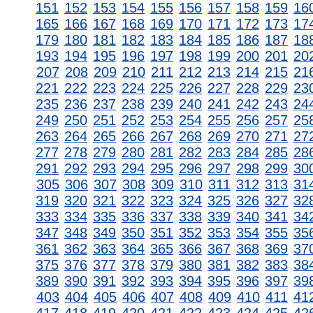
151
152
153
154
155
156
157
158
159
16
165
166
167
168
169
170
171
172
173
17
179
180
181
182
183
184
185
186
187
18
193
194
195
196
197
198
199
200
201
20
207
208
209
210
211
212
213
214
215
21
221
222
223
224
225
226
227
228
229
23
235
236
237
238
239
240
241
242
243
24
249
250
251
252
253
254
255
256
257
25
263
264
265
266
267
268
269
270
271
27
277
278
279
280
281
282
283
284
285
28
291
292
293
294
295
296
297
298
299
30
305
306
307
308
309
310
311
312
313
31
319
320
321
322
323
324
325
326
327
32
333
334
335
336
337
338
339
340
341
34
347
348
349
350
351
352
353
354
355
35
361
362
363
364
365
366
367
368
369
37
375
376
377
378
379
380
381
382
383
38
389
390
391
392
393
394
395
396
397
39
403
404
405
406
407
408
409
410
411
41