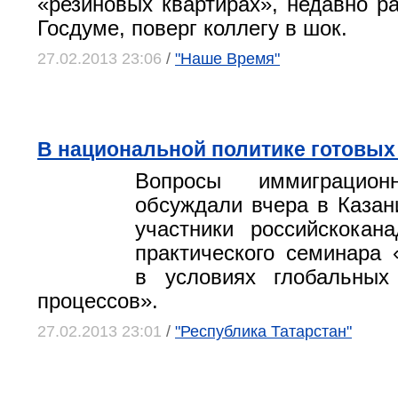
«резиновых квартирах», недавно р
Госдуме, поверг коллегу в шок.
27.02.2013 23:06
/
"Наше Время"
В национальной политике готовых
Вопросы иммиграцион
обсуждали вчера в Казан
участники российско­кана
практического семинара 
в условиях глобальных
процессов».
27.02.2013 23:01
/
"Республика Татарстан"