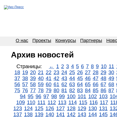
О нас
Проекты
Конкурсы
Партнеры
Ново
Архив новостей
Страницы:
←
1
2
3
4
5
6
7
8
9
10
11
18
19
20
21
22
23
24
25
26
27
28
29
30
37
38
39
40
41
42
43
44
45
46
47
48
49
56
57
58
59
60
61
62
63
64
65
66
67
68
75
76
77
78
79
80
81
82
83
84
85
86
87
94
95
96
97
98
99
100
101
102
103
10
109
110
111
112
113
114
115
116
117
11
123
124
125
126
127
128
129
130
131
13
137
138
139
140
141
142
143
144
145
14