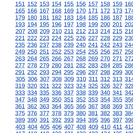
151
152
153
154
155
156
157
158
159
16
165
166
167
168
169
170
171
172
173
17
179
180
181
182
183
184
185
186
187
18
193
194
195
196
197
198
199
200
201
20
207
208
209
210
211
212
213
214
215
21
221
222
223
224
225
226
227
228
229
23
235
236
237
238
239
240
241
242
243
24
249
250
251
252
253
254
255
256
257
25
263
264
265
266
267
268
269
270
271
27
277
278
279
280
281
282
283
284
285
28
291
292
293
294
295
296
297
298
299
30
305
306
307
308
309
310
311
312
313
31
319
320
321
322
323
324
325
326
327
32
333
334
335
336
337
338
339
340
341
34
347
348
349
350
351
352
353
354
355
35
361
362
363
364
365
366
367
368
369
37
375
376
377
378
379
380
381
382
383
38
389
390
391
392
393
394
395
396
397
39
403
404
405
406
407
408
409
410
411
41