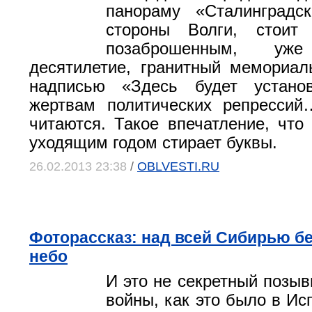
панораму «Сталинградс
стороны Волги, стоит
позаброшенным, у
десятилетие, гранитный мемориа
надписью «Здесь будет устано
жертвам политических репрессий
читаются. Такое впечатление, чт
уходящим годом стирает буквы.
26.02.2013 23:38
/
OBLVESTI.RU
Фоторассказ: над всей Сибирью б
небо
И это не секретный позыв
войны, как это было в Ис