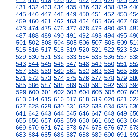
417
418
419
420
421
422
423
424
425
42
431
432
433
434
435
436
437
438
439
44
445
446
447
448
449
450
451
452
453
45
459
460
461
462
463
464
465
466
467
46
473
474
475
476
477
478
479
480
481
48
487
488
489
490
491
492
493
494
495
49
501
502
503
504
505
506
507
508
509
51
515
516
517
518
519
520
521
522
523
52
529
530
531
532
533
534
535
536
537
53
543
544
545
546
547
548
549
550
551
55
557
558
559
560
561
562
563
564
565
56
571
572
573
574
575
576
577
578
579
58
585
586
587
588
589
590
591
592
593
59
599
600
601
602
603
604
605
606
607
60
613
614
615
616
617
618
619
620
621
62
627
628
629
630
631
632
633
634
635
63
641
642
643
644
645
646
647
648
649
65
655
656
657
658
659
660
661
662
663
66
669
670
671
672
673
674
675
676
677
67
683
684
685
686
687
688
689
690
691
69