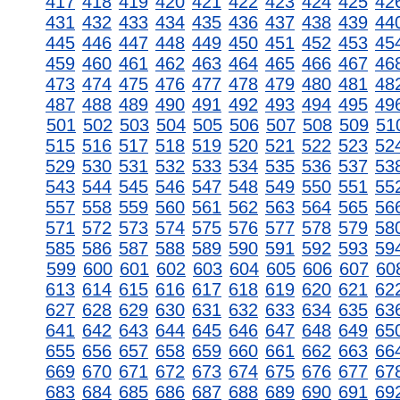
417
418
419
420
421
422
423
424
425
42
431
432
433
434
435
436
437
438
439
44
445
446
447
448
449
450
451
452
453
45
459
460
461
462
463
464
465
466
467
46
473
474
475
476
477
478
479
480
481
48
487
488
489
490
491
492
493
494
495
49
501
502
503
504
505
506
507
508
509
51
515
516
517
518
519
520
521
522
523
52
529
530
531
532
533
534
535
536
537
53
543
544
545
546
547
548
549
550
551
55
557
558
559
560
561
562
563
564
565
56
571
572
573
574
575
576
577
578
579
58
585
586
587
588
589
590
591
592
593
59
599
600
601
602
603
604
605
606
607
60
613
614
615
616
617
618
619
620
621
62
627
628
629
630
631
632
633
634
635
63
641
642
643
644
645
646
647
648
649
65
655
656
657
658
659
660
661
662
663
66
669
670
671
672
673
674
675
676
677
67
683
684
685
686
687
688
689
690
691
69