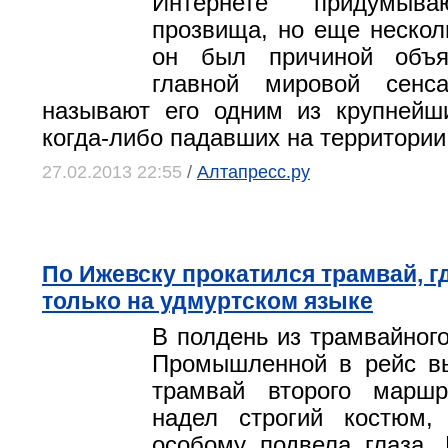
Интернете придумыва
прозвища, но еще нескол
он был причиной объ
главной мировой сенс
называют его одним из крупнейш
когда-либо падавших на территории
27.02.2013 22:55
/
Алтапресс.ру
По Ижевску прокатился трамвай, г
только на удмуртском языке
В полдень из трамвайного
Промышленной в рейс в
трамвай второго маршр
надел строгий костюм, 
особому подвела глаза.