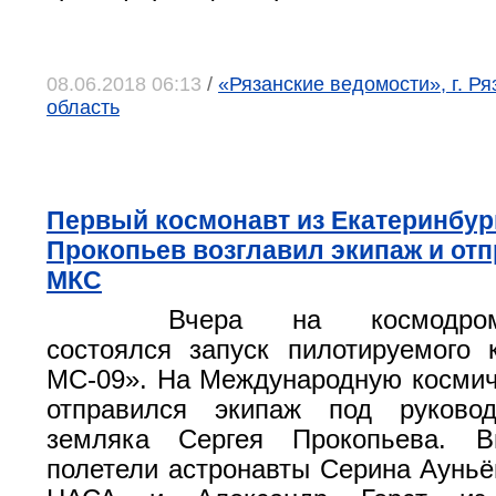
08.06.2018 06:13
/
«Рязанские ведомости», г. Ря
область
Первый космонавт из Екатеринбур
Прокопьев возглавил экипаж и отп
МКС
Вчера на космодро
состоялся запуск пилотируемого
МС-09». На Международную косми
отправился экипаж под руково
земляка Сергея Прокопьева. 
полетели астронавты Серина Ауньё