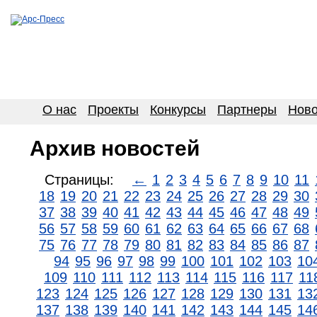
О нас
Проекты
Конкурсы
Партнеры
Ново
Архив новостей
Страницы:
←
1
2
3
4
5
6
7
8
9
10
11
18
19
20
21
22
23
24
25
26
27
28
29
30
37
38
39
40
41
42
43
44
45
46
47
48
49
56
57
58
59
60
61
62
63
64
65
66
67
68
75
76
77
78
79
80
81
82
83
84
85
86
87
94
95
96
97
98
99
100
101
102
103
10
109
110
111
112
113
114
115
116
117
11
123
124
125
126
127
128
129
130
131
13
137
138
139
140
141
142
143
144
145
14