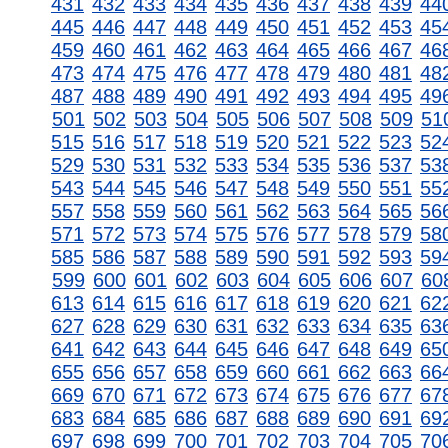
431
432
433
434
435
436
437
438
439
44
445
446
447
448
449
450
451
452
453
45
459
460
461
462
463
464
465
466
467
46
473
474
475
476
477
478
479
480
481
48
487
488
489
490
491
492
493
494
495
49
501
502
503
504
505
506
507
508
509
51
515
516
517
518
519
520
521
522
523
52
529
530
531
532
533
534
535
536
537
53
543
544
545
546
547
548
549
550
551
55
557
558
559
560
561
562
563
564
565
56
571
572
573
574
575
576
577
578
579
58
585
586
587
588
589
590
591
592
593
59
599
600
601
602
603
604
605
606
607
60
613
614
615
616
617
618
619
620
621
62
627
628
629
630
631
632
633
634
635
63
641
642
643
644
645
646
647
648
649
65
655
656
657
658
659
660
661
662
663
66
669
670
671
672
673
674
675
676
677
67
683
684
685
686
687
688
689
690
691
69
697
698
699
700
701
702
703
704
705
70