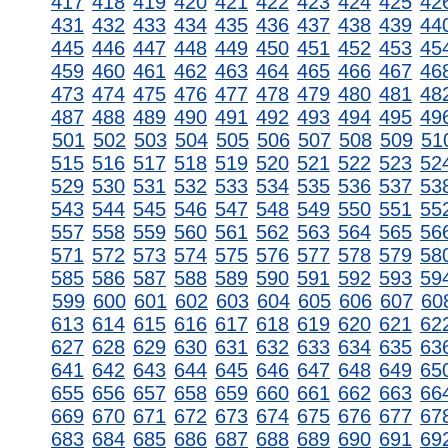
417
418
419
420
421
422
423
424
425
42
431
432
433
434
435
436
437
438
439
44
445
446
447
448
449
450
451
452
453
45
459
460
461
462
463
464
465
466
467
46
473
474
475
476
477
478
479
480
481
48
487
488
489
490
491
492
493
494
495
49
501
502
503
504
505
506
507
508
509
51
515
516
517
518
519
520
521
522
523
52
529
530
531
532
533
534
535
536
537
53
543
544
545
546
547
548
549
550
551
55
557
558
559
560
561
562
563
564
565
56
571
572
573
574
575
576
577
578
579
58
585
586
587
588
589
590
591
592
593
59
599
600
601
602
603
604
605
606
607
60
613
614
615
616
617
618
619
620
621
62
627
628
629
630
631
632
633
634
635
63
641
642
643
644
645
646
647
648
649
65
655
656
657
658
659
660
661
662
663
66
669
670
671
672
673
674
675
676
677
67
683
684
685
686
687
688
689
690
691
69