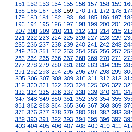
151
152
153
154
155
156
157
158
159
16
165
166
167
168
169
170
171
172
173
17
179
180
181
182
183
184
185
186
187
18
193
194
195
196
197
198
199
200
201
20
207
208
209
210
211
212
213
214
215
21
221
222
223
224
225
226
227
228
229
23
235
236
237
238
239
240
241
242
243
24
249
250
251
252
253
254
255
256
257
25
263
264
265
266
267
268
269
270
271
27
277
278
279
280
281
282
283
284
285
28
291
292
293
294
295
296
297
298
299
30
305
306
307
308
309
310
311
312
313
31
319
320
321
322
323
324
325
326
327
32
333
334
335
336
337
338
339
340
341
34
347
348
349
350
351
352
353
354
355
35
361
362
363
364
365
366
367
368
369
37
375
376
377
378
379
380
381
382
383
38
389
390
391
392
393
394
395
396
397
39
403
404
405
406
407
408
409
410
411
41