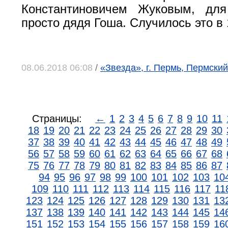
Константиновичем Жуковым, дл
просто дядя Гоша. Случилось это в
08.06.2018 06:08
/
«Звезда», г. Пермь, Пермский
Страницы:
←
1
2
3
4
5
6
7
8
9
10
11
18
19
20
21
22
23
24
25
26
27
28
29
30
37
38
39
40
41
42
43
44
45
46
47
48
49
56
57
58
59
60
61
62
63
64
65
66
67
68
75
76
77
78
79
80
81
82
83
84
85
86
87
94
95
96
97
98
99
100
101
102
103
10
109
110
111
112
113
114
115
116
117
11
123
124
125
126
127
128
129
130
131
13
137
138
139
140
141
142
143
144
145
14
151
152
153
154
155
156
157
158
159
16