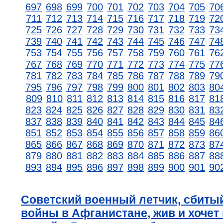
697
698
699
700
701
702
703
704
705
70
711
712
713
714
715
716
717
718
719
72
725
726
727
728
729
730
731
732
733
73
739
740
741
742
743
744
745
746
747
74
753
754
755
756
757
758
759
760
761
76
767
768
769
770
771
772
773
774
775
77
781
782
783
784
785
786
787
788
789
79
795
796
797
798
799
800
801
802
803
80
809
810
811
812
813
814
815
816
817
81
823
824
825
826
827
828
829
830
831
83
837
838
839
840
841
842
843
844
845
84
851
852
853
854
855
856
857
858
859
86
865
866
867
868
869
870
871
872
873
87
879
880
881
882
883
884
885
886
887
88
893
894
895
896
897
898
899
900
901
90
Советский военный летчик, сбиты
войны в Афганистане, жив и хочет