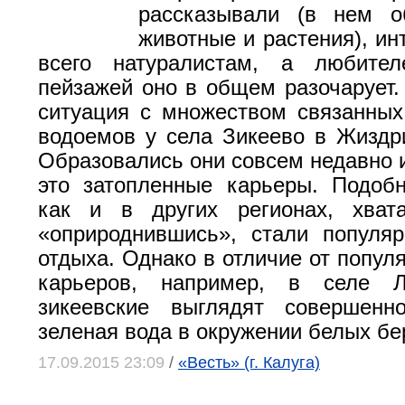
рассказывали (в нем о
животные и растения), ин
всего натуралистам, а любите
пейзажей оно в общем разочарует.
ситуация с множеством связанных
водоемов у села Зикеево в Жиздр
Образовались они совсем недавно и
это затопленные карьеры. Подоб
как и в других регионах, хвата
«оприроднившись», стали популя
отдыха. Однако в отличие от попул
карьеров, например, в селе Л
зикеевские выглядят совершен
зеленая вода в окружении белых бе
17.09.2015 23:09
/
«Весть» (г. Калуга)