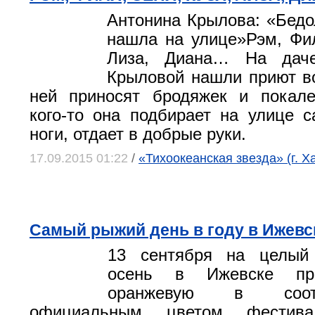
Антонина Крылова: «Бедо
нашла на улице»Рэм, Фил
Лиза, Диана… На дач
Крыловой нашли приют в
ней приносят бродяжек и покале
кого-то она подбирает на улице с
ноги, отдает в добрые руки.
17.09.2015 01:22
/
«Тихоокеанская звезда» (г. Х
Самый рыжий день в году в Ижевс
13 сентября на целый
осень в Ижевске пр
оранжевую в соот
официальным цветом фестива