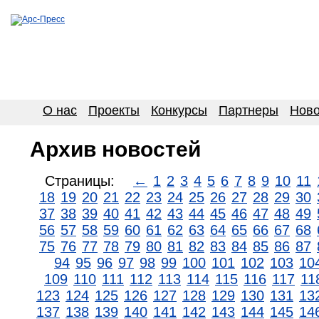
О нас
Проекты
Конкурсы
Партнеры
Ново
Архив новостей
Страницы:
←
1
2
3
4
5
6
7
8
9
10
11
18
19
20
21
22
23
24
25
26
27
28
29
30
37
38
39
40
41
42
43
44
45
46
47
48
49
56
57
58
59
60
61
62
63
64
65
66
67
68
75
76
77
78
79
80
81
82
83
84
85
86
87
94
95
96
97
98
99
100
101
102
103
10
109
110
111
112
113
114
115
116
117
11
123
124
125
126
127
128
129
130
131
13
137
138
139
140
141
142
143
144
145
14