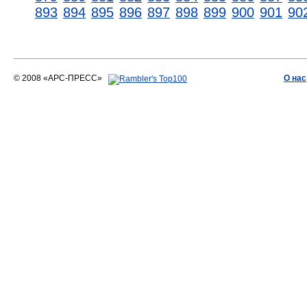
893
894
895
896
897
898
899
900
901
90
© 2008 «АРС-ПРЕСС»
О нас
АРС-ПРЕСС
О воде 