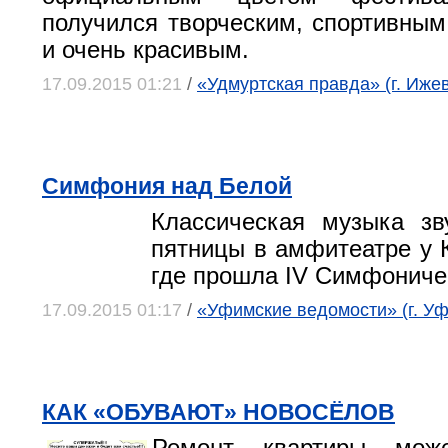
получился творческим, спортивны
и очень красивым.
17.09.2015 01:21
/
«Удмуртская правда» (г. Ижев
Симфония над Белой
Классическая музыка зв
пятницы в амфитеатре у К
где прошла IV Симфониче
17.09.2015 01:17
/
«Уфимские ведомости» (г. Уф
КАК «ОБУВАЮТ» НОВОСЁЛОВ