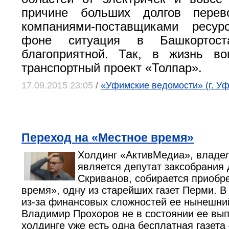
причине больших долгов перев
компаниями-поставщиками ресу
фоне ситуация в Башкортост
благоприятной. Так, в жизнь в
транспортный проект «Толпар».
17.09.2015 23:05
/
«Уфимские ведомости» (г. Уф
Переход на «Местное время»
Холдинг «АктивМедиа», владел
является депутат заксобрания
Скриванов, собирается приобр
время», одну из старейших газет Перми. 
из-за финансовых сложностей ее нынешни
Владимир Прохоров не в состоянии ее вып
холдинге уже есть одна бесплатная газета