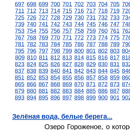
697
698
699
700
701
702
703
704
705
70
711
712
713
714
715
716
717
718
719
72
725
726
727
728
729
730
731
732
733
73
739
740
741
742
743
744
745
746
747
74
753
754
755
756
757
758
759
760
761
76
767
768
769
770
771
772
773
774
775
77
781
782
783
784
785
786
787
788
789
79
795
796
797
798
799
800
801
802
803
80
809
810
811
812
813
814
815
816
817
81
823
824
825
826
827
828
829
830
831
83
837
838
839
840
841
842
843
844
845
84
851
852
853
854
855
856
857
858
859
86
865
866
867
868
869
870
871
872
873
87
879
880
881
882
883
884
885
886
887
88
893
894
895
896
897
898
899
900
901
90
Зелёная вода, белые берега...
Озеро Гороженое, о кото