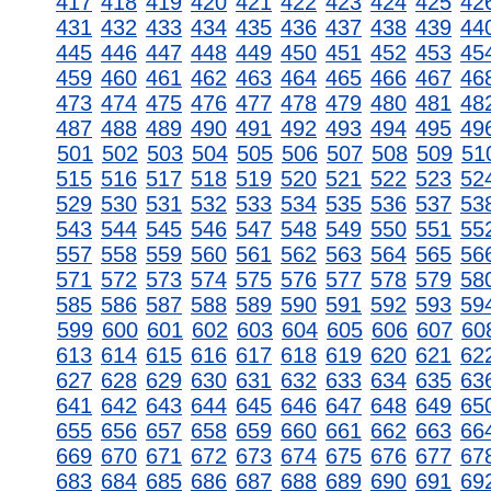
417
418
419
420
421
422
423
424
425
42
431
432
433
434
435
436
437
438
439
44
445
446
447
448
449
450
451
452
453
45
459
460
461
462
463
464
465
466
467
46
473
474
475
476
477
478
479
480
481
48
487
488
489
490
491
492
493
494
495
49
501
502
503
504
505
506
507
508
509
51
515
516
517
518
519
520
521
522
523
52
529
530
531
532
533
534
535
536
537
53
543
544
545
546
547
548
549
550
551
55
557
558
559
560
561
562
563
564
565
56
571
572
573
574
575
576
577
578
579
58
585
586
587
588
589
590
591
592
593
59
599
600
601
602
603
604
605
606
607
60
613
614
615
616
617
618
619
620
621
62
627
628
629
630
631
632
633
634
635
63
641
642
643
644
645
646
647
648
649
65
655
656
657
658
659
660
661
662
663
66
669
670
671
672
673
674
675
676
677
67
683
684
685
686
687
688
689
690
691
69