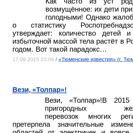
Как часто из уст род
возмущённое: их дети при
голодными! Однако жало
о статистику Роспотребнадз
утверждает: количество детей и
избыточной массой тела растёт в Р
годом. Вот такой парадокс…
17.09.2015 23:06
/
«Тюменские известия» (г. Тю
Вези, «Толпар»!
Вези, «Толпар»!В 2015
пригородных желез
перевозок многих рег
претерпела значительные изме
областей от электричек и вовсе