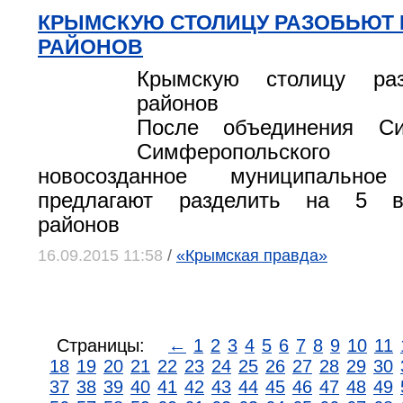
КРЫМСКУЮ СТОЛИЦУ РАЗОБЬЮТ 
РАЙОНОВ
Крымскую столицу ра
районов
После объединения С
Симферопольско
новосозданное муниципальное
предлагают разделить на 5 вн
районов
16.09.2015 11:58
/
«Крымская правда»
Страницы:
←
1
2
3
4
5
6
7
8
9
10
11
18
19
20
21
22
23
24
25
26
27
28
29
30
37
38
39
40
41
42
43
44
45
46
47
48
49