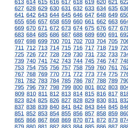
613
614
615
616
617
618
619
620
621
62
627
628
629
630
631
632
633
634
635
63
641
642
643
644
645
646
647
648
649
65
655
656
657
658
659
660
661
662
663
66
669
670
671
672
673
674
675
676
677
67
683
684
685
686
687
688
689
690
691
69
697
698
699
700
701
702
703
704
705
70
711
712
713
714
715
716
717
718
719
72
725
726
727
728
729
730
731
732
733
73
739
740
741
742
743
744
745
746
747
74
753
754
755
756
757
758
759
760
761
76
767
768
769
770
771
772
773
774
775
77
781
782
783
784
785
786
787
788
789
79
795
796
797
798
799
800
801
802
803
80
809
810
811
812
813
814
815
816
817
81
823
824
825
826
827
828
829
830
831
83
837
838
839
840
841
842
843
844
845
84
851
852
853
854
855
856
857
858
859
86
865
866
867
868
869
870
871
872
873
87
879
880
881
882
883
884
885
886
887
88