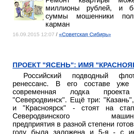
Ремонт квартиры мож
миллионы рублей, и б
суммы мошенники пол
карман
16.09.2015 12:07
/
«Советская Сибирь»
ПРОЕКТ "ЯСЕНЬ": ИМЯ "КРАСНОЯ
Российский подводный флот
ренессанс. В его составе уже
современная лодка проект
"Северодвинск". Ещё три: "Казань"
и "Красноярск" - стоят на ста
Северодвинского машиност
предприятия в разной степени готов
году была заложена и 5-я - с и