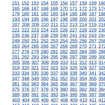
151
152
153
154
155
156
157
158
159
16
165
166
167
168
169
170
171
172
173
17
179
180
181
182
183
184
185
186
187
18
193
194
195
196
197
198
199
200
201
20
207
208
209
210
211
212
213
214
215
21
221
222
223
224
225
226
227
228
229
23
235
236
237
238
239
240
241
242
243
24
249
250
251
252
253
254
255
256
257
25
263
264
265
266
267
268
269
270
271
27
277
278
279
280
281
282
283
284
285
28
291
292
293
294
295
296
297
298
299
30
305
306
307
308
309
310
311
312
313
31
319
320
321
322
323
324
325
326
327
32
333
334
335
336
337
338
339
340
341
34
347
348
349
350
351
352
353
354
355
35
361
362
363
364
365
366
367
368
369
37
375
376
377
378
379
380
381
382
383
38
389
390
391
392
393
394
395
396
397
39
403
404
405
406
407
408
409
410
411
41