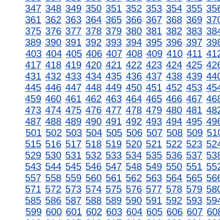
347
348
349
350
351
352
353
354
355
35
361
362
363
364
365
366
367
368
369
37
375
376
377
378
379
380
381
382
383
38
389
390
391
392
393
394
395
396
397
39
403
404
405
406
407
408
409
410
411
41
417
418
419
420
421
422
423
424
425
42
431
432
433
434
435
436
437
438
439
44
445
446
447
448
449
450
451
452
453
45
459
460
461
462
463
464
465
466
467
46
473
474
475
476
477
478
479
480
481
48
487
488
489
490
491
492
493
494
495
49
501
502
503
504
505
506
507
508
509
51
515
516
517
518
519
520
521
522
523
52
529
530
531
532
533
534
535
536
537
53
543
544
545
546
547
548
549
550
551
55
557
558
559
560
561
562
563
564
565
56
571
572
573
574
575
576
577
578
579
58
585
586
587
588
589
590
591
592
593
59
599
600
601
602
603
604
605
606
607
60