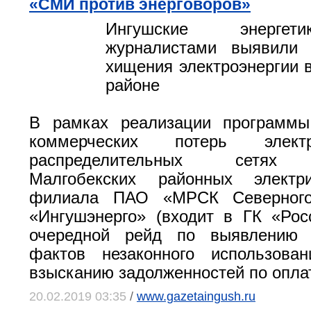
«СМИ против энерговоров»
Ингушские энергет
журналистами выявили
хищения электроэнергии 
районе
В рамках реализации программ
коммерческих потерь элект
распределительных сетях 
Малгобекских районных электр
филиала ПАО «МРСК Северног
«Ингушэнерго» (входит в ГК «Рос
очередной рейд по выявлению 
фактов незаконного использова
взысканию задолженностей по опла
20.02.2019 03:35
/
www.gazetaingush.ru