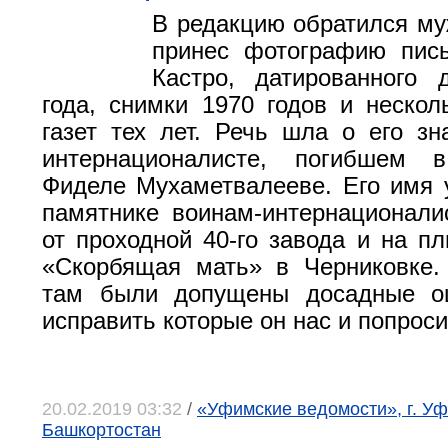
В редакцию обратился му
принес фотографию пис
Кастро, датированного 
года, снимки 1970 годов и нескол
газет тех лет. Речь шла о его зн
интернационалисте, погибшем 
Фиделе Мухаметвалееве. Его имя 
памятнике воинам-интернационали
от проходной 40-го завода и на п
«Скорбящая мать» в Черниковке.
там были допущены досадные о
исправить которые он нас и попроси
20.02.2019 03:32
/
«Уфимские ведомости», г. Уф
Башкортостан