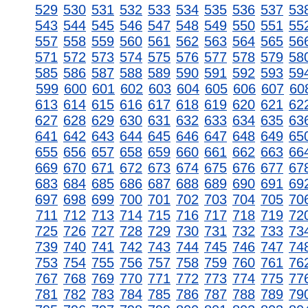
529
530
531
532
533
534
535
536
537
53
543
544
545
546
547
548
549
550
551
55
557
558
559
560
561
562
563
564
565
56
571
572
573
574
575
576
577
578
579
58
585
586
587
588
589
590
591
592
593
59
599
600
601
602
603
604
605
606
607
60
613
614
615
616
617
618
619
620
621
62
627
628
629
630
631
632
633
634
635
63
641
642
643
644
645
646
647
648
649
65
655
656
657
658
659
660
661
662
663
66
669
670
671
672
673
674
675
676
677
67
683
684
685
686
687
688
689
690
691
69
697
698
699
700
701
702
703
704
705
70
711
712
713
714
715
716
717
718
719
72
725
726
727
728
729
730
731
732
733
73
739
740
741
742
743
744
745
746
747
74
753
754
755
756
757
758
759
760
761
76
767
768
769
770
771
772
773
774
775
77
781
782
783
784
785
786
787
788
789
79