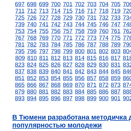
697
698
699
700
701
702
703
704
705
70
711
712
713
714
715
716
717
718
719
72
725
726
727
728
729
730
731
732
733
73
739
740
741
742
743
744
745
746
747
74
753
754
755
756
757
758
759
760
761
76
767
768
769
770
771
772
773
774
775
77
781
782
783
784
785
786
787
788
789
79
795
796
797
798
799
800
801
802
803
80
809
810
811
812
813
814
815
816
817
81
823
824
825
826
827
828
829
830
831
83
837
838
839
840
841
842
843
844
845
84
851
852
853
854
855
856
857
858
859
86
865
866
867
868
869
870
871
872
873
87
879
880
881
882
883
884
885
886
887
88
893
894
895
896
897
898
899
900
901
90
В Тюмени разработана методичка 
популярностью молодежи