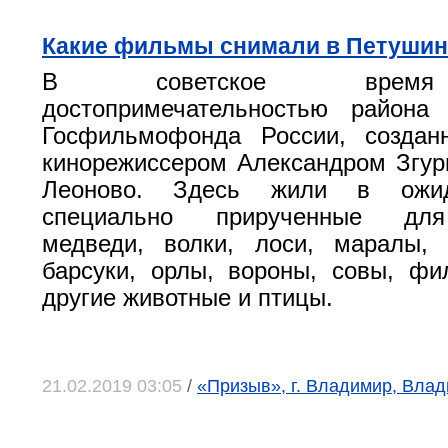
Какие фильмы снимали в Петушин
В советское время
достопримечательностью района
Госфильмофонда России, создан
кинорежиссером Александром Згур
Леоново. Здесь жили в ожид
специально прирученные для
медведи, волки, лоси, маралы, 
барсуки, орлы, вороны, совы, ф
другие животные и птицы.
21.02.2019 03:05
/
«Призыв», г. Владимир, Влад