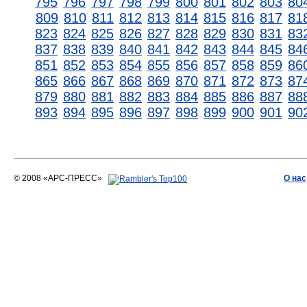
795
796
797
798
799
800
801
802
803
80
809
810
811
812
813
814
815
816
817
81
823
824
825
826
827
828
829
830
831
83
837
838
839
840
841
842
843
844
845
84
851
852
853
854
855
856
857
858
859
86
865
866
867
868
869
870
871
872
873
87
879
880
881
882
883
884
885
886
887
88
893
894
895
896
897
898
899
900
901
90
© 2008 «АРС-ПРЕСС»
О нас
АРС-ПРЕСС
О воде 