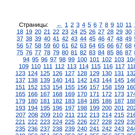
Страницы:
←
1
2
3
4
5
6
7
8
9
10
11
18
19
20
21
22
23
24
25
26
27
28
29
30
37
38
39
40
41
42
43
44
45
46
47
48
49
56
57
58
59
60
61
62
63
64
65
66
67
68
75
76
77
78
79
80
81
82
83
84
85
86
87
94
95
96
97
98
99
100
101
102
103
10
109
110
111
112
113
114
115
116
117
11
123
124
125
126
127
128
129
130
131
13
137
138
139
140
141
142
143
144
145
14
151
152
153
154
155
156
157
158
159
16
165
166
167
168
169
170
171
172
173
17
179
180
181
182
183
184
185
186
187
18
193
194
195
196
197
198
199
200
201
20
207
208
209
210
211
212
213
214
215
21
221
222
223
224
225
226
227
228
229
23
235
236
237
238
239
240
241
242
243
24