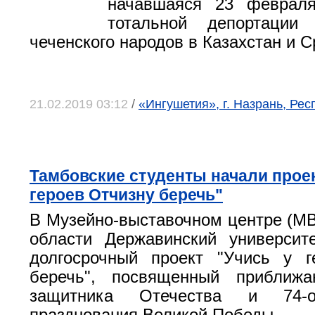
начавшаяся 23 феврал
тотальной депортации
чеченского народов в Казахстан и 
21.02.2019 03:12
/
«Ингушетия», г. Назрань, Ре
Тамбовские студенты начали проек
героев Отчизну беречь"
В Музейно-выставочном центре (М
области Державинский университ
долгосрочный проект "Учись у г
беречь", посвященный приближ
защитника Отечества и 74-о