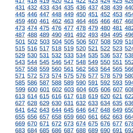
417
418
419
420
421
422
423
424
425
42
431
432
433
434
435
436
437
438
439
44
445
446
447
448
449
450
451
452
453
45
459
460
461
462
463
464
465
466
467
46
473
474
475
476
477
478
479
480
481
48
487
488
489
490
491
492
493
494
495
49
501
502
503
504
505
506
507
508
509
51
515
516
517
518
519
520
521
522
523
52
529
530
531
532
533
534
535
536
537
53
543
544
545
546
547
548
549
550
551
55
557
558
559
560
561
562
563
564
565
56
571
572
573
574
575
576
577
578
579
58
585
586
587
588
589
590
591
592
593
59
599
600
601
602
603
604
605
606
607
60
613
614
615
616
617
618
619
620
621
62
627
628
629
630
631
632
633
634
635
63
641
642
643
644
645
646
647
648
649
65
655
656
657
658
659
660
661
662
663
66
669
670
671
672
673
674
675
676
677
67
683
684
685
686
687
688
689
690
691
69