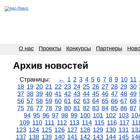
О нас
Проекты
Конкурсы
Партнеры
Ново
Архив новостей
Страницы:
←
1
2
3
4
5
6
7
8
9
10
11
18
19
20
21
22
23
24
25
26
27
28
29
30
37
38
39
40
41
42
43
44
45
46
47
48
49
56
57
58
59
60
61
62
63
64
65
66
67
68
75
76
77
78
79
80
81
82
83
84
85
86
87
94
95
96
97
98
99
100
101
102
103
10
109
110
111
112
113
114
115
116
117
11
123
124
125
126
127
128
129
130
131
13
137
138
139
140
141
142
143
144
145
14