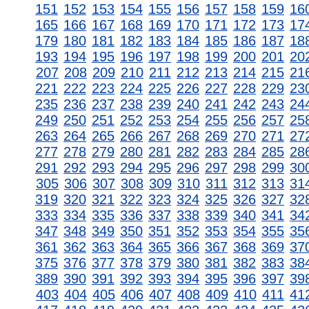
151
152
153
154
155
156
157
158
159
16
165
166
167
168
169
170
171
172
173
17
179
180
181
182
183
184
185
186
187
18
193
194
195
196
197
198
199
200
201
20
207
208
209
210
211
212
213
214
215
21
221
222
223
224
225
226
227
228
229
23
235
236
237
238
239
240
241
242
243
24
249
250
251
252
253
254
255
256
257
25
263
264
265
266
267
268
269
270
271
27
277
278
279
280
281
282
283
284
285
28
291
292
293
294
295
296
297
298
299
30
305
306
307
308
309
310
311
312
313
31
319
320
321
322
323
324
325
326
327
32
333
334
335
336
337
338
339
340
341
34
347
348
349
350
351
352
353
354
355
35
361
362
363
364
365
366
367
368
369
37
375
376
377
378
379
380
381
382
383
38
389
390
391
392
393
394
395
396
397
39
403
404
405
406
407
408
409
410
411
41