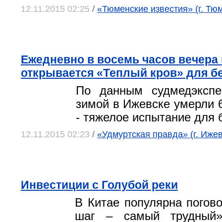
12.11.2015 02:25
/
«Тюменские известия» (г. Тю
Ежедневно в восемь часов вeчера
открывается «Теплый кров» для 
По данным судмедэкспе
зимой в Ижевске умерли 
- тяжелое испытание для 
12.11.2015 02:23
/
«Удмуртская правда» (г. Ижев
Инвестиции с Голубой реки
В Китае популярна погов
шаг – самый трудный»