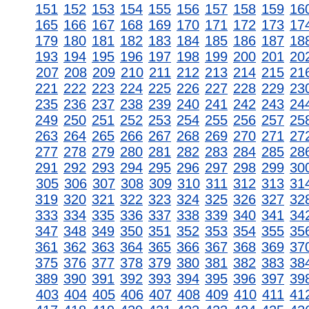
151
152
153
154
155
156
157
158
159
16
165
166
167
168
169
170
171
172
173
17
179
180
181
182
183
184
185
186
187
18
193
194
195
196
197
198
199
200
201
20
207
208
209
210
211
212
213
214
215
21
221
222
223
224
225
226
227
228
229
23
235
236
237
238
239
240
241
242
243
24
249
250
251
252
253
254
255
256
257
25
263
264
265
266
267
268
269
270
271
27
277
278
279
280
281
282
283
284
285
28
291
292
293
294
295
296
297
298
299
30
305
306
307
308
309
310
311
312
313
31
319
320
321
322
323
324
325
326
327
32
333
334
335
336
337
338
339
340
341
34
347
348
349
350
351
352
353
354
355
35
361
362
363
364
365
366
367
368
369
37
375
376
377
378
379
380
381
382
383
38
389
390
391
392
393
394
395
396
397
39
403
404
405
406
407
408
409
410
411
41