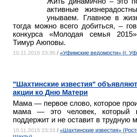
Жить динамично – это п
активные жизнерадостны
унываем. Главное в жиз
тогда можно всего добиться, – гов
конкурса «Молодая семья 2015
Тимур Аюповы.
10.11.2015 23:35
/
«Уфимские ведомости» (г. Уф
"Шахтинские известия" объявляют
акции ко Дню Матери
Мама — первое слово, которое про
мама — это человек, который в
поддержит и не оставит в трудную м
10.11.2015 23:33
/
«Шахтинские известия» (Росто
Шахты)