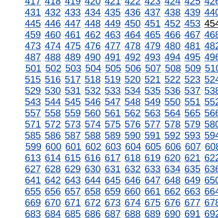
417
418
419
420
421
422
423
424
425
42
431
432
433
434
435
436
437
438
439
44
445
446
447
448
449
450
451
452
453
45
459
460
461
462
463
464
465
466
467
46
473
474
475
476
477
478
479
480
481
48
487
488
489
490
491
492
493
494
495
49
501
502
503
504
505
506
507
508
509
51
515
516
517
518
519
520
521
522
523
52
529
530
531
532
533
534
535
536
537
53
543
544
545
546
547
548
549
550
551
55
557
558
559
560
561
562
563
564
565
56
571
572
573
574
575
576
577
578
579
58
585
586
587
588
589
590
591
592
593
59
599
600
601
602
603
604
605
606
607
60
613
614
615
616
617
618
619
620
621
62
627
628
629
630
631
632
633
634
635
63
641
642
643
644
645
646
647
648
649
65
655
656
657
658
659
660
661
662
663
66
669
670
671
672
673
674
675
676
677
67
683
684
685
686
687
688
689
690
691
69