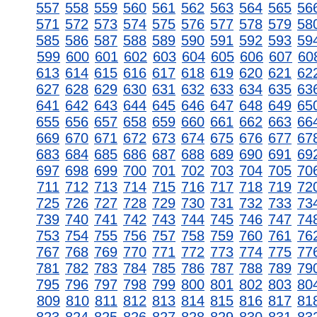
557
558
559
560
561
562
563
564
565
56
571
572
573
574
575
576
577
578
579
58
585
586
587
588
589
590
591
592
593
59
599
600
601
602
603
604
605
606
607
60
613
614
615
616
617
618
619
620
621
62
627
628
629
630
631
632
633
634
635
63
641
642
643
644
645
646
647
648
649
65
655
656
657
658
659
660
661
662
663
66
669
670
671
672
673
674
675
676
677
67
683
684
685
686
687
688
689
690
691
69
697
698
699
700
701
702
703
704
705
70
711
712
713
714
715
716
717
718
719
72
725
726
727
728
729
730
731
732
733
73
739
740
741
742
743
744
745
746
747
74
753
754
755
756
757
758
759
760
761
76
767
768
769
770
771
772
773
774
775
77
781
782
783
784
785
786
787
788
789
79
795
796
797
798
799
800
801
802
803
80
809
810
811
812
813
814
815
816
817
81