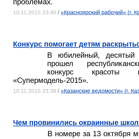
проблемах.
10.11.2015 23:40
/
«Красноярский рабочий» (г. К
Конкурс помогает детям раскрыть
В юбилейный, десятый
прошел республиканс
конкурс красоты 
«Супермодель-2015».
10.11.2015 23:39
/
«Казанские ведомости» (г. Ка
Чем провинились окраинные шко
В номере за 13 октября м