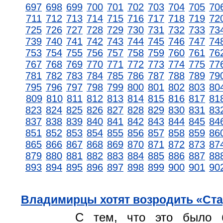
697
698
699
700
701
702
703
704
705
70
711
712
713
714
715
716
717
718
719
72
725
726
727
728
729
730
731
732
733
73
739
740
741
742
743
744
745
746
747
74
753
754
755
756
757
758
759
760
761
76
767
768
769
770
771
772
773
774
775
77
781
782
783
784
785
786
787
788
789
79
795
796
797
798
799
800
801
802
803
80
809
810
811
812
813
814
815
816
817
81
823
824
825
826
827
828
829
830
831
83
837
838
839
840
841
842
843
844
845
84
851
852
853
854
855
856
857
858
859
86
865
866
867
868
869
870
871
872
873
87
879
880
881
882
883
884
885
886
887
88
893
894
895
896
897
898
899
900
901
90
Владимирцы хотят возродить «Ста
С тем, что это было 