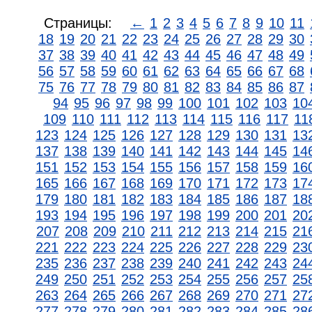
Страницы:
←
1
2
3
4
5
6
7
8
9
10
11
18
19
20
21
22
23
24
25
26
27
28
29
30
37
38
39
40
41
42
43
44
45
46
47
48
49
56
57
58
59
60
61
62
63
64
65
66
67
68
75
76
77
78
79
80
81
82
83
84
85
86
87
94
95
96
97
98
99
100
101
102
103
10
109
110
111
112
113
114
115
116
117
11
123
124
125
126
127
128
129
130
131
13
137
138
139
140
141
142
143
144
145
14
151
152
153
154
155
156
157
158
159
16
165
166
167
168
169
170
171
172
173
17
179
180
181
182
183
184
185
186
187
18
193
194
195
196
197
198
199
200
201
20
207
208
209
210
211
212
213
214
215
21
221
222
223
224
225
226
227
228
229
23
235
236
237
238
239
240
241
242
243
24
249
250
251
252
253
254
255
256
257
25
263
264
265
266
267
268
269
270
271
27
277
278
279
280
281
282
283
284
285
28