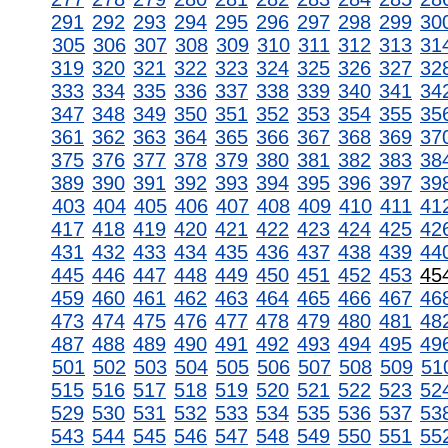
291
292
293
294
295
296
297
298
299
30
305
306
307
308
309
310
311
312
313
31
319
320
321
322
323
324
325
326
327
32
333
334
335
336
337
338
339
340
341
34
347
348
349
350
351
352
353
354
355
35
361
362
363
364
365
366
367
368
369
37
375
376
377
378
379
380
381
382
383
38
389
390
391
392
393
394
395
396
397
39
403
404
405
406
407
408
409
410
411
41
417
418
419
420
421
422
423
424
425
42
431
432
433
434
435
436
437
438
439
44
445
446
447
448
449
450
451
452
453
45
459
460
461
462
463
464
465
466
467
46
473
474
475
476
477
478
479
480
481
48
487
488
489
490
491
492
493
494
495
49
501
502
503
504
505
506
507
508
509
51
515
516
517
518
519
520
521
522
523
52
529
530
531
532
533
534
535
536
537
53
543
544
545
546
547
548
549
550
551
55