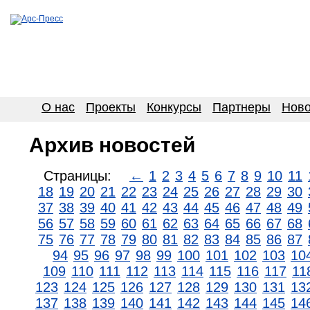
О нас
Проекты
Конкурсы
Партнеры
Ново
Архив новостей
Страницы:
←
1
2
3
4
5
6
7
8
9
10
11
18
19
20
21
22
23
24
25
26
27
28
29
30
37
38
39
40
41
42
43
44
45
46
47
48
49
56
57
58
59
60
61
62
63
64
65
66
67
68
75
76
77
78
79
80
81
82
83
84
85
86
87
94
95
96
97
98
99
100
101
102
103
10
109
110
111
112
113
114
115
116
117
11
123
124
125
126
127
128
129
130
131
13
137
138
139
140
141
142
143
144
145
14