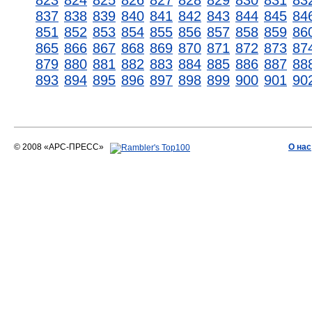
823
824
825
826
827
828
829
830
831
83
837
838
839
840
841
842
843
844
845
84
851
852
853
854
855
856
857
858
859
86
865
866
867
868
869
870
871
872
873
87
879
880
881
882
883
884
885
886
887
88
893
894
895
896
897
898
899
900
901
90
© 2008 «АРС-ПРЕСС»
О нас
АРС-ПРЕСС
О воде 