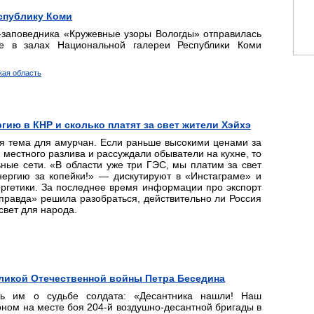
спублику Коми
-заповедника «Кружевные узоры Вологды» отправилась
ие в залах Национальной галереи Республики Коми
кая область
гию в КНР и сколько платят за свет жители Хэйхэ
 тема для амурчан. Если раньше высокими ценами за
 местного разлива и рассуждали обыватели на кухне, то
ные сети. «В области уже три ГЭС, мы платим за свет
нергию за копейки!» — дискутируют в «Инстаграме» и
ергетики. За последнее время информации про экспорт
правда» решила разобраться, действительно ли Россия
свет для народа.
ликой Отечественной войны Петра Беседина
ть им о судьбе солдата: «Десантника нашли! Наш
оном на месте боя 204-й воздушно-десантной бригады в