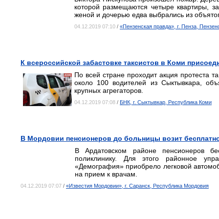
которой размещаются четыре квартиры, з
женой и дочерью едва выбрались из объято
04.12.2019 07:10
/
«Пензенская правда», г. Пенза, Пензен
К всероссийской забастовке таксистов в Коми присоед
По всей стране проходит акция протеста та
около 100 водителей из Сыктывкара, объ
крупных агрегаторов.
04.12.2019 07:08
/
БНК, г. Сыктывкар, Республика Коми
В Мордовии пенсионеров до больницы возит бесплатно
В Ардатовском районе пенсионеров бе
поликлинику. Для этого районное упр
«Демография» приобрело легковой автомоб
на прием к врачам.
04.12.2019 07:07
/
«Известия Мордовии», г. Саранск, Республика Мордовия