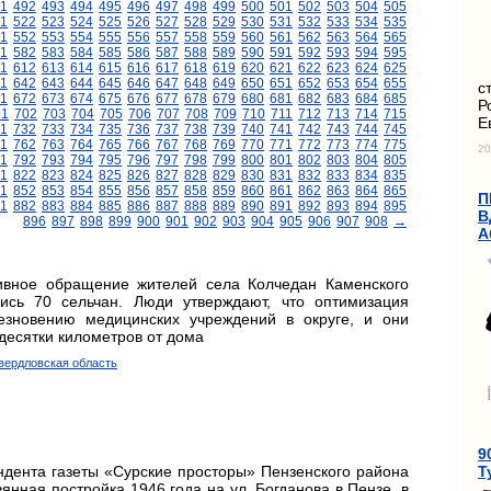
1
492
493
494
495
496
497
498
499
500
501
502
503
504
505
1
522
523
524
525
526
527
528
529
530
531
532
533
534
535
1
552
553
554
555
556
557
558
559
560
561
562
563
564
565
1
582
583
584
585
586
587
588
589
590
591
592
593
594
595
11
612
613
614
615
616
617
618
619
620
621
622
623
624
625
1
642
643
644
645
646
647
648
649
650
651
652
653
654
655
с
1
672
673
674
675
676
677
678
679
680
681
682
683
684
685
Р
01
702
703
704
705
706
707
708
709
710
711
712
713
714
715
Е
1
732
733
734
735
736
737
738
739
740
741
742
743
744
745
1
762
763
764
765
766
767
768
769
770
771
772
773
774
775
20
1
792
793
794
795
796
797
798
799
800
801
802
803
804
805
1
822
823
824
825
826
827
828
829
830
831
832
833
834
835
1
852
853
854
855
856
857
858
859
860
861
862
863
864
865
П
1
882
883
884
885
886
887
888
889
890
891
892
893
894
895
В
896
897
898
899
900
901
902
903
904
905
906
907
908
→
А
ивное обращение жителей села Колчедан Каменского
ись 70 сельчан. Люди утверждают, что оптимизация
езновению медицинских учреждений в округе, и они
десятки километров от дома
Свердловская область
9
Т
ндента газеты «Сурские просторы» Пензенского района
нная постройка 1946 года на ул. Богданова в Пензе, в