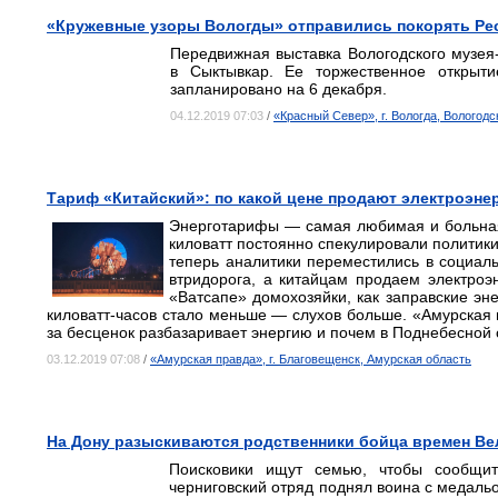
«Кружевные узоры Вологды» отправились покорять Ре
Передвижная выставка Вологодского музея
в Сыктывкар. Ее торжественное открыт
запланировано на 6 декабря.
04.12.2019 07:03
/
«Красный Север», г. Вологда, Вологодс
Тариф «Китайский»: по какой цене продают электроэнер
Энерготарифы — самая любимая и больная
киловатт постоянно спекулировали политики
теперь аналитики переместились в социаль
втридорога, а китайцам продаем электроэ
«Ватсапе» домохозяйки, как заправские эн
киловатт-часов стало меньше — слухов больше. «Амурская 
за бесценок разбазаривает энергию и почем в Поднебесной 
03.12.2019 07:08
/
«Амурская правда», г. Благовещенск, Амурская область
На Дону разыскиваются родственники бойца времен Ве
Поисковики ищут семью, чтобы сообщи
черниговский отряд поднял воина с медаль