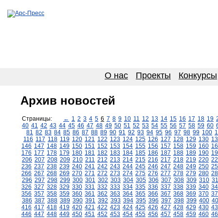
О нас
Проекты
Конкурсы
Архив новостей
Страницы:
←
1
2
3
4
5
6
7
8
9
10
11
12
13
14
15
16
17
18
19
40
41
42
43
44
45
46
47
48
49
50
51
52
53
54
55
56
57
58
59
60
81
82
83
84
85
86
87
88
89
90
91
92
93
94
95
96
97
98
99
100
1
116
117
118
119
120
121
122
123
124
125
126
127
128
129
130
13
146
147
148
149
150
151
152
153
154
155
156
157
158
159
160
16
176
177
178
179
180
181
182
183
184
185
186
187
188
189
190
19
206
207
208
209
210
211
212
213
214
215
216
217
218
219
220
22
236
237
238
239
240
241
242
243
244
245
246
247
248
249
250
25
266
267
268
269
270
271
272
273
274
275
276
277
278
279
280
28
296
297
298
299
300
301
302
303
304
305
306
307
308
309
310
3
326
327
328
329
330
331
332
333
334
335
336
337
338
339
340
34
356
357
358
359
360
361
362
363
364
365
366
367
368
369
370
37
386
387
388
389
390
391
392
393
394
395
396
397
398
399
400
4
416
417
418
419
420
421
422
423
424
425
426
427
428
429
430
43
446
447
448
449
450
451
452
453
454
455
456
457
458
459
460
46