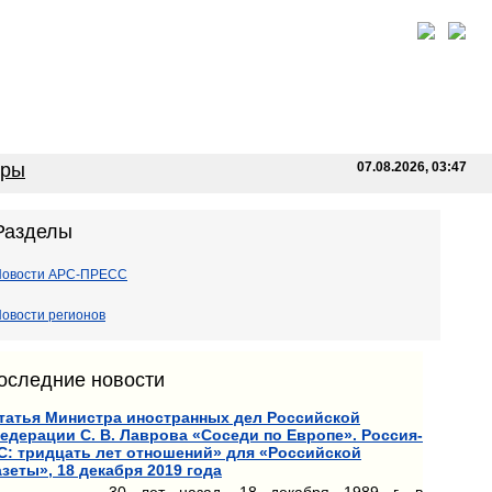
оры
07.08.2026, 03:47
Разделы
Новости АРС-ПРЕСС
овости регионов
оследние новости
татья Министра иностранных дел Российской
едерации С. В. Лаврова «Соседи по Европе». Россия-
С: тридцать лет отношений» для «Российской
азеты», 18 декабря 2019 года
30 лет назад, 18 декабря 1989 г. в