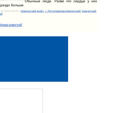
Обычные люди. Разве что сердце у них
ораздо больше.
.12.2019 06:10 /
«Камчатский край», г. Петропавловск-Камчатский, Камчатский
ай
Архив новостей