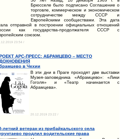
Брюсселе было подписано Соглашение о
торговле, коммерческом и экономическом
сотрудничестве между СССР и
Европейскими сообществами. Эта дата
тала отправной в построении официальных отношений
оссии как государства-продолжателя СССР с
вропейским союзом.
.12.2019 23:54 /
РОЕКТ АРС-ПРЕСС: АБРАМЦЕВО – МЕСТО
ДОХНОВЕНИЯ
брамцево в Чехии
В эти дни в Праге проходят две выставки
Музея-заповедника «Абрамцево»: «Лики
Гоголя» и «Театр начинается с
Абрамцева».
20.12.2019 23:22 /
0-летний ветеран из прибайкальского села
урунтаево продлил водительские права