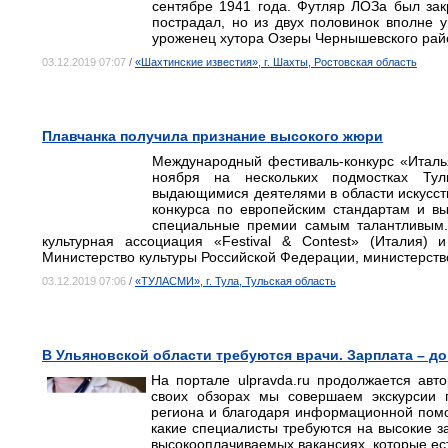
сентябре 1941 года. Футляр ЛОЗа был зак
пострадал, но из двух половинок вполне у
уроженец хутора Озеры Чернышевского райо
03.12.2019 07:07
/
«Шахтинские известия», г. Шахты, Ростовская область
Плавчанка получила признание высокого жюри
Международный фестиваль-конкурс «Италь
ноября на нескольких подмостках Ту
выдающимися деятелями в области искусст
конкурса по европейским стандартам и в
специальные премии самым талантливым.
культурная ассоциация «Festival & Contest» (Италия) 
Министерство культуры Российской Федерации, министерств
03.12.2019 07:06
/
«ТУЛАСМИ», г. Тула, Тульская область
В Ульяновской области требуются врачи. Зарплата – до
На портале ulpravda.ru продолжается авт
своих обзорах мы совершаем экскурсии
региона и благодаря информационной помо
какие специалисты требуются на высокие 
высокооплачиваемых вакансиях, которые ес