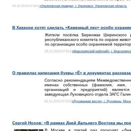
03.12.2019 07:06
/
«Ульяновская правда», г. Ульяновск, Ульяновская область
В Хакасии хотят сделать «Каменный лес» особо охраня
Жители посёлка Беренжак Ширинского р
республиканского комитета по охране живо
по организации особо охраняемой террито
03.12.2019 07:05
/
«Красноярский рабочий», г. Красноярск
О правилах написания буквы «Ё» в документах рассказ
Согласно рекомендациям Межведомственно
именах собственных (фамилия, имя, о
организаций и предприятий) является
заведующая Луховицкого отдела ЗАГС Гали
03.12.2019 07:03
/
«Луховицкие вести», г. Луховицы, Мос
Сергей Носов: «В рамках Дней Дальнего Востока мы по
В Москве в третий раз проходят «Дни