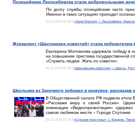
Полицейские Лесосибирска стали добровольными дон
По долгу службы полицейским часто прих
Именно в таких ситуациях приходит осознан
04.12.2019 07:06
/
«Заря Енисея», г. Лесосибирск, Красно
Журналист «Шахтинских известий» стала победителем 
Екатерина Молчанова одержала победу в 
на повышение престижа государственной сл
«Служить людям. Жить по совести».
04.12.2019 07:05
/
«Шахтинские известия», г. Шахты, Рос
Школьник из Засечного победил в конкурсе, рассказав 
В Общественной палате РФ подвели итоги В
«Расскажи миру о своей России». Цере
номинации «Видеопрезентация» одержал 
самом любимом месте – Городе Спутнике.
04.12.2019 07:04
/
«Сурские просторы», с. Кондоль, Пенз