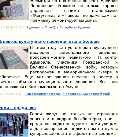
Несмотря на почтенный возраст, Василий
Леонидович Угрюмов не только хорошо
управляет своими старенькими
«Жигулями» и «Нивой», но даже сам по-
прежнему ремонтирует машины.
.12.2019 06:12 /
«Бурятия», г. Улан-Удэ, Республика Бурятия
бъектов культурного наследия стало больше
В этом году статус объекта культурного
наследия регионального значения
присвоен могиле Несвитского Н. Н., контр-
адмирала, участника Гражданской и
Великой Отечественной войн, который
расположен в мемориальном сквере в
абаровске. Еще четыре здания внесены в реестр в
ачестве объектов муниципального значения. Все они
асположены в Комсомольске-на-Амуре.
.12.2019 06:11 /
«Тихоокеанская звезда», г. Хабаровск, Хабаровский край
ерои – среди нас
Герои живут не только на страницах
эпосов и в кадрах блокбастеров, они –
среди нас, ходят по одним с нами улицам,
а для совершения подвигов им не нужны
суперспособности и эффектные костюмы.