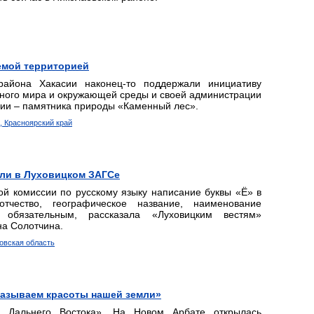
емой территорией
айона Хакасии наконец-то поддержали инициативу
тного мира и окружающей среды и своей администрации
рии – памятника природы «Каменный лес».
, Красноярский край
али в Луховицком ЗАГСе
й комиссии по русскому языку написание буквы «Ё» в
тчество, географическое название, наименование
 обязательным, рассказала «Луховицким вестям»
на Солотчина.
ковская область
казываем красоты нашей земли»
 Дальнего Востока». На Новом Арбате открылась