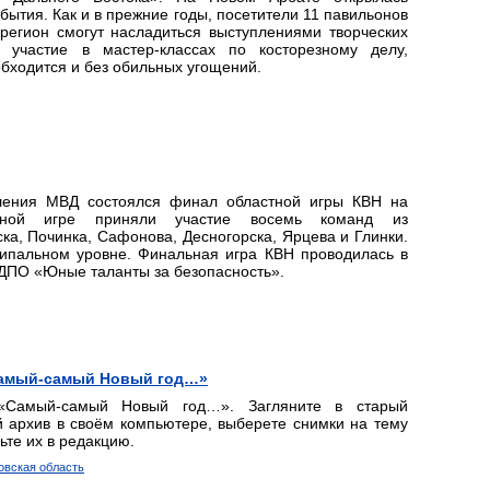
бытия. Как и в прежние годы, посетители 11 павильонов
регион смогут насладиться выступлениями творческих
ь участие в мастер-классах по косторезному делу,
обходится и без обильных угощений.
ления МВД состоялся финал областной игры КВН на
ьной игре приняли участие восемь команд из
а, Починка, Сафонова, Десногорска, Ярцева и Глинки.
ипальном уровне. Финальная игра КВН проводилась в
ВДПО «Юные таланты за безопасность».
«Самый-самый Новый год…»
 «Самый-самый Новый год…». Загляните в старый
 архив в своём компьютере, выберете снимки на тему
ьте их в редакцию.
товская область