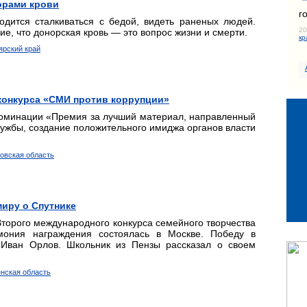
орами крови
г
одится сталкиваться с бедой, видеть раненых людей.
20
ие, что донорская кровь — это вопрос жизни и смерти.
кр
ярский край
конкурса «СМИ против коррупции»
номинации «Премия за лучший материал, направленный
ужбы, создание положительного имиджа органов власти
товская область
миру о Спутнике
торого международного конкурса семейного творчества
мония награждения состоялась в Москве. Победу в
Иван Орлов. Школьник из Пензы рассказал о своем
енская область