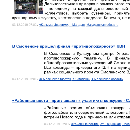
Дальневосточная ярмарка в рамках этого со
– по одному на каждый дальневосточный 
коллективов, выбрать сувениры, принят
кулинарному искусству, изготовлению поделок. Конечно, не 
03.12.2019 07:02
/
«Колыма-Информ», г. Магадан, Магаданская область
В Смоленске прошел финал «противопожарного» КВН
В Смоленске в Культурном центре Управ
противопожарную тематику. В финал
общеобразовательных учреждений Смоленск
Все команды – призеры игр КВН на муниц
рамках социального проекта Смоленского 
03.12.2019 07:01
/
«Смоленская газета», г. Смоленск, Смоленская область
«Районные вести» приглашают к участию в конкурсе 
«Районные вести» объявляют конкурс
фотоальбом или современный электронный
встречи Нового года и принесите или отправ
03.12.2019 07:00
/
«Районные вести», ст. Тацинская, Рос