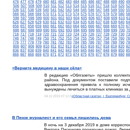
476
477
478
479
480
481
482
483
484
485
486
487
488
489
490
49
506
507
508
509
510
511
512
513
514
515
516
517
518
519
520
52
536
537
538
539
540
541
542
543
544
545
546
547
548
549
550
55
566
567
568
569
570
571
572
573
574
575
576
577
578
579
580
58
596
597
598
599
600
601
602
603
604
605
606
607
608
609
610
6
626
627
628
629
630
631
632
633
634
635
636
637
638
639
640
64
656
657
658
659
660
661
662
663
664
665
666
667
668
669
670
67
686
687
688
689
690
691
692
693
694
695
696
697
698
699
700
7
716
717
718
719
720
721
722
723
724
725
726
727
728
729
730
73
746
747
748
749
750
751
752
753
754
755
756
757
758
759
760
76
776
777
778
779
780
781
782
783
784
785
786
787
788
789
790
79
806
807
808
809
810
811
812
813
814
815
816
817
818
819
820
82
836
837
838
839
840
841
842
843
844
845
846
847
848
849
850
85
866
867
868
869
870
871
872
873
874
875
876
877
878
879
880
88
«Верните медицину в наши сёла»
В редакцию «Облгазеты» пришло коллект
района. Под документом поставили подп
здравоохранения привела к полному исч
вынуждены лечиться в платных клиниках за 
04.12.2019 07:12
/
«Областная газета», г, Екатеринбург, 
В Пензе журналист и его семья лишились дома
В ночь на 3 декабря 2019 в доме корреспо
Виктора Пискунова произошел пожар. Деревя