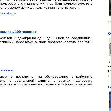
аполыхала в считанные минуты. Наш коллега вместе с
го пламенем жилища, сам хозяин получил ожоги.
ская область
20
инились 100 человек
О
ксистов. 3 декабря на один день к ней присоединились
явивших забастовку в знак протеста против политики
Х
к
р
е такси
сплатно доставляют на обследование в районную
20
авление социальной защиты в рамках нацпроекта
иль, на котором пожилых людей с комфортом привозят
Г