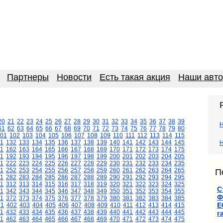
Партнеры
Новости
Есть такая акция
Наши авт
20
21
22
23
24
25
26
27
28
29
30
31
32
33
34
35
36
37
38
39
61
62
63
64
65
66
67
68
69
70
71
72
73
74
75
76
77
78
79
80
01
102
103
104
105
106
107
108
109
110
111
112
113
114
115
1
132
133
134
135
136
137
138
139
140
141
142
143
144
145
Н
1
162
163
164
165
166
167
168
169
170
171
172
173
174
175
1
192
193
194
195
196
197
198
199
200
201
202
203
204
205
1
222
223
224
225
226
227
228
229
230
231
232
233
234
235
1
252
253
254
255
256
257
258
259
260
261
262
263
264
265
П
1
282
283
284
285
286
287
288
289
290
291
292
293
294
295
11
312
313
314
315
316
317
318
319
320
321
322
323
324
325
С
1
342
343
344
345
346
347
348
349
350
351
352
353
354
355
Ф
1
372
373
374
375
376
377
378
379
380
381
382
383
384
385
Е
01
402
403
404
405
406
407
408
409
410
411
412
413
414
415
1
432
433
434
435
436
437
438
439
440
441
442
443
444
445
г
1
462
463
464
465
466
467
468
469
470
471
472
473
474
475