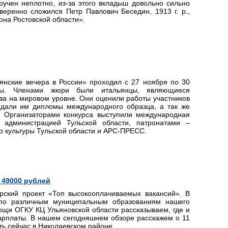
ручен неплотно, из-за этого вкладыш довольно сильно
веренно сложился Петр Павлович Беседин, 1913 г. р.,
на Ростовской области».
янские вечера в России» проходил с 27 ноября по 30
лы. Членами жюри были итальянцы, являющиеся
ва на мировом уровне. Они оценили работы участников
ыдали им дипломы международного образца, а так же
 Организаторами конкурса выступили международная
и администрацией Тульской области, патронатами –
о культуры Тульской области и АРС-ПРЕСС.
 49000 рублей
орский проект «Топ высокооплачиваемых вакансий». В
 по различным муниципальным образованиям нашего
щи ОГКУ КЦ Ульяновской области рассказываем, где и
зарплаты. В нашем сегодняшнем обзоре расскажем о 11
ть сейчас в Николаевском районе.