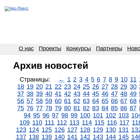
О нас
Проекты
Конкурсы
Партнеры
Ново
Архив новостей
Страницы:
←
1
2
3
4
5
6
7
8
9
10
11
18
19
20
21
22
23
24
25
26
27
28
29
30
37
38
39
40
41
42
43
44
45
46
47
48
49
56
57
58
59
60
61
62
63
64
65
66
67
68
75
76
77
78
79
80
81
82
83
84
85
86
87
94
95
96
97
98
99
100
101
102
103
10
109
110
111
112
113
114
115
116
117
11
123
124
125
126
127
128
129
130
131
13
137
138
139
140
141
142
143
144
145
14