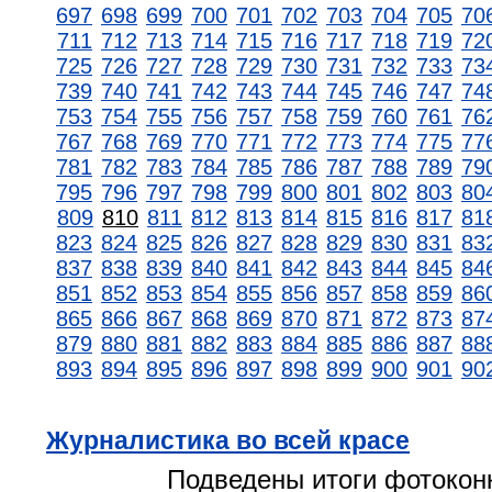
697
698
699
700
701
702
703
704
705
70
711
712
713
714
715
716
717
718
719
72
725
726
727
728
729
730
731
732
733
73
739
740
741
742
743
744
745
746
747
74
753
754
755
756
757
758
759
760
761
76
767
768
769
770
771
772
773
774
775
77
781
782
783
784
785
786
787
788
789
79
795
796
797
798
799
800
801
802
803
80
809
810
811
812
813
814
815
816
817
81
823
824
825
826
827
828
829
830
831
83
837
838
839
840
841
842
843
844
845
84
851
852
853
854
855
856
857
858
859
86
865
866
867
868
869
870
871
872
873
87
879
880
881
882
883
884
885
886
887
88
893
894
895
896
897
898
899
900
901
90
Журналистика во всей красе
Подведены итоги фотокон