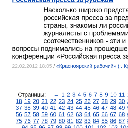
Насколько широко предст
российская пресса за пр
страны, знакомы ли росси
журналисты с проблемам
соотечественников - эти и
вопросы поднимались на прошедшей
конференции «Российская пресса з
22.02.2012 18:05
/
«Красноярский рабочий» (г. К
Страницы:
←
1
2
3
4
5
6
7
8
9
10
11
18
19
20
21
22
23
24
25
26
27
28
29
30
37
38
39
40
41
42
43
44
45
46
47
48
49
56
57
58
59
60
61
62
63
64
65
66
67
68
75
76
77
78
79
80
81
82
83
84
85
86
87
94
95
96
97
98
99
100
101
102
103
10