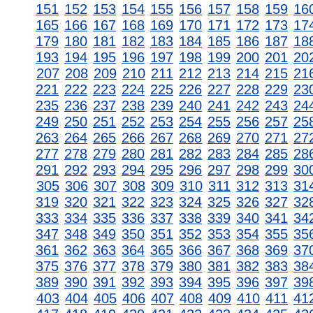
151
152
153
154
155
156
157
158
159
16
165
166
167
168
169
170
171
172
173
17
179
180
181
182
183
184
185
186
187
18
193
194
195
196
197
198
199
200
201
20
207
208
209
210
211
212
213
214
215
21
221
222
223
224
225
226
227
228
229
23
235
236
237
238
239
240
241
242
243
24
249
250
251
252
253
254
255
256
257
25
263
264
265
266
267
268
269
270
271
27
277
278
279
280
281
282
283
284
285
28
291
292
293
294
295
296
297
298
299
30
305
306
307
308
309
310
311
312
313
31
319
320
321
322
323
324
325
326
327
32
333
334
335
336
337
338
339
340
341
34
347
348
349
350
351
352
353
354
355
35
361
362
363
364
365
366
367
368
369
37
375
376
377
378
379
380
381
382
383
38
389
390
391
392
393
394
395
396
397
39
403
404
405
406
407
408
409
410
411
41