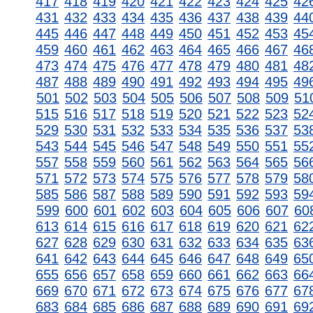
417
418
419
420
421
422
423
424
425
42
431
432
433
434
435
436
437
438
439
44
445
446
447
448
449
450
451
452
453
45
459
460
461
462
463
464
465
466
467
46
473
474
475
476
477
478
479
480
481
48
487
488
489
490
491
492
493
494
495
49
501
502
503
504
505
506
507
508
509
51
515
516
517
518
519
520
521
522
523
52
529
530
531
532
533
534
535
536
537
53
543
544
545
546
547
548
549
550
551
55
557
558
559
560
561
562
563
564
565
56
571
572
573
574
575
576
577
578
579
58
585
586
587
588
589
590
591
592
593
59
599
600
601
602
603
604
605
606
607
60
613
614
615
616
617
618
619
620
621
62
627
628
629
630
631
632
633
634
635
63
641
642
643
644
645
646
647
648
649
65
655
656
657
658
659
660
661
662
663
66
669
670
671
672
673
674
675
676
677
67
683
684
685
686
687
688
689
690
691
69