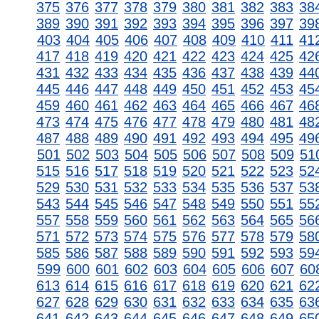
375
376
377
378
379
380
381
382
383
38
389
390
391
392
393
394
395
396
397
39
403
404
405
406
407
408
409
410
411
41
417
418
419
420
421
422
423
424
425
42
431
432
433
434
435
436
437
438
439
44
445
446
447
448
449
450
451
452
453
45
459
460
461
462
463
464
465
466
467
46
473
474
475
476
477
478
479
480
481
48
487
488
489
490
491
492
493
494
495
49
501
502
503
504
505
506
507
508
509
51
515
516
517
518
519
520
521
522
523
52
529
530
531
532
533
534
535
536
537
53
543
544
545
546
547
548
549
550
551
55
557
558
559
560
561
562
563
564
565
56
571
572
573
574
575
576
577
578
579
58
585
586
587
588
589
590
591
592
593
59
599
600
601
602
603
604
605
606
607
60
613
614
615
616
617
618
619
620
621
62
627
628
629
630
631
632
633
634
635
63
641
642
643
644
645
646
647
648
649
65