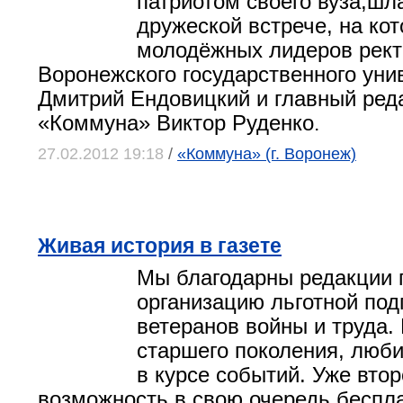
патриотом своего вуза,шл
дружеской встрече, на ко
молодёжных лидеров рект
Воронежского государственного уни
Дмитрий Ендовицкий и главный реда
«Коммуна» Виктор Руденко
.
27.02.2012 19:18
/
«Коммуна» (г. Воронеж)
Живая история в газете
Мы благодарны редакции г
организацию льготной под
ветеранов войны и труда.
старшего поколения, люби
в курсе событий. Уже вто
возможность в свою очередь беспл