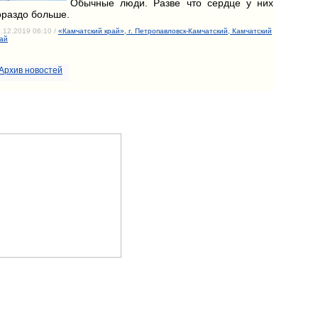
Обычные люди. Разве что сердце у них
ораздо больше.
.12.2019 06:10 /
«Камчатский край», г. Петропавловск-Камчатский, Камчатский
ай
Архив новостей