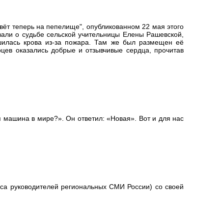
вёт теперь на пепелище", опубликованном 22 мая этого
зали о судьбе сельской учительницы Елены Рашевской,
шилась крова из-за пожара. Там же был размещен её
рцев оказались добрые и отзывчивые сердца, прочитав
 машина в мире?». Он ответил: «Новая». Вот и для нас
са руководителей региональных СМИ России) со своей