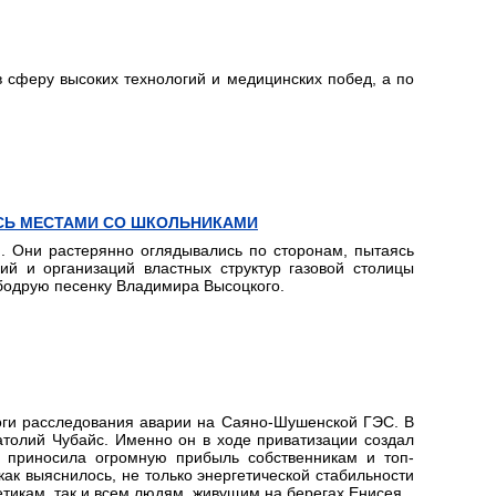
в сферу высоких технологий и медицинских побед, а по
СЬ МЕСТАМИ СО ШКОЛЬНИКАМИ
и. Они растерянно оглядывались по сторонам, пытаясь
ий и организаций властных структур газовой столицы
бодрую песенку Владимира Высоцкого.
оги расследования аварии на Саяно-Шушенской ГЭС. В
атолий Чубайс. Именно он в ходе приватизации создал
ы, приносила огромную прибыль собственникам и топ-
как выяснилось, не только энергетической стабильности
етикам, так и всем людям, живущим на берегах Енисея.