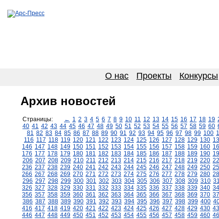
О нас
Проекты
Конкурсы
Архив новостей
Страницы:
←
1
2
3
4
5
6
7
8
9
10
11
12
13
14
15
16
17
18
19
40
41
42
43
44
45
46
47
48
49
50
51
52
53
54
55
56
57
58
59
60
81
82
83
84
85
86
87
88
89
90
91
92
93
94
95
96
97
98
99
100
116
117
118
119
120
121
122
123
124
125
126
127
128
129
130
1
146
147
148
149
150
151
152
153
154
155
156
157
158
159
160
1
176
177
178
179
180
181
182
183
184
185
186
187
188
189
190
1
206
207
208
209
210
211
212
213
214
215
216
217
218
219
220
2
236
237
238
239
240
241
242
243
244
245
246
247
248
249
250
2
266
267
268
269
270
271
272
273
274
275
276
277
278
279
280
2
296
297
298
299
300
301
302
303
304
305
306
307
308
309
310
3
326
327
328
329
330
331
332
333
334
335
336
337
338
339
340
3
356
357
358
359
360
361
362
363
364
365
366
367
368
369
370
3
386
387
388
389
390
391
392
393
394
395
396
397
398
399
400
4
416
417
418
419
420
421
422
423
424
425
426
427
428
429
430
4
446
447
448
449
450
451
452
453
454
455
456
457
458
459
460
4