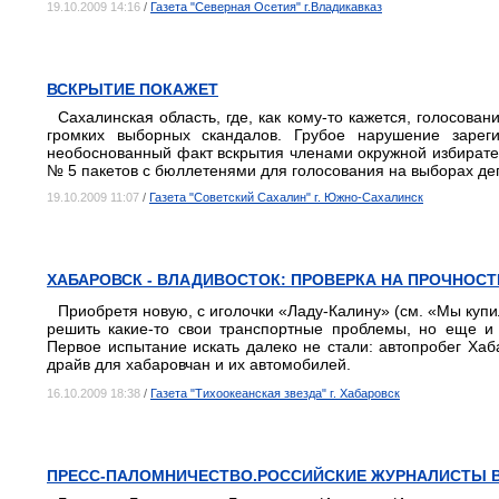
19.10.2009 14:16
/
Газета "Северная Осетия" г.Владикавказ
ВСКРЫТИЕ ПОКАЖЕТ
Сахалинская область, где, как кому-то кажется, голосова
громких выборных скандалов. Грубое нарушение зарег
необоснованный факт вскрытия членами окружной избирате
№ 5 пакетов с бюллетенями для голосования на выборах де
19.10.2009 11:07
/
Газета "Советский Сахалин" г. Южно-Сахалинск
ХАБАРОВСК - ВЛАДИВОСТОК: ПРОВЕРКА НА ПРОЧНОСТ
Приобретя новую, с иголочки «Ладу-Калину» (см.
«Мы купи
решить какие-то свои транспортные проблемы, но еще и 
Первое испытание искать далеко не стали: автопробег Хаба
драйв для хабаровчан и их автомобилей.
16.10.2009 18:38
/
Газета "Тихоокеанская звезда" г. Хабаровск
ПРЕСС-ПАЛОМНИЧЕСТВО.РОССИЙСКИЕ ЖУРНАЛИСТЫ В