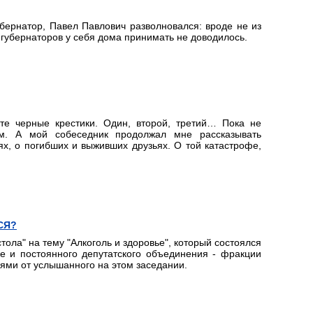
губернатор, Павел Павлович разволновался: вроде не из
от губернаторов у себя дома принимать не доводилось.
те черные крестики. Один, второй, третий… Пока не
ом. А мой собеседник продолжал мне рассказывать
х, о погибших и выживших друзьях. О той катастрофе,
СЯ?
тола" на тему "Алкоголь и здоровье", который состоялся
е и постоянного депутатского объединения - фракции
иями от услышанного на этом заседании.