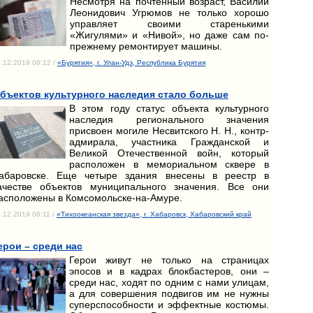
Несмотря на почтенный возраст, Василий
Леонидович Угрюмов не только хорошо
управляет своими старенькими
«Жигулями» и «Нивой», но даже сам по-
прежнему ремонтирует машины.
.12.2019 06:12 /
«Бурятия», г. Улан-Удэ, Республика Бурятия
бъектов культурного наследия стало больше
В этом году статус объекта культурного
наследия регионального значения
присвоен могиле Несвитского Н. Н., контр-
адмирала, участника Гражданской и
Великой Отечественной войн, который
расположен в мемориальном сквере в
абаровске. Еще четыре здания внесены в реестр в
ачестве объектов муниципального значения. Все они
асположены в Комсомольске-на-Амуре.
.12.2019 06:11 /
«Тихоокеанская звезда», г. Хабаровск, Хабаровский край
ерои – среди нас
Герои живут не только на страницах
эпосов и в кадрах блокбастеров, они –
среди нас, ходят по одним с нами улицам,
а для совершения подвигов им не нужны
суперспособности и эффектные костюмы.