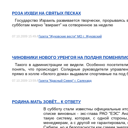
РОЗА ИУДЕИ НА СВЯТЫХ ПЕСКАХ
Государство Израиль развивается творчески, прорываясь 
субботам мирно "взирает" на сотворенное за неделю
07.10.2009 15:49
/
Газета "Жуковские вести" МО г. Жуковский
ЧИНОВНИКИ НОВОГО УРЕНГОЯ НА ПОЛДНЯ ПОМЕНЯЛИ
Такого в администрации не видели. Особенно посетител
понять, что происходит. Солидные руководители управлен
прямо в холле «белого дома» выдавали спортивные па под 
07.10.2009 13:59
/
Газета "Красный Север" г. Салехард
РОДИНА-МАТЬ ЗОВЁТ... К ОТВЕТУ
В субботу стали известны официальные ит
списке виновных - экс-глава РАО "ЕЭС" Ан
такую систему, которая, с одной сторон
менеджерам, а с другой не гарантировала, 
Сибири, но и безопасности как самим энерг