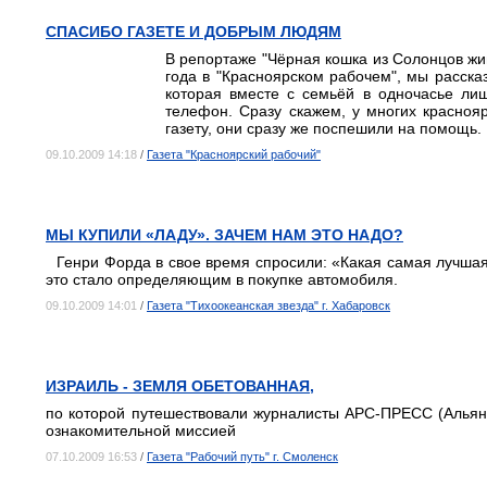
СПАСИБО ГАЗЕТЕ И ДОБРЫМ ЛЮДЯМ
В репортаже "Чёрная кошка из Солонцов жи
года в "Красноярском рабочем", мы расска
которая вместе с семьёй в одночасье ли
телефон. Сразу скажем, у многих красноя
газету, они сразу же поспешили на помощь.
09.10.2009 14:18
/
Газета "Красноярский рабочий"
МЫ КУПИЛИ «ЛАДУ». ЗАЧЕМ НАМ ЭТО НАДО?
Генри Форда в свое время спросили: «Какая самая лучшая
это стало определяющим в покупке автомобиля.
09.10.2009 14:01
/
Газета "Тихоокеанская звезда" г. Хабаровск
ИЗРАИЛЬ - ЗЕМЛЯ ОБЕТОВАННАЯ,
по которой путешествовали журналисты АРС-ПРЕСС (Альян
ознакомительной миссией
07.10.2009 16:53
/
Газета "Рабочий путь" г. Смоленск