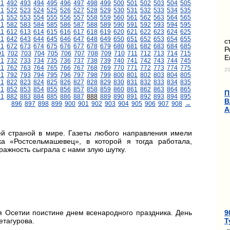
91
492
493
494
495
496
497
498
499
500
501
502
503
504
505
21
522
523
524
525
526
527
528
529
530
531
532
533
534
535
51
552
553
554
555
556
557
558
559
560
561
562
563
564
565
81
582
583
584
585
586
587
588
589
590
591
592
593
594
595
11
612
613
614
615
616
617
618
619
620
621
622
623
624
625
41
642
643
644
645
646
647
648
649
650
651
652
653
654
655
с
71
672
673
674
675
676
677
678
679
680
681
682
683
684
685
Р
01
702
703
704
705
706
707
708
709
710
711
712
713
714
715
Е
31
732
733
734
735
736
737
738
739
740
741
742
743
744
745
61
762
763
764
765
766
767
768
769
770
771
772
773
774
775
20
91
792
793
794
795
796
797
798
799
800
801
802
803
804
805
21
822
823
824
825
826
827
828
829
830
831
832
833
834
835
51
852
853
854
855
856
857
858
859
860
861
862
863
864
865
П
81
882
883
884
885
886
887
888
889
890
891
892
893
894
895
В
896
897
898
899
900
901
902
903
904
905
906
907
908
→
А
ей страной в мире. Газеты любого направления имели
а «Ростсельмашевец», в которой я тогда работала,
ражность сыграла с нами злую шутку.
9
ля Осетии поистине днем всенародного праздника. День
Т
етагурова.