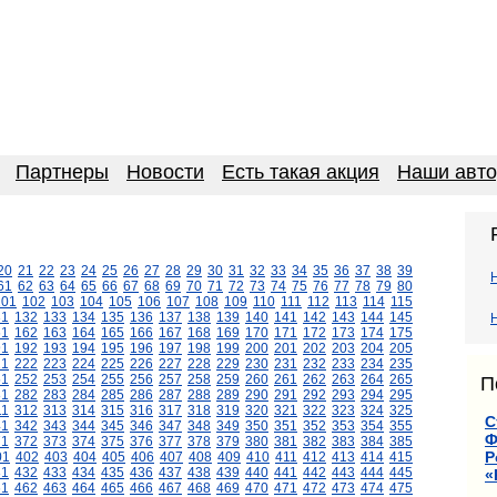
Партнеры
Новости
Есть такая акция
Наши авт
20
21
22
23
24
25
26
27
28
29
30
31
32
33
34
35
36
37
38
39
61
62
63
64
65
66
67
68
69
70
71
72
73
74
75
76
77
78
79
80
101
102
103
104
105
106
107
108
109
110
111
112
113
114
115
31
132
133
134
135
136
137
138
139
140
141
142
143
144
145
61
162
163
164
165
166
167
168
169
170
171
172
173
174
175
91
192
193
194
195
196
197
198
199
200
201
202
203
204
205
21
222
223
224
225
226
227
228
229
230
231
232
233
234
235
51
252
253
254
255
256
257
258
259
260
261
262
263
264
265
П
81
282
283
284
285
286
287
288
289
290
291
292
293
294
295
11
312
313
314
315
316
317
318
319
320
321
322
323
324
325
С
41
342
343
344
345
346
347
348
349
350
351
352
353
354
355
Ф
71
372
373
374
375
376
377
378
379
380
381
382
383
384
385
Р
01
402
403
404
405
406
407
408
409
410
411
412
413
414
415
31
432
433
434
435
436
437
438
439
440
441
442
443
444
445
«
61
462
463
464
465
466
467
468
469
470
471
472
473
474
475