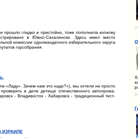
20
ние прошло гладко и пристойно, тоже пополнила копилку
истрировано в Южно-Сахалинске. Здесь имел место
О
льной комиссии одномандатного избирательного округа
путатов горсобрания.
Х
Ь.
к
ли «Ладу». Зачем нам это надо?»
), мы хотели не просто
р
проверить в деле детище отечественного автопрома.
20
ровск - Владивосток - Хабаровск - традиционный тест-
Г
 ИЗРАИЛЕ