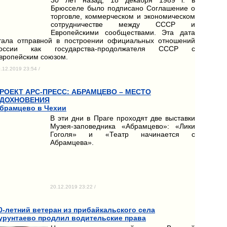
Брюсселе было подписано Соглашение о
торговле, коммерческом и экономическом
сотрудничестве между СССР и
Европейскими сообществами. Эта дата
тала отправной в построении официальных отношений
оссии как государства-продолжателя СССР с
вропейским союзом.
.12.2019 23:54 /
РОЕКТ АРС-ПРЕСС: АБРАМЦЕВО – МЕСТО
ДОХНОВЕНИЯ
брамцево в Чехии
В эти дни в Праге проходят две выставки
Музея-заповедника «Абрамцево»: «Лики
Гоголя» и «Театр начинается с
Абрамцева».
20.12.2019 23:22 /
0-летний ветеран из прибайкальского села
урунтаево продлил водительские права