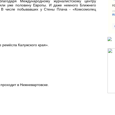
благодаря Международному журналистскому центру
г
или уже половину Европы. И даже немного Ближнего
. В числе побывавших у Стены Плача - «Комсомолец
20
кр
 ремёсла Калужского края».
 проходит в Нижневартовске.