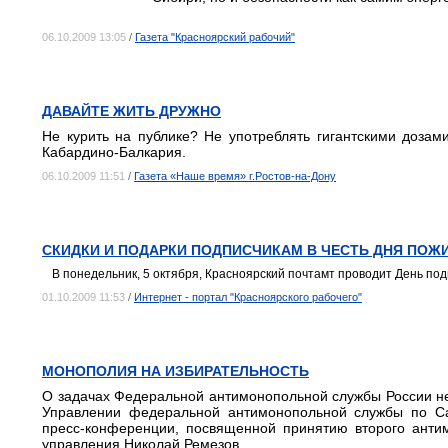
06.10.2009 13:05
/
Газета "Красноярский рабочий"
ДАВАЙТЕ ЖИТЬ ДРУЖНО
Не курить на публике? Не употреблять гигантскими дозам
Кабардино-Балкария.
06.10.2009 11:51
/
Газета «Наше время» г.Ростов-на-Дону
СКИДКИ И ПОДАРКИ ПОДПИСЧИКАМ В ЧЕСТЬ ДНЯ ПОЖ
В понедельник, 5 октября, Красноярский почтамт проводит День по
01.10.2009 11:53
/
Интернет - портал "Красноярского рабочего"
МОНОПОЛИЯ НА ИЗБИРАТЕЛЬНОСТЬ
О задачах Федеральной антимонопольной службы России не 
Управлении федеральной антимонопольной службы по Са
пресс-конференции, посвященной принятию второго антим
управления Николай Ремезов.