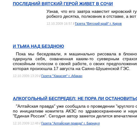
ПОСЛЕДНИЙ ВЯТСКИЙ ГЕРОЙ ЖИВЕТ В СОЧИ
Узнав, что его завтра навестит кировский 
робкого десятка, полковник в отставке, а в
12.10.2009 16:57
/
Газета "Вятский край" г. Киров
И ТЬМА НАД БЕЗДНОЮ
Пока мы беседовали, я машинально рисовала в блокно
одернула себя, охваченная каким-то суеверным страх
спокойным голосом о своей работе, о своих предположения
которая произошла 17 августа на Саяно-Шушенской ГЭС.
12.10.2009 13:20
/
Газета "Хакасия" г. Абакан
АЛКОГОЛЬНЫЙ БЕСПРЕДЕЛ: НЕ ПОРА ЛИ ОСТАНОВИТЬ
"Алтайская правда" уже сообщала о проведении "круглого с
по инициативе комитета АКЗС по здравоохранению и наук
"Единая Россия". Сегодня автор заметок делится впечатлен
12.10.2009 12:48
/
Газета "Алтайская правда" г. Барнаул