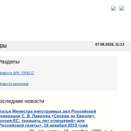
оры
07.08.2026, 11:13
Разделы
Новости АРС-ПРЕСС
Новости регионов
оследние новости
татья Министра иностранных дел Российской
едерации С. В. Лаврова «Соседи по Европе».
оссия-ЕС: тридцать лет отношений» для
Российской газеты», 18 декабря 2019 года
30 лет назад, 18 декабря 1989 г. в