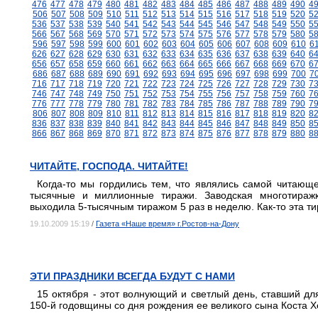
476
477
478
479
480
481
482
483
484
485
486
487
488
489
490
4
506
507
508
509
510
511
512
513
514
515
516
517
518
519
520
5
536
537
538
539
540
541
542
543
544
545
546
547
548
549
550
5
566
567
568
569
570
571
572
573
574
575
576
577
578
579
580
5
596
597
598
599
600
601
602
603
604
605
606
607
608
609
610
6
626
627
628
629
630
631
632
633
634
635
636
637
638
639
640
6
656
657
658
659
660
661
662
663
664
665
666
667
668
669
670
6
686
687
688
689
690
691
692
693
694
695
696
697
698
699
700
7
716
717
718
719
720
721
722
723
724
725
726
727
728
729
730
7
746
747
748
749
750
751
752
753
754
755
756
757
758
759
760
7
776
777
778
779
780
781
782
783
784
785
786
787
788
789
790
7
806
807
808
809
810
811
812
813
814
815
816
817
818
819
820
8
836
837
838
839
840
841
842
843
844
845
846
847
848
849
850
8
866
867
868
869
870
871
872
873
874
875
876
877
878
879
880
8
ЧИТАЙТЕ, ГОСПОДА. ЧИТАЙТЕ!
Когда-то мы гордились тем, что являлись самой читающ
тысячные и миллионные тиражи. Заводская многотиражк
выходила 5-тысячным тиражом 5 раз в неделю. Как-то эта ти
19.10.2009 15:19
/
Газета «Наше время» г.Ростов-на-Дону
ЭТИ ПРАЗДНИКИ ВСЕГДА БУДУТ С НАМИ
15 октября - этот волнующий и светлый день, ставший д
150-й годовщины со дня рождения ее великого сына Коста Х