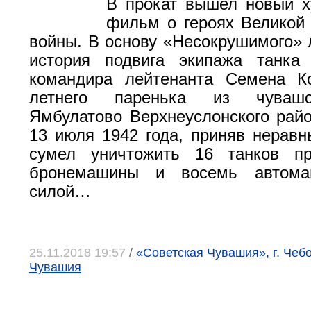
В прокат вышел новый х
фильм о героях Великой
войны. В основу «Несокрушимого» 
история подвига экипажа танка
командира лейтенанта Семена Ко
летнего паренька из чувашс
Ямбулатово Верхнеуслонского райо
13 июля 1942 года, приняв неравн
сумел уничтожить 16 танков пр
бронемашины и восемь автом
силой…
25.11.2018 19:57
/
«Советская Чувашия», г. Чеб
Чувашия