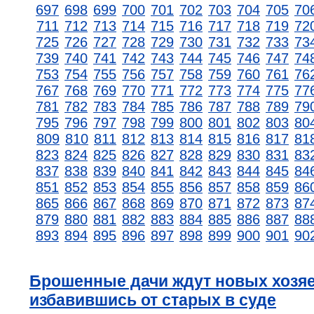
697
698
699
700
701
702
703
704
705
70
711
712
713
714
715
716
717
718
719
72
725
726
727
728
729
730
731
732
733
73
739
740
741
742
743
744
745
746
747
74
753
754
755
756
757
758
759
760
761
76
767
768
769
770
771
772
773
774
775
77
781
782
783
784
785
786
787
788
789
79
795
796
797
798
799
800
801
802
803
80
809
810
811
812
813
814
815
816
817
81
823
824
825
826
827
828
829
830
831
83
837
838
839
840
841
842
843
844
845
84
851
852
853
854
855
856
857
858
859
86
865
866
867
868
869
870
871
872
873
87
879
880
881
882
883
884
885
886
887
88
893
894
895
896
897
898
899
900
901
90
Брошенные дачи ждут новых хозяе
избавившись от старых в суде