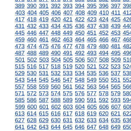
389
390
391
392
393
394
395
396
397
39
403
404
405
406
407
408
409
410
411
41
417
418
419
420
421
422
423
424
425
42
431
432
433
434
435
436
437
438
439
44
445
446
447
448
449
450
451
452
453
45
459
460
461
462
463
464
465
466
467
46
473
474
475
476
477
478
479
480
481
48
487
488
489
490
491
492
493
494
495
49
501
502
503
504
505
506
507
508
509
51
515
516
517
518
519
520
521
522
523
52
529
530
531
532
533
534
535
536
537
53
543
544
545
546
547
548
549
550
551
55
557
558
559
560
561
562
563
564
565
56
571
572
573
574
575
576
577
578
579
58
585
586
587
588
589
590
591
592
593
59
599
600
601
602
603
604
605
606
607
60
613
614
615
616
617
618
619
620
621
62
627
628
629
630
631
632
633
634
635
63
641
642
643
644
645
646
647
648
649
65