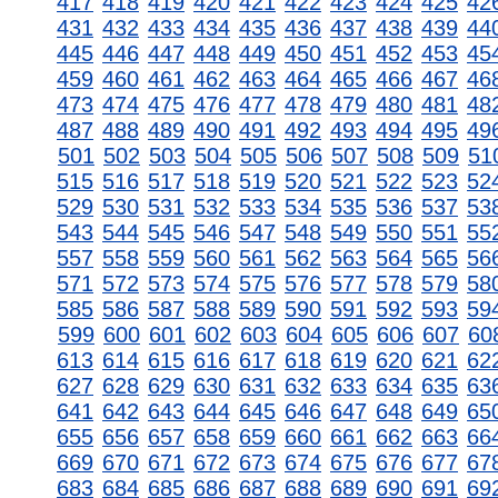
417
418
419
420
421
422
423
424
425
42
431
432
433
434
435
436
437
438
439
44
445
446
447
448
449
450
451
452
453
45
459
460
461
462
463
464
465
466
467
46
473
474
475
476
477
478
479
480
481
48
487
488
489
490
491
492
493
494
495
49
501
502
503
504
505
506
507
508
509
51
515
516
517
518
519
520
521
522
523
52
529
530
531
532
533
534
535
536
537
53
543
544
545
546
547
548
549
550
551
55
557
558
559
560
561
562
563
564
565
56
571
572
573
574
575
576
577
578
579
58
585
586
587
588
589
590
591
592
593
59
599
600
601
602
603
604
605
606
607
60
613
614
615
616
617
618
619
620
621
62
627
628
629
630
631
632
633
634
635
63
641
642
643
644
645
646
647
648
649
65
655
656
657
658
659
660
661
662
663
66
669
670
671
672
673
674
675
676
677
67
683
684
685
686
687
688
689
690
691
69