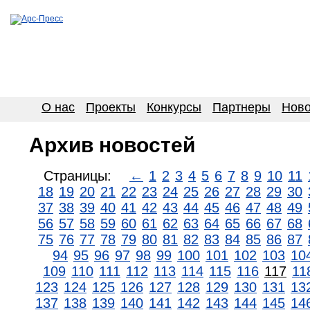
О нас
Проекты
Конкурсы
Партнеры
Ново
Архив новостей
Страницы:
←
1
2
3
4
5
6
7
8
9
10
11
18
19
20
21
22
23
24
25
26
27
28
29
30
37
38
39
40
41
42
43
44
45
46
47
48
49
56
57
58
59
60
61
62
63
64
65
66
67
68
75
76
77
78
79
80
81
82
83
84
85
86
87
94
95
96
97
98
99
100
101
102
103
10
109
110
111
112
113
114
115
116
117
11
123
124
125
126
127
128
129
130
131
13
137
138
139
140
141
142
143
144
145
14