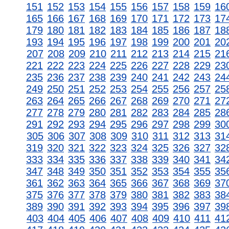
151
152
153
154
155
156
157
158
159
16
165
166
167
168
169
170
171
172
173
17
179
180
181
182
183
184
185
186
187
18
193
194
195
196
197
198
199
200
201
20
207
208
209
210
211
212
213
214
215
21
221
222
223
224
225
226
227
228
229
23
235
236
237
238
239
240
241
242
243
24
249
250
251
252
253
254
255
256
257
25
263
264
265
266
267
268
269
270
271
27
277
278
279
280
281
282
283
284
285
28
291
292
293
294
295
296
297
298
299
30
305
306
307
308
309
310
311
312
313
31
319
320
321
322
323
324
325
326
327
32
333
334
335
336
337
338
339
340
341
34
347
348
349
350
351
352
353
354
355
35
361
362
363
364
365
366
367
368
369
37
375
376
377
378
379
380
381
382
383
38
389
390
391
392
393
394
395
396
397
39
403
404
405
406
407
408
409
410
411
41