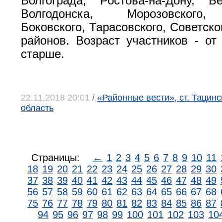
Волгограда, Ростова-на-Дону, Б
Волгодонска, Морозовского,
Боковского, Тарасовского, Советско
районов. Возраст участников - от
старше.
22.11.2018 20:01
/
«Районные вести», ст. Тацинс
область
Страницы:
←
1
2
3
4
5
6
7
8
9
10
11
18
19
20
21
22
23
24
25
26
27
28
29
30
37
38
39
40
41
42
43
44
45
46
47
48
49
56
57
58
59
60
61
62
63
64
65
66
67
68
75
76
77
78
79
80
81
82
83
84
85
86
87
94
95
96
97
98
99
100
101
102
103
10