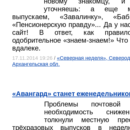
новому знакомцу, и
уточняешь: а еще 
выпускаем, «Завалинку», «Баб
«Пенсионерскую правду»... Да у на
сайт! В ответ, как правило
одобрительное «знаем-знаем!» Что 
вдалеке.
17.11.2014 19:26
/
«Северная неделя», Северод
Архангельская обл.
«Авангард» станет еженедельнико
Проблемы почтовой
необходимость сниже
толкнули местную пре
трёхразовых выпусков в неде