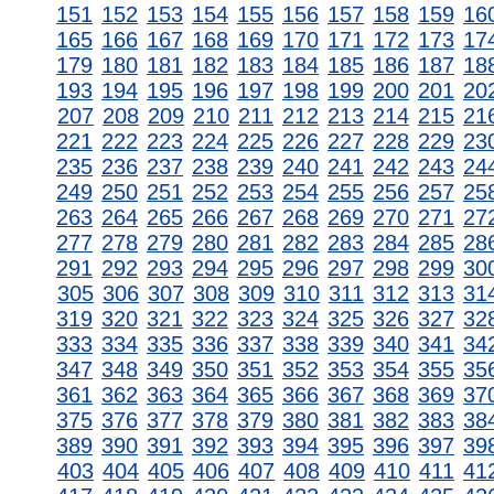
151
152
153
154
155
156
157
158
159
16
165
166
167
168
169
170
171
172
173
17
179
180
181
182
183
184
185
186
187
18
193
194
195
196
197
198
199
200
201
20
207
208
209
210
211
212
213
214
215
21
221
222
223
224
225
226
227
228
229
23
235
236
237
238
239
240
241
242
243
24
249
250
251
252
253
254
255
256
257
25
263
264
265
266
267
268
269
270
271
27
277
278
279
280
281
282
283
284
285
28
291
292
293
294
295
296
297
298
299
30
305
306
307
308
309
310
311
312
313
31
319
320
321
322
323
324
325
326
327
32
333
334
335
336
337
338
339
340
341
34
347
348
349
350
351
352
353
354
355
35
361
362
363
364
365
366
367
368
369
37
375
376
377
378
379
380
381
382
383
38
389
390
391
392
393
394
395
396
397
39
403
404
405
406
407
408
409
410
411
41