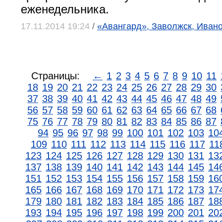
еженедельника.
17.11.2014 19:24
/
«Авангард», Заволжск, Ивано
Страницы:
←
1
2
3
4
5
6
7
8
9
10
11
18
19
20
21
22
23
24
25
26
27
28
29
30
37
38
39
40
41
42
43
44
45
46
47
48
49
56
57
58
59
60
61
62
63
64
65
66
67
68
75
76
77
78
79
80
81
82
83
84
85
86
87
94
95
96
97
98
99
100
101
102
103
10
109
110
111
112
113
114
115
116
117
11
123
124
125
126
127
128
129
130
131
13
137
138
139
140
141
142
143
144
145
14
151
152
153
154
155
156
157
158
159
16
165
166
167
168
169
170
171
172
173
17
179
180
181
182
183
184
185
186
187
18
193
194
195
196
197
198
199
200
201
20