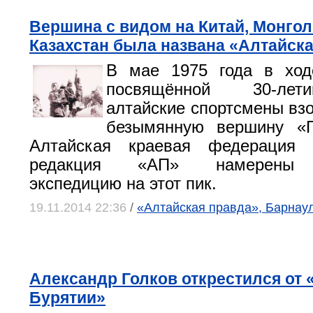
Вершина с видом на Китай, Монго
Казахстан была названа «Алтайск
В мае 1975 года в ход
посвящённой 30-ле
алтайские спортсмены вз
безымянную вершину «Г
Алтайская краевая федерация 
редакция «АП» намерены о
экспедицию на этот пик.
19.11.2014 22:36
/
«Алтайская правда», Барнау
Александр Голков открестился от
Бурятии»