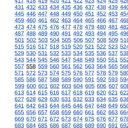
417
418
419
420
421
422
423
424
425
42
431
432
433
434
435
436
437
438
439
44
445
446
447
448
449
450
451
452
453
45
459
460
461
462
463
464
465
466
467
46
473
474
475
476
477
478
479
480
481
48
487
488
489
490
491
492
493
494
495
49
501
502
503
504
505
506
507
508
509
51
515
516
517
518
519
520
521
522
523
52
529
530
531
532
533
534
535
536
537
53
543
544
545
546
547
548
549
550
551
55
557
558
559
560
561
562
563
564
565
56
571
572
573
574
575
576
577
578
579
58
585
586
587
588
589
590
591
592
593
59
599
600
601
602
603
604
605
606
607
60
613
614
615
616
617
618
619
620
621
62
627
628
629
630
631
632
633
634
635
63
641
642
643
644
645
646
647
648
649
65
655
656
657
658
659
660
661
662
663
66
669
670
671
672
673
674
675
676
677
67
683
684
685
686
687
688
689
690
691
69