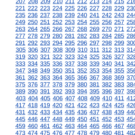
207
208
209
210
211
212
213
214
215
21
221
222
223
224
225
226
227
228
229
23
235
236
237
238
239
240
241
242
243
24
249
250
251
252
253
254
255
256
257
25
263
264
265
266
267
268
269
270
271
27
277
278
279
280
281
282
283
284
285
28
291
292
293
294
295
296
297
298
299
30
305
306
307
308
309
310
311
312
313
31
319
320
321
322
323
324
325
326
327
32
333
334
335
336
337
338
339
340
341
34
347
348
349
350
351
352
353
354
355
35
361
362
363
364
365
366
367
368
369
37
375
376
377
378
379
380
381
382
383
38
389
390
391
392
393
394
395
396
397
39
403
404
405
406
407
408
409
410
411
41
417
418
419
420
421
422
423
424
425
42
431
432
433
434
435
436
437
438
439
44
445
446
447
448
449
450
451
452
453
45
459
460
461
462
463
464
465
466
467
46
473
474
475
476
477
478
479
480
481
48