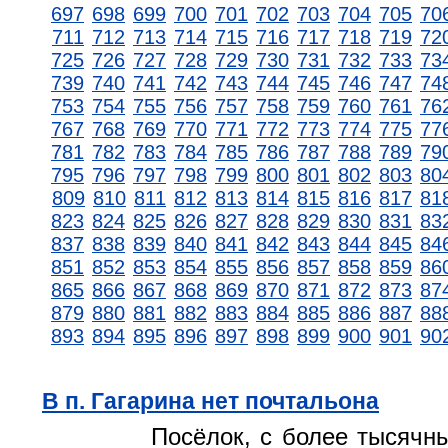
697
698
699
700
701
702
703
704
705
70
711
712
713
714
715
716
717
718
719
72
725
726
727
728
729
730
731
732
733
73
739
740
741
742
743
744
745
746
747
74
753
754
755
756
757
758
759
760
761
76
767
768
769
770
771
772
773
774
775
77
781
782
783
784
785
786
787
788
789
79
795
796
797
798
799
800
801
802
803
80
809
810
811
812
813
814
815
816
817
81
823
824
825
826
827
828
829
830
831
83
837
838
839
840
841
842
843
844
845
84
851
852
853
854
855
856
857
858
859
86
865
866
867
868
869
870
871
872
873
87
879
880
881
882
883
884
885
886
887
88
893
894
895
896
897
898
899
900
901
90
В п. Гагарина нет почтальона
Посёлок, с более тысячн