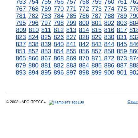
753
754
755
756
757
758
759
760
761
76
767
768
769
770
771
772
773
774
775
77
781
782
783
784
785
786
787
788
789
79
795
796
797
798
799
800
801
802
803
80
809
810
811
812
813
814
815
816
817
81
823
824
825
826
827
828
829
830
831
83
837
838
839
840
841
842
843
844
845
84
851
852
853
854
855
856
857
858
859
86
865
866
867
868
869
870
871
872
873
87
879
880
881
882
883
884
885
886
887
88
893
894
895
896
897
898
899
900
901
90
© 2008 «АРС-ПРЕСС»
О нас
АРС-ПРЕСС
О воде 