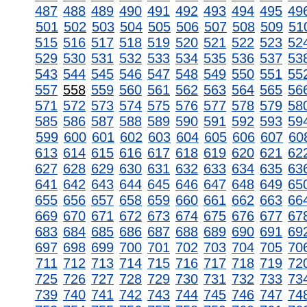
487
488
489
490
491
492
493
494
495
49
501
502
503
504
505
506
507
508
509
51
515
516
517
518
519
520
521
522
523
52
529
530
531
532
533
534
535
536
537
53
543
544
545
546
547
548
549
550
551
55
557
558
559
560
561
562
563
564
565
56
571
572
573
574
575
576
577
578
579
58
585
586
587
588
589
590
591
592
593
59
599
600
601
602
603
604
605
606
607
60
613
614
615
616
617
618
619
620
621
62
627
628
629
630
631
632
633
634
635
63
641
642
643
644
645
646
647
648
649
65
655
656
657
658
659
660
661
662
663
66
669
670
671
672
673
674
675
676
677
67
683
684
685
686
687
688
689
690
691
69
697
698
699
700
701
702
703
704
705
70
711
712
713
714
715
716
717
718
719
72
725
726
727
728
729
730
731
732
733
73
739
740
741
742
743
744
745
746
747
74