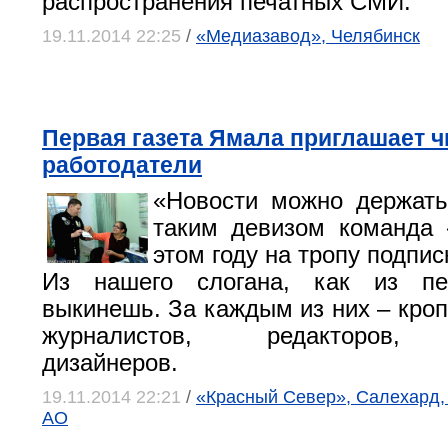
распространения печатных СМИ.
19.11.2014 22:25
/
«Медиазавод», Челябинск
Первая газета Ямала приглашает ч
работодатели
«Новости можно держать
таким девизом команда
этом году на тропу подпис
Из нашего слогана, как из пе
выкинешь. За каждым из них – кроп
журналистов, редакторов, к
дизайнеров.
19.11.2014 22:21
/
«Красный Север», Салехард,
АО