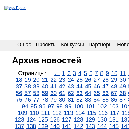
О нас
Проекты
Конкурсы
Партнеры
Ново
Архив новостей
Страницы:
←
1
2
3
4
5
6
7
8
9
10
11
18
19
20
21
22
23
24
25
26
27
28
29
30
37
38
39
40
41
42
43
44
45
46
47
48
49
56
57
58
59
60
61
62
63
64
65
66
67
68
75
76
77
78
79
80
81
82
83
84
85
86
87
94
95
96
97
98
99
100
101
102
103
10
109
110
111
112
113
114
115
116
117
11
123
124
125
126
127
128
129
130
131
13
137
138
139
140
141
142
143
144
145
14