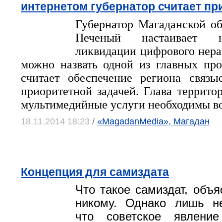
интернетом губернатор считает пр
Губернатор Магаданской о
Печеный настаивает 
ликвидации цифрового нера
можно назвать одной из главных пр
считает обеспечение региона связь
приоритетной задачей. Глава террито
мультимедийные услуги необходимы во
18.11.2014 18:23
/
«MagadanMedia», Магадан
Концепция для самиздата
Что такое самиздат, объя
никому. Однако лишь не
что советское явление