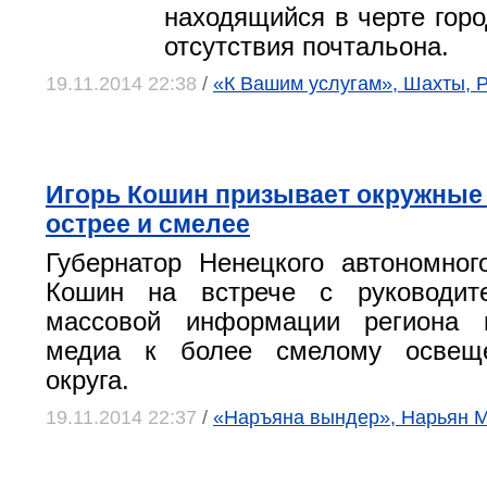
находящийся в черте горо
отсутствия почтальона.
19.11.2014 22:38
/
«К Вашим услугам», Шахты, Р
Игорь Кошин призывает окружные
острее и смелее
Губернатор Ненецкого автономног
Кошин на встрече с руководит
массовой информации региона 
медиа к более смелому освещ
округа.
19.11.2014 22:37
/
«Наръяна вындер», Нарьян М