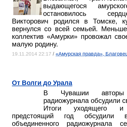
выдающегося амурско
остановилось серд
Викторович родился в Томске, к
вернулся со всей семьей. Меньш
коллектив «Амурки» провожал сво
малую родину.
19.11.2014 22:17
/
«Амурская правда», Благове
От Волги до Урала
В Чувашии авторы 
радиожурнала обсудили с
Итоги уходящего 
предстоящий год обсудили в
объединенного радиожурнала с