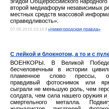
эгидой Общероссийского народного
второй медиафорум независимых р
местных средств массовой информ
справедливость».
07.05.2015 23:10
/
«Нижегородская правда»
С лейкой и блокнотом, а то и с п
ВОЕНКОРЫ. В Великой Побед
бесчеловечным в истории цивил
пламенное слово прессы, оп
правдивый фотоснимок или ярк
сыграли не меньшую роль, чем геро
солдата, чем сила нашего оружия и
смертельного металла. Подви
журналистов, писателей, фотоко