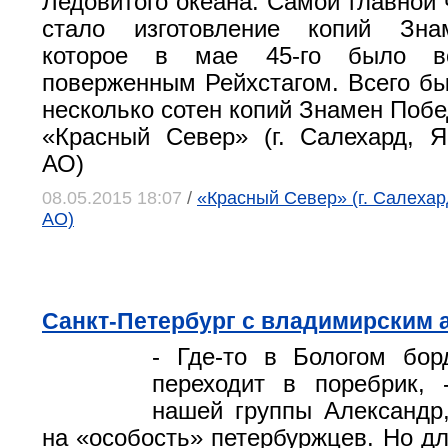
Ледовитого океана. Самой главной 
стало изготовление копий Зна
которое в мае 45-го было в
поверженным Рейхстагом. Всего бы
несколько сотен копий Знамен Побе
«Красный Север» (г. Салехард, 
АО)
08.05.2015 18:07
/
«Красный Север» (г. Салеха
АО)
Санкт-Петербург с владимирским 
- Где-то в Бологом бор
переходит в поребрик, 
нашей группы Александр
на «особость» петербуржцев. Но д