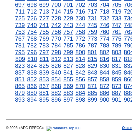
697
698
699
700
701
702
703
704
705
70
711
712
713
714
715
716
717
718
719
72
725
726
727
728
729
730
731
732
733
73
739
740
741
742
743
744
745
746
747
74
753
754
755
756
757
758
759
760
761
76
767
768
769
770
771
772
773
774
775
77
781
782
783
784
785
786
787
788
789
79
795
796
797
798
799
800
801
802
803
80
809
810
811
812
813
814
815
816
817
81
823
824
825
826
827
828
829
830
831
83
837
838
839
840
841
842
843
844
845
84
851
852
853
854
855
856
857
858
859
86
865
866
867
868
869
870
871
872
873
87
879
880
881
882
883
884
885
886
887
88
893
894
895
896
897
898
899
900
901
90
© 2008 «АРС-ПРЕСС»
О нас