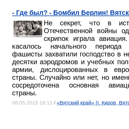
- Где был? - Бомбил Берлин! Вятс
Не секрет, что в ист
Отечественной войны од
скрипок играла авиация
касалось начального периода 
фашисты захватили господство в н
десятки аэродромов и учебных пол
армии, дислоцированных в евро
страны. Случайно или нет, но имен
сосредоточена основная авиа
страны.
08.05.2015 18:12
/
«Вятский край» (г. Киров, Вят