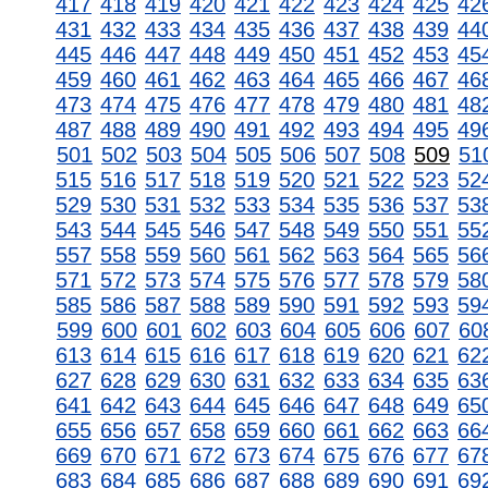
417
418
419
420
421
422
423
424
425
42
431
432
433
434
435
436
437
438
439
44
445
446
447
448
449
450
451
452
453
45
459
460
461
462
463
464
465
466
467
46
473
474
475
476
477
478
479
480
481
48
487
488
489
490
491
492
493
494
495
49
501
502
503
504
505
506
507
508
509
51
515
516
517
518
519
520
521
522
523
52
529
530
531
532
533
534
535
536
537
53
543
544
545
546
547
548
549
550
551
55
557
558
559
560
561
562
563
564
565
56
571
572
573
574
575
576
577
578
579
58
585
586
587
588
589
590
591
592
593
59
599
600
601
602
603
604
605
606
607
60
613
614
615
616
617
618
619
620
621
62
627
628
629
630
631
632
633
634
635
63
641
642
643
644
645
646
647
648
649
65
655
656
657
658
659
660
661
662
663
66
669
670
671
672
673
674
675
676
677
67
683
684
685
686
687
688
689
690
691
69