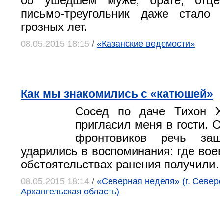
об ушедшем муже, брате, отце.
письмо-треугольник даже стало
грозных лет.
08.05.2015 18:15
/
«Казанские ведомости»
Как мы знакомились с «катюшей»
Сосед по даче Тихон Х
пригласил меня в гости. 
фронтовиков речь заш
ударились в воспоминания: где вое
обстоятельствах ранения получил
08.05.2015 18:14
/
«Северная неделя» (г. Север
Архангельская область)