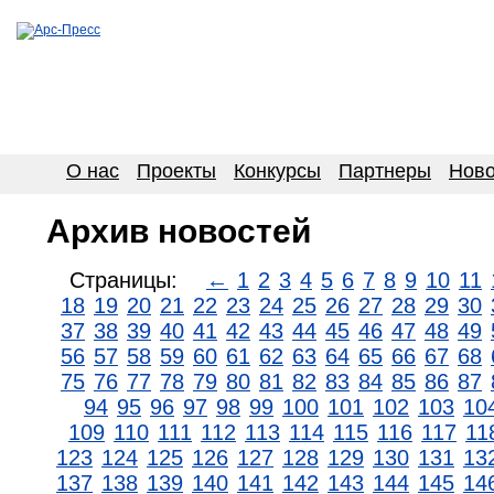
О нас
Проекты
Конкурсы
Партнеры
Ново
Архив новостей
Страницы:
←
1
2
3
4
5
6
7
8
9
10
11
18
19
20
21
22
23
24
25
26
27
28
29
30
37
38
39
40
41
42
43
44
45
46
47
48
49
56
57
58
59
60
61
62
63
64
65
66
67
68
75
76
77
78
79
80
81
82
83
84
85
86
87
94
95
96
97
98
99
100
101
102
103
10
109
110
111
112
113
114
115
116
117
11
123
124
125
126
127
128
129
130
131
13
137
138
139
140
141
142
143
144
145
14