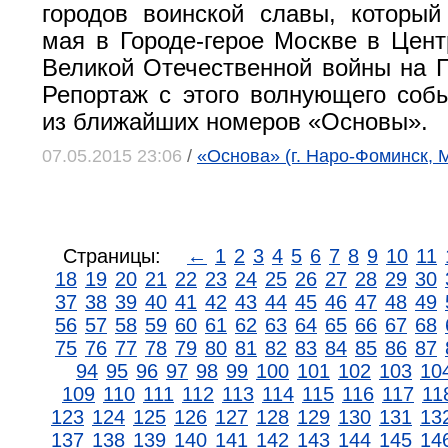
городов воинской славы, который
мая в Городе-герое Москве в Цен
Великой Отечественной войны на П
Репортаж с этого волнующего соб
из ближайших номеров «Основы».
07.05.2015 23:06
/
«Основа» (г. Наро-Фоминск, 
Страницы:
←
1
2
3
4
5
6
7
8
9
10
11
18
19
20
21
22
23
24
25
26
27
28
29
30
37
38
39
40
41
42
43
44
45
46
47
48
49
56
57
58
59
60
61
62
63
64
65
66
67
68
75
76
77
78
79
80
81
82
83
84
85
86
87
94
95
96
97
98
99
100
101
102
103
10
109
110
111
112
113
114
115
116
117
11
123
124
125
126
127
128
129
130
131
13
137
138
139
140
141
142
143
144
145
14