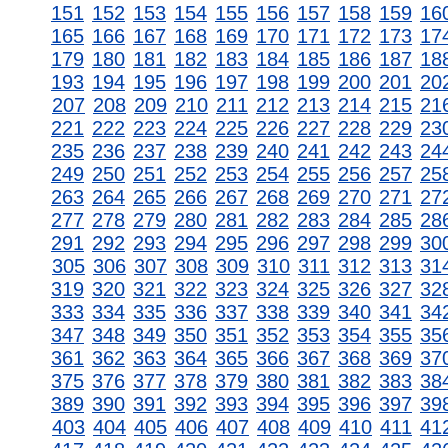
151
152
153
154
155
156
157
158
159
16
165
166
167
168
169
170
171
172
173
17
179
180
181
182
183
184
185
186
187
18
193
194
195
196
197
198
199
200
201
20
207
208
209
210
211
212
213
214
215
21
221
222
223
224
225
226
227
228
229
23
235
236
237
238
239
240
241
242
243
24
249
250
251
252
253
254
255
256
257
25
263
264
265
266
267
268
269
270
271
27
277
278
279
280
281
282
283
284
285
28
291
292
293
294
295
296
297
298
299
30
305
306
307
308
309
310
311
312
313
31
319
320
321
322
323
324
325
326
327
32
333
334
335
336
337
338
339
340
341
34
347
348
349
350
351
352
353
354
355
35
361
362
363
364
365
366
367
368
369
37
375
376
377
378
379
380
381
382
383
38
389
390
391
392
393
394
395
396
397
39
403
404
405
406
407
408
409
410
411
41