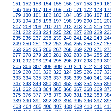
151
152
153
154
155
156
157
158
159
16
165
166
167
168
169
170
171
172
173
17
179
180
181
182
183
184
185
186
187
18
193
194
195
196
197
198
199
200
201
20
207
208
209
210
211
212
213
214
215
21
221
222
223
224
225
226
227
228
229
23
235
236
237
238
239
240
241
242
243
24
249
250
251
252
253
254
255
256
257
25
263
264
265
266
267
268
269
270
271
27
277
278
279
280
281
282
283
284
285
28
291
292
293
294
295
296
297
298
299
30
305
306
307
308
309
310
311
312
313
31
319
320
321
322
323
324
325
326
327
32
333
334
335
336
337
338
339
340
341
34
347
348
349
350
351
352
353
354
355
35
361
362
363
364
365
366
367
368
369
37
375
376
377
378
379
380
381
382
383
38
389
390
391
392
393
394
395
396
397
39
403
404
405
406
407
408
409
410
411
41