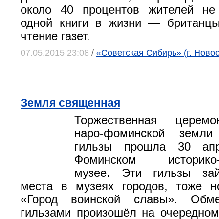
около 40 процентов жителей не
одной книги в жизни — британцы
чтение газет.
07.05.2015 23:08
/
«Советская Сибирь» (г. Ново
Земля священная
Торжественная церемо
наро-фоминской земл
гильзы прошла 30 ап
Фоминском историко-к
музее. Эти гильзы за
места в музеях городов, тоже н
«Город воинской славы». Обм
гильзами произошёл на очередно