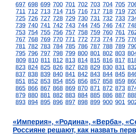
697
698
699
700
701
702
703
704
705
70
711
712
713
714
715
716
717
718
719
72
725
726
727
728
729
730
731
732
733
73
739
740
741
742
743
744
745
746
747
74
753
754
755
756
757
758
759
760
761
76
767
768
769
770
771
772
773
774
775
77
781
782
783
784
785
786
787
788
789
79
795
796
797
798
799
800
801
802
803
80
809
810
811
812
813
814
815
816
817
81
823
824
825
826
827
828
829
830
831
83
837
838
839
840
841
842
843
844
845
84
851
852
853
854
855
856
857
858
859
86
865
866
867
868
869
870
871
872
873
87
879
880
881
882
883
884
885
886
887
88
893
894
895
896
897
898
899
900
901
90
«Империя», «Родина», «Верба», «С
Россияне решают, как назвать пер