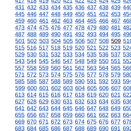
417
418
419
420
421
422
423
424
425
42
431
432
433
434
435
436
437
438
439
44
445
446
447
448
449
450
451
452
453
45
459
460
461
462
463
464
465
466
467
46
473
474
475
476
477
478
479
480
481
48
487
488
489
490
491
492
493
494
495
49
501
502
503
504
505
506
507
508
509
51
515
516
517
518
519
520
521
522
523
52
529
530
531
532
533
534
535
536
537
53
543
544
545
546
547
548
549
550
551
55
557
558
559
560
561
562
563
564
565
56
571
572
573
574
575
576
577
578
579
58
585
586
587
588
589
590
591
592
593
59
599
600
601
602
603
604
605
606
607
60
613
614
615
616
617
618
619
620
621
62
627
628
629
630
631
632
633
634
635
63
641
642
643
644
645
646
647
648
649
65
655
656
657
658
659
660
661
662
663
66
669
670
671
672
673
674
675
676
677
67
683
684
685
686
687
688
689
690
691
69