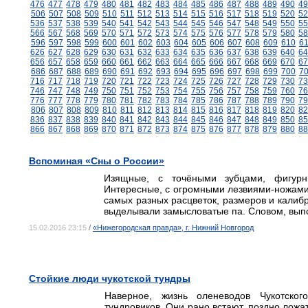
476
477
478
479
480
481
482
483
484
485
486
487
488
489
490
49
506
507
508
509
510
511
512
513
514
515
516
517
518
519
520
52
536
537
538
539
540
541
542
543
544
545
546
547
548
549
550
55
566
567
568
569
570
571
572
573
574
575
576
577
578
579
580
58
596
597
598
599
600
601
602
603
604
605
606
607
608
609
610
6
626
627
628
629
630
631
632
633
634
635
636
637
638
639
640
64
656
657
658
659
660
661
662
663
664
665
666
667
668
669
670
67
686
687
688
689
690
691
692
693
694
695
696
697
698
699
700
7
716
717
718
719
720
721
722
723
724
725
726
727
728
729
730
73
746
747
748
749
750
751
752
753
754
755
756
757
758
759
760
76
776
777
778
779
780
781
782
783
784
785
786
787
788
789
790
79
806
807
808
809
810
811
812
813
814
815
816
817
818
819
820
82
836
837
838
839
840
841
842
843
844
845
846
847
848
849
850
85
866
867
868
869
870
871
872
873
874
875
876
877
878
879
880
88
Вспоминая «Сны о России»
Изящные, с точёными зубцами, фигурн
Интересные, с огромными лезвиями-ножами, 
самых разных расцветок, размеров и калиб
выделывали замысловатые па. Словом, выпол
15.02.2016 23:15
/
«Нижегородская правда», г. Нижний Новгород
Стойкие люди чукотской тундры
Наверное, жизнь оленеводов Чукотско
тундровиков. Они рано встают, поздно ложат