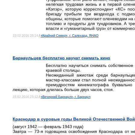
нелёгкая трудовая жизнь и в первой олен
«Кэпэр», которую корреспондент «КС» пос
бригаду прибыли три вездехода с подмо
общины, которые помогают оленеводам на п
топливо и продукты для тундровиков. А тр
власти и «гуманитарный груз» от коммерчес
15.02.2016 23:14
/
«Крайний Север», г. Салехард, ЯНАО
Барнаульцев бесплатно научат снимать кино
Бесплатно научиться снимать собственное 
краевой столицы.
Неожиданный ажиотаж среди барнаульцев
мастер-классами стал полной неожиданно
премудростям кинематографа буквально
лекцию, которая длилась больше двух часов, стоя.
15.02.2016 23:12
/
«Вечерний Барнаул», г. Барнаул
Краснодар в суровые годы Великой Отечественной Во
(август 1942 — февраль 1943 года)
Завтра — 73-я годовщина освобождения Краснодара от не