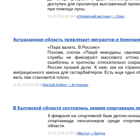
доступен для просмотра выставочный проек
при помощи лупы.
13.02.2016 02:36
/
«Орловский вестник», г. Орел
Астраханская область привлекает мигрантов и беженце
«Пора валить. В Россию»
Похоже, слоган «Пакуй чемоданы, свалив
службы не фиксируют массового оттока
ошибочны и прогнозы относительно сокра
России лучшей доли. К нам, как ни странн
миграционного закона для гастарбайтеров. Есть еще одно
жить там становится плохо.
11.02.2016 23:56
/
«Каспий.Инфо», г. Астрахань
В Калужской области состоялась зимняя спартакиада п
6 февраля на спортивной базе детско-юно
спартакиада пенсионеров среди спорти
области.
11.02.2016 23:55
/
«Весть», г. Калуга