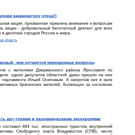
дложи кандидатуру чтеца!)
льная акция, призванная привлечь внимание к вопросам
уть акции - добровольный бесплатный диктант для всех
в десятках городов России и мира.
кая область
расный, чем останутся нерешенные вопросы
речи с жителями Дзержинского района Ярославля по
еле: одних депутатов областной думы пришло на нее
о парламента Ильей Осиповым. А напротив них в зале
активных брагинских жителей, болеющих за состояние
ть арт-турами и паломническими экскурсиями
 составил 484 тыс. иностранных туристов, внутренний
ективы Свободного порта Владивосток (СПВ), число