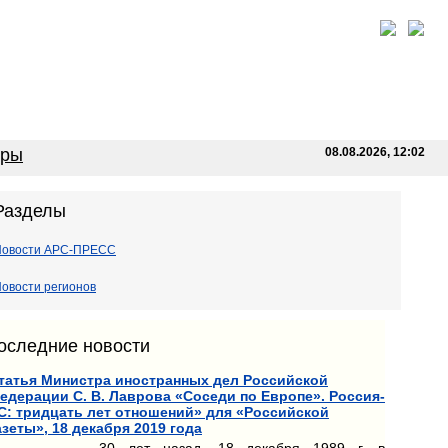
оры
08.08.2026, 12:02
Разделы
Новости АРС-ПРЕСС
овости регионов
оследние новости
татья Министра иностранных дел Российской
едерации С. В. Лаврова «Соседи по Европе». Россия-
С: тридцать лет отношений» для «Российской
азеты», 18 декабря 2019 года
30 лет назад, 18 декабря 1989 г. в