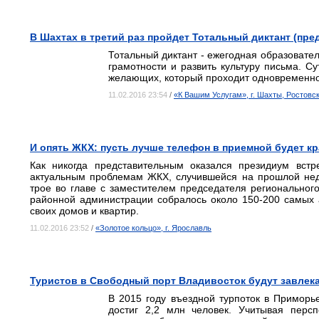
В Шахтах в третий раз пройдет Тотальный диктант (пре
Тотальный диктант - ежегодная образовате
грамотности и развить культуру письма. С
желающих, который проходит одновременно 
11.02.2016 23:54
/
«К Вашим Услугам», г. Шахты, Ростовс
И опять ЖКХ: пусть лучше телефон в приемной будет к
Как никогда представительным оказался президиум вст
актуальным проблемам ЖКХ, случившейся на прошлой нед
трое во главе с заместителем председателя региональног
районной администрации собралось около 150-200 самых 
своих домов и квартир.
11.02.2016 23:52
/
«Золотое кольцо», г. Ярославль
Туристов в Свободный порт Владивосток будут завлека
В 2015 году въездной турпоток в Приморье
достиг 2,2 млн человек. Учитывая персп