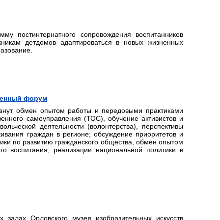
мму постинтернатного сопровождения воспитанников
кникам детдомов адаптироваться в новых жизненных
азование.
венный форум
анут обмен опытом работы и передовыми практиками
енного самоуправления (ТОС), обучение активистов и
ольческой деятельности (волонтерства), перспективы
ивания граждан в регионе; обсуждение приоритетов и
ики по развитию гражданского общества, обмен опытом
го воспитания, реализации национальной политики в
 залах Орловского музея изобразительных искусств