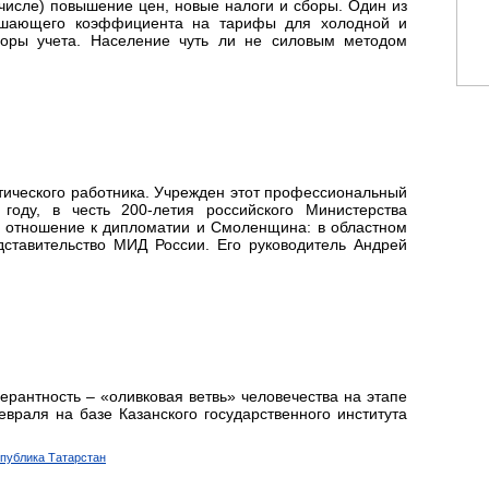
числе) повышение цен, новые налоги и сборы. Один из
ышающего коэффициента на тарифы для холодной и
боры учета. Население чуть ли не силовым методом
тического работника. Учрежден этот профессиональный
году, в честь 200-летия российского Министерства
е отношение к дипломатии и Смоленщина: в областном
дставительство МИД России. Его руководитель Андрей
антность – «оливковая ветвь» человечества на этапе
враля на базе Казанского государственного института
спублика Татарстан