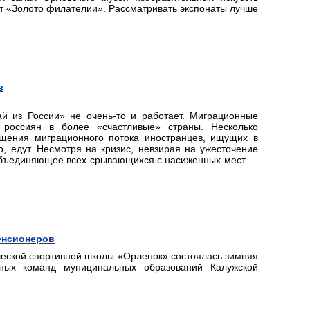
т «Золото филателии». Рассматривать экспонаты лучше
в
ай из России» не очень-то и работает. Миграционные
 россиян в более «счастливые» страны. Несколько
щения миграционного потока иностранцев, ищущих в
о, едут. Несмотря на кризис, невзирая на ужесточение
 объединяющее всех срывающихся с насиженных мест —
енсионеров
шеской спортивной школы «Орленок» состоялась зимняя
вных команд муниципальных образований Калужской