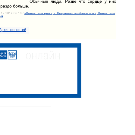
Обычные люди. Разве что сердце у них
ораздо больше.
.12.2019 06:10 /
«Камчатский край», г. Петропавловск-Камчатский, Камчатский
ай
Архив новостей