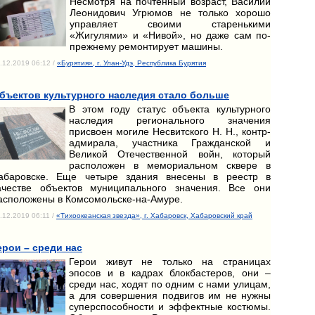
Несмотря на почтенный возраст, Василий
Леонидович Угрюмов не только хорошо
управляет своими старенькими
«Жигулями» и «Нивой», но даже сам по-
прежнему ремонтирует машины.
.12.2019 06:12 /
«Бурятия», г. Улан-Удэ, Республика Бурятия
бъектов культурного наследия стало больше
В этом году статус объекта культурного
наследия регионального значения
присвоен могиле Несвитского Н. Н., контр-
адмирала, участника Гражданской и
Великой Отечественной войн, который
расположен в мемориальном сквере в
абаровске. Еще четыре здания внесены в реестр в
ачестве объектов муниципального значения. Все они
асположены в Комсомольске-на-Амуре.
.12.2019 06:11 /
«Тихоокеанская звезда», г. Хабаровск, Хабаровский край
ерои – среди нас
Герои живут не только на страницах
эпосов и в кадрах блокбастеров, они –
среди нас, ходят по одним с нами улицам,
а для совершения подвигов им не нужны
суперспособности и эффектные костюмы.