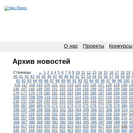
О нас
Проекты
Конкурсы
Архив новостей
Страницы:
←
1
2
3
4
5
6
7
8
9
10
11
12
13
14
15
16
17
18
19
40
41
42
43
44
45
46
47
48
49
50
51
52
53
54
55
56
57
58
59
60
81
82
83
84
85
86
87
88
89
90
91
92
93
94
95
96
97
98
99
100
1
116
117
118
119
120
121
122
123
124
125
126
127
128
129
130
13
146
147
148
149
150
151
152
153
154
155
156
157
158
159
160
16
176
177
178
179
180
181
182
183
184
185
186
187
188
189
190
19
206
207
208
209
210
211
212
213
214
215
216
217
218
219
220
22
236
237
238
239
240
241
242
243
244
245
246
247
248
249
250
25
266
267
268
269
270
271
272
273
274
275
276
277
278
279
280
28
296
297
298
299
300
301
302
303
304
305
306
307
308
309
310
3
326
327
328
329
330
331
332
333
334
335
336
337
338
339
340
34
356
357
358
359
360
361
362
363
364
365
366
367
368
369
370
37
386
387
388
389
390
391
392
393
394
395
396
397
398
399
400
4
416
417
418
419
420
421
422
423
424
425
426
427
428
429
430
43
446
447
448
449
450
451
452
453
454
455
456
457
458
459
460
46