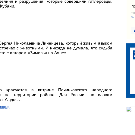
деяния и разрушения, которые совершили гитлеровцы,
г
Кубани.
20
кр
 Сергея Николаевича Линейцева, который живым языком
стречах с животными. И никогда не думала, что судьба
сте с автором «Зимовья на Аяне».
о красуются в витрине Починковского народного
ны на территории района. Для России, по словам
т. А здесь…
вгород