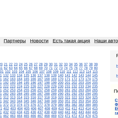
Партнеры
Новости
Есть такая акция
Наши авт
20
21
22
23
24
25
26
27
28
29
30
31
32
33
34
35
36
37
38
39
61
62
63
64
65
66
67
68
69
70
71
72
73
74
75
76
77
78
79
80
01
102
103
104
105
106
107
108
109
110
111
112
113
114
115
1
132
133
134
135
136
137
138
139
140
141
142
143
144
145
Н
1
162
163
164
165
166
167
168
169
170
171
172
173
174
175
1
192
193
194
195
196
197
198
199
200
201
202
203
204
205
1
222
223
224
225
226
227
228
229
230
231
232
233
234
235
1
252
253
254
255
256
257
258
259
260
261
262
263
264
265
П
1
282
283
284
285
286
287
288
289
290
291
292
293
294
295
11
312
313
314
315
316
317
318
319
320
321
322
323
324
325
С
1
342
343
344
345
346
347
348
349
350
351
352
353
354
355
Ф
1
372
373
374
375
376
377
378
379
380
381
382
383
384
385
Е
01
402
403
404
405
406
407
408
409
410
411
412
413
414
415
1
432
433
434
435
436
437
438
439
440
441
442
443
444
445
г
1
462
463
464
465
466
467
468
469
470
471
472
473
474
475