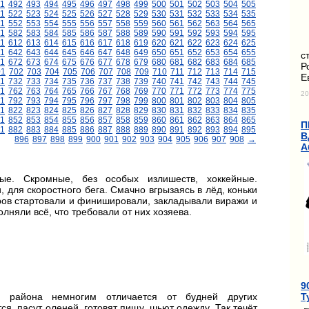
1
492
493
494
495
496
497
498
499
500
501
502
503
504
505
1
522
523
524
525
526
527
528
529
530
531
532
533
534
535
1
552
553
554
555
556
557
558
559
560
561
562
563
564
565
1
582
583
584
585
586
587
588
589
590
591
592
593
594
595
11
612
613
614
615
616
617
618
619
620
621
622
623
624
625
1
642
643
644
645
646
647
648
649
650
651
652
653
654
655
с
1
672
673
674
675
676
677
678
679
680
681
682
683
684
685
Р
01
702
703
704
705
706
707
708
709
710
711
712
713
714
715
Е
1
732
733
734
735
736
737
738
739
740
741
742
743
744
745
1
762
763
764
765
766
767
768
769
770
771
772
773
774
775
20
1
792
793
794
795
796
797
798
799
800
801
802
803
804
805
1
822
823
824
825
826
827
828
829
830
831
832
833
834
835
1
852
853
854
855
856
857
858
859
860
861
862
863
864
865
П
1
882
883
884
885
886
887
888
889
890
891
892
893
894
895
В
896
897
898
899
900
901
902
903
904
905
906
907
908
→
А
ые. Скромные, без особых излишеств, хоккейные.
для скоростного бега. Смачно вгрызаясь в лёд, коньки
ров стартовали и финишировали, закладывали виражи и
няли всё, что требовали от них хозяева.
9
Т
го района немногим отличается от будней других
ся, пасут оленей, готовят пищу, шьют одежду. Так течёт