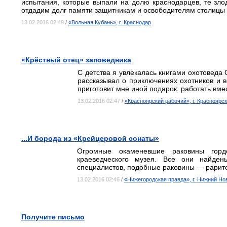
испытания, которые выпали на долю краснодарцев, те зло
отдадим долг памяти защитникам и освободителям столицы 
13.02.2016 02:49
/
«Вольная Кубань», г. Краснодар
«Крёстный отец» заповедника
С детства я увлекалась книгами охотоведа
рассказывал о приключениях охотников и в
приготовит мне иной подарок: работать вме
13.02.2016 02:47
/
«Красноярский рабочий», г. Красноярск
...И борода из «Крейцеровой сонаты»
Огромные окаменевшие раковины горд
краеведческого музея. Все они найде
специалистов, подобные раковины — рарите
13.02.2016 02:46
/
«Нижегородская правда», г. Нижний Но
Получите письмо