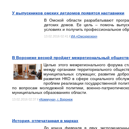
У выпускников омских детдомов появятся наставники
В Омской области разрабатывают програ
детских домов. Ее цель – помочь выпус
условиях и получить профессиональное обр
13.02.2016 02:41
/
ИА «Омскрегион»
В Воронеже весной пройдет межрегиональный общест
Целью этого межрегионального форума ст
между органами территориального обществ
муниципальных служащих; развитие добров
развития НКО в сфере социального обслуж
проблем реализации государственной полит
по вопросам молодежной политики, военно-патриотическо
муниципальных образованиях области.
13.02.2016 02:37
/
«Коммуна», г. Воронеж
История, отпечатанная в марках
До конца февраля в двух экспозиционных