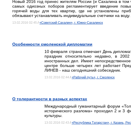
Новый 2016 год принес жителям России (и Сахалина в том 
самых одиозных поборов регламентирует введение пов
горячей воды для тех квартир, где не установлены при
обязывают устанавливать индивидуальные счетчики на воду.
13.02.2016 02:45
/
«Советский Сахалин», г. Южно-Сахалинск
Особенности смоленской дипломатии
10 февраля страна отмечает День диплома
праздник относительно недавно, в 2002 
иностранных дел. Имеет непосредственно
центре больше четырех лет работает Пре
ЛИНЕВ - наш сегодняшний собеседник.
13.02.2016 02:44
/
«Рабочий путь», г. Смоленск
О толерантности в разных аспектах
Международный гуманитарный форум «Толер
исторического разлома» проходил 2 и 3 фе
культуры.
13.02.2016 02:43
/
«Республика Татарстан», г. Казань, Ре