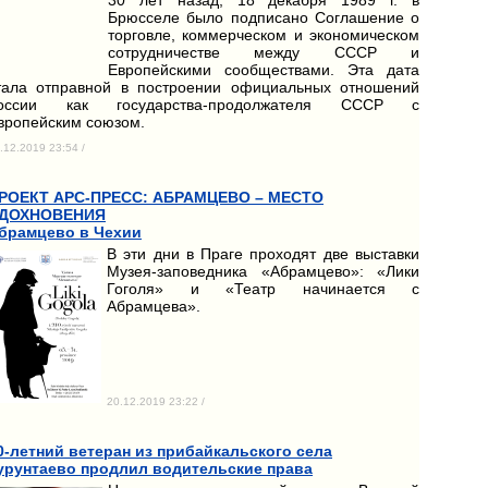
Брюсселе было подписано Соглашение о
торговле, коммерческом и экономическом
сотрудничестве между СССР и
Европейскими сообществами. Эта дата
тала отправной в построении официальных отношений
оссии как государства-продолжателя СССР с
вропейским союзом.
.12.2019 23:54 /
РОЕКТ АРС-ПРЕСС: АБРАМЦЕВО – МЕСТО
ДОХНОВЕНИЯ
брамцево в Чехии
В эти дни в Праге проходят две выставки
Музея-заповедника «Абрамцево»: «Лики
Гоголя» и «Театр начинается с
Абрамцева».
20.12.2019 23:22 /
0-летний ветеран из прибайкальского села
урунтаево продлил водительские права