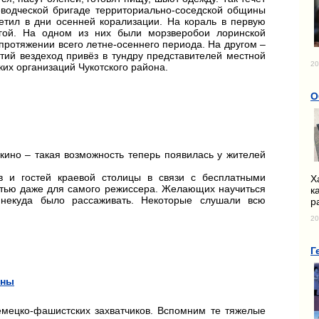
еводческой бригаде территориально-соседской общины
етил в дни осенней корализации. На кораль в первую
гой. На одном из них были морзверобои лоринской
ротяжении всего летне-осеннего периода. На другом –
етий вездеход привёз в тундру представителей местной
20
ких организаций Чукотского района.
О
кино – такая возможность теперь появилась у жителей
 и гостей краевой столицы в связи с бесплатными
Х
стью даже для самого режиссера. Желающих научиться
к
 некуда было рассаживать. Некоторые слушали всю
р
20
Г
йны
мецко-фашистских захватчиков. Вспомним те тяжелые