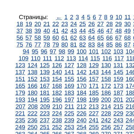
Страницы:
←
1
2
3
4
5
6
7
8
9
10
11
18
19
20
21
22
23
24
25
26
27
28
29
30
37
38
39
40
41
42
43
44
45
46
47
48
49
56
57
58
59
60
61
62
63
64
65
66
67
68
75
76
77
78
79
80
81
82
83
84
85
86
87
94
95
96
97
98
99
100
101
102
103
10
109
110
111
112
113
114
115
116
117
11
123
124
125
126
127
128
129
130
131
13
137
138
139
140
141
142
143
144
145
14
151
152
153
154
155
156
157
158
159
16
165
166
167
168
169
170
171
172
173
17
179
180
181
182
183
184
185
186
187
18
193
194
195
196
197
198
199
200
201
20
207
208
209
210
211
212
213
214
215
21
221
222
223
224
225
226
227
228
229
23
235
236
237
238
239
240
241
242
243
24
249
250
251
252
253
254
255
256
257
25