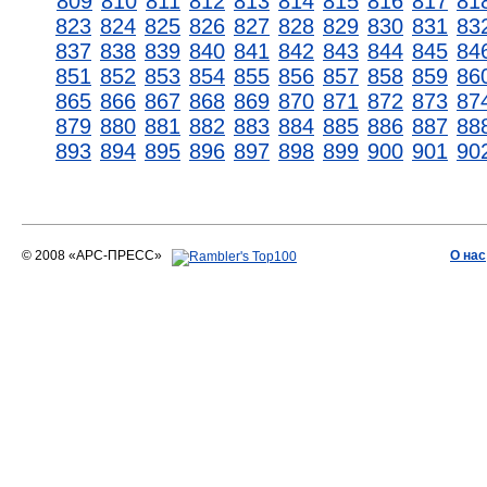
809
810
811
812
813
814
815
816
817
81
823
824
825
826
827
828
829
830
831
83
837
838
839
840
841
842
843
844
845
84
851
852
853
854
855
856
857
858
859
86
865
866
867
868
869
870
871
872
873
87
879
880
881
882
883
884
885
886
887
88
893
894
895
896
897
898
899
900
901
90
© 2008 «АРС-ПРЕСС»
О нас
АРС-ПРЕСС
О воде 