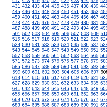
417
418
419
420
421
422
423
424
425
42
431
432
433
434
435
436
437
438
439
44
445
446
447
448
449
450
451
452
453
45
459
460
461
462
463
464
465
466
467
46
473
474
475
476
477
478
479
480
481
48
487
488
489
490
491
492
493
494
495
49
501
502
503
504
505
506
507
508
509
51
515
516
517
518
519
520
521
522
523
52
529
530
531
532
533
534
535
536
537
53
543
544
545
546
547
548
549
550
551
55
557
558
559
560
561
562
563
564
565
56
571
572
573
574
575
576
577
578
579
58
585
586
587
588
589
590
591
592
593
59
599
600
601
602
603
604
605
606
607
60
613
614
615
616
617
618
619
620
621
62
627
628
629
630
631
632
633
634
635
63
641
642
643
644
645
646
647
648
649
65
655
656
657
658
659
660
661
662
663
66
669
670
671
672
673
674
675
676
677
67
683
684
685
686
687
688
689
690
691
69