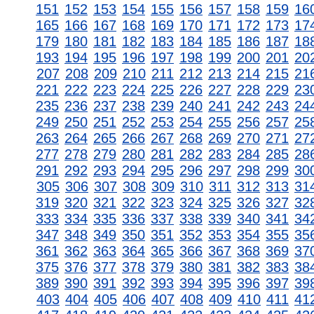
151
152
153
154
155
156
157
158
159
16
165
166
167
168
169
170
171
172
173
17
179
180
181
182
183
184
185
186
187
18
193
194
195
196
197
198
199
200
201
20
207
208
209
210
211
212
213
214
215
21
221
222
223
224
225
226
227
228
229
23
235
236
237
238
239
240
241
242
243
24
249
250
251
252
253
254
255
256
257
25
263
264
265
266
267
268
269
270
271
27
277
278
279
280
281
282
283
284
285
28
291
292
293
294
295
296
297
298
299
30
305
306
307
308
309
310
311
312
313
31
319
320
321
322
323
324
325
326
327
32
333
334
335
336
337
338
339
340
341
34
347
348
349
350
351
352
353
354
355
35
361
362
363
364
365
366
367
368
369
37
375
376
377
378
379
380
381
382
383
38
389
390
391
392
393
394
395
396
397
39
403
404
405
406
407
408
409
410
411
41