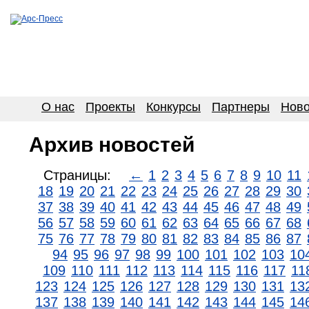
О нас
Проекты
Конкурсы
Партнеры
Ново
Архив новостей
Страницы:
←
1
2
3
4
5
6
7
8
9
10
11
18
19
20
21
22
23
24
25
26
27
28
29
30
37
38
39
40
41
42
43
44
45
46
47
48
49
56
57
58
59
60
61
62
63
64
65
66
67
68
75
76
77
78
79
80
81
82
83
84
85
86
87
94
95
96
97
98
99
100
101
102
103
10
109
110
111
112
113
114
115
116
117
11
123
124
125
126
127
128
129
130
131
13
137
138
139
140
141
142
143
144
145
14