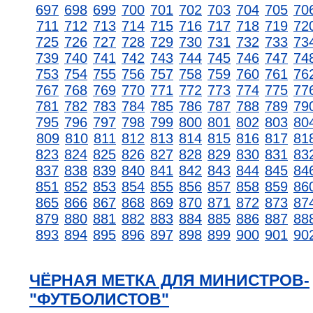
697
698
699
700
701
702
703
704
705
70
711
712
713
714
715
716
717
718
719
72
725
726
727
728
729
730
731
732
733
73
739
740
741
742
743
744
745
746
747
74
753
754
755
756
757
758
759
760
761
76
767
768
769
770
771
772
773
774
775
77
781
782
783
784
785
786
787
788
789
79
795
796
797
798
799
800
801
802
803
80
809
810
811
812
813
814
815
816
817
81
823
824
825
826
827
828
829
830
831
83
837
838
839
840
841
842
843
844
845
84
851
852
853
854
855
856
857
858
859
86
865
866
867
868
869
870
871
872
873
87
879
880
881
882
883
884
885
886
887
88
893
894
895
896
897
898
899
900
901
90
ЧЁРНАЯ МЕТКА ДЛЯ МИНИСТРОВ-
"ФУТБОЛИСТОВ"