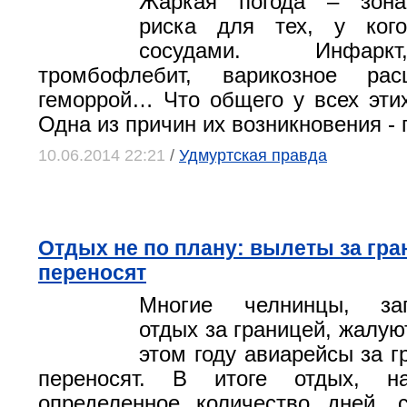
Жаркая погода – зона
риска для тех, у ког
сосудами. Инфаркт
тромбофлебит, варикозное рас
геморрой… Что общего у всех эти
Одна из причин их возникновения - 
10.06.2014 22:21
/
Удмуртская правда
Отдых не по плану: вылеты за гра
переносят
Многие челнинцы, зап
отдых за границей, жалуют
этом году авиарейсы за г
переносят. В итоге отдых, н
определенное количество дней, 