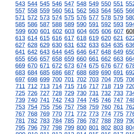
543
544
545
546
547
548
549
550
551
55
557
558
559
560
561
562
563
564
565
56
571
572
573
574
575
576
577
578
579
58
585
586
587
588
589
590
591
592
593
59
599
600
601
602
603
604
605
606
607
60
613
614
615
616
617
618
619
620
621
62
627
628
629
630
631
632
633
634
635
63
641
642
643
644
645
646
647
648
649
65
655
656
657
658
659
660
661
662
663
66
669
670
671
672
673
674
675
676
677
67
683
684
685
686
687
688
689
690
691
69
697
698
699
700
701
702
703
704
705
70
711
712
713
714
715
716
717
718
719
72
725
726
727
728
729
730
731
732
733
73
739
740
741
742
743
744
745
746
747
74
753
754
755
756
757
758
759
760
761
76
767
768
769
770
771
772
773
774
775
77
781
782
783
784
785
786
787
788
789
79
795
796
797
798
799
800
801
802
803
80