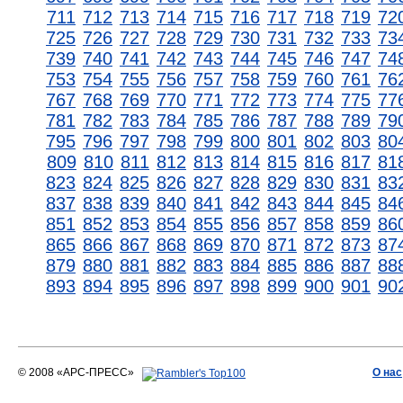
711
712
713
714
715
716
717
718
719
72
725
726
727
728
729
730
731
732
733
73
739
740
741
742
743
744
745
746
747
74
753
754
755
756
757
758
759
760
761
76
767
768
769
770
771
772
773
774
775
77
781
782
783
784
785
786
787
788
789
79
795
796
797
798
799
800
801
802
803
80
809
810
811
812
813
814
815
816
817
81
823
824
825
826
827
828
829
830
831
83
837
838
839
840
841
842
843
844
845
84
851
852
853
854
855
856
857
858
859
86
865
866
867
868
869
870
871
872
873
87
879
880
881
882
883
884
885
886
887
88
893
894
895
896
897
898
899
900
901
90
© 2008 «АРС-ПРЕСС»
О нас
АРС-ПРЕСС
О воде 