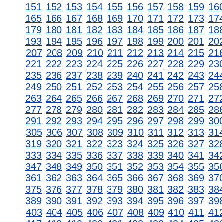
151
152
153
154
155
156
157
158
159
16
165
166
167
168
169
170
171
172
173
17
179
180
181
182
183
184
185
186
187
18
193
194
195
196
197
198
199
200
201
20
207
208
209
210
211
212
213
214
215
21
221
222
223
224
225
226
227
228
229
23
235
236
237
238
239
240
241
242
243
24
249
250
251
252
253
254
255
256
257
25
263
264
265
266
267
268
269
270
271
27
277
278
279
280
281
282
283
284
285
28
291
292
293
294
295
296
297
298
299
30
305
306
307
308
309
310
311
312
313
31
319
320
321
322
323
324
325
326
327
32
333
334
335
336
337
338
339
340
341
34
347
348
349
350
351
352
353
354
355
35
361
362
363
364
365
366
367
368
369
37
375
376
377
378
379
380
381
382
383
38
389
390
391
392
393
394
395
396
397
39
403
404
405
406
407
408
409
410
411
41