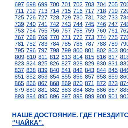
697
698
699
700
701
702
703
704
705
70
711
712
713
714
715
716
717
718
719
72
725
726
727
728
729
730
731
732
733
73
739
740
741
742
743
744
745
746
747
74
753
754
755
756
757
758
759
760
761
76
767
768
769
770
771
772
773
774
775
77
781
782
783
784
785
786
787
788
789
79
795
796
797
798
799
800
801
802
803
80
809
810
811
812
813
814
815
816
817
81
823
824
825
826
827
828
829
830
831
83
837
838
839
840
841
842
843
844
845
84
851
852
853
854
855
856
857
858
859
86
865
866
867
868
869
870
871
872
873
87
879
880
881
882
883
884
885
886
887
88
893
894
895
896
897
898
899
900
901
90
НАШЕ ДОСТОЯНИЕ. ГДЕ ГНЕЗДИТ
“ЧАЙКА”.