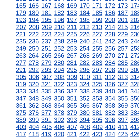
165
166
167
168
169
170
171
172
173
17
179
180
181
182
183
184
185
186
187
18
193
194
195
196
197
198
199
200
201
20
207
208
209
210
211
212
213
214
215
21
221
222
223
224
225
226
227
228
229
23
235
236
237
238
239
240
241
242
243
24
249
250
251
252
253
254
255
256
257
25
263
264
265
266
267
268
269
270
271
27
277
278
279
280
281
282
283
284
285
28
291
292
293
294
295
296
297
298
299
30
305
306
307
308
309
310
311
312
313
31
319
320
321
322
323
324
325
326
327
32
333
334
335
336
337
338
339
340
341
34
347
348
349
350
351
352
353
354
355
35
361
362
363
364
365
366
367
368
369
37
375
376
377
378
379
380
381
382
383
38
389
390
391
392
393
394
395
396
397
39
403
404
405
406
407
408
409
410
411
41
417
418
419
420
421
422
423
424
425
42