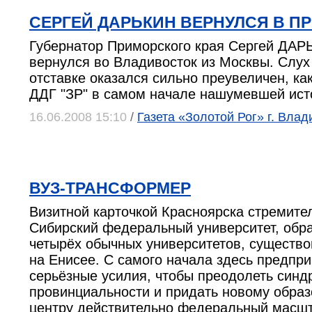
СЕРГЕЙ ДАРЬКИН ВЕРНУЛСЯ В П
Губернатор Приморского края Сергей ДАР
вернулся во Владивосток из Москвы. Слух
отставке оказался сильно преувеличен, ка
ДДГ "ЗР" в самом начале нашумевшей ист
16.06.2008 15:10
/
Газета «Золотой Рог» г. Влад
ВУЗ-ТРАНСФОРМЕР
Визитной карточкой Красноярска стремите
Сибирский федеральный университет, обр
четырёх обычных университетов, существо
на Енисее. С самого начала здесь предпр
серьёзные усилия, чтобы преодолеть синд
провинциальности и придать новому обра
центру действительно федеральный масшта