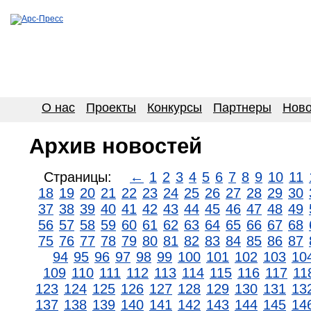
О нас
Проекты
Конкурсы
Партнеры
Ново
Архив новостей
Страницы:
←
1
2
3
4
5
6
7
8
9
10
11
18
19
20
21
22
23
24
25
26
27
28
29
30
37
38
39
40
41
42
43
44
45
46
47
48
49
56
57
58
59
60
61
62
63
64
65
66
67
68
75
76
77
78
79
80
81
82
83
84
85
86
87
94
95
96
97
98
99
100
101
102
103
10
109
110
111
112
113
114
115
116
117
11
123
124
125
126
127
128
129
130
131
13
137
138
139
140
141
142
143
144
145
14