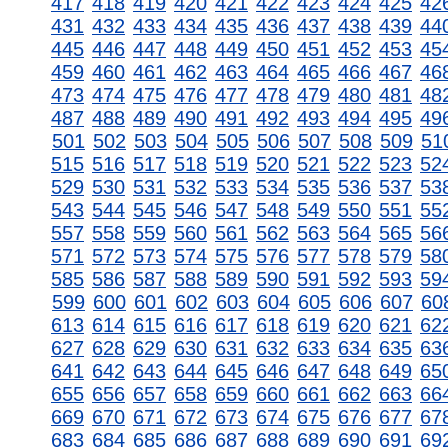
417
418
419
420
421
422
423
424
425
42
431
432
433
434
435
436
437
438
439
44
445
446
447
448
449
450
451
452
453
45
459
460
461
462
463
464
465
466
467
46
473
474
475
476
477
478
479
480
481
48
487
488
489
490
491
492
493
494
495
49
501
502
503
504
505
506
507
508
509
51
515
516
517
518
519
520
521
522
523
52
529
530
531
532
533
534
535
536
537
53
543
544
545
546
547
548
549
550
551
55
557
558
559
560
561
562
563
564
565
56
571
572
573
574
575
576
577
578
579
58
585
586
587
588
589
590
591
592
593
59
599
600
601
602
603
604
605
606
607
60
613
614
615
616
617
618
619
620
621
62
627
628
629
630
631
632
633
634
635
63
641
642
643
644
645
646
647
648
649
65
655
656
657
658
659
660
661
662
663
66
669
670
671
672
673
674
675
676
677
67
683
684
685
686
687
688
689
690
691
69