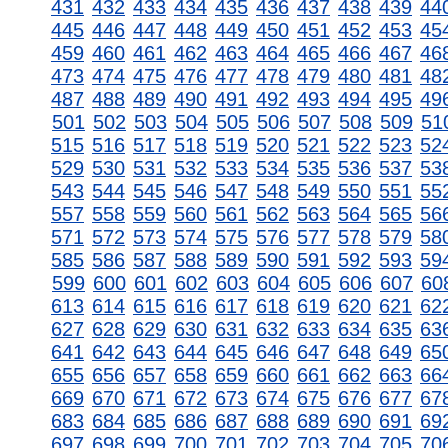
431
432
433
434
435
436
437
438
439
44
445
446
447
448
449
450
451
452
453
45
459
460
461
462
463
464
465
466
467
46
473
474
475
476
477
478
479
480
481
48
487
488
489
490
491
492
493
494
495
49
501
502
503
504
505
506
507
508
509
51
515
516
517
518
519
520
521
522
523
52
529
530
531
532
533
534
535
536
537
53
543
544
545
546
547
548
549
550
551
55
557
558
559
560
561
562
563
564
565
56
571
572
573
574
575
576
577
578
579
58
585
586
587
588
589
590
591
592
593
59
599
600
601
602
603
604
605
606
607
60
613
614
615
616
617
618
619
620
621
62
627
628
629
630
631
632
633
634
635
63
641
642
643
644
645
646
647
648
649
65
655
656
657
658
659
660
661
662
663
66
669
670
671
672
673
674
675
676
677
67
683
684
685
686
687
688
689
690
691
69
697
698
699
700
701
702
703
704
705
70