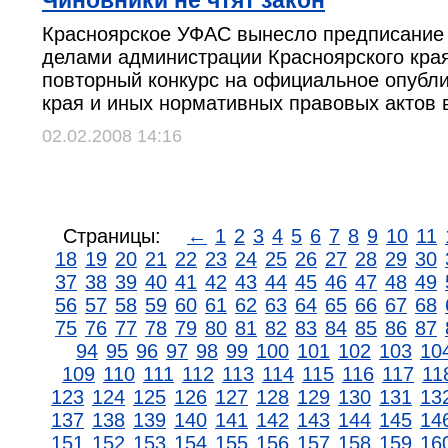
Чиновники не чтят закон
Красноярское УФАС вынесло предписание
делами администрации Красноярского края
повторный конкурс на официальное опубли
края и иных нормативных правовых актов в
02.02.2008 14:16
Страницы:
←
1
2
3
4
5
6
7
8
9
10
11
18
19
20
21
22
23
24
25
26
27
28
29
30
37
38
39
40
41
42
43
44
45
46
47
48
49
56
57
58
59
60
61
62
63
64
65
66
67
68
75
76
77
78
79
80
81
82
83
84
85
86
87
94
95
96
97
98
99
100
101
102
103
10
109
110
111
112
113
114
115
116
117
11
123
124
125
126
127
128
129
130
131
13
137
138
139
140
141
142
143
144
145
14
151
152
153
154
155
156
157
158
159
16