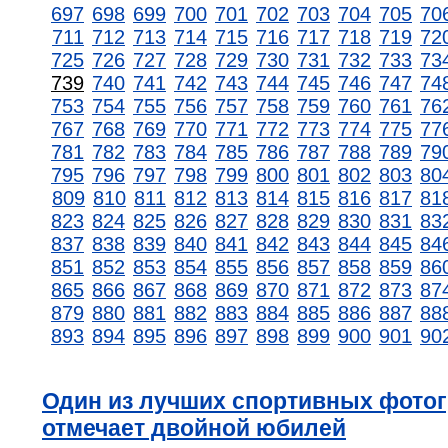
697
698
699
700
701
702
703
704
705
70
711
712
713
714
715
716
717
718
719
72
725
726
727
728
729
730
731
732
733
73
739
740
741
742
743
744
745
746
747
74
753
754
755
756
757
758
759
760
761
76
767
768
769
770
771
772
773
774
775
77
781
782
783
784
785
786
787
788
789
79
795
796
797
798
799
800
801
802
803
80
809
810
811
812
813
814
815
816
817
81
823
824
825
826
827
828
829
830
831
83
837
838
839
840
841
842
843
844
845
84
851
852
853
854
855
856
857
858
859
86
865
866
867
868
869
870
871
872
873
87
879
880
881
882
883
884
885
886
887
88
893
894
895
896
897
898
899
900
901
90
Один из лучших спортивных фото
отмечает двойной юбилей