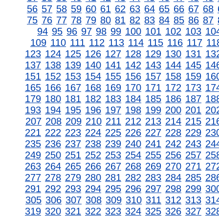
56
57
58
59
60
61
62
63
64
65
66
67
68
75
76
77
78
79
80
81
82
83
84
85
86
87
94
95
96
97
98
99
100
101
102
103
10
109
110
111
112
113
114
115
116
117
11
123
124
125
126
127
128
129
130
131
13
137
138
139
140
141
142
143
144
145
14
151
152
153
154
155
156
157
158
159
16
165
166
167
168
169
170
171
172
173
17
179
180
181
182
183
184
185
186
187
18
193
194
195
196
197
198
199
200
201
20
207
208
209
210
211
212
213
214
215
21
221
222
223
224
225
226
227
228
229
23
235
236
237
238
239
240
241
242
243
24
249
250
251
252
253
254
255
256
257
25
263
264
265
266
267
268
269
270
271
27
277
278
279
280
281
282
283
284
285
28
291
292
293
294
295
296
297
298
299
30
305
306
307
308
309
310
311
312
313
31
319
320
321
322
323
324
325
326
327
32