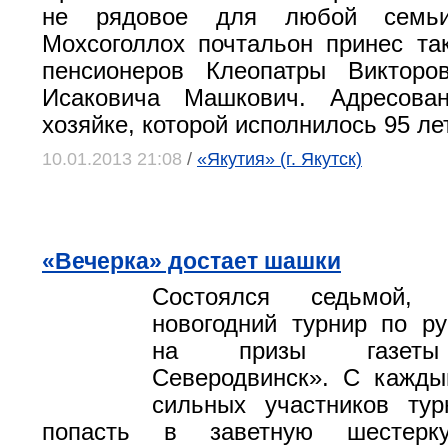
не рядовое для любой семьи
Мохсоголлох почтальон принес та
пенсионеров Клеопатры Виктор
Исаковича Машкович. Адресова
хозяйке, которой исполнилось 95 лет
10.01.2013 21:08
/
«Якутия» (г. Якутск)
«Вечерка» достает шашки
Состоялся седьмой, т
новогодний турнир по р
на призы газеты
Северодвинск». С кажды
сильных участников тур
попасть в заветную шестерк