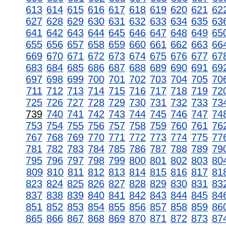
613
614
615
616
617
618
619
620
621
62
627
628
629
630
631
632
633
634
635
63
641
642
643
644
645
646
647
648
649
65
655
656
657
658
659
660
661
662
663
66
669
670
671
672
673
674
675
676
677
67
683
684
685
686
687
688
689
690
691
69
697
698
699
700
701
702
703
704
705
70
711
712
713
714
715
716
717
718
719
72
725
726
727
728
729
730
731
732
733
73
739
740
741
742
743
744
745
746
747
74
753
754
755
756
757
758
759
760
761
76
767
768
769
770
771
772
773
774
775
77
781
782
783
784
785
786
787
788
789
79
795
796
797
798
799
800
801
802
803
80
809
810
811
812
813
814
815
816
817
81
823
824
825
826
827
828
829
830
831
83
837
838
839
840
841
842
843
844
845
84
851
852
853
854
855
856
857
858
859
86
865
866
867
868
869
870
871
872
873
87