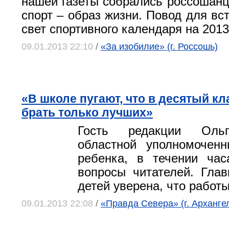
нашей газеты собрались россошанц
спорт – образ жизни. Повод для вс
свет спортивного календаря на 2013
09.01.2013 22:10
/
«За изобилие» (г. Россошь)
«В школе пугают, что в десятый кл
брать только лучших»
Гость редакции Ольг
областной уполномочен
ребенка, в течении час
вопросы читателей. Гла
детей уверена, что работы
09.01.2013 22:08
/
«Правда Севера» (г. Арханге