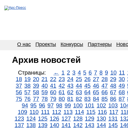
О нас
Проекты
Конкурсы
Партнеры
Ново
Архив новостей
Страницы:
←
1
2
3
4
5
6
7
8
9
10
11
18
19
20
21
22
23
24
25
26
27
28
29
30
37
38
39
40
41
42
43
44
45
46
47
48
49
56
57
58
59
60
61
62
63
64
65
66
67
68
75
76
77
78
79
80
81
82
83
84
85
86
87
94
95
96
97
98
99
100
101
102
103
10
109
110
111
112
113
114
115
116
117
11
123
124
125
126
127
128
129
130
131
13
137
138
139
140
141
142
143
144
145
14