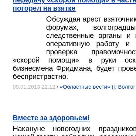
передачу «скорой помощи» в частн
погорел на взятке
Обсуждая арест взяточник
форумах, волгоградц
следственные органы и 
оперативную работу и 
проверка правомочно
«скорой помощи» в руки оска
бизнесмена Фридмана, будет пров
беспристрастно.
09.01.2013 22:12
/
«Областные вести» (г. Волгог
Вместе за здоровьем!
Накануне новогодних праздник