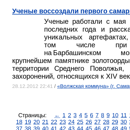
Ученые воссоздали первого самар
Ученые работали с мая 
последних года и расск
уникальных артефактах
том числе при 
на Барбашинском м
крупнейшем памятнике золотоорды
территории Среднего Поволжья,
захоронений, относящихся к XIV век
28.12.2012 22:41
/
«Волжская коммуна» (г. Сама
Страницы:
←
1
2
3
4
5
6
7
8
9
10
11
18
19
20
21
22
23
24
25
26
27
28
29
30
37
38
39
40
41
42
43
44
45
46
47
48
49