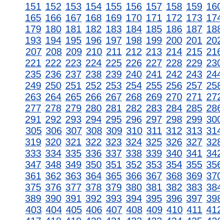
151
152
153
154
155
156
157
158
159
16
165
166
167
168
169
170
171
172
173
17
179
180
181
182
183
184
185
186
187
18
193
194
195
196
197
198
199
200
201
20
207
208
209
210
211
212
213
214
215
21
221
222
223
224
225
226
227
228
229
23
235
236
237
238
239
240
241
242
243
24
249
250
251
252
253
254
255
256
257
25
263
264
265
266
267
268
269
270
271
27
277
278
279
280
281
282
283
284
285
28
291
292
293
294
295
296
297
298
299
30
305
306
307
308
309
310
311
312
313
31
319
320
321
322
323
324
325
326
327
32
333
334
335
336
337
338
339
340
341
34
347
348
349
350
351
352
353
354
355
35
361
362
363
364
365
366
367
368
369
37
375
376
377
378
379
380
381
382
383
38
389
390
391
392
393
394
395
396
397
39
403
404
405
406
407
408
409
410
411
41