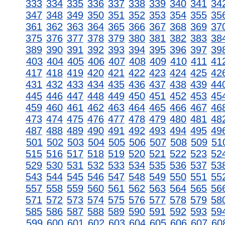
333
334
335
336
337
338
339
340
341
34
347
348
349
350
351
352
353
354
355
35
361
362
363
364
365
366
367
368
369
37
375
376
377
378
379
380
381
382
383
38
389
390
391
392
393
394
395
396
397
39
403
404
405
406
407
408
409
410
411
41
417
418
419
420
421
422
423
424
425
42
431
432
433
434
435
436
437
438
439
44
445
446
447
448
449
450
451
452
453
45
459
460
461
462
463
464
465
466
467
46
473
474
475
476
477
478
479
480
481
48
487
488
489
490
491
492
493
494
495
49
501
502
503
504
505
506
507
508
509
51
515
516
517
518
519
520
521
522
523
52
529
530
531
532
533
534
535
536
537
53
543
544
545
546
547
548
549
550
551
55
557
558
559
560
561
562
563
564
565
56
571
572
573
574
575
576
577
578
579
58
585
586
587
588
589
590
591
592
593
59
599
600
601
602
603
604
605
606
607
60