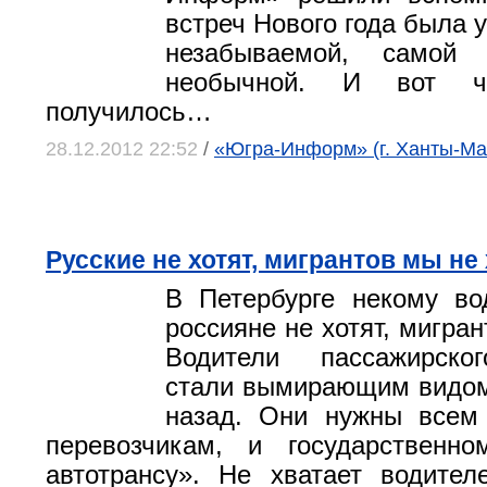
встреч Нового года была 
незабываемой, самой 
необычной. И вот ч
получилось…
28.12.2012 22:52
/
«Югра-Информ» (г. Ханты-Ма
Русские не хотят, мигрантов мы не
В Петербурге некому во
россияне не хотят, мигра
Водители пассажирско
стали вымирающим видом
назад. Они нужны все
перевозчикам, и государственно
автотрансу». Не хватает водите