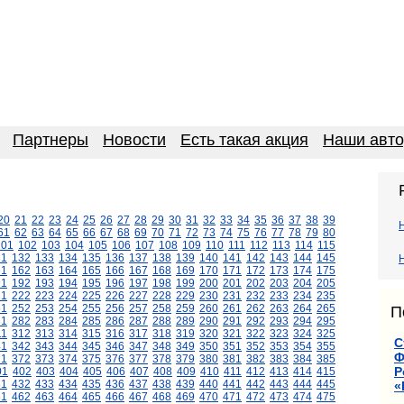
Партнеры
Новости
Есть такая акция
Наши авт
20
21
22
23
24
25
26
27
28
29
30
31
32
33
34
35
36
37
38
39
61
62
63
64
65
66
67
68
69
70
71
72
73
74
75
76
77
78
79
80
101
102
103
104
105
106
107
108
109
110
111
112
113
114
115
31
132
133
134
135
136
137
138
139
140
141
142
143
144
145
61
162
163
164
165
166
167
168
169
170
171
172
173
174
175
91
192
193
194
195
196
197
198
199
200
201
202
203
204
205
21
222
223
224
225
226
227
228
229
230
231
232
233
234
235
51
252
253
254
255
256
257
258
259
260
261
262
263
264
265
П
81
282
283
284
285
286
287
288
289
290
291
292
293
294
295
11
312
313
314
315
316
317
318
319
320
321
322
323
324
325
С
41
342
343
344
345
346
347
348
349
350
351
352
353
354
355
Ф
71
372
373
374
375
376
377
378
379
380
381
382
383
384
385
Р
01
402
403
404
405
406
407
408
409
410
411
412
413
414
415
31
432
433
434
435
436
437
438
439
440
441
442
443
444
445
«
61
462
463
464
465
466
467
468
469
470
471
472
473
474
475