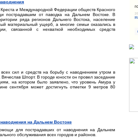
наводнения
г
о Креста и Международной Федерации обществ Красного
20
и пострадавшим от паводка на Дальнем Востоке. В
кр
рритории ряда регионов Дальнего Востока, население
ный материальный ущерб, а многие семьи оказались в
ции, связанной с нехваткой необходимых средств
всех сил и средств на борьбу с наводнением утром в
 Вячеслав Шпорт. В городе юности он провел заседание
иям, на котором было заявлено, что уровень Амура у
дине сентября может достигнуть отметки 9 метров 80
 наводнения на Дальнем Востоке
помощи для пострадавших от наводнения на Дальнем
ального обслуживания всех городов и районов.