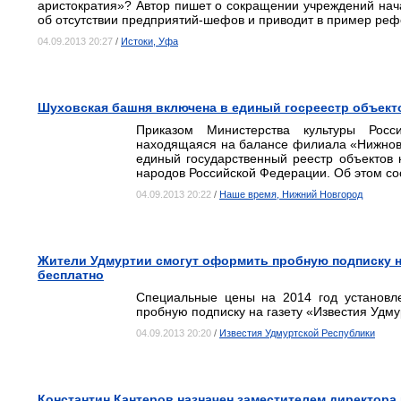
аристократия»? Автор пишет о сокращении учреждений нач
об отсутствии предприятий-шефов и приводит в пример ре
04.09.2013 20:27
/
Истоки, Уфа
Шуховская башня включена в единый госреестр объект
Приказом Министерства культуры Рос
находящаяся на балансе филиала «Нижнов
единый государственный реестр объектов к
народов Российской Федерации. Об этом с
04.09.2013 20:22
/
Наше время, Нижний Новгород
Жители Удмуртии смогут оформить пробную подписку н
бесплатно
Специальные цены на 2014 год установл
пробную подписку на газету «Известия Удму
04.09.2013 20:20
/
Известия Удмуртской Республики
Константин Кантеров назначен заместителем директора