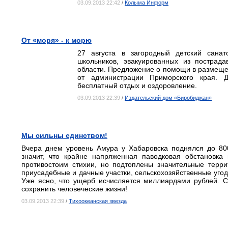
03.09.2013 22:42
/
Колыма Информ
От «моря» - к морю
27 августа в загородный детский сана
школьников, эвакуированных из пострад
области. Предложение о помощи в размещен
от администрации Приморского края. Д
бесплатный отдых и оздоровление.
03.09.2013 22:39
/
Издательский дом «Биробиджан»
Мы сильны единством!
Вчера днем уровень Амура у Хабаровска поднялся до 80
значит, что крайне напряженная паводковая обстановка 
противостоим стихии, но подтоплены значительные терри
приусадебные и дачные участки, сельскохозяйственные угод
Уже ясно, что ущерб исчисляется миллиардами рублей. С
сохранить человеческие жизни!
03.09.2013 22:39
/
Тихоокеанская звезда