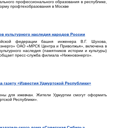
ального профессионального образования в республике,
форму профтехобразования в Москве
ов культурного наследия народов России
сийской федерации башня инженера В.Г. Шухова,
энерго» ОАО «МРСК Центра и Приволжья», включена в
ультурного наследия (памятников истории и культуры)
ообщает пресс-служба филиала «Нижновэнерго».
а газету «Известия Удмуртской Республики»
ены для ижевчан. Жители Удмуртии смогут оформить
ртской Республики».
 издательского дома «Советская Сибирь»