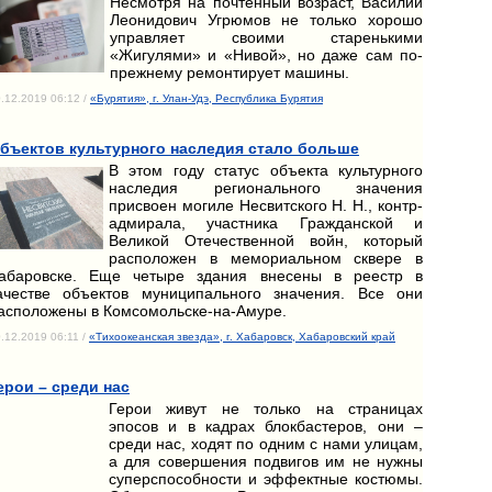
Несмотря на почтенный возраст, Василий
Леонидович Угрюмов не только хорошо
управляет своими старенькими
«Жигулями» и «Нивой», но даже сам по-
прежнему ремонтирует машины.
.12.2019 06:12 /
«Бурятия», г. Улан-Удэ, Республика Бурятия
бъектов культурного наследия стало больше
В этом году статус объекта культурного
наследия регионального значения
присвоен могиле Несвитского Н. Н., контр-
адмирала, участника Гражданской и
Великой Отечественной войн, который
расположен в мемориальном сквере в
абаровске. Еще четыре здания внесены в реестр в
ачестве объектов муниципального значения. Все они
асположены в Комсомольске-на-Амуре.
.12.2019 06:11 /
«Тихоокеанская звезда», г. Хабаровск, Хабаровский край
ерои – среди нас
Герои живут не только на страницах
эпосов и в кадрах блокбастеров, они –
среди нас, ходят по одним с нами улицам,
а для совершения подвигов им не нужны
суперспособности и эффектные костюмы.