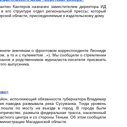
тантин Кантеров назначен заместителем директора ИД
 в его структуре отдел региональной прессы, который
ирской области, присоединяемые к издательскому дому
омнили землякам о фронтовом корреспонденте Леониде
м, а то и с пулеметом...»). Мы сообщили о стремлении
ранов и родственников журналиста-писателя присвоить
ого выпускника.
ово»
район, исполняющий обязанности губернатора Владимир
мя паводка размывала река Сусуманка. Тогда уровень
а пошла по мосту на въезде в город. В городе были
ктричество, размыта федеральная трасса, населенный
астного центра и со стороны Теньки. Об этом сообщили
инистрации Магаданской области.