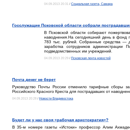
04.09.2013 20:31
/
Социальная газета, Самара
Госслужащие Псковской области собрали пострадавшим
В Псковской области собирают пожертвов
наводнения.На сегодняшний день в фонд
783 тыс. рублей. Собранные средства — 
заработка сотрудников администрации П
подведомственных им учреждений.
04.09.2013 20:29
/
Псковская лента новостей
Почта денег не берет
Руководство Почты России отменило тарифные сборы за
Российского Красного Креста для пострадавших от наводнен
04.09.2013 20:28
/
Новости Владивостока
Будет ли у нас своя «рабочая аристократия»?
В 35-м номере газеты «Истоки» профессор Алим Ахмадее