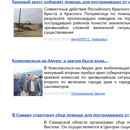
Красный крест собирает помощь для пострадавших от 
Совместные действия Российского Красног
Креста и Красного Полумесяца по помощ
результате произошедших паводков на те
пострадавших районов понесло значитель
чрезвычайно сложной жизненной ситуа
существования.
05.09.2013 23:02
/
АмурПРЕСС, Хабаровск
Комсомольск-на-Амуре: а завтра была вода…
В Комсомольск-на-Амуре для мобилизации 
минувший вторник прибыл врио губернатора
краевой комиссии по чрезвычайным ситуац
второго по величине города края к сере
сантиметров.
05.09.2013 22:57
/
Тихоокеанская Звезда
В Самаре стартовал сбор помощи для пострадавших от
В Самарской области организован сбор 
Востоке. Он осуществляется в Центрах соци