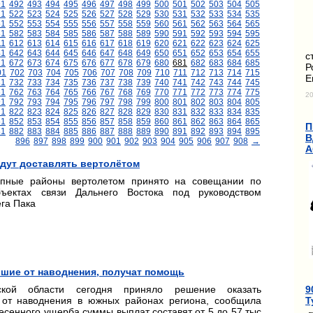
91
492
493
494
495
496
497
498
499
500
501
502
503
504
505
21
522
523
524
525
526
527
528
529
530
531
532
533
534
535
51
552
553
554
555
556
557
558
559
560
561
562
563
564
565
81
582
583
584
585
586
587
588
589
590
591
592
593
594
595
11
612
613
614
615
616
617
618
619
620
621
622
623
624
625
41
642
643
644
645
646
647
648
649
650
651
652
653
654
655
с
71
672
673
674
675
676
677
678
679
680
681
682
683
684
685
Р
01
702
703
704
705
706
707
708
709
710
711
712
713
714
715
Е
31
732
733
734
735
736
737
738
739
740
741
742
743
744
745
61
762
763
764
765
766
767
768
769
770
771
772
773
774
775
20
91
792
793
794
795
796
797
798
799
800
801
802
803
804
805
21
822
823
824
825
826
827
828
829
830
831
832
833
834
835
51
852
853
854
855
856
857
858
859
860
861
862
863
864
865
П
81
882
883
884
885
886
887
888
889
890
891
892
893
894
895
В
896
897
898
899
900
901
902
903
904
905
906
907
908
→
А
удут доставлять вертолётом
упные районы вертолетом принято на совещании по
ъектах связи Дальнего Востока под руководством
га Пака
вшие от наводнения, получат помощь
9
ской области сегодня приняло решение оказать
Т
от наводнения в южных районах региона, сообщила
есенного ущерба суммы выплат составят от 5 до 57 тыс