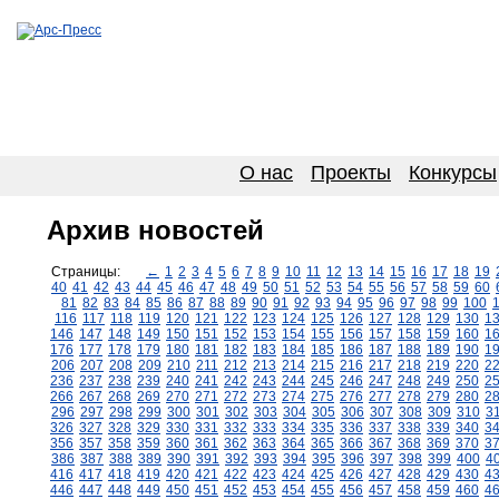
О нас
Проекты
Конкурсы
Архив новостей
Страницы:
←
1
2
3
4
5
6
7
8
9
10
11
12
13
14
15
16
17
18
19
40
41
42
43
44
45
46
47
48
49
50
51
52
53
54
55
56
57
58
59
60
81
82
83
84
85
86
87
88
89
90
91
92
93
94
95
96
97
98
99
100
116
117
118
119
120
121
122
123
124
125
126
127
128
129
130
1
146
147
148
149
150
151
152
153
154
155
156
157
158
159
160
1
176
177
178
179
180
181
182
183
184
185
186
187
188
189
190
1
206
207
208
209
210
211
212
213
214
215
216
217
218
219
220
2
236
237
238
239
240
241
242
243
244
245
246
247
248
249
250
2
266
267
268
269
270
271
272
273
274
275
276
277
278
279
280
2
296
297
298
299
300
301
302
303
304
305
306
307
308
309
310
3
326
327
328
329
330
331
332
333
334
335
336
337
338
339
340
3
356
357
358
359
360
361
362
363
364
365
366
367
368
369
370
3
386
387
388
389
390
391
392
393
394
395
396
397
398
399
400
4
416
417
418
419
420
421
422
423
424
425
426
427
428
429
430
4
446
447
448
449
450
451
452
453
454
455
456
457
458
459
460
4