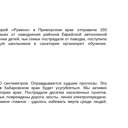
торий «Ружино» в Приморском крае отправили 150
авших от наводнения районов Еврейской автономной
ии детей, чьи семьи пострадали от паводка, поступило
ля школьников в санатории организуют обучение,
0 сантиметров. Оправдываются худшие прогнозы. Это
в Хабаровском крае будет усугубляться. Мы активно
тории края. Пострадали десятки населенных пунктов,
ья, повреждены дороги, мосты, линии электропередачи.
амое главное - удалось избежать жертв среди людей,