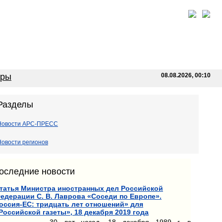
оры
08.08.2026, 00:10
Разделы
Новости АРС-ПРЕСС
Новости регионов
оследние новости
татья Министра иностранных дел Российской
едерации С. В. Лаврова «Соседи по Европе».
оссия-ЕС: тридцать лет отношений» для
Российской газеты», 18 декабря 2019 года
30 лет назад, 18 декабря 1989 г. в