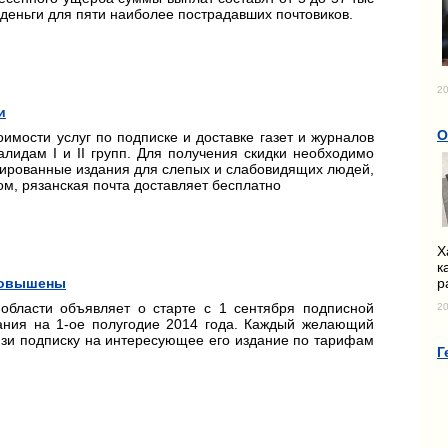
еньги для пяти наиболее пострадавших почтовиков.
20
и
О
имости услуг по подписке и доставке газет и журналов
лидам I и II групп. Для получения скидки необходимо
зированные издания для слепых и слабовидящих людей,
, рязанская почта доставляет бесплатно
Х
к
р
 повышены
области объявляет о старте с 1 сентября подписной
20
ания на 1-ое полугодие 2014 года. Каждый желающий
язи подписку на интересующее его издание по тарифам
Г