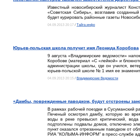
Известный новосибирский журналист Конс
«Советская Сибирь», возглавив созданный
будет курировать районные газеты Новосиб
04.09.2013 20:17
/
Тайга.инфо
Юрьев-польская школа получит имя Леонида Коробова
9 августа «Владимирские ведомости» нап
Коробове (материал «С «лейкой» и блокното
администрации школы, где он учился, вете
юрьев-польской школе № 1 имя ее знаменит
04.09.2013 20:15
/
Владимирские Ведомости
«Дамбы, поврежденные паводком, будут отстроены зан
В рамках рабочей поездки в Сусуманский 
Печеный осмотрел дамбу, которую во вре
воды в реке превысил критический, вод
подтоплены подвалы домов, отключено эле
пункт оказался отрезанным паводком от обл
РИА "КОЛЫМА-ИНФОРМ" в пресс-службе адм