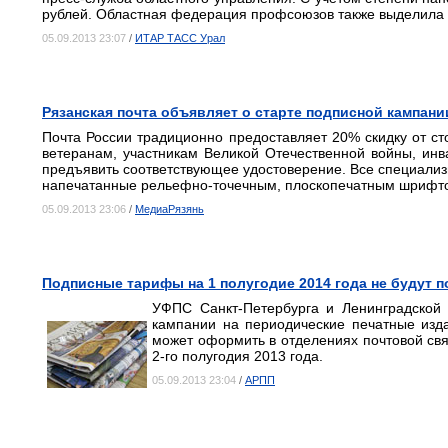
рублей. Областная федерация профсоюзов также выделила д
05.09.2013 23:07
/
ИТАР ТАСС Урал
Рязанская почта объявляет о старте подписной кампани
Почта России традиционно предоставляет 20% скидку от сто
ветеранам, участникам Великой Отечественной войны, инва
предъявить соответствующее удостоверение. Все специали
напечатанные рельефно-точечным, плоскопечатным шрифтом
05.09.2013 23:06
/
МедиаРязянь
Подписные тарифы на 1 полугодие 2014 года не будут
УФПС Санкт-Петербурга и Ленинградской 
кампании на периодические печатные изд
может оформить в отделениях почтовой св
2-го полугодия 2013 года.
05.09.2013 23:04
/
АРПП