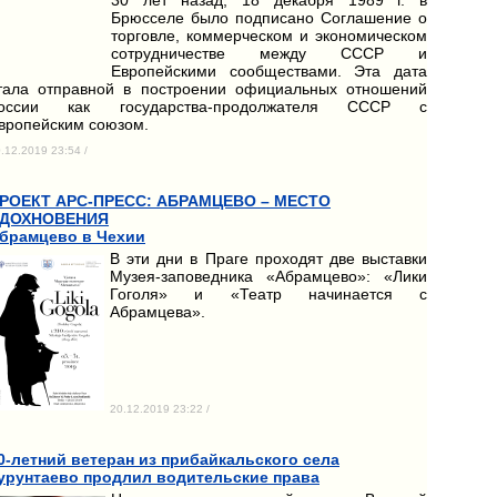
Брюсселе было подписано Соглашение о
торговле, коммерческом и экономическом
сотрудничестве между СССР и
Европейскими сообществами. Эта дата
тала отправной в построении официальных отношений
оссии как государства-продолжателя СССР с
вропейским союзом.
.12.2019 23:54 /
РОЕКТ АРС-ПРЕСС: АБРАМЦЕВО – МЕСТО
ДОХНОВЕНИЯ
брамцево в Чехии
В эти дни в Праге проходят две выставки
Музея-заповедника «Абрамцево»: «Лики
Гоголя» и «Театр начинается с
Абрамцева».
20.12.2019 23:22 /
0-летний ветеран из прибайкальского села
урунтаево продлил водительские права