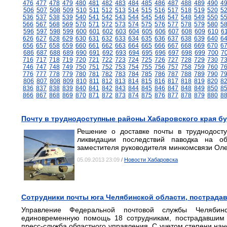
476
477
478
479
480
481
482
483
484
485
486
487
488
489
490
4
506
507
508
509
510
511
512
513
514
515
516
517
518
519
520
5
536
537
538
539
540
541
542
543
544
545
546
547
548
549
550
5
566
567
568
569
570
571
572
573
574
575
576
577
578
579
580
5
596
597
598
599
600
601
602
603
604
605
606
607
608
609
610
6
626
627
628
629
630
631
632
633
634
635
636
637
638
639
640
6
656
657
658
659
660
661
662
663
664
665
666
667
668
669
670
6
686
687
688
689
690
691
692
693
694
695
696
697
698
699
700
7
716
717
718
719
720
721
722
723
724
725
726
727
728
729
730
7
746
747
748
749
750
751
752
753
754
755
756
757
758
759
760
7
776
777
778
779
780
781
782
783
784
785
786
787
788
789
790
7
806
807
808
809
810
811
812
813
814
815
816
817
818
819
820
8
836
837
838
839
840
841
842
843
844
845
846
847
848
849
850
8
866
867
868
869
870
871
872
873
874
875
876
877
878
879
880
8
Почту в труднодоступные районы Хабаровского края б
Решение о доставке почты в труднодост
ликвидации последствий паводка на об
заместителя руководителя минкомсвязи Оле
05.09.2013 23:09
/
Новости Хабаровска
Сотрудники почты юга Челябинской области, пострада
Управление Федеральной почтовой службы Челябин
единовременную помощь 18 сотрудникам, пострадавшим 
пресс-служба областного управления. С учетом степени нан