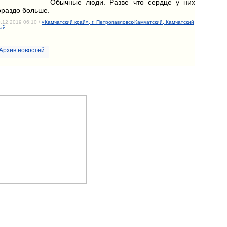
Обычные люди. Разве что сердце у них
ораздо больше.
.12.2019 06:10 /
«Камчатский край», г. Петропавловск-Камчатский, Камчатский
ай
Архив новостей