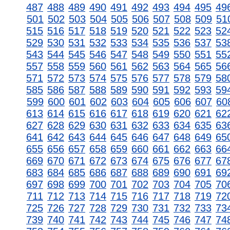
487
488
489
490
491
492
493
494
495
49
501
502
503
504
505
506
507
508
509
51
515
516
517
518
519
520
521
522
523
52
529
530
531
532
533
534
535
536
537
53
543
544
545
546
547
548
549
550
551
55
557
558
559
560
561
562
563
564
565
56
571
572
573
574
575
576
577
578
579
58
585
586
587
588
589
590
591
592
593
59
599
600
601
602
603
604
605
606
607
60
613
614
615
616
617
618
619
620
621
62
627
628
629
630
631
632
633
634
635
63
641
642
643
644
645
646
647
648
649
65
655
656
657
658
659
660
661
662
663
66
669
670
671
672
673
674
675
676
677
67
683
684
685
686
687
688
689
690
691
69
697
698
699
700
701
702
703
704
705
70
711
712
713
714
715
716
717
718
719
72
725
726
727
728
729
730
731
732
733
73
739
740
741
742
743
744
745
746
747
74