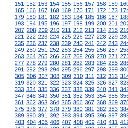
151
152
153
154
155
156
157
158
159
16
165
166
167
168
169
170
171
172
173
17
179
180
181
182
183
184
185
186
187
18
193
194
195
196
197
198
199
200
201
20
207
208
209
210
211
212
213
214
215
21
221
222
223
224
225
226
227
228
229
23
235
236
237
238
239
240
241
242
243
24
249
250
251
252
253
254
255
256
257
25
263
264
265
266
267
268
269
270
271
27
277
278
279
280
281
282
283
284
285
28
291
292
293
294
295
296
297
298
299
30
305
306
307
308
309
310
311
312
313
31
319
320
321
322
323
324
325
326
327
32
333
334
335
336
337
338
339
340
341
34
347
348
349
350
351
352
353
354
355
35
361
362
363
364
365
366
367
368
369
37
375
376
377
378
379
380
381
382
383
38
389
390
391
392
393
394
395
396
397
39
403
404
405
406
407
408
409
410
411
41