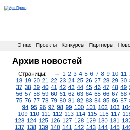
О нас
Проекты
Конкурсы
Партнеры
Ново
Архив новостей
Страницы:
←
1
2
3
4
5
6
7
8
9
10
11
18
19
20
21
22
23
24
25
26
27
28
29
30
37
38
39
40
41
42
43
44
45
46
47
48
49
56
57
58
59
60
61
62
63
64
65
66
67
68
75
76
77
78
79
80
81
82
83
84
85
86
87
94
95
96
97
98
99
100
101
102
103
10
109
110
111
112
113
114
115
116
117
11
123
124
125
126
127
128
129
130
131
13
137
138
139
140
141
142
143
144
145
14