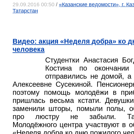
29.09.2016 00:50
/
«Казанские ведомости», г. Ка
Татарстан
Видео: акция «Неделя добра» ко 
человека
Студентки Анастасия Бо
Костина по окончании
отправились не домой, а 
Алексеевне Сусекиной. Пенсионер
поэтому помощь молодёжи в при
пришлась весьма кстати. Девушк
заменили шторы, помыли полы, о
про люстру не забыли. Та
Молодёжного центра участвуют в о
«Неделя добра ко дню пожилого чел