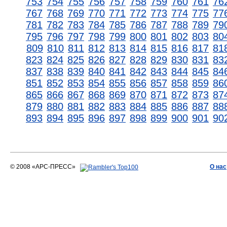
753
754
755
756
757
758
759
760
761
76
767
768
769
770
771
772
773
774
775
77
781
782
783
784
785
786
787
788
789
79
795
796
797
798
799
800
801
802
803
80
809
810
811
812
813
814
815
816
817
81
823
824
825
826
827
828
829
830
831
83
837
838
839
840
841
842
843
844
845
84
851
852
853
854
855
856
857
858
859
86
865
866
867
868
869
870
871
872
873
87
879
880
881
882
883
884
885
886
887
88
893
894
895
896
897
898
899
900
901
90
© 2008 «АРС-ПРЕСС»
О нас
АРС-ПРЕСС
О воде 