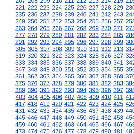
207
208
209
210
211
212
213
214
215
21
221
222
223
224
225
226
227
228
229
23
235
236
237
238
239
240
241
242
243
24
249
250
251
252
253
254
255
256
257
25
263
264
265
266
267
268
269
270
271
27
277
278
279
280
281
282
283
284
285
28
291
292
293
294
295
296
297
298
299
30
305
306
307
308
309
310
311
312
313
31
319
320
321
322
323
324
325
326
327
32
333
334
335
336
337
338
339
340
341
34
347
348
349
350
351
352
353
354
355
35
361
362
363
364
365
366
367
368
369
37
375
376
377
378
379
380
381
382
383
38
389
390
391
392
393
394
395
396
397
39
403
404
405
406
407
408
409
410
411
41
417
418
419
420
421
422
423
424
425
42
431
432
433
434
435
436
437
438
439
44
445
446
447
448
449
450
451
452
453
45
459
460
461
462
463
464
465
466
467
46
473
474
475
476
477
478
479
480
481
48