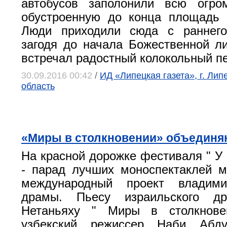
автобусов заполонили всю огр
обустроенную до конца площадь 
Люди приходили сюда с раннего
загодя до начала Божественной ли
встречал радостный колокольный пе
30.09.2016 00:42
/
ИД «Липецкая газета», г. Лип
область
«Миры в столкновении» объединя
На красной дорожке фестиваля " У 
- парад лучших моноспектаклей 
международный проект владими
драмы. Пьесу израильского др
Нетаньяху " Миры в столкнове
узбекский режиссер Наби Абду