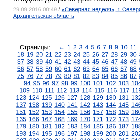
29.09.2016 00:49
/
«Северная неделя», г. Север
Архангельская область
Страницы:
←
1
2
3
4
5
6
7
8
9
10
11
18
19
20
21
22
23
24
25
26
27
28
29
30
37
38
39
40
41
42
43
44
45
46
47
48
49
56
57
58
59
60
61
62
63
64
65
66
67
68
75
76
77
78
79
80
81
82
83
84
85
86
87
94
95
96
97
98
99
100
101
102
103
10
109
110
111
112
113
114
115
116
117
11
123
124
125
126
127
128
129
130
131
13
137
138
139
140
141
142
143
144
145
14
151
152
153
154
155
156
157
158
159
16
165
166
167
168
169
170
171
172
173
17
179
180
181
182
183
184
185
186
187
18
193
194
195
196
197
198
199
200
201
20