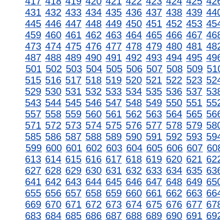
417
418
419
420
421
422
423
424
425
42
431
432
433
434
435
436
437
438
439
44
445
446
447
448
449
450
451
452
453
45
459
460
461
462
463
464
465
466
467
46
473
474
475
476
477
478
479
480
481
48
487
488
489
490
491
492
493
494
495
49
501
502
503
504
505
506
507
508
509
51
515
516
517
518
519
520
521
522
523
52
529
530
531
532
533
534
535
536
537
53
543
544
545
546
547
548
549
550
551
55
557
558
559
560
561
562
563
564
565
56
571
572
573
574
575
576
577
578
579
58
585
586
587
588
589
590
591
592
593
59
599
600
601
602
603
604
605
606
607
60
613
614
615
616
617
618
619
620
621
62
627
628
629
630
631
632
633
634
635
63
641
642
643
644
645
646
647
648
649
65
655
656
657
658
659
660
661
662
663
66
669
670
671
672
673
674
675
676
677
67
683
684
685
686
687
688
689
690
691
69