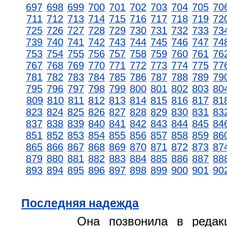
697
698
699
700
701
702
703
704
705
70
711
712
713
714
715
716
717
718
719
72
725
726
727
728
729
730
731
732
733
73
739
740
741
742
743
744
745
746
747
74
753
754
755
756
757
758
759
760
761
76
767
768
769
770
771
772
773
774
775
77
781
782
783
784
785
786
787
788
789
79
795
796
797
798
799
800
801
802
803
80
809
810
811
812
813
814
815
816
817
81
823
824
825
826
827
828
829
830
831
83
837
838
839
840
841
842
843
844
845
84
851
852
853
854
855
856
857
858
859
86
865
866
867
868
869
870
871
872
873
87
879
880
881
882
883
884
885
886
887
88
893
894
895
896
897
898
899
900
901
90
Последняя надежда
Она позвонила в реда