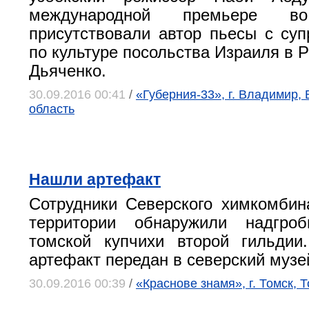
международной премьере в
присутствовали автор пьесы с суп
по культуре посольства Израиля в 
Дьяченко.
30.09.2016 00:41
/
«Губерния-33», г. Владимир,
область
Нашли артефакт
Сотрудники Северского химкомбин
территории обнаружили надгро
томской купчихи второй гильдии
артефакт передан в северский музе
30.09.2016 00:39
/
«Краснове знамя», г. Томск, 