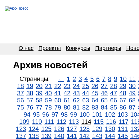
О нас
Проекты
Конкурсы
Партнеры
Ново
Архив новостей
Страницы:
←
1
2
3
4
5
6
7
8
9
10
11
18
19
20
21
22
23
24
25
26
27
28
29
30
37
38
39
40
41
42
43
44
45
46
47
48
49
56
57
58
59
60
61
62
63
64
65
66
67
68
75
76
77
78
79
80
81
82
83
84
85
86
87
94
95
96
97
98
99
100
101
102
103
10
109
110
111
112
113
114
115
116
117
11
123
124
125
126
127
128
129
130
131
13
137
138
139
140
141
142
143
144
145
14