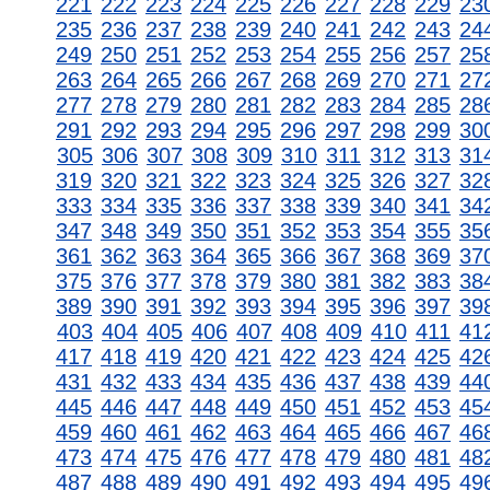
221
222
223
224
225
226
227
228
229
23
235
236
237
238
239
240
241
242
243
24
249
250
251
252
253
254
255
256
257
25
263
264
265
266
267
268
269
270
271
27
277
278
279
280
281
282
283
284
285
28
291
292
293
294
295
296
297
298
299
30
305
306
307
308
309
310
311
312
313
31
319
320
321
322
323
324
325
326
327
32
333
334
335
336
337
338
339
340
341
34
347
348
349
350
351
352
353
354
355
35
361
362
363
364
365
366
367
368
369
37
375
376
377
378
379
380
381
382
383
38
389
390
391
392
393
394
395
396
397
39
403
404
405
406
407
408
409
410
411
41
417
418
419
420
421
422
423
424
425
42
431
432
433
434
435
436
437
438
439
44
445
446
447
448
449
450
451
452
453
45
459
460
461
462
463
464
465
466
467
46
473
474
475
476
477
478
479
480
481
48
487
488
489
490
491
492
493
494
495
49