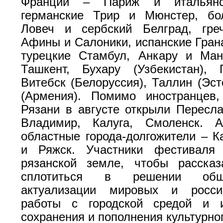
Франции – Париж и итальянс
германские Трир и Мюнстер, бол
Ловеч и сербский Белград, греч
Афины и Салоники, испанские Гран
турецкие Стамбул, Анкару и Ман
Ташкент, Бухару (Узбекистан), 
Витебск (Белоруссия), Таллин (Эст
(Армения). Помимо иностранцев,
Рязани в августе открыли Пересла
Владимир, Калуга, Смоленск. 
областные города-долгожители – К
и Ряжск. Участники фестиваля
рязанской земле, чтобы расска
сплотиться в решении об
актуализации мировых и росси
работы с городской средой и и
сохранения и пополнения культурно