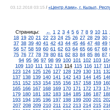
03.12.2018 03:15
/
«Центр Азии», г. Кызыл, Рес
Страницы:
←
1
2
3
4
5
6
7
8
9
10
11
18
19
20
21
22
23
24
25
26
27
28
29
30
37
38
39
40
41
42
43
44
45
46
47
48
49
56
57
58
59
60
61
62
63
64
65
66
67
68
75
76
77
78
79
80
81
82
83
84
85
86
87
94
95
96
97
98
99
100
101
102
103
10
109
110
111
112
113
114
115
116
117
11
123
124
125
126
127
128
129
130
131
13
137
138
139
140
141
142
143
144
145
14
151
152
153
154
155
156
157
158
159
16
165
166
167
168
169
170
171
172
173
17
179
180
181
182
183
184
185
186
187
18
193
194
195
196
197
198
199
200
201
20
207
208
209
210
211
212
213
214
215
21