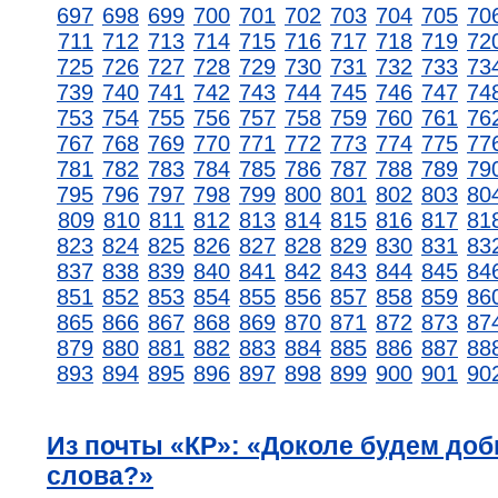
697
698
699
700
701
702
703
704
705
70
711
712
713
714
715
716
717
718
719
72
725
726
727
728
729
730
731
732
733
73
739
740
741
742
743
744
745
746
747
74
753
754
755
756
757
758
759
760
761
76
767
768
769
770
771
772
773
774
775
77
781
782
783
784
785
786
787
788
789
79
795
796
797
798
799
800
801
802
803
80
809
810
811
812
813
814
815
816
817
81
823
824
825
826
827
828
829
830
831
83
837
838
839
840
841
842
843
844
845
84
851
852
853
854
855
856
857
858
859
86
865
866
867
868
869
870
871
872
873
87
879
880
881
882
883
884
885
886
887
88
893
894
895
896
897
898
899
900
901
90
Из почты «КР»: «Доколе будем до
слова?»