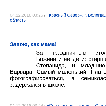
04.12.2018 03:25
/
«Красный Север», г. Вологда
область
Запою, как мама!
За праздничным сто
Божина и ее дети: старш
Степанида, и младши
Варвара. Самый маленький, Плато
фотографироваться, а семикла
задержался в школе.
04.12.2018 03:24
/
«Социальная газета», г. Сам