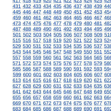
417
418
419
420
421
422
423
424
425
42
431
432
433
434
435
436
437
438
439
44
445
446
447
448
449
450
451
452
453
45
459
460
461
462
463
464
465
466
467
46
473
474
475
476
477
478
479
480
481
48
487
488
489
490
491
492
493
494
495
49
501
502
503
504
505
506
507
508
509
51
515
516
517
518
519
520
521
522
523
52
529
530
531
532
533
534
535
536
537
53
543
544
545
546
547
548
549
550
551
55
557
558
559
560
561
562
563
564
565
56
571
572
573
574
575
576
577
578
579
58
585
586
587
588
589
590
591
592
593
59
599
600
601
602
603
604
605
606
607
60
613
614
615
616
617
618
619
620
621
62
627
628
629
630
631
632
633
634
635
63
641
642
643
644
645
646
647
648
649
65
655
656
657
658
659
660
661
662
663
66
669
670
671
672
673
674
675
676
677
67
683
684
685
686
687
688
689
690
691
69