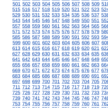
501
502
503
504
505
506
507
508
509
51
515
516
517
518
519
520
521
522
523
52
529
530
531
532
533
534
535
536
537
53
543
544
545
546
547
548
549
550
551
55
557
558
559
560
561
562
563
564
565
56
571
572
573
574
575
576
577
578
579
58
585
586
587
588
589
590
591
592
593
59
599
600
601
602
603
604
605
606
607
60
613
614
615
616
617
618
619
620
621
62
627
628
629
630
631
632
633
634
635
63
641
642
643
644
645
646
647
648
649
65
655
656
657
658
659
660
661
662
663
66
669
670
671
672
673
674
675
676
677
67
683
684
685
686
687
688
689
690
691
69
697
698
699
700
701
702
703
704
705
70
711
712
713
714
715
716
717
718
719
72
725
726
727
728
729
730
731
732
733
73
739
740
741
742
743
744
745
746
747
74
753
754
755
756
757
758
759
760
761
76