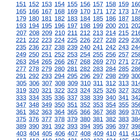
151
152
153
154
155
156
157
158
159
16
165
166
167
168
169
170
171
172
173
17
179
180
181
182
183
184
185
186
187
18
193
194
195
196
197
198
199
200
201
20
207
208
209
210
211
212
213
214
215
21
221
222
223
224
225
226
227
228
229
23
235
236
237
238
239
240
241
242
243
24
249
250
251
252
253
254
255
256
257
25
263
264
265
266
267
268
269
270
271
27
277
278
279
280
281
282
283
284
285
28
291
292
293
294
295
296
297
298
299
30
305
306
307
308
309
310
311
312
313
31
319
320
321
322
323
324
325
326
327
32
333
334
335
336
337
338
339
340
341
34
347
348
349
350
351
352
353
354
355
35
361
362
363
364
365
366
367
368
369
37
375
376
377
378
379
380
381
382
383
38
389
390
391
392
393
394
395
396
397
39
403
404
405
406
407
408
409
410
411
41