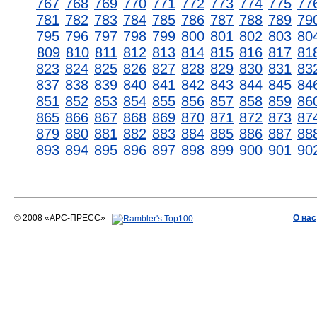
767
768
769
770
771
772
773
774
775
77
781
782
783
784
785
786
787
788
789
79
795
796
797
798
799
800
801
802
803
80
809
810
811
812
813
814
815
816
817
81
823
824
825
826
827
828
829
830
831
83
837
838
839
840
841
842
843
844
845
84
851
852
853
854
855
856
857
858
859
86
865
866
867
868
869
870
871
872
873
87
879
880
881
882
883
884
885
886
887
88
893
894
895
896
897
898
899
900
901
90
© 2008 «АРС-ПРЕСС»
О нас
АРС-ПРЕСС
О воде 