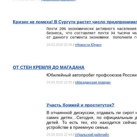
Кризис не помеха! В Сургуте растет число предпринима
Почти 20% экономически активного населения
бизнеса, что составляет почти 34 тысячи ч
от данного сегмента экономики пополнили г
24.03.2015 22:46
/
«Новости Югры»
ОТ СТЕН КРЕМЛЯ ДО МАГАДАНА
Юбилейный автопробег профсоюзов России 
24.03.2015 22:45
/
«Магаданская правда»
Участь бомжей и проституток?
В отчаянной дискуссии, отдавать ли сирот 
самих детях…Сегодня, по официальным да
детей. То есть тех, кто находится сейч
устройстве в приемную семью.
24.03.2015 22:44
/
«Уральский рабочий»