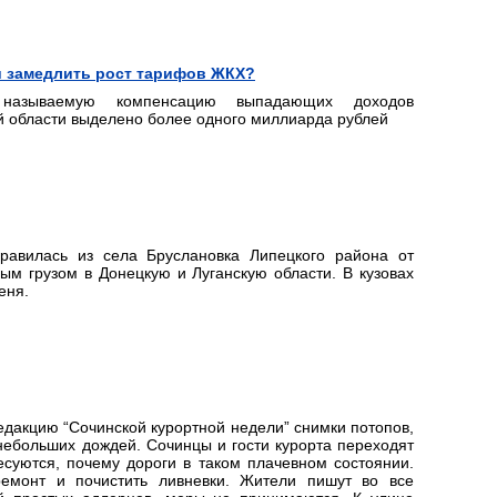
 замедлить рост тарифов ЖКХ?
называемую компенсацию выпадающих доходов
 области выделено более одного миллиарда рублей
авилась из села Бруслановка Липецкого района от
м грузом в Донецкую и Луганскую области. В кузовах
еня.
дакцию “Сочинской курортной недели” снимки потопов,
небольших дождей. Сочинцы и гости курорта переходят
есуются, почему дороги в таком плачевном состоянии.
емонт и почистить ливневки. Жители пишут во все