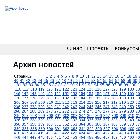
О нас
Проекты
Конкурсы
Архив новостей
Страницы:
←
1
2
3
4
5
6
7
8
9
10
11
12
13
14
15
16
17
18
19
40
41
42
43
44
45
46
47
48
49
50
51
52
53
54
55
56
57
58
59
60
81
82
83
84
85
86
87
88
89
90
91
92
93
94
95
96
97
98
99
100
1
116
117
118
119
120
121
122
123
124
125
126
127
128
129
130
13
146
147
148
149
150
151
152
153
154
155
156
157
158
159
160
16
176
177
178
179
180
181
182
183
184
185
186
187
188
189
190
19
206
207
208
209
210
211
212
213
214
215
216
217
218
219
220
22
236
237
238
239
240
241
242
243
244
245
246
247
248
249
250
25
266
267
268
269
270
271
272
273
274
275
276
277
278
279
280
28
296
297
298
299
300
301
302
303
304
305
306
307
308
309
310
3
326
327
328
329
330
331
332
333
334
335
336
337
338
339
340
34
356
357
358
359
360
361
362
363
364
365
366
367
368
369
370
37
386
387
388
389
390
391
392
393
394
395
396
397
398
399
400
4
416
417
418
419
420
421
422
423
424
425
426
427
428
429
430
43
446
447
448
449
450
451
452
453
454
455
456
457
458
459
460
46