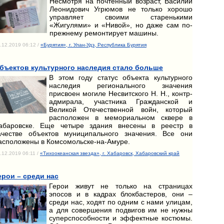
Несмотря на почтенный возраст, Василий
Леонидович Угрюмов не только хорошо
управляет своими старенькими
«Жигулями» и «Нивой», но даже сам по-
прежнему ремонтирует машины.
.12.2019 06:12 /
«Бурятия», г. Улан-Удэ, Республика Бурятия
бъектов культурного наследия стало больше
В этом году статус объекта культурного
наследия регионального значения
присвоен могиле Несвитского Н. Н., контр-
адмирала, участника Гражданской и
Великой Отечественной войн, который
расположен в мемориальном сквере в
абаровске. Еще четыре здания внесены в реестр в
ачестве объектов муниципального значения. Все они
асположены в Комсомольске-на-Амуре.
.12.2019 06:11 /
«Тихоокеанская звезда», г. Хабаровск, Хабаровский край
ерои – среди нас
Герои живут не только на страницах
эпосов и в кадрах блокбастеров, они –
среди нас, ходят по одним с нами улицам,
а для совершения подвигов им не нужны
суперспособности и эффектные костюмы.