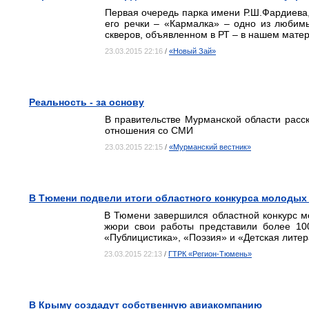
Первая очередь парка имени Р.Ш.Фардиева
его речки – «Кармалка» – одно из любимы
скверов, объявленном в РТ – в нашем мате
23.03.2015 22:16
/
«Новый Зай»
Реальность - за основу
В правительстве Мурманской области расск
отношения со СМИ
23.03.2015 22:15
/
«Мурманский вестник»
В Тюмени подвели итоги областного конкурса молодых
В Тюмени завершился областной конкурс м
жюри свои работы представили более 100
«Публицистика», «Поэзия» и «Детская литер
23.03.2015 22:13
/
ГТРК «Регион-Тюмень»
В Крыму создадут собственную авиакомпанию