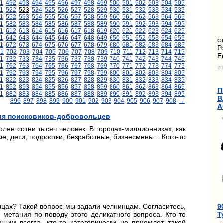
1
492
493
494
495
496
497
498
499
500
501
502
503
504
505
1
522
523
524
525
526
527
528
529
530
531
532
533
534
535
1
552
553
554
555
556
557
558
559
560
561
562
563
564
565
1
582
583
584
585
586
587
588
589
590
591
592
593
594
595
11
612
613
614
615
616
617
618
619
620
621
622
623
624
625
1
642
643
644
645
646
647
648
649
650
651
652
653
654
655
с
1
672
673
674
675
676
677
678
679
680
681
682
683
684
685
Р
01
702
703
704
705
706
707
708
709
710
711
712
713
714
715
Е
1
732
733
734
735
736
737
738
739
740
741
742
743
744
745
1
762
763
764
765
766
767
768
769
770
771
772
773
774
775
20
1
792
793
794
795
796
797
798
799
800
801
802
803
804
805
1
822
823
824
825
826
827
828
829
830
831
832
833
834
835
1
852
853
854
855
856
857
858
859
860
861
862
863
864
865
П
1
882
883
884
885
886
887
888
889
890
891
892
893
894
895
В
896
897
898
899
900
901
902
903
904
905
906
907
908
→
А
для поисковиков-добровольцев
олее сотни тысяч человек. В городах-миллионниках, как
ые, дети, подростки, безработные, бизнесмены... Кого-то
9
цах? Такой вопрос мы задали челнинцам. Согласитесь,
Т
 метания по поводу этого деликатного вопроса. Кто-то
им всегда, кто-то категорически не приемлет такой