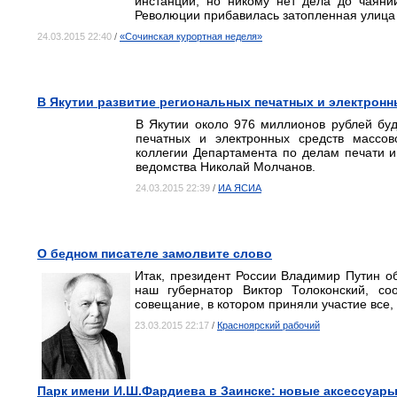
инстанции, но никому нет дела до чаяни
Революции прибавилась затопленная улица
24.03.2015 22:40
/
«Сочинская курортная неделя»
В Якутии развитие региональных печатных и электро
В Якутии около 976 миллионов рублей буд
печатных и электронных средств массо
коллегии Департамента по делам печати 
ведомства Николай Молчанов.
24.03.2015 22:39
/
ИА ЯСИА
О бедном писателе замолвите слово
Итак, президент России Владимир Путин о
наш губернатор Виктор Толоконский, соо
совещание, в котором приняли участие все,
23.03.2015 22:17
/
Красноярский рабочий
Парк имени И.Ш.Фардиева в Заинске: новые аксессуар