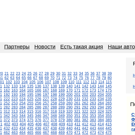
Партнеры
Новости
Есть такая акция
Наши авт
20
21
22
23
24
25
26
27
28
29
30
31
32
33
34
35
36
37
38
39
61
62
63
64
65
66
67
68
69
70
71
72
73
74
75
76
77
78
79
80
01
102
103
104
105
106
107
108
109
110
111
112
113
114
115
1
132
133
134
135
136
137
138
139
140
141
142
143
144
145
Н
1
162
163
164
165
166
167
168
169
170
171
172
173
174
175
1
192
193
194
195
196
197
198
199
200
201
202
203
204
205
1
222
223
224
225
226
227
228
229
230
231
232
233
234
235
1
252
253
254
255
256
257
258
259
260
261
262
263
264
265
П
1
282
283
284
285
286
287
288
289
290
291
292
293
294
295
11
312
313
314
315
316
317
318
319
320
321
322
323
324
325
С
1
342
343
344
345
346
347
348
349
350
351
352
353
354
355
Ф
1
372
373
374
375
376
377
378
379
380
381
382
383
384
385
Е
01
402
403
404
405
406
407
408
409
410
411
412
413
414
415
1
432
433
434
435
436
437
438
439
440
441
442
443
444
445
г
1
462
463
464
465
466
467
468
469
470
471
472
473
474
475