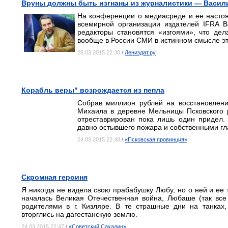
Вруны должны быть изгнаны из журналистики — Васил
На конференции о медиасреде и ее насто
всемирной организации издателей IFRA В
редакторы становятся «изгоями», что дел
вообще в России СМИ в истинном смысле эт
25.03.2015 22:30
/
Лениздат.ру
Корабль веры" возрождается из пепла
Собрав миллион рублей на восстановлени
Михаила в деревне Мельницы Псковского р
отреставрирован пока лишь один придел.
давно остывшего пожара и собственными гл
24.03.2015 22:48
/
«Псковская провинция»
Скромная героиня
Я никогда не видела свою прабабушку Любу, но о ней и ее 
началась Великая Отечественная война, Любаше (так все
родителями в г. Кизляре. В те страшные дни на танках
вторглись на дагестанскую землю.
24.03.2015 22:47
/
«Советский Сахалин»