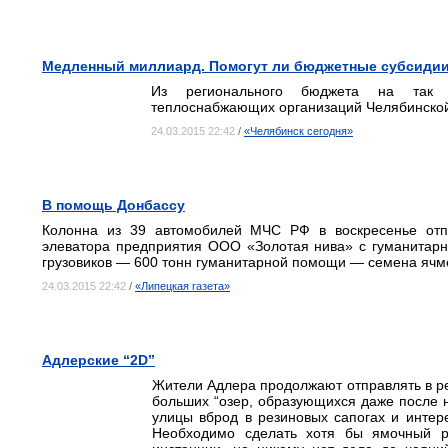
Медленный миллиард. Помогут ли бюджетные субсидии
Из регионального бюджета на так 
теплоснабжающих организаций Челябинской
24.03.2015 22:42
/
«Челябинск сегодня»
В помощь Донбассу
Колонна из 39 автомобилей МЧС РФ в воскресенье отпр
элеватора предприятия ООО «Золотая нива» с гуманитарны
грузовиков — 600 тонн гуманитарной помощи — семена ячм
24.03.2015 22:42
/
«Липецкая газета»
Адлерские “2D”
Жители Адлера продолжают отправлять в ре
больших “озер, образующихся даже после 
улицы вброд в резиновых сапогах и интер
Необходимо сделать хотя бы ямочный р