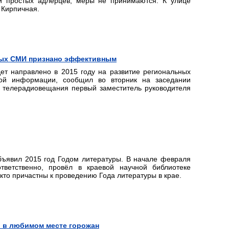
й простых адлерцев, меры не принимаются. К улице
 Кирпичная.
нных СМИ признано эффективным
ет направлено в 2015 году на развитие региональных
вой информации, сообщил во вторник на заседании
и телерадиовещания первый заместитель руководителя
бъявил 2015 год Годом литературы. В начале февраля
тветственно, провёл в краевой научной библиотеке
 кто причастны к проведению Года литературы в крае.
ы в любимом месте горожан