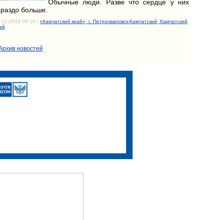
Обычные люди. Разве что сердце у них
ораздо больше.
.12.2019 06:10 /
«Камчатский край», г. Петропавловск-Камчатский, Камчатский
ай
Архив новостей