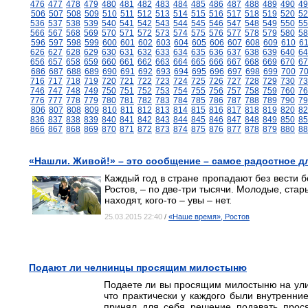
476
477
478
479
480
481
482
483
484
485
486
487
488
489
490
49
506
507
508
509
510
511
512
513
514
515
516
517
518
519
520
52
536
537
538
539
540
541
542
543
544
545
546
547
548
549
550
55
566
567
568
569
570
571
572
573
574
575
576
577
578
579
580
58
596
597
598
599
600
601
602
603
604
605
606
607
608
609
610
6
626
627
628
629
630
631
632
633
634
635
636
637
638
639
640
64
656
657
658
659
660
661
662
663
664
665
666
667
668
669
670
67
686
687
688
689
690
691
692
693
694
695
696
697
698
699
700
7
716
717
718
719
720
721
722
723
724
725
726
727
728
729
730
73
746
747
748
749
750
751
752
753
754
755
756
757
758
759
760
76
776
777
778
779
780
781
782
783
784
785
786
787
788
789
790
79
806
807
808
809
810
811
812
813
814
815
816
817
818
819
820
82
836
837
838
839
840
841
842
843
844
845
846
847
848
849
850
85
866
867
868
869
870
871
872
873
874
875
876
877
878
879
880
88
«Нашли. Живой!» – это сообщение – самое радостное 
Каждый год в стране пропадают без вести б
Ростов, – по две-три тысячи. Молодые, стар
находят, кого-то – увы – нет.
25.03.2015 22:40
/
«Наше время», Ростов
Подают ли челнинцы просящим милостыню
Подаете ли вы просящим милостыню на ули
что практически у каждого были внутренние
принял для себя решение подавать просящ