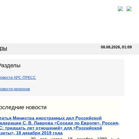
оры
08.08.2026, 01:09
Разделы
Новости АРС-ПРЕСС
овости регионов
оследние новости
татья Министра иностранных дел Российской
едерации С. В. Лаврова «Соседи по Европе». Россия-
С: тридцать лет отношений» для «Российской
азеты», 18 декабря 2019 года
30 лет назад, 18 декабря 1989 г. в