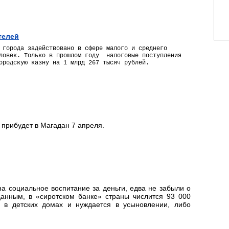
телей
 города задействовано в сфере малого и среднего
еловек. Только в прошлом году налоговые поступления
ородскую казну на 1 млрд 267 тысяч рублей.
прибудет в Магадан 7 апреля.
на социальное воспитание за деньги, едва не забыли о
нным, в «сиротском банке» страны числится 93 000
ас в детских домах и нуждается в усыновлении, либо