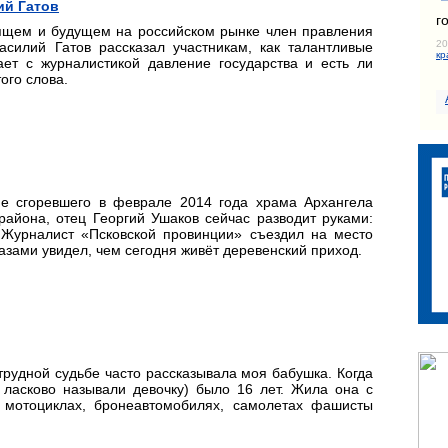
ий Гатов
г
ящем и будущем на российском рынке член правления
20
асилий Гатов рассказал участникам, как талантливые
кр
ает с журналистикой давление государства и есть ли
ого слова.
е сгоревшего в феврале 2014 года храма Архангела
айона, отец Георгий Ушаков сейчас разводит руками:
 Журналист «Псковской провинции» съездил на место
азами увидел, чем сегодня живёт деревенский приход.
трудной судьбе часто рассказывала моя бабушка. Когда
 ласково называли девочку) было 16 лет. Жила она с
, мотоциклах, бронеавтомобилях, самолетах фашисты