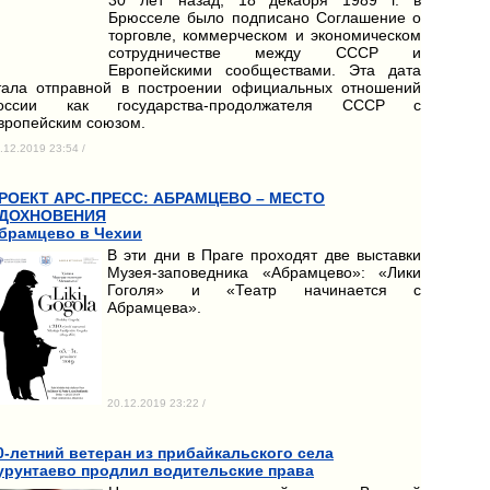
Брюсселе было подписано Соглашение о
торговле, коммерческом и экономическом
сотрудничестве между СССР и
Европейскими сообществами. Эта дата
тала отправной в построении официальных отношений
оссии как государства-продолжателя СССР с
вропейским союзом.
.12.2019 23:54 /
РОЕКТ АРС-ПРЕСС: АБРАМЦЕВО – МЕСТО
ДОХНОВЕНИЯ
брамцево в Чехии
В эти дни в Праге проходят две выставки
Музея-заповедника «Абрамцево»: «Лики
Гоголя» и «Театр начинается с
Абрамцева».
20.12.2019 23:22 /
0-летний ветеран из прибайкальского села
урунтаево продлил водительские права