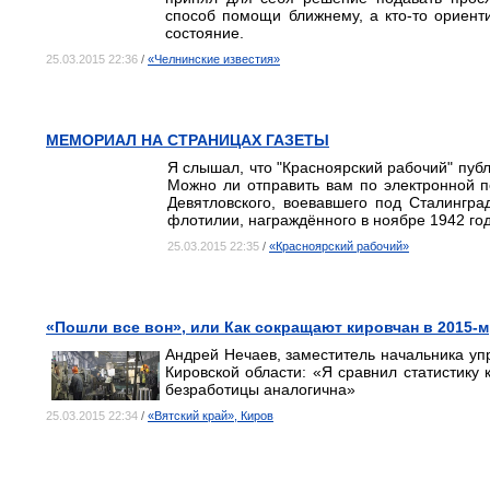
способ помощи ближнему, а кто-то ориент
состояние.
25.03.2015 22:36
/
«Челнинские известия»
МЕМОРИАЛ НА СТРАНИЦАХ ГАЗЕТЫ
Я слышал, что "Красноярский рабочий" публ
Можно ли отправить вам по электронной п
Девятловского, воевавшего под Сталингр
флотилии, награждённого в ноябре 1942 год
25.03.2015 22:35
/
«Красноярский рабочий»
«Пошли все вон», или Как сокращают кировчан в 2015-м
Андрей Нечаев, заместитель начальника уп
Кировской области: «Я сравнил статистику 
безработицы аналогична»
25.03.2015 22:34
/
«Вятский край», Киров