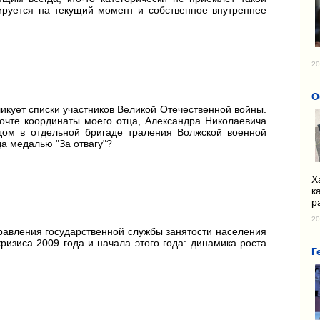
ируется на текущий момент и собственное внутреннее
20
О
икует списки участников Великой Отечественной войны.
очте координаты моего отца, Александра Николаевича
адом в отдельной бригаде траления Волжской военной
а медалью "За отвагу"?
Х
к
р
20
равления государственной службы занятости населения
кризиса 2009 года и начала этого года: динамика роста
Г