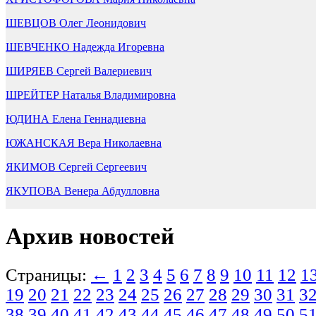
ШЕВЦОВ Олег Леонидович
ШЕВЧЕНКО Надежда Игоревна
ШИРЯЕВ Сергей Валериевич
ШРЕЙТЕР Наталья Владимировна
ЮДИНА Елена Геннадиевна
ЮЖАНСКАЯ Вера Николаевна
ЯКИМОВ Сергей Сергеевич
ЯКУПОВА Венера Абдулловна
Архив новостей
Страницы:
←
1
2
3
4
5
6
7
8
9
10
11
12
1
19
20
21
22
23
24
25
26
27
28
29
30
31
3
38
39
40
41
42
43
44
45
46
47
48
49
50
5