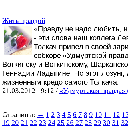
Жить правдой
«Правду не надо любить, н
- эти слова наш коллега Л
Толкач привел в своей зар
собкоре «Удмуртской прав
Воткинску и Воткинскому, Шарканск
Геннадии Ладыгине. Но этот лозунг,
жизненным кредо самого Толкача.
21.03.2012 19:12
/
«Удмуртская правда» (
Страницы:
←
1
2
3
4
5
6
7
8
9
10
11
12
1
19
20
21
22
23
24
25
26
27
28
29
30
31
3