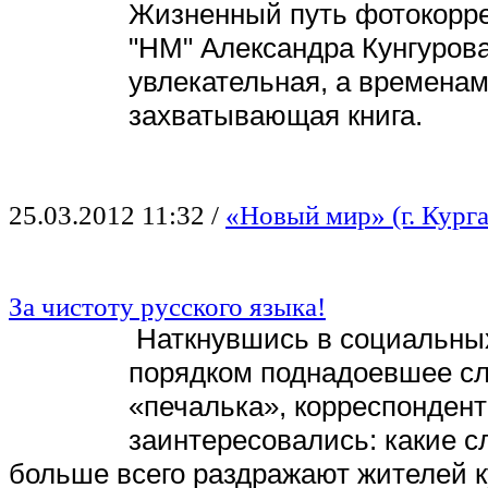
Жизненный путь фотокорр
"НМ" Александра Кунгурова
увлекательная, а временам
захватывающая книга.
25.03.2012 11:32
/
«Новый мир» (г. Курга
За чистоту русского языка!
Наткнувшись в социальных
порядком поднадоевшее с
«печалька», корреспонден
заинтересовались: какие с
больше всего раздражают жителей 