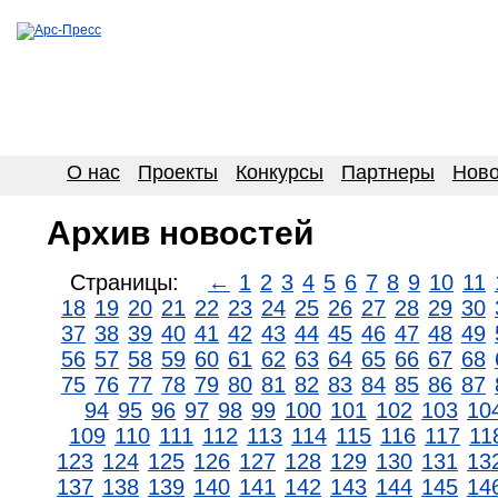
О нас
Проекты
Конкурсы
Партнеры
Ново
Архив новостей
Страницы:
←
1
2
3
4
5
6
7
8
9
10
11
18
19
20
21
22
23
24
25
26
27
28
29
30
37
38
39
40
41
42
43
44
45
46
47
48
49
56
57
58
59
60
61
62
63
64
65
66
67
68
75
76
77
78
79
80
81
82
83
84
85
86
87
94
95
96
97
98
99
100
101
102
103
10
109
110
111
112
113
114
115
116
117
11
123
124
125
126
127
128
129
130
131
13
137
138
139
140
141
142
143
144
145
14