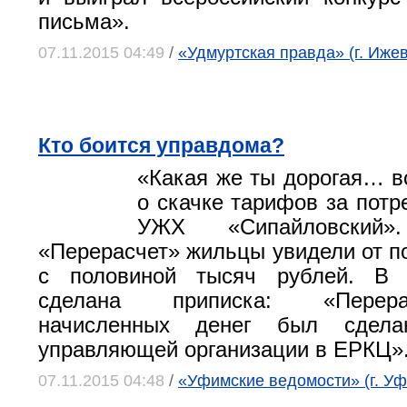
письма».
07.11.2015 04:49
/
«Удмуртская правда» (г. Ижев
Кто боится управдома?
«Какая же ты дорогая… в
о скачке тарифов за потр
УЖХ «Сипайловский
«Перерасчет» жильцы увидели от по
с половиной тысяч рублей. В 
сделана приписка: «Перер
начисленных денег был сдел
управляющей организации в ЕРКЦ»
07.11.2015 04:48
/
«Уфимские ведомости» (г. Уф