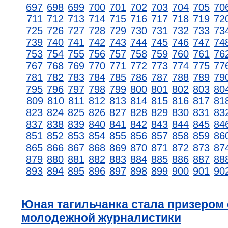
697
698
699
700
701
702
703
704
705
70
711
712
713
714
715
716
717
718
719
72
725
726
727
728
729
730
731
732
733
73
739
740
741
742
743
744
745
746
747
74
753
754
755
756
757
758
759
760
761
76
767
768
769
770
771
772
773
774
775
77
781
782
783
784
785
786
787
788
789
79
795
796
797
798
799
800
801
802
803
80
809
810
811
812
813
814
815
816
817
81
823
824
825
826
827
828
829
830
831
83
837
838
839
840
841
842
843
844
845
84
851
852
853
854
855
856
857
858
859
86
865
866
867
868
869
870
871
872
873
87
879
880
881
882
883
884
885
886
887
88
893
894
895
896
897
898
899
900
901
90
Юная тагильчанка стала призером
молодежной журналистики