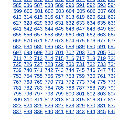
585
586
587
588
589
590
591
592
593
59
599
600
601
602
603
604
605
606
607
60
613
614
615
616
617
618
619
620
621
62
627
628
629
630
631
632
633
634
635
63
641
642
643
644
645
646
647
648
649
65
655
656
657
658
659
660
661
662
663
66
669
670
671
672
673
674
675
676
677
67
683
684
685
686
687
688
689
690
691
69
697
698
699
700
701
702
703
704
705
70
711
712
713
714
715
716
717
718
719
72
725
726
727
728
729
730
731
732
733
73
739
740
741
742
743
744
745
746
747
74
753
754
755
756
757
758
759
760
761
76
767
768
769
770
771
772
773
774
775
77
781
782
783
784
785
786
787
788
789
79
795
796
797
798
799
800
801
802
803
80
809
810
811
812
813
814
815
816
817
81
823
824
825
826
827
828
829
830
831
83
837
838
839
840
841
842
843
844
845
84