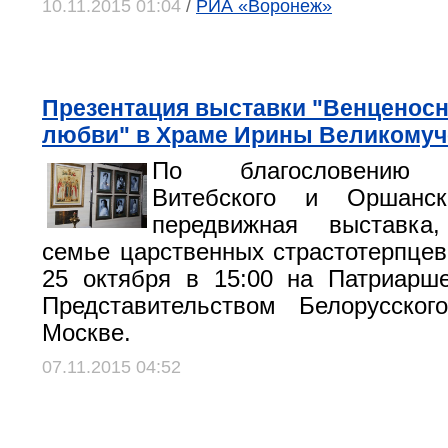
10.11.2015 01:04
/
РИА «Воронеж»
Презентация выставки "Венценосн
любви" в Храме Ирины Великому
По благословению а
Витебского и Оршанск
передвижная выставка
семье царственных страстотерпцев
25 октября в 15:00 на Патриарш
Представительством Белорусског
Москве.
07.11.2015 04:52