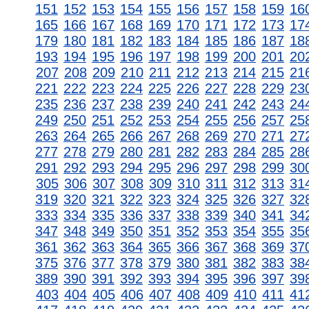
151
152
153
154
155
156
157
158
159
16
165
166
167
168
169
170
171
172
173
17
179
180
181
182
183
184
185
186
187
18
193
194
195
196
197
198
199
200
201
20
207
208
209
210
211
212
213
214
215
21
221
222
223
224
225
226
227
228
229
23
235
236
237
238
239
240
241
242
243
24
249
250
251
252
253
254
255
256
257
25
263
264
265
266
267
268
269
270
271
27
277
278
279
280
281
282
283
284
285
28
291
292
293
294
295
296
297
298
299
30
305
306
307
308
309
310
311
312
313
31
319
320
321
322
323
324
325
326
327
32
333
334
335
336
337
338
339
340
341
34
347
348
349
350
351
352
353
354
355
35
361
362
363
364
365
366
367
368
369
37
375
376
377
378
379
380
381
382
383
38
389
390
391
392
393
394
395
396
397
39
403
404
405
406
407
408
409
410
411
41