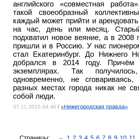
английского «совместная работа
такой своеобразный коллективн
каждый может прийти и арендовать
на час, день или месяц. Стары
подхватил новое веяние, а в 2008 
пришли и в Россию. У нас пионеро
стал Екатеринбург. До Нижнего Н
добрался в 2014 году. Причём
экземплярах. Так получилос
одновременно, не сговариваясь,
разных местах города никак не с
собой люди.
07.11.2015 04:40
/
«Нижегородская правда»
Страницы:
←
1
2
3
4
5
6
7
8
9
10
11