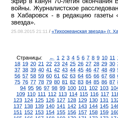
эфир в канун 70-летия окончания 
войны. Журналистское расследован
в Хабаровск - в редакцию газеты 
звезда».
25.08.2015 21:11
/
«Тихоокеанская звезда» (г. Х
Страницы:
←
1
2
3
4
5
6
7
8
9
10
11
18
19
20
21
22
23
24
25
26
27
28
29
30
37
38
39
40
41
42
43
44
45
46
47
48
49
56
57
58
59
60
61
62
63
64
65
66
67
68
75
76
77
78
79
80
81
82
83
84
85
86
87
94
95
96
97
98
99
100
101
102
103
10
109
110
111
112
113
114
115
116
117
11
123
124
125
126
127
128
129
130
131
13
137
138
139
140
141
142
143
144
145
14
151
152
153
154
155
156
157
158
159
16