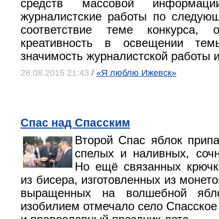
средств массовой информаци
журналистские работы по следую
соответствие теме конкурса, ор
креативность в освещении тем
значимость журналистской работы и
28.08.2015 21:43
/
«Я люблю Ижевск»
Спас над Спасским
Второй Спас яблок припа
спелых и наливных, соч
Но ещё связанных крючк
из бисера, изготовленных из монет
выращенных на волшебной ябло
изобилием отмечало село Спасское 