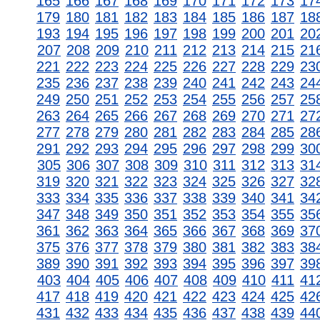
165
166
167
168
169
170
171
172
173
17
179
180
181
182
183
184
185
186
187
18
193
194
195
196
197
198
199
200
201
20
207
208
209
210
211
212
213
214
215
21
221
222
223
224
225
226
227
228
229
23
235
236
237
238
239
240
241
242
243
24
249
250
251
252
253
254
255
256
257
25
263
264
265
266
267
268
269
270
271
27
277
278
279
280
281
282
283
284
285
28
291
292
293
294
295
296
297
298
299
30
305
306
307
308
309
310
311
312
313
31
319
320
321
322
323
324
325
326
327
32
333
334
335
336
337
338
339
340
341
34
347
348
349
350
351
352
353
354
355
35
361
362
363
364
365
366
367
368
369
37
375
376
377
378
379
380
381
382
383
38
389
390
391
392
393
394
395
396
397
39
403
404
405
406
407
408
409
410
411
41
417
418
419
420
421
422
423
424
425
42
431
432
433
434
435
436
437
438
439
44