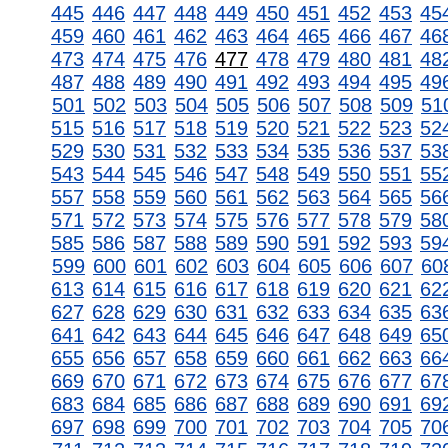
445
446
447
448
449
450
451
452
453
45
459
460
461
462
463
464
465
466
467
46
473
474
475
476
477
478
479
480
481
48
487
488
489
490
491
492
493
494
495
49
501
502
503
504
505
506
507
508
509
51
515
516
517
518
519
520
521
522
523
52
529
530
531
532
533
534
535
536
537
53
543
544
545
546
547
548
549
550
551
55
557
558
559
560
561
562
563
564
565
56
571
572
573
574
575
576
577
578
579
58
585
586
587
588
589
590
591
592
593
59
599
600
601
602
603
604
605
606
607
60
613
614
615
616
617
618
619
620
621
62
627
628
629
630
631
632
633
634
635
63
641
642
643
644
645
646
647
648
649
65
655
656
657
658
659
660
661
662
663
66
669
670
671
672
673
674
675
676
677
67
683
684
685
686
687
688
689
690
691
69
697
698
699
700
701
702
703
704
705
70