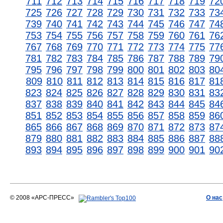
711
712
713
714
715
716
717
718
719
72
725
726
727
728
729
730
731
732
733
73
739
740
741
742
743
744
745
746
747
74
753
754
755
756
757
758
759
760
761
76
767
768
769
770
771
772
773
774
775
77
781
782
783
784
785
786
787
788
789
79
795
796
797
798
799
800
801
802
803
80
809
810
811
812
813
814
815
816
817
81
823
824
825
826
827
828
829
830
831
83
837
838
839
840
841
842
843
844
845
84
851
852
853
854
855
856
857
858
859
86
865
866
867
868
869
870
871
872
873
87
879
880
881
882
883
884
885
886
887
88
893
894
895
896
897
898
899
900
901
90
© 2008 «АРС-ПРЕСС»
О нас
АРС-ПРЕСС
О воде 