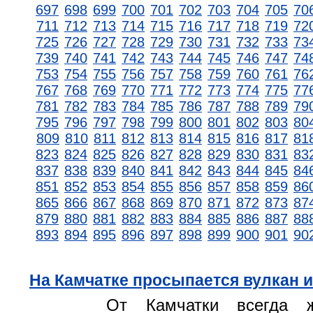
697
698
699
700
701
702
703
704
705
70
711
712
713
714
715
716
717
718
719
72
725
726
727
728
729
730
731
732
733
73
739
740
741
742
743
744
745
746
747
74
753
754
755
756
757
758
759
760
761
76
767
768
769
770
771
772
773
774
775
77
781
782
783
784
785
786
787
788
789
79
795
796
797
798
799
800
801
802
803
80
809
810
811
812
813
814
815
816
817
81
823
824
825
826
827
828
829
830
831
83
837
838
839
840
841
842
843
844
845
84
851
852
853
854
855
856
857
858
859
86
865
866
867
868
869
870
871
872
873
87
879
880
881
882
883
884
885
886
887
88
893
894
895
896
897
898
899
900
901
90
На Камчатке просыпается вулкан 
От Камчатки всегда ж