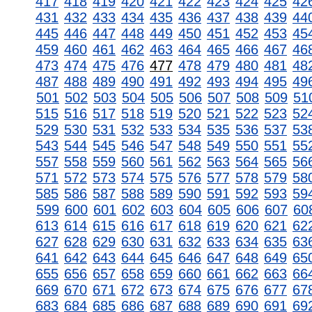
417
418
419
420
421
422
423
424
425
42
431
432
433
434
435
436
437
438
439
44
445
446
447
448
449
450
451
452
453
45
459
460
461
462
463
464
465
466
467
46
473
474
475
476
477
478
479
480
481
48
487
488
489
490
491
492
493
494
495
49
501
502
503
504
505
506
507
508
509
51
515
516
517
518
519
520
521
522
523
52
529
530
531
532
533
534
535
536
537
53
543
544
545
546
547
548
549
550
551
55
557
558
559
560
561
562
563
564
565
56
571
572
573
574
575
576
577
578
579
58
585
586
587
588
589
590
591
592
593
59
599
600
601
602
603
604
605
606
607
60
613
614
615
616
617
618
619
620
621
62
627
628
629
630
631
632
633
634
635
63
641
642
643
644
645
646
647
648
649
65
655
656
657
658
659
660
661
662
663
66
669
670
671
672
673
674
675
676
677
67
683
684
685
686
687
688
689
690
691
69