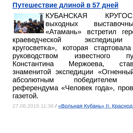
Путешествие длиной в 57 дней
КУБАНСКАЯ КРУГО
выходных выставочн
«Атамань» встретил гер
краеведческой экспедиции
кругосветка», которая стартова
руководством известного пут
Константина Мержоева, ста
знаменитой экспедиции «Огненны
абсолютным победителем о
референдума «Человек года», про
газетой.
27.08.2015 11:36
/
«Вольная Кубань» (г. Краснод