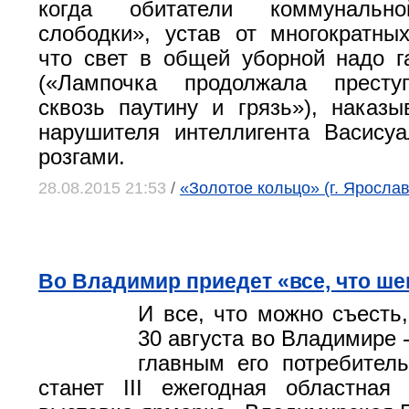
когда обитатели коммунальн
слободки», устав от многократны
что свет в общей уборной надо г
(«Лампочка продолжала престу
сквозь паутину и грязь»), наказы
нарушителя интеллигента Васису
розгами.
28.08.2015 21:53
/
«Золотое кольцо» (г. Яросла
Во Владимир приедет «все, что ш
И все, что можно съесть,
30 августа во Владимире -
главным его потребител
станет III ежегодная областная 