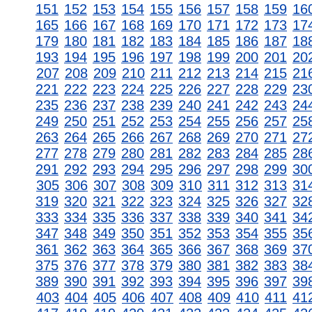
151
152
153
154
155
156
157
158
159
16
165
166
167
168
169
170
171
172
173
17
179
180
181
182
183
184
185
186
187
18
193
194
195
196
197
198
199
200
201
20
207
208
209
210
211
212
213
214
215
21
221
222
223
224
225
226
227
228
229
23
235
236
237
238
239
240
241
242
243
24
249
250
251
252
253
254
255
256
257
25
263
264
265
266
267
268
269
270
271
27
277
278
279
280
281
282
283
284
285
28
291
292
293
294
295
296
297
298
299
30
305
306
307
308
309
310
311
312
313
31
319
320
321
322
323
324
325
326
327
32
333
334
335
336
337
338
339
340
341
34
347
348
349
350
351
352
353
354
355
35
361
362
363
364
365
366
367
368
369
37
375
376
377
378
379
380
381
382
383
38
389
390
391
392
393
394
395
396
397
39
403
404
405
406
407
408
409
410
411
41