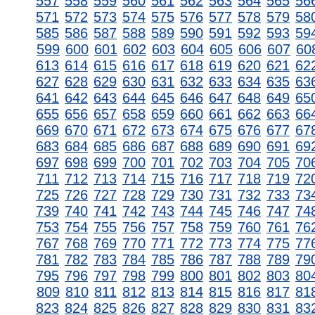
557
558
559
560
561
562
563
564
565
56
571
572
573
574
575
576
577
578
579
58
585
586
587
588
589
590
591
592
593
59
599
600
601
602
603
604
605
606
607
60
613
614
615
616
617
618
619
620
621
62
627
628
629
630
631
632
633
634
635
63
641
642
643
644
645
646
647
648
649
65
655
656
657
658
659
660
661
662
663
66
669
670
671
672
673
674
675
676
677
67
683
684
685
686
687
688
689
690
691
69
697
698
699
700
701
702
703
704
705
70
711
712
713
714
715
716
717
718
719
72
725
726
727
728
729
730
731
732
733
73
739
740
741
742
743
744
745
746
747
74
753
754
755
756
757
758
759
760
761
76
767
768
769
770
771
772
773
774
775
77
781
782
783
784
785
786
787
788
789
79
795
796
797
798
799
800
801
802
803
80
809
810
811
812
813
814
815
816
817
81
823
824
825
826
827
828
829
830
831
83