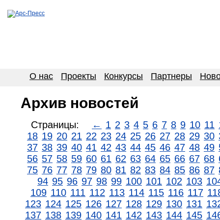
О нас
Проекты
Конкурсы
Партнеры
Ново
Архив новостей
Страницы:
←
1
2
3
4
5
6
7
8
9
10
11
18
19
20
21
22
23
24
25
26
27
28
29
30
37
38
39
40
41
42
43
44
45
46
47
48
49
56
57
58
59
60
61
62
63
64
65
66
67
68
75
76
77
78
79
80
81
82
83
84
85
86
87
94
95
96
97
98
99
100
101
102
103
10
109
110
111
112
113
114
115
116
117
11
123
124
125
126
127
128
129
130
131
13
137
138
139
140
141
142
143
144
145
14