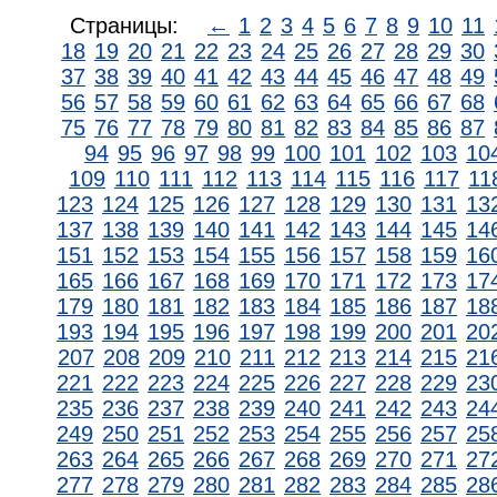
Страницы:
←
1
2
3
4
5
6
7
8
9
10
11
18
19
20
21
22
23
24
25
26
27
28
29
30
37
38
39
40
41
42
43
44
45
46
47
48
49
56
57
58
59
60
61
62
63
64
65
66
67
68
75
76
77
78
79
80
81
82
83
84
85
86
87
94
95
96
97
98
99
100
101
102
103
10
109
110
111
112
113
114
115
116
117
11
123
124
125
126
127
128
129
130
131
13
137
138
139
140
141
142
143
144
145
14
151
152
153
154
155
156
157
158
159
16
165
166
167
168
169
170
171
172
173
17
179
180
181
182
183
184
185
186
187
18
193
194
195
196
197
198
199
200
201
20
207
208
209
210
211
212
213
214
215
21
221
222
223
224
225
226
227
228
229
23
235
236
237
238
239
240
241
242
243
24
249
250
251
252
253
254
255
256
257
25
263
264
265
266
267
268
269
270
271
27
277
278
279
280
281
282
283
284
285
28