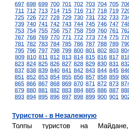
697
698
699
700
701
702
703
704
705
70
711
712
713
714
715
716
717
718
719
72
725
726
727
728
729
730
731
732
733
73
739
740
741
742
743
744
745
746
747
74
753
754
755
756
757
758
759
760
761
76
767
768
769
770
771
772
773
774
775
77
781
782
783
784
785
786
787
788
789
79
795
796
797
798
799
800
801
802
803
80
809
810
811
812
813
814
815
816
817
81
823
824
825
826
827
828
829
830
831
83
837
838
839
840
841
842
843
844
845
84
851
852
853
854
855
856
857
858
859
86
865
866
867
868
869
870
871
872
873
87
879
880
881
882
883
884
885
886
887
88
893
894
895
896
897
898
899
900
901
90
Туристом - в Незалежную
Толпы туристов на Майдане