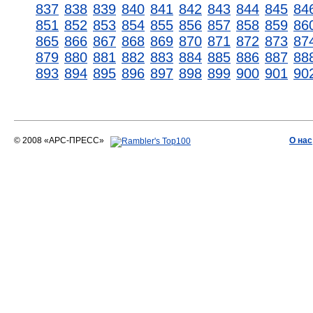
837
838
839
840
841
842
843
844
845
84
851
852
853
854
855
856
857
858
859
86
865
866
867
868
869
870
871
872
873
87
879
880
881
882
883
884
885
886
887
88
893
894
895
896
897
898
899
900
901
90
© 2008 «АРС-ПРЕСС»
О нас
АРС-ПРЕСС
О воде 