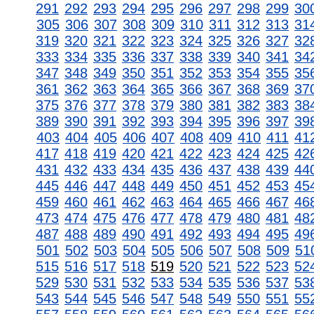
291
292
293
294
295
296
297
298
299
30
305
306
307
308
309
310
311
312
313
31
319
320
321
322
323
324
325
326
327
32
333
334
335
336
337
338
339
340
341
34
347
348
349
350
351
352
353
354
355
35
361
362
363
364
365
366
367
368
369
37
375
376
377
378
379
380
381
382
383
38
389
390
391
392
393
394
395
396
397
39
403
404
405
406
407
408
409
410
411
41
417
418
419
420
421
422
423
424
425
42
431
432
433
434
435
436
437
438
439
44
445
446
447
448
449
450
451
452
453
45
459
460
461
462
463
464
465
466
467
46
473
474
475
476
477
478
479
480
481
48
487
488
489
490
491
492
493
494
495
49
501
502
503
504
505
506
507
508
509
51
515
516
517
518
519
520
521
522
523
52
529
530
531
532
533
534
535
536
537
53
543
544
545
546
547
548
549
550
551
55