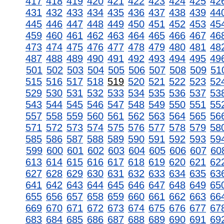
417
418
419
420
421
422
423
424
425
42
431
432
433
434
435
436
437
438
439
44
445
446
447
448
449
450
451
452
453
45
459
460
461
462
463
464
465
466
467
46
473
474
475
476
477
478
479
480
481
48
487
488
489
490
491
492
493
494
495
49
501
502
503
504
505
506
507
508
509
51
515
516
517
518
519
520
521
522
523
52
529
530
531
532
533
534
535
536
537
53
543
544
545
546
547
548
549
550
551
55
557
558
559
560
561
562
563
564
565
56
571
572
573
574
575
576
577
578
579
58
585
586
587
588
589
590
591
592
593
59
599
600
601
602
603
604
605
606
607
60
613
614
615
616
617
618
619
620
621
62
627
628
629
630
631
632
633
634
635
63
641
642
643
644
645
646
647
648
649
65
655
656
657
658
659
660
661
662
663
66
669
670
671
672
673
674
675
676
677
67
683
684
685
686
687
688
689
690
691
69