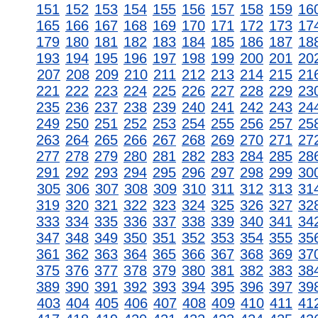
151
152
153
154
155
156
157
158
159
16
165
166
167
168
169
170
171
172
173
17
179
180
181
182
183
184
185
186
187
18
193
194
195
196
197
198
199
200
201
20
207
208
209
210
211
212
213
214
215
21
221
222
223
224
225
226
227
228
229
23
235
236
237
238
239
240
241
242
243
24
249
250
251
252
253
254
255
256
257
25
263
264
265
266
267
268
269
270
271
27
277
278
279
280
281
282
283
284
285
28
291
292
293
294
295
296
297
298
299
30
305
306
307
308
309
310
311
312
313
31
319
320
321
322
323
324
325
326
327
32
333
334
335
336
337
338
339
340
341
34
347
348
349
350
351
352
353
354
355
35
361
362
363
364
365
366
367
368
369
37
375
376
377
378
379
380
381
382
383
38
389
390
391
392
393
394
395
396
397
39
403
404
405
406
407
408
409
410
411
41