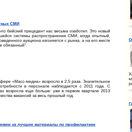
атных СМИ
20
у что бийский прецедент нас весьма озаботил. Это новый
шейся системы распространения СМИ, когда опытный,
О
оведенного аукциона изгоняется с рынка, а на его месте
не обязанный".
Х
к
сфере «Масс-медиа» возросло в 2,5 раза. Значительное
р
потребности в персонале наблюдается с 2011 года. С
тах возросла еще больше: уже в первом квартале 2013
20
ества вакансий за весь прошлый год.
Г
емии за лучшие материалы по профилактике