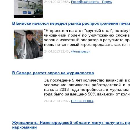
24.04.2013 22:58
/
Российская газета – Пермь
В Бийске начался передел рынка распространения печ
"Я прилетел на этот "круглый стол", потом
чиновничий прием по уничтожению сложив
хорошо известный оператор в результате пр
появляется новый игрок, продавать газеты 
24.04.2013 22:43
/
«Алтапресс»
В Самаре растет спрос на журналистов
За последние 5 лет количество вакансий в 
увеличение активности работодателей и 
начала 2013 года потребность в журналис
года было размещено 50% вакансий от колич
24.04.2013 22:37
/
ПРЕСС-ВОЛГА
Журналисты Нижегородской области могут получить пр
наркомании