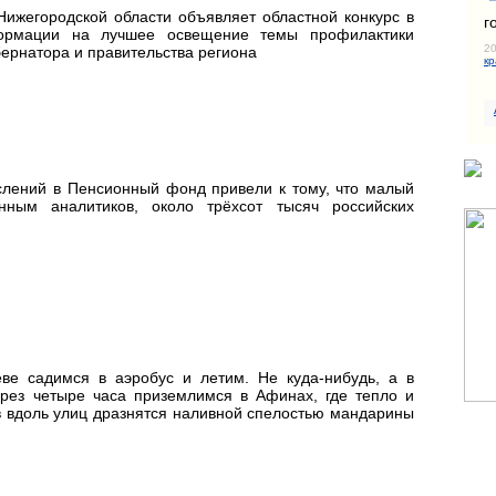
ижегородской области объявляет областной конкурс в
г
формации на лучшее освещение темы профилактики
20
бернатора и правительства региона
кр
слений в Пенсионный фонд привели к тому, что малый
нным аналитиков, около трёхсот тысяч российских
ве садимся в аэробус и летим. Не куда-нибудь, а в
ерез четыре часа приземлимся в Афинах, где тепло и
ев вдоль улиц дразнятся наливной спелостью мандарины