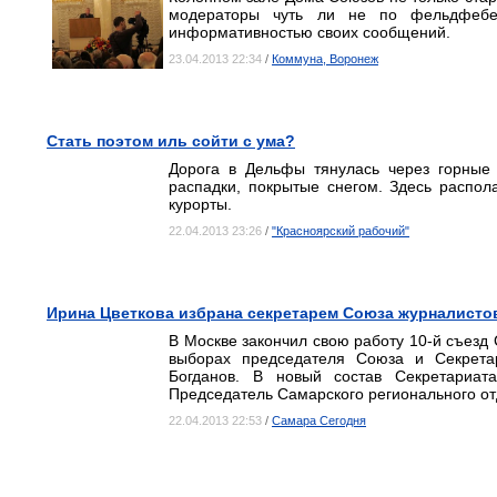
модераторы чуть ли не по фельдфебел
информативностью своих сообщений.
23.04.2013 22:34
/
Коммуна, Воронеж
Стать поэтом иль сойти с ума?
Дорога в Дельфы тянулась через горные
распадки, покрытые снегом. Здесь расп
курорты.
22.04.2013 23:26
/
"Красноярский рабочий"
Ирина Цветкова избрана секретарем Союза журналисто
В Москве закончил свою работу 10-й съезд
выборах председателя Союза и Секрета
Богданов. В новый состав Секретариат
Председатель Самарского регионального о
22.04.2013 22:53
/
Самара Cегодня