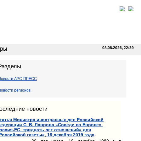
оры
08.08.2026, 22:39
Разделы
Новости АРС-ПРЕСС
Новости регионов
оследние новости
татья Министра иностранных дел Российской
едерации С. В. Лаврова «Соседи по Европе».
оссия-ЕС: тридцать лет отношений» для
Российской газеты», 18 декабря 2019 года
30 лет назад, 18 декабря 1989 г. в