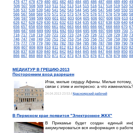
476
477
478
479
480
481
482
483
484
485
486
487
488
489
490
4
506
507
508
509
510
511
512
513
514
515
516
517
518
519
520
5
536
537
538
539
540
541
542
543
544
545
546
547
548
549
550
5
566
567
568
569
570
571
572
573
574
575
576
577
578
579
580
5
596
597
598
599
600
601
602
603
604
605
606
607
608
609
610
6
626
627
628
629
630
631
632
633
634
635
636
637
638
639
640
6
656
657
658
659
660
661
662
663
664
665
666
667
668
669
670
6
686
687
688
689
690
691
692
693
694
695
696
697
698
699
700
7
716
717
718
719
720
721
722
723
724
725
726
727
728
729
730
7
746
747
748
749
750
751
752
753
754
755
756
757
758
759
760
7
776
777
778
779
780
781
782
783
784
785
786
787
788
789
790
7
806
807
808
809
810
811
812
813
814
815
816
817
818
819
820
8
836
837
838
839
840
841
842
843
844
845
846
847
848
849
850
8
866
867
868
869
870
871
872
873
874
875
876
877
878
879
880
8
МЕДИАТУР В ГРЕЦИЮ-2013
Посторонним вход разрешен
Итак, милые сердцу Афины. Милые потому, ч
связи с этим и интересно: а что изменилось
24.04.2013 23:53
/
Красноярский рабочий
В Пермском крае появится "Электронное ЖКХ"
В Прикамье будет создан единый инф
аккумулироваться вся информация о работ