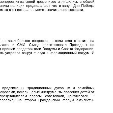
ионеров из-за своей доверчивости лишились в общей
дники полиции предполагают, что в канун Дня Победы
 за счет ветеранов может значительно возрасти.
 оставил больше вопросов, нежели смог ответить на
ласти и СМИ. Съезд приветствовал Президент, но
д пришли представители Госдумы и Совета Федерации,
сть устроила вокруг съезда информационный вакуум. И
в продвижении традиционных духовных и семейных
опросами, искали новые инструменты спасения детей от
 представителям прессы, советовали, критиковали —
обрались на второй Гражданский форум активисты-