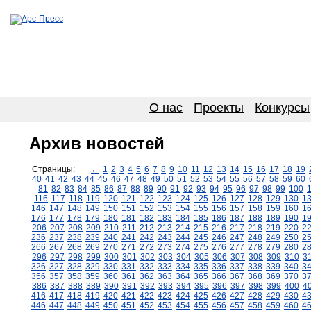
О нас
Проекты
Конкурсы
Архив новостей
Страницы:
←
1
2
3
4
5
6
7
8
9
10
11
12
13
14
15
16
17
18
19
40
41
42
43
44
45
46
47
48
49
50
51
52
53
54
55
56
57
58
59
60
81
82
83
84
85
86
87
88
89
90
91
92
93
94
95
96
97
98
99
100
116
117
118
119
120
121
122
123
124
125
126
127
128
129
130
1
146
147
148
149
150
151
152
153
154
155
156
157
158
159
160
1
176
177
178
179
180
181
182
183
184
185
186
187
188
189
190
1
206
207
208
209
210
211
212
213
214
215
216
217
218
219
220
2
236
237
238
239
240
241
242
243
244
245
246
247
248
249
250
2
266
267
268
269
270
271
272
273
274
275
276
277
278
279
280
2
296
297
298
299
300
301
302
303
304
305
306
307
308
309
310
3
326
327
328
329
330
331
332
333
334
335
336
337
338
339
340
3
356
357
358
359
360
361
362
363
364
365
366
367
368
369
370
3
386
387
388
389
390
391
392
393
394
395
396
397
398
399
400
4
416
417
418
419
420
421
422
423
424
425
426
427
428
429
430
4
446
447
448
449
450
451
452
453
454
455
456
457
458
459
460
4