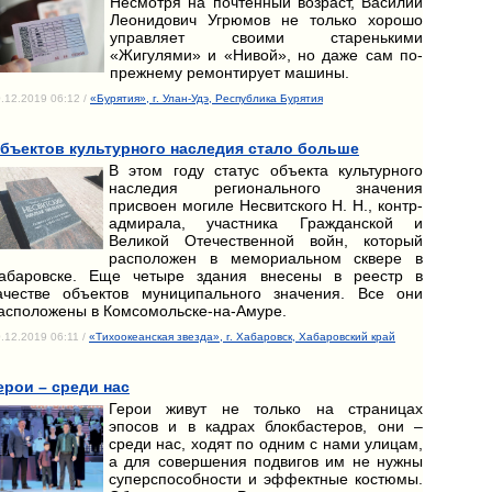
Несмотря на почтенный возраст, Василий
Леонидович Угрюмов не только хорошо
управляет своими старенькими
«Жигулями» и «Нивой», но даже сам по-
прежнему ремонтирует машины.
.12.2019 06:12 /
«Бурятия», г. Улан-Удэ, Республика Бурятия
бъектов культурного наследия стало больше
В этом году статус объекта культурного
наследия регионального значения
присвоен могиле Несвитского Н. Н., контр-
адмирала, участника Гражданской и
Великой Отечественной войн, который
расположен в мемориальном сквере в
абаровске. Еще четыре здания внесены в реестр в
ачестве объектов муниципального значения. Все они
асположены в Комсомольске-на-Амуре.
.12.2019 06:11 /
«Тихоокеанская звезда», г. Хабаровск, Хабаровский край
ерои – среди нас
Герои живут не только на страницах
эпосов и в кадрах блокбастеров, они –
среди нас, ходят по одним с нами улицам,
а для совершения подвигов им не нужны
суперспособности и эффектные костюмы.