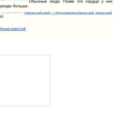
Обычные люди. Разве что сердце у них
ораздо больше.
.12.2019 06:10 /
«Камчатский край», г. Петропавловск-Камчатский, Камчатский
ай
Архив новостей