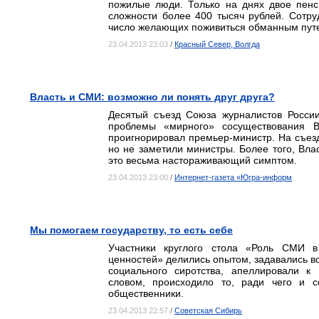
пожилые люди. Только на днях двое пенс
сложности более 400 тысяч рублей. Сотру
число желающих поживиться обманным путем
23.04.2013 23:03
/
Красный Север, Волгда
Власть и СМИ: возможно ли понять друг друга?
Десятый съезд Союза журналистов России
проблемы «мирного» сосуществования В
проигнорировал премьер-министр. На съез
но не заметили министры. Более того, Вла
это весьма настораживающий симптом.
23.04.2013 23:00
/
Интернет-газета «Югра-информ
Мы помогаем государству, то есть себе
Участники круглого стола «Роль СМИ 
ценностей» делились опытом, задавались в
социального сиротства, апеллировали к
словом, происходило то, ради чего и с
общественники.
23.04.2013 22:57
/
Советская Сибирь