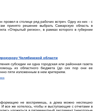
провел в столице ряд рабочих встреч. Одну из них - с
гам принято решение выбрать Самарскую область в
кта «Открытый регион», в рамках которого в губернии
 прокурору Челябинской области
ления субсидии ни одна городская или районная газета
помощь из областного бюджета (до сих пор они ее
енно пяти изложенным в нем критериям.
инск
информацию не воспримешь, а дома можно неспешно
И все же хотелось, чтобы и выступающие с отчетами в
ались уложиться в пятиминутный регламент (некоторые