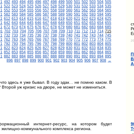
91
492
493
494
495
496
497
498
499
500
501
502
503
504
505
21
522
523
524
525
526
527
528
529
530
531
532
533
534
535
51
552
553
554
555
556
557
558
559
560
561
562
563
564
565
81
582
583
584
585
586
587
588
589
590
591
592
593
594
595
11
612
613
614
615
616
617
618
619
620
621
622
623
624
625
41
642
643
644
645
646
647
648
649
650
651
652
653
654
655
с
71
672
673
674
675
676
677
678
679
680
681
682
683
684
685
Р
01
702
703
704
705
706
707
708
709
710
711
712
713
714
715
Е
31
732
733
734
735
736
737
738
739
740
741
742
743
744
745
61
762
763
764
765
766
767
768
769
770
771
772
773
774
775
20
91
792
793
794
795
796
797
798
799
800
801
802
803
804
805
21
822
823
824
825
826
827
828
829
830
831
832
833
834
835
51
852
853
854
855
856
857
858
859
860
861
862
863
864
865
П
81
882
883
884
885
886
887
888
889
890
891
892
893
894
895
В
896
897
898
899
900
901
902
903
904
905
906
907
908
→
А
то здесь я уже бывал. В году эдак… не помню каком. В
? Второй уж кризис на дворе, не может не измениться.
9
ормационный интернет-ресурс, на котором будет
Т
е жилищно-коммунального комплекса региона.