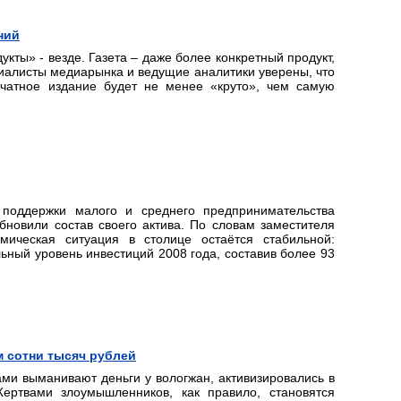
ний
укты» - везде. Газета – даже более конкретный продукт,
циалисты медиарынка и ведущие аналитики уверены, что
ечатное издание будет не менее «круто», чем самую
поддержки малого и среднего предпринимательства
обновили состав своего актива. По словам заместителя
ическая ситуация в столице остаётся стабильной:
ный уровень инвестиций 2008 года, составив более 93
м сотни тысяч рублей
ми выманивают деньги у вологжан, активизировались в
ертвами злоумышленников, как правило, становятся