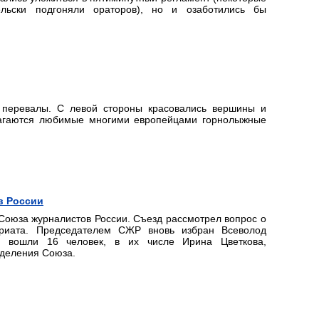
ьски подгоняли ораторов), но и озаботились бы
 перевалы. С левой стороны красовались вершины и
олагаются любимые многими европейцами горнолыжные
в России
 Союза журналистов России. Съезд рассмотрел вопрос о
риата. Председателем СЖР вновь избран Всеволод
а вошли 16 человек, в их числе Ирина Цветкова,
тделения Союза.