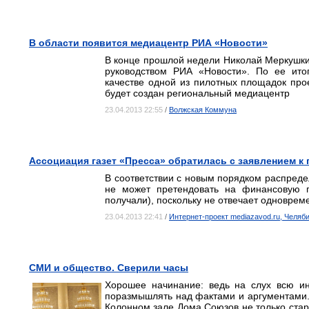
В области появится медиацентр РИА «Новости»
В конце прошлой недели Николай Меркушкин 
руководством РИА «Новости». По ее ито
качестве одной из пилотных площадок прое
будет создан региональный медиацентр
23.04.2013 22:55
/
Волжская Коммуна
Ассоциация газет «Пресса» обратилась с заявлением к
В соответствии с новым порядком распреде
не может претендовать на финансовую 
получали), поскольку не отвечает одноврем
23.04.2013 22:41
/
Интернет-проект mediazavod.ru, Челяб
СМИ и общество. Сверили часы
Хорошее начинание: ведь на слух всю 
поразмышлять над фактами и аргументами. 
Колонном зале Дома Союзов не только стар