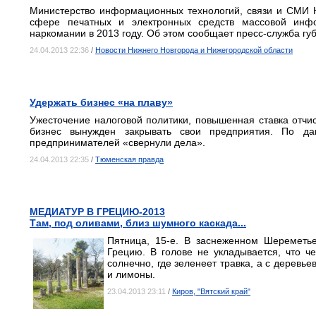
Министерство информационных технологий, связи и СМИ Н
сфере печатных и электронных средств массовой ин
наркомании в 2013 году. Об этом сообщает пресс-служба гу
24.04.2013 22:36
/
Новости Нижнего Новгорода и Нижегородской области
Удержать бизнес «на плаву»
Ужесточение налоговой политики, повышенная ставка отчи
бизнес вынужден закрывать свои предприятия. По да
предпринимателей «свернули дела».
24.04.2013 22:35
/
Тюменская правда
МЕДИАТУР В ГРЕЦИЮ-2013
Там, под оливами, близ шумного каскада...
Пятница, 15-е. В заснеженном Шереметье
Грецию. В голове не укладывается, что ч
солнечно, где зеленеет травка, а с деревь
и лимоны.
23.04.2013 23:11
/
Киров, "Вятский край"