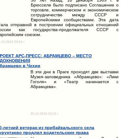
Брюсселе было подписано Соглашение о
торговле, коммерческом и экономическом
сотрудничестве между СССР и
Европейскими сообществами. Эта дата
тала отправной в построении официальных отношений
оссии как государства-продолжателя СССР с
вропейским союзом.
.12.2019 23:54 /
РОЕКТ АРС-ПРЕСС: АБРАМЦЕВО – МЕСТО
ДОХНОВЕНИЯ
брамцево в Чехии
В эти дни в Праге проходят две выставки
Музея-заповедника «Абрамцево»: «Лики
Гоголя» и «Театр начинается с
Абрамцева».
20.12.2019 23:22 /
0-летний ветеран из прибайкальского села
урунтаево продлил водительские права