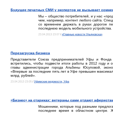
Будущее печатных СМИ у экспертов не вызывает сомне
Мы – общество потребителей, и у нас «прод
чем, например, контент любого сайта. Спе
со временем держать в руках дорогое п
последнюю модель мобильного устройства.
23.04.2013 23:07
/
«Главные новости Ульяновска»
Перезагрузка бизнеса
Представители Союза предпринимателей Уфы и Фонда 
встретились, чтобы подвести итоги работы в 2012 году и 
главы администрации города Альбины Юсуповой, эконом
«Впервые за последние пять лет в Уфе превышен максималь
млрд. рублей».
23.04.2013 23:05
/
Уфимские ведомости, Уфа
«Бизнес» на стариках: ветераны сами отдают афериста
Мошенники, которые под разными предлога
последнее время в областном центре. Ж