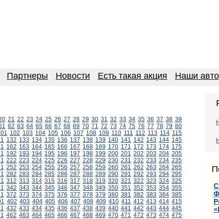
Партнеры
Новости
Есть такая акция
Наши авт
20
21
22
23
24
25
26
27
28
29
30
31
32
33
34
35
36
37
38
39
61
62
63
64
65
66
67
68
69
70
71
72
73
74
75
76
77
78
79
80
101
102
103
104
105
106
107
108
109
110
111
112
113
114
115
31
132
133
134
135
136
137
138
139
140
141
142
143
144
145
61
162
163
164
165
166
167
168
169
170
171
172
173
174
175
91
192
193
194
195
196
197
198
199
200
201
202
203
204
205
21
222
223
224
225
226
227
228
229
230
231
232
233
234
235
51
252
253
254
255
256
257
258
259
260
261
262
263
264
265
П
81
282
283
284
285
286
287
288
289
290
291
292
293
294
295
11
312
313
314
315
316
317
318
319
320
321
322
323
324
325
С
41
342
343
344
345
346
347
348
349
350
351
352
353
354
355
Ф
71
372
373
374
375
376
377
378
379
380
381
382
383
384
385
Р
01
402
403
404
405
406
407
408
409
410
411
412
413
414
415
31
432
433
434
435
436
437
438
439
440
441
442
443
444
445
«
61
462
463
464
465
466
467
468
469
470
471
472
473
474
475