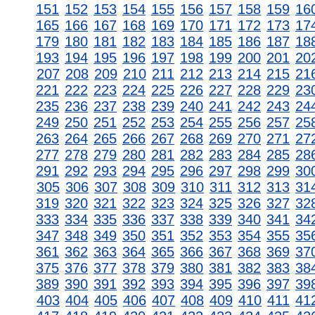
151
152
153
154
155
156
157
158
159
16
165
166
167
168
169
170
171
172
173
17
179
180
181
182
183
184
185
186
187
18
193
194
195
196
197
198
199
200
201
20
207
208
209
210
211
212
213
214
215
21
221
222
223
224
225
226
227
228
229
23
235
236
237
238
239
240
241
242
243
24
249
250
251
252
253
254
255
256
257
25
263
264
265
266
267
268
269
270
271
27
277
278
279
280
281
282
283
284
285
28
291
292
293
294
295
296
297
298
299
30
305
306
307
308
309
310
311
312
313
31
319
320
321
322
323
324
325
326
327
32
333
334
335
336
337
338
339
340
341
34
347
348
349
350
351
352
353
354
355
35
361
362
363
364
365
366
367
368
369
37
375
376
377
378
379
380
381
382
383
38
389
390
391
392
393
394
395
396
397
39
403
404
405
406
407
408
409
410
411
41