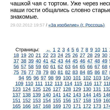
чашкой чая с тортом. Уже через нес
наши гости общались словно стары
знакомые.
29.02.2012 19:57
/
«За изобилие» (г. Россошь)
Страницы:
←
1
2
3
4
5
6
7
8
9
10
11
18
19
20
21
22
23
24
25
26
27
28
29
30
37
38
39
40
41
42
43
44
45
46
47
48
49
56
57
58
59
60
61
62
63
64
65
66
67
68
75
76
77
78
79
80
81
82
83
84
85
86
87
94
95
96
97
98
99
100
101
102
103
10
109
110
111
112
113
114
115
116
117
11
123
124
125
126
127
128
129
130
131
13
137
138
139
140
141
142
143
144
145
14
151
152
153
154
155
156
157
158
159
16
165
166
167
168
169
170
171
172
173
17