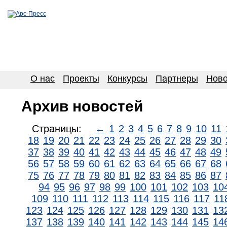
О нас
Проекты
Конкурсы
Партнеры
Ново
Архив новостей
Страницы:
←
1
2
3
4
5
6
7
8
9
10
11
18
19
20
21
22
23
24
25
26
27
28
29
30
37
38
39
40
41
42
43
44
45
46
47
48
49
56
57
58
59
60
61
62
63
64
65
66
67
68
75
76
77
78
79
80
81
82
83
84
85
86
87
94
95
96
97
98
99
100
101
102
103
10
109
110
111
112
113
114
115
116
117
11
123
124
125
126
127
128
129
130
131
13
137
138
139
140
141
142
143
144
145
14