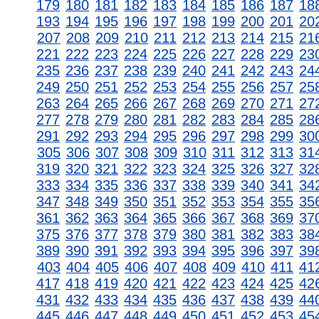
179
180
181
182
183
184
185
186
187
18
193
194
195
196
197
198
199
200
201
20
207
208
209
210
211
212
213
214
215
21
221
222
223
224
225
226
227
228
229
23
235
236
237
238
239
240
241
242
243
24
249
250
251
252
253
254
255
256
257
25
263
264
265
266
267
268
269
270
271
27
277
278
279
280
281
282
283
284
285
28
291
292
293
294
295
296
297
298
299
30
305
306
307
308
309
310
311
312
313
31
319
320
321
322
323
324
325
326
327
32
333
334
335
336
337
338
339
340
341
34
347
348
349
350
351
352
353
354
355
35
361
362
363
364
365
366
367
368
369
37
375
376
377
378
379
380
381
382
383
38
389
390
391
392
393
394
395
396
397
39
403
404
405
406
407
408
409
410
411
41
417
418
419
420
421
422
423
424
425
42
431
432
433
434
435
436
437
438
439
44
445
446
447
448
449
450
451
452
453
45