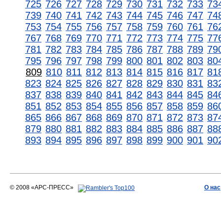
725
726
727
728
729
730
731
732
733
73
739
740
741
742
743
744
745
746
747
74
753
754
755
756
757
758
759
760
761
76
767
768
769
770
771
772
773
774
775
77
781
782
783
784
785
786
787
788
789
79
795
796
797
798
799
800
801
802
803
80
809
810
811
812
813
814
815
816
817
81
823
824
825
826
827
828
829
830
831
83
837
838
839
840
841
842
843
844
845
84
851
852
853
854
855
856
857
858
859
86
865
866
867
868
869
870
871
872
873
87
879
880
881
882
883
884
885
886
887
88
893
894
895
896
897
898
899
900
901
90
© 2008 «АРС-ПРЕСС»
О нас
АРС-ПРЕСС
О воде 