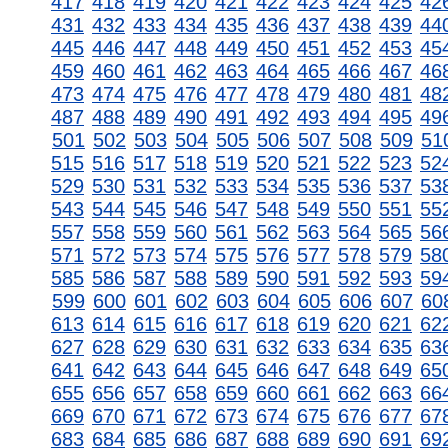
417
418
419
420
421
422
423
424
425
42
431
432
433
434
435
436
437
438
439
44
445
446
447
448
449
450
451
452
453
45
459
460
461
462
463
464
465
466
467
46
473
474
475
476
477
478
479
480
481
48
487
488
489
490
491
492
493
494
495
49
501
502
503
504
505
506
507
508
509
51
515
516
517
518
519
520
521
522
523
52
529
530
531
532
533
534
535
536
537
53
543
544
545
546
547
548
549
550
551
55
557
558
559
560
561
562
563
564
565
56
571
572
573
574
575
576
577
578
579
58
585
586
587
588
589
590
591
592
593
59
599
600
601
602
603
604
605
606
607
60
613
614
615
616
617
618
619
620
621
62
627
628
629
630
631
632
633
634
635
63
641
642
643
644
645
646
647
648
649
65
655
656
657
658
659
660
661
662
663
66
669
670
671
672
673
674
675
676
677
67
683
684
685
686
687
688
689
690
691
69