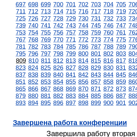
697
698
699
700
701
702
703
704
705
70
711
712
713
714
715
716
717
718
719
72
725
726
727
728
729
730
731
732
733
73
739
740
741
742
743
744
745
746
747
74
753
754
755
756
757
758
759
760
761
76
767
768
769
770
771
772
773
774
775
77
781
782
783
784
785
786
787
788
789
79
795
796
797
798
799
800
801
802
803
80
809
810
811
812
813
814
815
816
817
81
823
824
825
826
827
828
829
830
831
83
837
838
839
840
841
842
843
844
845
84
851
852
853
854
855
856
857
858
859
86
865
866
867
868
869
870
871
872
873
87
879
880
881
882
883
884
885
886
887
88
893
894
895
896
897
898
899
900
901
90
Завершена работа конференции
Завершила работу вторая 