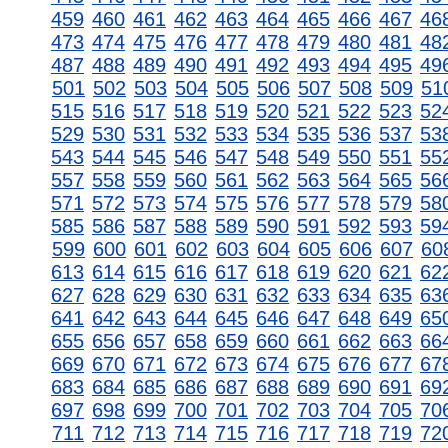
459
460
461
462
463
464
465
466
467
46
473
474
475
476
477
478
479
480
481
48
487
488
489
490
491
492
493
494
495
49
501
502
503
504
505
506
507
508
509
51
515
516
517
518
519
520
521
522
523
52
529
530
531
532
533
534
535
536
537
53
543
544
545
546
547
548
549
550
551
55
557
558
559
560
561
562
563
564
565
56
571
572
573
574
575
576
577
578
579
58
585
586
587
588
589
590
591
592
593
59
599
600
601
602
603
604
605
606
607
60
613
614
615
616
617
618
619
620
621
62
627
628
629
630
631
632
633
634
635
63
641
642
643
644
645
646
647
648
649
65
655
656
657
658
659
660
661
662
663
66
669
670
671
672
673
674
675
676
677
67
683
684
685
686
687
688
689
690
691
69
697
698
699
700
701
702
703
704
705
70
711
712
713
714
715
716
717
718
719
72