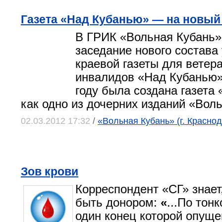
Газета «Над Кубанью» — на новый
В ГРИК «Вольная Кубань»
заседание нового состава
краевой газеты для ветер
инвалидов «Над Кубанью»
году была создана газета
как одно из дочерних изданий «Вол
02.03.2012 17:32
/
«Вольная Кубань» (г. Краснод
Зов крови
Корреспондент «СГ» знает,
быть донором:
«
...По тон
один конец которой опуще