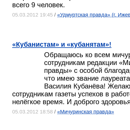
всего 9 человек.
05.03.2012 19:45
/
«Удмуртская правда» (г. Ижев
«Кубанистам» и «кубанятам»!
Обращаюсь ко всем мичур
сотрудникам редакции «М
правды» с особой благода
что имею звание лауреат
Василия Кубанёва! Желаю
сотрудникам газеты успехов в рабо
нелёгкое время. И доброго здоровья
05.03.2012 18:58
/
«Мичуринская правда»