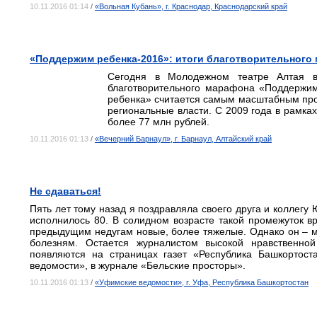
10.11.2016 01:14
/
«Вольная Кубань», г. Краснодар, Краснодарский край
«Поддержим ребенка-2016»: итоги благотворительного
Сегодня в Молодежном театре Алтая в
благотворительного марафона «Поддержи
ребенка» считается самым масштабным про
региональные власти. С 2009 года в рамк
более 77 млн рублей.
10.11.2016 01:13
/
«Вечерний Барнаул», г. Барнаул, Алтайский край
Не сдаваться!
Пять лет тому назад я поздравляла своего друга и коллегу
исполнилось 80. В солидном возрасте такой промежуток вр
предыдущим недугам новые, более тяжелые. Однако он – м
болезням. Остается журналистом высокой нравственно
появляются на страницах газет «Республика Башкортост
ведомости», в журнале «Бельские просторы».
10.11.2016 01:13
/
«Уфимские ведомости», г. Уфа, Республика Башкортостан