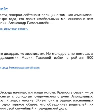
ний»
сти, генерал-лейтенант полиции о том, как изменилась
етыре года, кто ловит «мобильных» мошенников и чем
чей». Александр Гимельштейн…
ск, Иркутская область
го двадцать «с хвостиком». Но молодость не помешала
едакадемии Марии Татаевой войти в рейтинг 500
вгород, Нижегородская область
Отсюда начинаются наши истоки. Крепость семьи — от
 семьи с солидным супружеским стажем Апришкиных,
ают и знают многие. Живут они в разных населенных
ь одно горькое общее, что объединяет родителей: их
няя свой служебный и гражданский долг.