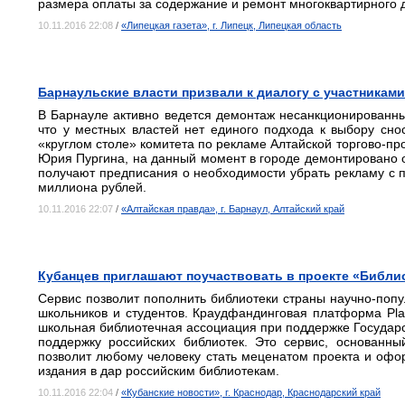
размера оплаты за содержание и ремонт многоквартирного 
10.11.2016 22:08
/
«Липецкая газета», г. Липецк, Липецкая область
Барнаульские власти призвали к диалогу с участникам
В Барнауле активно ведется демонтаж несанкционированны
что у местных властей нет единого подхода к выбору сно
«круглом столе» комитета по рекламе Алтайской торгово-п
Юрия Пургина, на данный момент в городе демонтировано 
получают предписания о необходимости убрать рекламу с
миллиона рублей.
10.11.2016 22:07
/
«Алтайская правда», г. Барнаул, Алтайский край
Кубанцев приглашают поучаствовать в проекте «Библ
Сервис позволит пополнить библиотеки страны научно-попу
школьников и студентов. Краудфандинговая платформа Plan
школьная библиотечная ассоциация при поддержке Государс
поддержку российских библиотек. Это сервис, основанн
позволит любому человеку стать меценатом проекта и офо
издания в дар российским библиотекам.
10.11.2016 22:04
/
«Кубанские новости», г. Краснодар, Краснодарский край