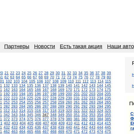
Партнеры
Новости
Есть такая акция
Наши авт
20
21
22
23
24
25
26
27
28
29
30
31
32
33
34
35
36
37
38
39
61
62
63
64
65
66
67
68
69
70
71
72
73
74
75
76
77
78
79
80
01
102
103
104
105
106
107
108
109
110
111
112
113
114
115
1
132
133
134
135
136
137
138
139
140
141
142
143
144
145
Н
1
162
163
164
165
166
167
168
169
170
171
172
173
174
175
1
192
193
194
195
196
197
198
199
200
201
202
203
204
205
1
222
223
224
225
226
227
228
229
230
231
232
233
234
235
1
252
253
254
255
256
257
258
259
260
261
262
263
264
265
П
1
282
283
284
285
286
287
288
289
290
291
292
293
294
295
11
312
313
314
315
316
317
318
319
320
321
322
323
324
325
С
1
342
343
344
345
346
347
348
349
350
351
352
353
354
355
Ф
1
372
373
374
375
376
377
378
379
380
381
382
383
384
385
Е
01
402
403
404
405
406
407
408
409
410
411
412
413
414
415
1
432
433
434
435
436
437
438
439
440
441
442
443
444
445
г
1
462
463
464
465
466
467
468
469
470
471
472
473
474
475