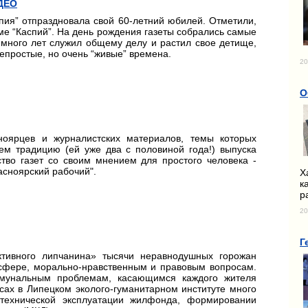
ИДЕО
пия” отпраздновала свой 60-летний юбилей. Отметили,
оме “Каспий”. На день рождения газеты собрались самые
о много лет служил общему делу и растил свое детище,
непростые, но очень “живые” времена.
20
О
оярцев и журналистских материалов, темы которых
ем традицию (ей уже два с половиной года!) выпуска
ство газет со своим мнением для простого человека -
асноярский рабочий".
Х
к
р
20
Г
ктивного липчанина» тысячи неравнодушных горожан
 сфере, морально-нравственным и правовым вопросам.
мунальным проблемам, касающимся каждого жителя
сах в Липецком эколого-гуманитарном институте много
 технической эксплуатации жилфонда, формировании