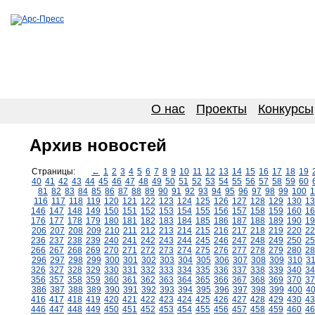
О нас
Проекты
Конкурсы
Архив новостей
Страницы:
←
1
2
3
4
5
6
7
8
9
10
11
12
13
14
15
16
17
18
19
40
41
42
43
44
45
46
47
48
49
50
51
52
53
54
55
56
57
58
59
60
81
82
83
84
85
86
87
88
89
90
91
92
93
94
95
96
97
98
99
100
1
116
117
118
119
120
121
122
123
124
125
126
127
128
129
130
13
146
147
148
149
150
151
152
153
154
155
156
157
158
159
160
16
176
177
178
179
180
181
182
183
184
185
186
187
188
189
190
19
206
207
208
209
210
211
212
213
214
215
216
217
218
219
220
22
236
237
238
239
240
241
242
243
244
245
246
247
248
249
250
25
266
267
268
269
270
271
272
273
274
275
276
277
278
279
280
28
296
297
298
299
300
301
302
303
304
305
306
307
308
309
310
3
326
327
328
329
330
331
332
333
334
335
336
337
338
339
340
34
356
357
358
359
360
361
362
363
364
365
366
367
368
369
370
37
386
387
388
389
390
391
392
393
394
395
396
397
398
399
400
4
416
417
418
419
420
421
422
423
424
425
426
427
428
429
430
43
446
447
448
449
450
451
452
453
454
455
456
457
458
459
460
46