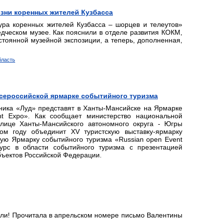
зни коренных жителей Кузбасса
ура коренных жителей Кузбасса – шорцев и телеутов»
дческом музее. Как пояснили в отделе развития КОКМ,
стоянной музейной экспозиции, а теперь, дополненная,
бласть
Всероссийской ярмарке событийного туризма
ника «Луд» представят в Ханты-Мансийске на Ярмарке
nt Expo». Как сообщает министерство национальной
лице Ханты-Мансийского автономного округа - Югры
ом году объединит XV туристскую выставку-ярмарку
ую Ярмарку событийного туризма «Russian open Event
урс в области событийного туризма с презентацией
ъектов Российской Федерации.
ели! Прочитала в апрельском номере письмо Валентины