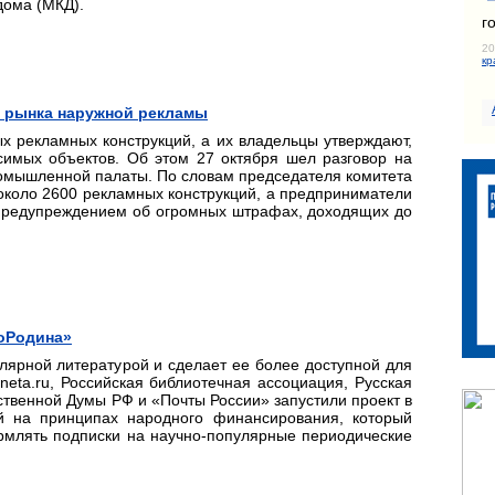
дома (МКД).
г
20
кр
и рынка наружной рекламы
х рекламных конструкций, а их владельцы утверждают,
симых объектов. Об этом 27 октября шел разговор на
ромышленной палаты. По словам председателя комитета
около 2600 рекламных конструкций, а предприниматели
 предупреждением об огромных штрафах, доходящих до
иоРодина»
лярной литературой и сделает ее более доступной для
eta.ru, Российская библиотечная ассоциация, Русская
твенной Думы РФ и «Почты России» запустили проект в
ый на принципах народного финансирования, который
рмлять подписки на научно-популярные периодические