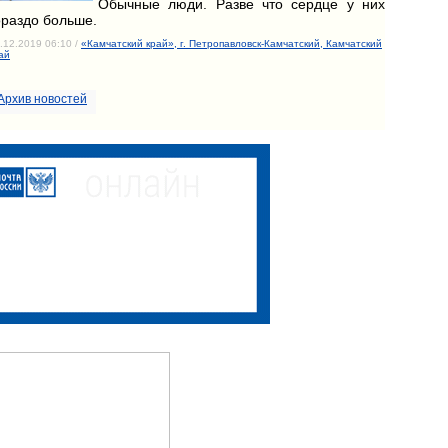
Обычные люди. Разве что сердце у них
ораздо больше.
.12.2019 06:10 /
«Камчатский край», г. Петропавловск-Камчатский, Камчатский
ай
Архив новостей