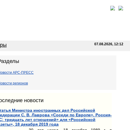
оры
07.08.2026, 12:12
Разделы
Новости АРС-ПРЕСС
овости регионов
оследние новости
татья Министра иностранных дел Российской
едерации С. В. Лаврова «Соседи по Европе». Россия-
С: тридцать лет отношений» для «Российской
азеты», 18 декабря 2019 года
30 лет назад, 18 декабря 1989 г. в