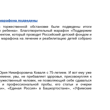
 марафона подведены
 торжественной обстановке были подведены итоги
м ребенка». Благотворительный марафон «Поддержим
ектом, который проводит Российский детский фондом и
ах марафона на лечение и реабилитацию детей собрано
 Юрия Никифоровича Коваля с 75-летием. И вот ему уже
емени, увы, не прибавляет здоровья, присовокупляя к
ужественный человек, не позволяющий себе сдаваться
й и профессиональной пробы, его статьи и очерки
ан», «Единая Россия» в Башкортостане», «Уфимские