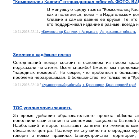
“Комсомолец Каспия” отпраздновал юбилей. ФОТО. В
В минувшую среду газета “Комсомолец Кас
как и полагается, дома – в Издательском д
близкие и самые давние ее друзья. Те, кт
кто поддерживал издание в разные, всегда 
10.11.2016 22:11
/
«Комсомолец Каспия», г. Астрахань, Астраханская область
Земляков надёжное плечо
Сегодняшний номер состоит в основном из писем красн
подсказали читатели. Всем спасибо! Вместе мы продолжа
"народных номеров". Не секрет, что пробиться в большин
проблема неразрешимая. В большинство, но только не в "Кр
10.11.2016 22:10
/
«Красноярский рабочий», г. Красноярск, Красноярский край
ТОС уполномочен заявить
За время действия образовательного проекта «Школа а
пополнили свои знания по экономике, социально-бытовой
Наибольший интерес вызывают занятия по жилищно-ком
областного центра. Поэтому не случайно на очередных кур
говорят о новых правилах благоустройства территорий,