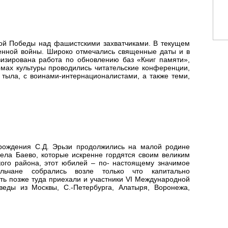
ой Победы над фашистскими захватчиками. В текущем
венной войны. Широко отмечались священные даты и в
визирована работа по обновлению баз «Книг памяти»,
омах культуры проводились читательские конференции,
 тыла, с воинами-интернационалистами, а также теми,
 рождения С.Д. Эрьзи продолжились на малой родине
села Баево, которые искренне гордятся своим великим
ского района, этот юбилей – по- настоящему значимое
ьчане собрались возле только что капитально
ть позже туда приехали и участники VI Международной
веды из Москвы, С.-Петербурга, Алатыря, Воронежа,