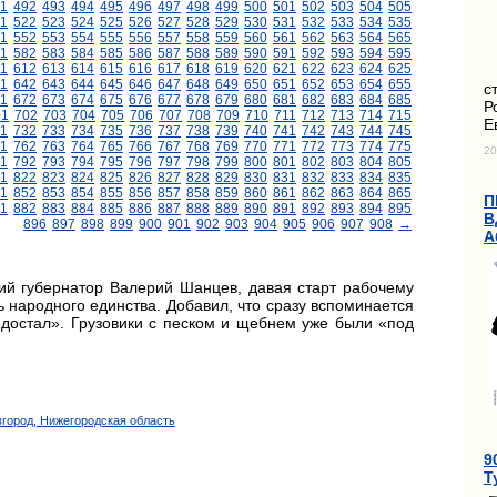
1
492
493
494
495
496
497
498
499
500
501
502
503
504
505
1
522
523
524
525
526
527
528
529
530
531
532
533
534
535
1
552
553
554
555
556
557
558
559
560
561
562
563
564
565
1
582
583
584
585
586
587
588
589
590
591
592
593
594
595
11
612
613
614
615
616
617
618
619
620
621
622
623
624
625
1
642
643
644
645
646
647
648
649
650
651
652
653
654
655
с
1
672
673
674
675
676
677
678
679
680
681
682
683
684
685
Р
01
702
703
704
705
706
707
708
709
710
711
712
713
714
715
Е
1
732
733
734
735
736
737
738
739
740
741
742
743
744
745
1
762
763
764
765
766
767
768
769
770
771
772
773
774
775
20
1
792
793
794
795
796
797
798
799
800
801
802
803
804
805
1
822
823
824
825
826
827
828
829
830
831
832
833
834
835
1
852
853
854
855
856
857
858
859
860
861
862
863
864
865
П
1
882
883
884
885
886
887
888
889
890
891
892
893
894
895
В
896
897
898
899
900
901
902
903
904
905
906
907
908
→
А
й губернатор Валерий Шанцев, давая старт рабочему
 народного единства. Добавил, что сразу вспоминается
 достал». Грузовики с песком и щебнем уже были «под
вгород, Нижегородская область
9
Т