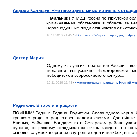
Андрей Калищук: «Не проходить мимо истинных страда
Начальник ГУ МВД России по Иркутской обла
криминальная обстановка в области за ч
неравнодушные люди отличаются от «стука
10.11.2016 21:45
/
«Восточно-Сибирская правда», г. Иркут
Доктор Мария
Одному из лучших терапевтов России – все
недавней выпускнице Нижегородской м
победителей всероссийского конкурса.
10.11.2016 21:43
/
«Нижегородская правда», г. Нижний Но
Родители. В горе и в радости
ПОМНИМ! Родник. Родина. Родители. Слова одного корня. 
крепкого рода, а род славен делами своими. Достойные
Ениных, Бойченко, Бондаренко в Северском районе уваж
пунктах, по-разному складывается жизнь каждого, но ест
сыновья служили в органах внутренних дел и погибли, выпол