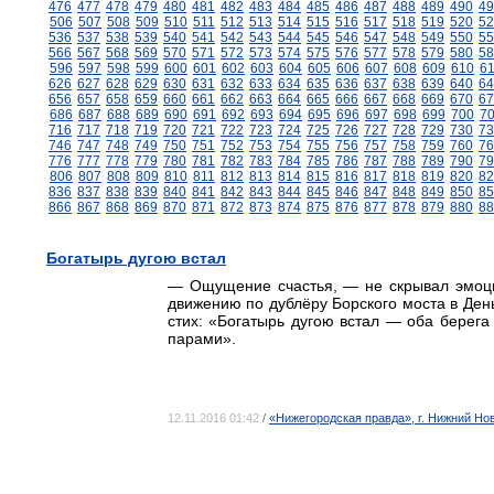
476
477
478
479
480
481
482
483
484
485
486
487
488
489
490
49
506
507
508
509
510
511
512
513
514
515
516
517
518
519
520
52
536
537
538
539
540
541
542
543
544
545
546
547
548
549
550
55
566
567
568
569
570
571
572
573
574
575
576
577
578
579
580
58
596
597
598
599
600
601
602
603
604
605
606
607
608
609
610
6
626
627
628
629
630
631
632
633
634
635
636
637
638
639
640
64
656
657
658
659
660
661
662
663
664
665
666
667
668
669
670
67
686
687
688
689
690
691
692
693
694
695
696
697
698
699
700
7
716
717
718
719
720
721
722
723
724
725
726
727
728
729
730
73
746
747
748
749
750
751
752
753
754
755
756
757
758
759
760
76
776
777
778
779
780
781
782
783
784
785
786
787
788
789
790
79
806
807
808
809
810
811
812
813
814
815
816
817
818
819
820
82
836
837
838
839
840
841
842
843
844
845
846
847
848
849
850
85
866
867
868
869
870
871
872
873
874
875
876
877
878
879
880
88
Богатырь дугою встал
— Ощущение счастья, — не скрывал эмоци
движению по дублёру Борского моста в День
стих: «Богатырь дугою встал — оба берега
парами».
12.11.2016 01:42
/
«Нижегородская правда», г. Нижний Но