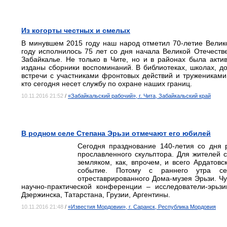
Из когорты честных и смелых
В минувшем 2015 году наш народ отметил 70-летие Велик
году исполнилось 75 лет со дня начала Великой Отечест
Забайкалье. Не только в Чите, но и в районах была акти
изданы сборники воспоминаний. В библиотеках, школах, д
встречи с участниками фронтовых действий и тружениками
кто сегодня несет службу по охране наших границ.
10.11.2016 21:52
/
«Забайкальский рабочий», г. Чита, Забайкальский край
В родном селе Степана Эрьзи отмечают его юбилей
Сегодня празднование 140-летия со дня
прославленного скульптора. Для жителей 
земляком, как, впрочем, и всего Ардатов
событие. Потому с раннего утра сел
отреставрированного Дома-музея Эрьзи. Чу
научно-практической конференции – исследователи-эрьзи
Дзержинска, Татарстана, Грузии, Аргентины.
10.11.2016 21:48
/
«Известия Мордовии», г. Саранск, Республика Мордовия