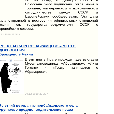
Брюсселе было подписано Соглашение о
торговле, коммерческом и экономическом
сотрудничестве между СССР и
Европейскими сообществами. Эта дата
тала отправной в построении официальных отношений
оссии как государства-продолжателя СССР с
вропейским союзом.
.12.2019 23:54 /
РОЕКТ АРС-ПРЕСС: АБРАМЦЕВО – МЕСТО
ДОХНОВЕНИЯ
брамцево в Чехии
В эти дни в Праге проходят две выставки
Музея-заповедника «Абрамцево»: «Лики
Гоголя» и «Театр начинается с
Абрамцева».
20.12.2019 23:22 /
0-летний ветеран из прибайкальского села
урунтаево продлил водительские права