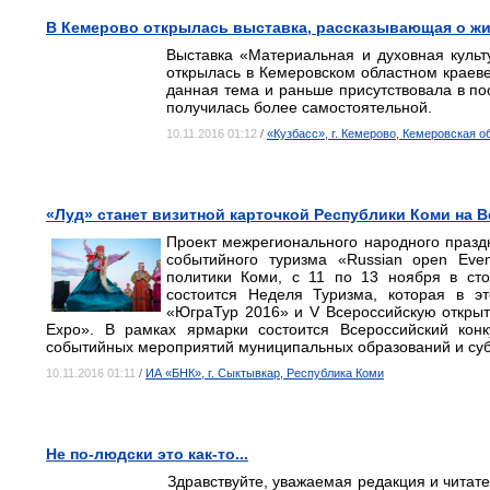
В Кемерово открылась выставка, рассказывающая о жи
Выставка «Материальная и духовная культ
открылась в Кемеровском областном краеве
данная тема и раньше присутствовала в по
получилась более самостоятельной.
10.11.2016 01:12
/
«Кузбасс», г. Кемерово, Кемеровская о
«Луд» станет визитной карточкой Республики Коми на 
Проект межрегионального народного празд
событийного туризма «Russian open Eve
политики Коми, с 11 по 13 ноября в сто
состоится Неделя Туризма, которая в эт
«ЮграТур 2016» и V Всероссийскую открыт
Expo». В рамках ярмарки состоится Всероссийский конк
событийных мероприятий муниципальных образований и суб
10.11.2016 01:11
/
ИА «БНК», г. Сыктывкар, Республика Коми
Не по-людски это как-то...
Здравствуйте, уважаемая редакция и читат