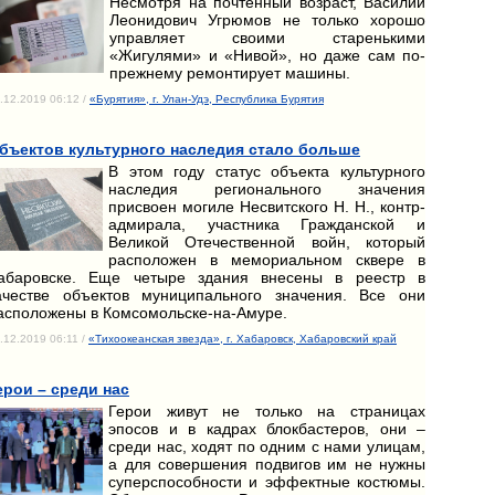
Несмотря на почтенный возраст, Василий
Леонидович Угрюмов не только хорошо
управляет своими старенькими
«Жигулями» и «Нивой», но даже сам по-
прежнему ремонтирует машины.
.12.2019 06:12 /
«Бурятия», г. Улан-Удэ, Республика Бурятия
бъектов культурного наследия стало больше
В этом году статус объекта культурного
наследия регионального значения
присвоен могиле Несвитского Н. Н., контр-
адмирала, участника Гражданской и
Великой Отечественной войн, который
расположен в мемориальном сквере в
абаровске. Еще четыре здания внесены в реестр в
ачестве объектов муниципального значения. Все они
асположены в Комсомольске-на-Амуре.
.12.2019 06:11 /
«Тихоокеанская звезда», г. Хабаровск, Хабаровский край
ерои – среди нас
Герои живут не только на страницах
эпосов и в кадрах блокбастеров, они –
среди нас, ходят по одним с нами улицам,
а для совершения подвигов им не нужны
суперспособности и эффектные костюмы.