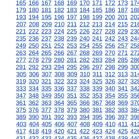
165
166
167
168
169
170
171
172
173
17
179
180
181
182
183
184
185
186
187
18
193
194
195
196
197
198
199
200
201
20
207
208
209
210
211
212
213
214
215
21
221
222
223
224
225
226
227
228
229
23
235
236
237
238
239
240
241
242
243
24
249
250
251
252
253
254
255
256
257
25
263
264
265
266
267
268
269
270
271
27
277
278
279
280
281
282
283
284
285
28
291
292
293
294
295
296
297
298
299
30
305
306
307
308
309
310
311
312
313
31
319
320
321
322
323
324
325
326
327
32
333
334
335
336
337
338
339
340
341
34
347
348
349
350
351
352
353
354
355
35
361
362
363
364
365
366
367
368
369
37
375
376
377
378
379
380
381
382
383
38
389
390
391
392
393
394
395
396
397
39
403
404
405
406
407
408
409
410
411
41
417
418
419
420
421
422
423
424
425
42
431
432
433
434
435
436
437
438
439
44