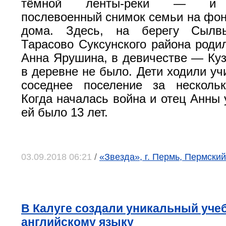
тёмной ленты-реки — и ч
послевоенный снимок семьи на фон
дома. Здесь, на берегу Сылв
Тарасово Суксунского района роди
Анна Ярушина, в девичестве — Ку
в деревне не было. Дети ходили уч
соседнее поселение за нескольк
Когда началась война и отец Анны 
ей было 13 лет.
03.09.2018 06:21
/
«Звезда», г. Пермь, Пермский
В Калуге создали уникальный уче
английскому языку