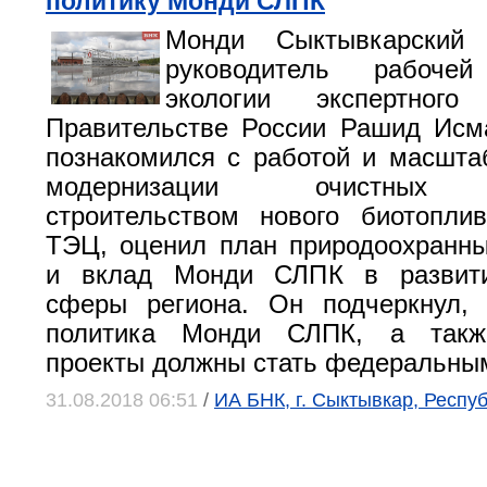
политику Монди СЛПК
Монди Сыктывкарский
руководитель рабоче
экологии экспертног
Правительстве России Рашид Исм
познакомился с работой и масшт
модернизации очистных с
строительством нового биотопли
ТЭЦ, оценил план природоохранн
и вклад Монди СЛПК в развити
сферы региона. Он подчеркнул, 
политика Монди СЛПК, а такж
проекты должны стать федеральны
31.08.2018 06:51
/
ИА БНК, г. Сыктывкар, Респу