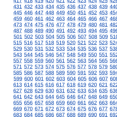
417
418
419
420
421
422
423
424
425
42
431
432
433
434
435
436
437
438
439
44
445
446
447
448
449
450
451
452
453
45
459
460
461
462
463
464
465
466
467
46
473
474
475
476
477
478
479
480
481
48
487
488
489
490
491
492
493
494
495
49
501
502
503
504
505
506
507
508
509
51
515
516
517
518
519
520
521
522
523
52
529
530
531
532
533
534
535
536
537
53
543
544
545
546
547
548
549
550
551
55
557
558
559
560
561
562
563
564
565
56
571
572
573
574
575
576
577
578
579
58
585
586
587
588
589
590
591
592
593
59
599
600
601
602
603
604
605
606
607
60
613
614
615
616
617
618
619
620
621
62
627
628
629
630
631
632
633
634
635
63
641
642
643
644
645
646
647
648
649
65
655
656
657
658
659
660
661
662
663
66
669
670
671
672
673
674
675
676
677
67
683
684
685
686
687
688
689
690
691
69