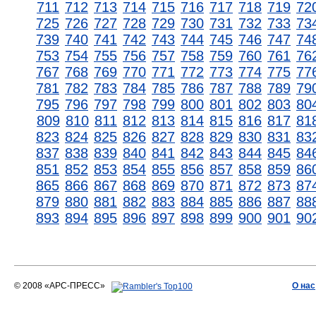
711
712
713
714
715
716
717
718
719
72
725
726
727
728
729
730
731
732
733
73
739
740
741
742
743
744
745
746
747
74
753
754
755
756
757
758
759
760
761
76
767
768
769
770
771
772
773
774
775
77
781
782
783
784
785
786
787
788
789
79
795
796
797
798
799
800
801
802
803
80
809
810
811
812
813
814
815
816
817
81
823
824
825
826
827
828
829
830
831
83
837
838
839
840
841
842
843
844
845
84
851
852
853
854
855
856
857
858
859
86
865
866
867
868
869
870
871
872
873
87
879
880
881
882
883
884
885
886
887
88
893
894
895
896
897
898
899
900
901
90
© 2008 «АРС-ПРЕСС»
О нас
АРС-ПРЕСС
О воде 