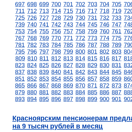
697
698
699
700
701
702
703
704
705
70
711
712
713
714
715
716
717
718
719
72
725
726
727
728
729
730
731
732
733
73
739
740
741
742
743
744
745
746
747
74
753
754
755
756
757
758
759
760
761
76
767
768
769
770
771
772
773
774
775
77
781
782
783
784
785
786
787
788
789
79
795
796
797
798
799
800
801
802
803
80
809
810
811
812
813
814
815
816
817
81
823
824
825
826
827
828
829
830
831
83
837
838
839
840
841
842
843
844
845
84
851
852
853
854
855
856
857
858
859
86
865
866
867
868
869
870
871
872
873
87
879
880
881
882
883
884
885
886
887
88
893
894
895
896
897
898
899
900
901
90
Красноярским пенсионерам предл
на 9 тысяч рублей в месяц