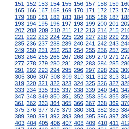
151
152
153
154
155
156
157
158
159
16
165
166
167
168
169
170
171
172
173
17
179
180
181
182
183
184
185
186
187
18
193
194
195
196
197
198
199
200
201
20
207
208
209
210
211
212
213
214
215
21
221
222
223
224
225
226
227
228
229
23
235
236
237
238
239
240
241
242
243
24
249
250
251
252
253
254
255
256
257
25
263
264
265
266
267
268
269
270
271
27
277
278
279
280
281
282
283
284
285
28
291
292
293
294
295
296
297
298
299
30
305
306
307
308
309
310
311
312
313
31
319
320
321
322
323
324
325
326
327
32
333
334
335
336
337
338
339
340
341
34
347
348
349
350
351
352
353
354
355
35
361
362
363
364
365
366
367
368
369
37
375
376
377
378
379
380
381
382
383
38
389
390
391
392
393
394
395
396
397
39
403
404
405
406
407
408
409
410
411
41