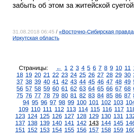
забыть об этом за житейской суетой
31.08.2018 06:45
/
«Восточно-Сибирская правда»,
Иркутская область
Страницы:
←
1
2
3
4
5
6
7
8
9
10
11
18
19
20
21
22
23
24
25
26
27
28
29
30
37
38
39
40
41
42
43
44
45
46
47
48
49
56
57
58
59
60
61
62
63
64
65
66
67
68
75
76
77
78
79
80
81
82
83
84
85
86
87
94
95
96
97
98
99
100
101
102
103
10
109
110
111
112
113
114
115
116
117
11
123
124
125
126
127
128
129
130
131
13
137
138
139
140
141
142
143
144
145
14
151
152
153
154
155
156
157
158
159
16