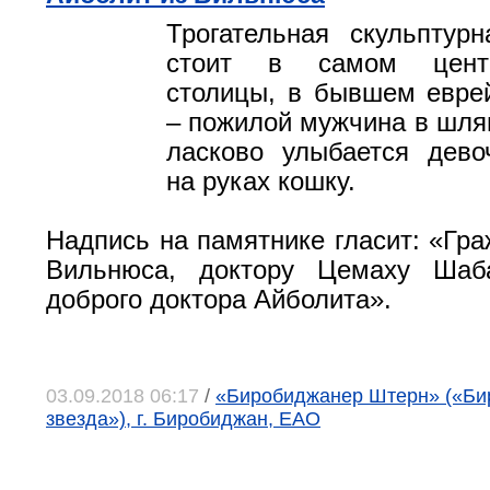
Трогательная скульптур
стоит в самом центр
столицы, в бывшем евре
– пожилой мужчина в шляп
ласково улыбается дево
на руках кошку.
Надпись на памятнике гласит: «Гра
Вильнюса, доктору Цемаху Шаба
доброго доктора Айболита».
03.09.2018 06:17
/
«Биробиджанер Штерн» («Би
звезда»), г. Биробиджан, ЕАО