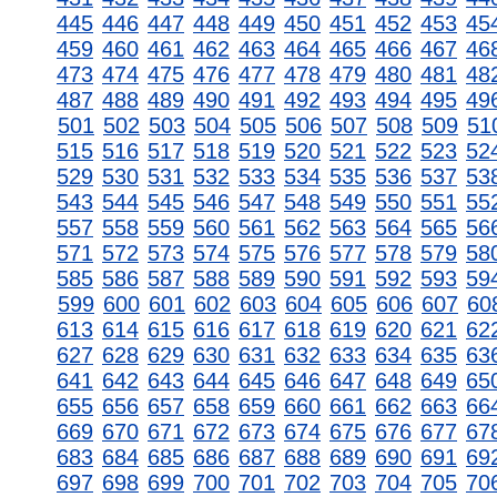
445
446
447
448
449
450
451
452
453
45
459
460
461
462
463
464
465
466
467
46
473
474
475
476
477
478
479
480
481
48
487
488
489
490
491
492
493
494
495
49
501
502
503
504
505
506
507
508
509
51
515
516
517
518
519
520
521
522
523
52
529
530
531
532
533
534
535
536
537
53
543
544
545
546
547
548
549
550
551
55
557
558
559
560
561
562
563
564
565
56
571
572
573
574
575
576
577
578
579
58
585
586
587
588
589
590
591
592
593
59
599
600
601
602
603
604
605
606
607
60
613
614
615
616
617
618
619
620
621
62
627
628
629
630
631
632
633
634
635
63
641
642
643
644
645
646
647
648
649
65
655
656
657
658
659
660
661
662
663
66
669
670
671
672
673
674
675
676
677
67
683
684
685
686
687
688
689
690
691
69
697
698
699
700
701
702
703
704
705
70