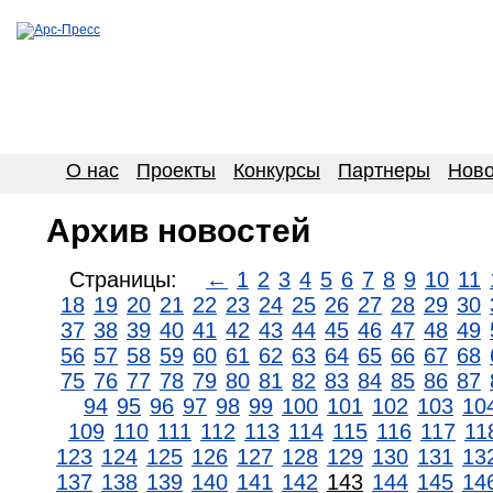
О нас
Проекты
Конкурсы
Партнеры
Ново
Архив новостей
Страницы:
←
1
2
3
4
5
6
7
8
9
10
11
18
19
20
21
22
23
24
25
26
27
28
29
30
37
38
39
40
41
42
43
44
45
46
47
48
49
56
57
58
59
60
61
62
63
64
65
66
67
68
75
76
77
78
79
80
81
82
83
84
85
86
87
94
95
96
97
98
99
100
101
102
103
10
109
110
111
112
113
114
115
116
117
11
123
124
125
126
127
128
129
130
131
13
137
138
139
140
141
142
143
144
145
14