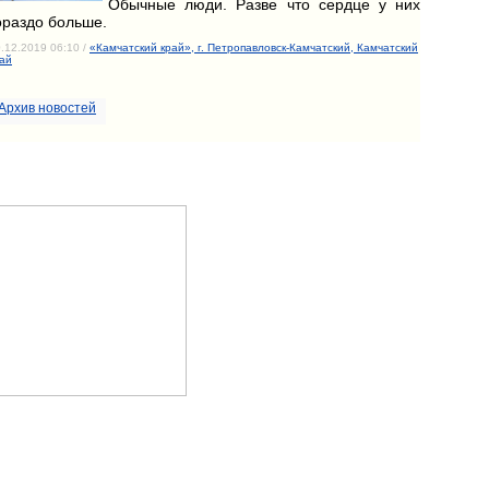
Обычные люди. Разве что сердце у них
ораздо больше.
.12.2019 06:10 /
«Камчатский край», г. Петропавловск-Камчатский, Камчатский
ай
Архив новостей