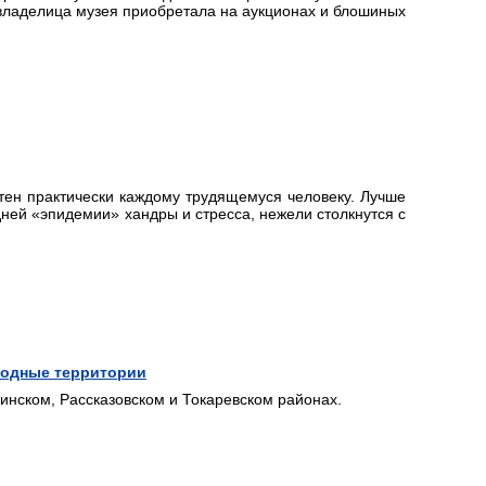
 владелица музея приобретала на аукционах и блошиных
тен практически каждому трудящемуся человеку. Лучше
ней «эпидемии» хандры и стресса, нежели столкнутся с
родные территории
нском, Рассказовском и Токаревском районах.