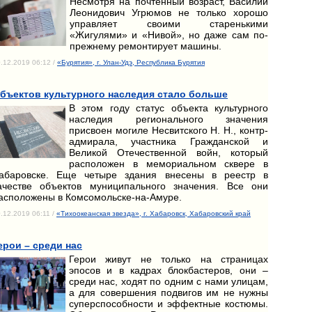
Несмотря на почтенный возраст, Василий
Леонидович Угрюмов не только хорошо
управляет своими старенькими
«Жигулями» и «Нивой», но даже сам по-
прежнему ремонтирует машины.
.12.2019 06:12 /
«Бурятия», г. Улан-Удэ, Республика Бурятия
бъектов культурного наследия стало больше
В этом году статус объекта культурного
наследия регионального значения
присвоен могиле Несвитского Н. Н., контр-
адмирала, участника Гражданской и
Великой Отечественной войн, который
расположен в мемориальном сквере в
абаровске. Еще четыре здания внесены в реестр в
ачестве объектов муниципального значения. Все они
асположены в Комсомольске-на-Амуре.
.12.2019 06:11 /
«Тихоокеанская звезда», г. Хабаровск, Хабаровский край
ерои – среди нас
Герои живут не только на страницах
эпосов и в кадрах блокбастеров, они –
среди нас, ходят по одним с нами улицам,
а для совершения подвигов им не нужны
суперспособности и эффектные костюмы.