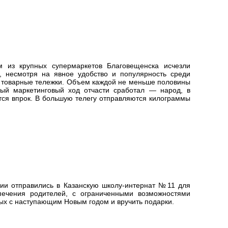
 из крупных супермаркетов Благовещенска исчезли
и, несмотря на явное удобство и популярность среди
е товарные тележки. Объем каждой не меньше половины
ный маркетинговый ход отчасти сработал — народ, в
тся впрок. В большую телегу отправляются килограммы
ции отправились в Казанскую школу-интернат №11 для
опечения родителей, с ограниченными возможностями
ых с наступающим Новым годом и вручить подарки.