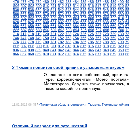
476
477
478
479
480
481
482
483
484
485
486
487
488
489
490
4
506
507
508
509
510
511
512
513
514
515
516
517
518
519
520
5
536
537
538
539
540
541
542
543
544
545
546
547
548
549
550
5
566
567
568
569
570
571
572
573
574
575
576
577
578
579
580
5
596
597
598
599
600
601
602
603
604
605
606
607
608
609
610
6
626
627
628
629
630
631
632
633
634
635
636
637
638
639
640
6
656
657
658
659
660
661
662
663
664
665
666
667
668
669
670
6
686
687
688
689
690
691
692
693
694
695
696
697
698
699
700
7
716
717
718
719
720
721
722
723
724
725
726
727
728
729
730
7
746
747
748
749
750
751
752
753
754
755
756
757
758
759
760
7
776
777
778
779
780
781
782
783
784
785
786
787
788
789
790
7
806
807
808
809
810
811
812
813
814
815
816
817
818
819
820
8
836
837
838
839
840
841
842
843
844
845
846
847
848
849
850
8
866
867
868
869
870
871
872
873
874
875
876
877
878
879
880
8
У Тюмени появится свой пряник с узнаваемым вкусом
О планах изготовить собственный, оригина
Туре, корреспондентам «Моего портала»
Мозжегорова. Девушка также призналась, 
Тюмени кофейню-пряничную.
11.01.2018 06:45
/
«Тюменская область сегодня», г. Тюмень, Тюменская облас
Отличный возраст для путешествий