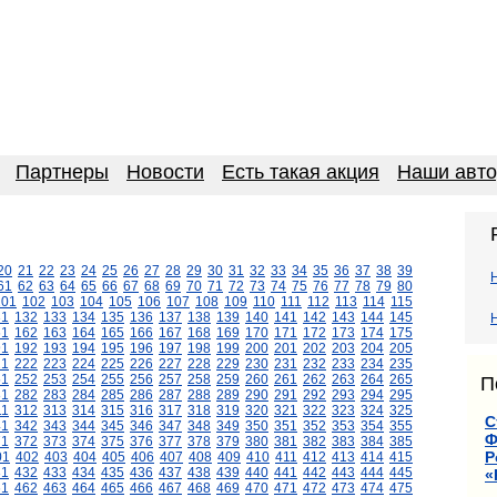
Партнеры
Новости
Есть такая акция
Наши авт
20
21
22
23
24
25
26
27
28
29
30
31
32
33
34
35
36
37
38
39
61
62
63
64
65
66
67
68
69
70
71
72
73
74
75
76
77
78
79
80
101
102
103
104
105
106
107
108
109
110
111
112
113
114
115
31
132
133
134
135
136
137
138
139
140
141
142
143
144
145
61
162
163
164
165
166
167
168
169
170
171
172
173
174
175
91
192
193
194
195
196
197
198
199
200
201
202
203
204
205
21
222
223
224
225
226
227
228
229
230
231
232
233
234
235
51
252
253
254
255
256
257
258
259
260
261
262
263
264
265
П
81
282
283
284
285
286
287
288
289
290
291
292
293
294
295
11
312
313
314
315
316
317
318
319
320
321
322
323
324
325
С
41
342
343
344
345
346
347
348
349
350
351
352
353
354
355
Ф
71
372
373
374
375
376
377
378
379
380
381
382
383
384
385
Р
01
402
403
404
405
406
407
408
409
410
411
412
413
414
415
31
432
433
434
435
436
437
438
439
440
441
442
443
444
445
«
61
462
463
464
465
466
467
468
469
470
471
472
473
474
475