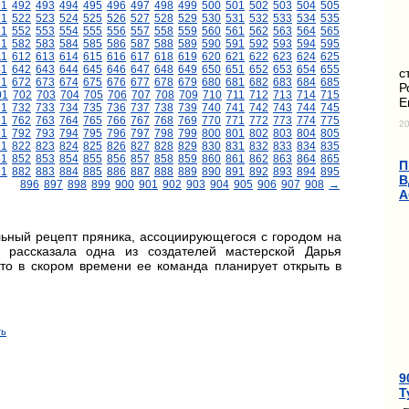
91
492
493
494
495
496
497
498
499
500
501
502
503
504
505
21
522
523
524
525
526
527
528
529
530
531
532
533
534
535
51
552
553
554
555
556
557
558
559
560
561
562
563
564
565
81
582
583
584
585
586
587
588
589
590
591
592
593
594
595
11
612
613
614
615
616
617
618
619
620
621
622
623
624
625
41
642
643
644
645
646
647
648
649
650
651
652
653
654
655
с
71
672
673
674
675
676
677
678
679
680
681
682
683
684
685
Р
01
702
703
704
705
706
707
708
709
710
711
712
713
714
715
Е
31
732
733
734
735
736
737
738
739
740
741
742
743
744
745
61
762
763
764
765
766
767
768
769
770
771
772
773
774
775
20
91
792
793
794
795
796
797
798
799
800
801
802
803
804
805
21
822
823
824
825
826
827
828
829
830
831
832
833
834
835
51
852
853
854
855
856
857
858
859
860
861
862
863
864
865
П
81
882
883
884
885
886
887
888
889
890
891
892
893
894
895
В
896
897
898
899
900
901
902
903
904
905
906
907
908
→
А
льный рецепт пряника, ассоциирующегося с городом на
 рассказала одна из создателей мастерской Дарья
что в скором времени ее команда планирует открыть в
ть
9
Т