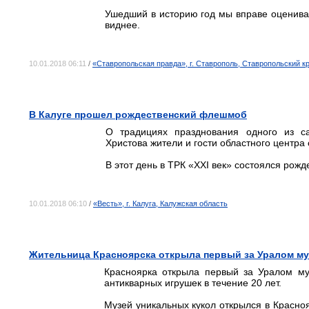
Ушедший в историю год мы вправе оцениват
виднее.
10.01.2018 06:11
/
«Ставропольская правда», г. Ставрополь, Ставропольский к
В Калуге прошел рождественский флешмоб
О традициях празднования одного из са
Христова жители и гости областного центра 
В этот день в ТРК «XXI век» состоялся рож
10.01.2018 06:10
/
«Весть», г. Калуга, Калужская область
Жительница Красноярска открыла первый за Уралом му
Красноярка открыла первый за Уралом му
антикварных игрушек в течение 20 лет.
Музей уникальных кукол открылся в Красноя