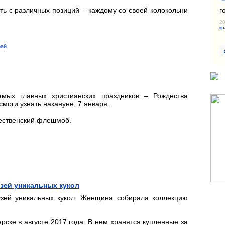
г
ь с различных позиций – каждому со своей колокольни
20
кр
рай
мых главных христианских праздников – Рождества
смоги узнать накануне, 7 января.
дественский флешмоб.
зей уникальных кукол
зей уникальных кукол. Женщина собирала коллекцию
рске в августе 2017 года. В нем хранятся купленные за