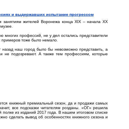
ссиях и выдержавших испытание прогрессом
м занятиям жителей Воронежа конца XIX – начала ХХ
 музее.
ию многих профессий, не у дел остались представители
х примеров тоже было немало.
 назад наш город было бы невозможно представить, а
и не подозревают. А также тем профессиям, которые
ется книжный премиальный сезон, да и продажи самых
начит, все подсказки читателям розданы. «ОГ» решила
й полке из изданий 2017 года. В нашем итоговом списке
ожно сделать вывод об особенностях книжного сезона и