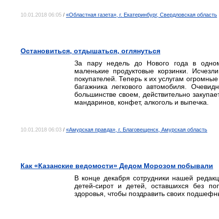
10.01.2018 06:05
/
«Областная газета», г. Екатеринбург, Свердловская область
Остановиться, отдышаться, оглянуться
За пару недель до Нового года в одном
маленькие продуктовые корзинки. Исчезл
покупателей. Теперь к их услугам огромны
багажника легкового автомобиля. Очевид
большинстве своем, действительно закупае
мандаринов, конфет, алкоголь и выпечка.
10.01.2018 06:03
/
«Амурская правда», г. Благовещенск, Амурская область
Как «Казанские ведомости» Дедом Морозом побывали
В конце декабря сотрудники нашей редак
детей-сирот и детей, оставшихся без п
здоровья, чтобы поздравить своих подшефн