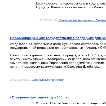
Вязниковские пенсионеры стали социальны
Суздаля. Коллеги из вязниковского «Маяка»
11.01.2018 06:43
/
«Владимирские ведомости», г. Владим
Пресс-конференция: государственная поддержка для ре
28 декабря в Центральном доме журналиста состоялась пре
государственной поддержки для региональных печатных СМИ
На вопросы журналистов отвечали председатель СЖР Влади
печати, книгоиздания и полиграфии Федерального агентств
заместитель начальника Управления периодической печати,
печати и массовым коммуникациям Светлана Дзюбинская.
10.01.2018 06:15
/
Союз журналистов России
«Ставрополка»: один год и 100 лет
Итоги 2017 от «Ставропольской правды»: об