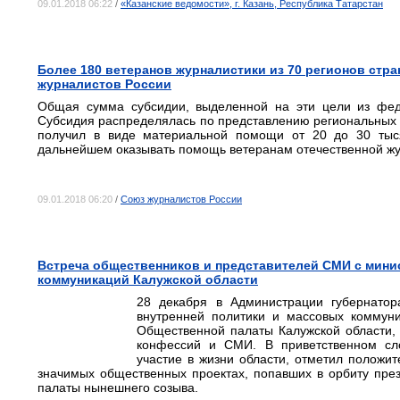
09.01.2018 06:22
/
«Казанские ведомости», г. Казань, Республика Татарстан
Более 180 ветеранов журналистики из 70 регионов ст
журналистов России
Общая сумма субсидии, выделенной на эти цели из феде
Субсидия распределялась по представлению региональных 
получил в виде материальной помощи от 20 до 30 тыся
дальнейшем оказывать помощь ветеранам отечественной жу
09.01.2018 06:20
/
Союз журналистов России
Встреча общественников и представителей СМИ с мини
коммуникаций Калужской области
28 декабря в Администрации губернато
внутренней политики и массовых коммун
Общественной палаты Калужской области,
конфессий и СМИ. В приветственном сло
участие в жизни области, отметил положи
значимых общественных проектах, попавших в орбиту през
палаты нынешнего созыва.