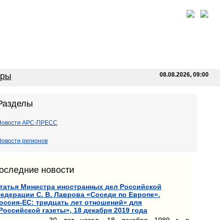
оры
08.08.2026, 09:00
Разделы
Новости АРС-ПРЕСС
Новости регионов
оследние новости
татья Министра иностранных дел Российской
едерации С. В. Лаврова «Соседи по Европе».
оссия-ЕС: тридцать лет отношений» для
Российской газеты», 18 декабря 2019 года
30 лет назад, 18 декабря 1989 г. в