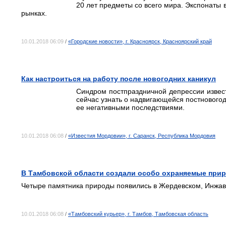
20 лет предметы со всего мира. Экспонаты
рынках.
10.01.2018 06:09
/
«Городские новости», г. Красноярск, Красноярский край
Как настроиться на работу после новогодних каникул
Синдром постпраздничной депрессии извес
сейчас узнать о надвигающейся постновогод
ее негативными последствиями.
10.01.2018 06:08
/
«Известия Мордовии», г. Саранск, Республика Мордовия
В Тамбовской области создали особо охраняемые при
Четыре памятника природы появились в Жердевском, Инжави
10.01.2018 06:08
/
«Тамбовский курьер», г. Тамбов, Тамбовская область