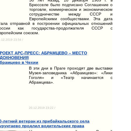
Брюсселе было подписано Соглашение о
торговле, коммерческом и экономическом
сотрудничестве между СССР и
Европейскими сообществами. Эта дата
тала отправной в построении официальных отношений
оссии как государства-продолжателя СССР с
вропейским союзом.
.12.2019 23:54 /
РОЕКТ АРС-ПРЕСС: АБРАМЦЕВО – МЕСТО
ДОХНОВЕНИЯ
брамцево в Чехии
В эти дни в Праге проходят две выставки
Музея-заповедника «Абрамцево»: «Лики
Гоголя» и «Театр начинается с
Абрамцева».
20.12.2019 23:22 /
0-летний ветеран из прибайкальского села
урунтаево продлил водительские права