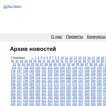
О нас
Проекты
Конкурсы
Архив новостей
Страницы:
←
1
2
3
4
5
6
7
8
9
10
11
12
13
14
15
16
17
18
19
40
41
42
43
44
45
46
47
48
49
50
51
52
53
54
55
56
57
58
59
60
81
82
83
84
85
86
87
88
89
90
91
92
93
94
95
96
97
98
99
100
116
117
118
119
120
121
122
123
124
125
126
127
128
129
130
1
146
147
148
149
150
151
152
153
154
155
156
157
158
159
160
1
176
177
178
179
180
181
182
183
184
185
186
187
188
189
190
1
206
207
208
209
210
211
212
213
214
215
216
217
218
219
220
2
236
237
238
239
240
241
242
243
244
245
246
247
248
249
250
2
266
267
268
269
270
271
272
273
274
275
276
277
278
279
280
2
296
297
298
299
300
301
302
303
304
305
306
307
308
309
310
3
326
327
328
329
330
331
332
333
334
335
336
337
338
339
340
3
356
357
358
359
360
361
362
363
364
365
366
367
368
369
370
3
386
387
388
389
390
391
392
393
394
395
396
397
398
399
400
4
416
417
418
419
420
421
422
423
424
425
426
427
428
429
430
4
446
447
448
449
450
451
452
453
454
455
456
457
458
459
460
4