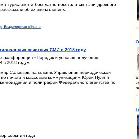
ми туристами и бесплатно посетили святыни древнего
 рассказали об их впечатлениях.
ир, Владимирская область
20
О
гиональных печатных СМИ в 2018 году
сс-конференция «Порядок и условия получения
 в 2018 году».
мир Соловьёв, начальник Управления периодической
а по печати и массовым коммуникациям Юрий Пуля и
Х
 книгоиздания и полиграфии Федерального агентства по
к
р
20
Г
зор событий года