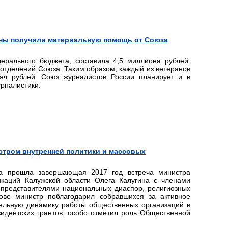
раны получили материальную помощь от Союза
рального бюджета, составила 4,5 миллиона рублей.
отделений Союза. Таким образом, каждый из ветеранов
ч рублей. Союз журналистов России планирует и в
рналистики.
стром внутренней политики и массовых
ра прошла завершающая 2017 год встреча министра
икаций Калужской области Олега Калугина с членами
 представителями национальных диаспор, религиозных
ве министр поблагодарил собравшихся за активное
тельную динамику работы общественных организаций в
идентских грантов, особо отметил роль Общественной