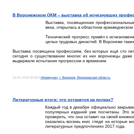
В Воронежском ОКМ – выставка об исчезнувших профе
Выставка, посвященная профессиональны
века, открылась в областном краеведческом
Технический прогресс привёл к исчезновен
целых трудовых династий. В Воронеже таки
Выставка посвящена профессиям, без которых ещё сто лет
сегодня о существовании многих из них воронежцы даже 
выдержали испытания прогрессом и временем.
10.01.2018 06:06
/
«Коммуна», г. Воронеж, Воронежская область
Литературные итоги: что останется на полках?
Каждый год в декабре официально закрыва
популярных изданий уже посчитаны. Это з
проверить, что она оставит на своей книжно
оказались восемь книг, глядя на которые м
литературных предпочтениях 2017 года.