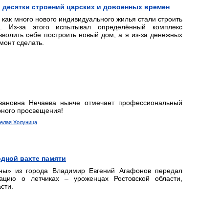
 десятки строений царских и довоенных времен
, как много нового индивидуального жилья стали строить
 Из-за этого испытывал определённый комплекс
волить себе построить новый дом, а я из-за денежных
монт сделать.
вановна Нечаева нынче отмечает профессиональный
урного просвещения!
 Белая Холуница
дной вахте памяти
ны» из города Владимир Евгений Агафонов передал
ацию о летчиках – уроженцах Ростовской области,
сти.