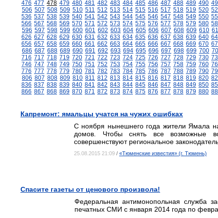
476
477
478
479
480
481
482
483
484
485
486
487
488
489
490
49
506
507
508
509
510
511
512
513
514
515
516
517
518
519
520
52
536
537
538
539
540
541
542
543
544
545
546
547
548
549
550
55
566
567
568
569
570
571
572
573
574
575
576
577
578
579
580
58
596
597
598
599
600
601
602
603
604
605
606
607
608
609
610
6
626
627
628
629
630
631
632
633
634
635
636
637
638
639
640
64
656
657
658
659
660
661
662
663
664
665
666
667
668
669
670
67
686
687
688
689
690
691
692
693
694
695
696
697
698
699
700
7
716
717
718
719
720
721
722
723
724
725
726
727
728
729
730
73
746
747
748
749
750
751
752
753
754
755
756
757
758
759
760
76
776
777
778
779
780
781
782
783
784
785
786
787
788
789
790
79
806
807
808
809
810
811
812
813
814
815
816
817
818
819
820
82
836
837
838
839
840
841
842
843
844
845
846
847
848
849
850
85
866
867
868
869
870
871
872
873
874
875
876
877
878
879
880
88
Капремонт: ямальцы учатся на чужих ошибках
С ноября нынешнего года жители Ямала на
домов. Чтобы снять все возможные во
совершенствуют региональное законодател
25.08.2015 21:09
/
«Тюменские известия» (г. Тюмень)
Спасите газеты от ценового произвола!
Федеральная антимонопольная служба за
печатных СМИ с января 2014 года по февр