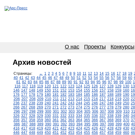
О нас
Проекты
Конкурсы
Архив новостей
Страницы:
←
1
2
3
4
5
6
7
8
9
10
11
12
13
14
15
16
17
18
19
40
41
42
43
44
45
46
47
48
49
50
51
52
53
54
55
56
57
58
59
60
81
82
83
84
85
86
87
88
89
90
91
92
93
94
95
96
97
98
99
100
1
116
117
118
119
120
121
122
123
124
125
126
127
128
129
130
13
146
147
148
149
150
151
152
153
154
155
156
157
158
159
160
16
176
177
178
179
180
181
182
183
184
185
186
187
188
189
190
19
206
207
208
209
210
211
212
213
214
215
216
217
218
219
220
22
236
237
238
239
240
241
242
243
244
245
246
247
248
249
250
25
266
267
268
269
270
271
272
273
274
275
276
277
278
279
280
28
296
297
298
299
300
301
302
303
304
305
306
307
308
309
310
3
326
327
328
329
330
331
332
333
334
335
336
337
338
339
340
34
356
357
358
359
360
361
362
363
364
365
366
367
368
369
370
37
386
387
388
389
390
391
392
393
394
395
396
397
398
399
400
4
416
417
418
419
420
421
422
423
424
425
426
427
428
429
430
43
446
447
448
449
450
451
452
453
454
455
456
457
458
459
460
46