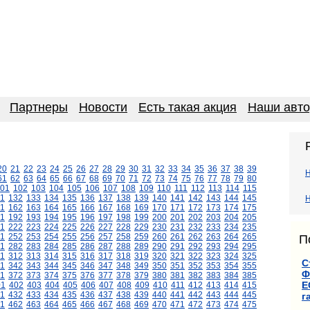
Партнеры
Новости
Есть такая акция
Наши авт
20
21
22
23
24
25
26
27
28
29
30
31
32
33
34
35
36
37
38
39
61
62
63
64
65
66
67
68
69
70
71
72
73
74
75
76
77
78
79
80
01
102
103
104
105
106
107
108
109
110
111
112
113
114
115
1
132
133
134
135
136
137
138
139
140
141
142
143
144
145
Н
1
162
163
164
165
166
167
168
169
170
171
172
173
174
175
1
192
193
194
195
196
197
198
199
200
201
202
203
204
205
1
222
223
224
225
226
227
228
229
230
231
232
233
234
235
1
252
253
254
255
256
257
258
259
260
261
262
263
264
265
П
1
282
283
284
285
286
287
288
289
290
291
292
293
294
295
11
312
313
314
315
316
317
318
319
320
321
322
323
324
325
С
1
342
343
344
345
346
347
348
349
350
351
352
353
354
355
Ф
1
372
373
374
375
376
377
378
379
380
381
382
383
384
385
Е
01
402
403
404
405
406
407
408
409
410
411
412
413
414
415
1
432
433
434
435
436
437
438
439
440
441
442
443
444
445
г
1
462
463
464
465
466
467
468
469
470
471
472
473
474
475