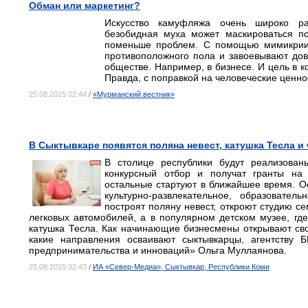
Обман или маркетинг?
Искусство камуфляжа очень широко ра
безобидная муха может маскироваться по
поменьше проблем. С помощью мимикрии 
противоположного пола и завоевывают дов
обществе. Например, в бизнесе. И цель в к
Правда, с поправкой на человеческие ценно
25.08.2015 02:44
/
«Мурманский вестник»
В Сыктывкаре появятся поляна невест, катушка Тесла и
В столице республики будут реализован
конкурсный отбор и получат гранты на 
остальные стартуют в ближайшее время. Ос
культурно-развлекательное, образовател
построят поляну невест, откроют студию с
легковых автомобилей, а в популярном детском музее, где
катушка Тесла. Как начинающие бизнесмены открывают сво
какие направления осваивают сыктывкарцы, агентству 
предпринимательства и инноваций» Ольга Муллаянова.
25.08.2015 02:43
/
ИА «Север-Медиа», Сыктывкар, Республики Коми