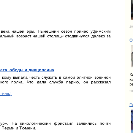
20
V века нашей эры. Нынешний сезон принес уфимским
еальный возраст нашей столицы отодвинулся далеко за
О
лата, обеды и дисциплина
Х
, кому выпала честь служить в самой элитной военной
к
кого полка. Что дала служба парню, он рассказал
р
20
 Челны)
Г
кур». На кинологический фристайл заявились почти
, Перми и Тюмени.