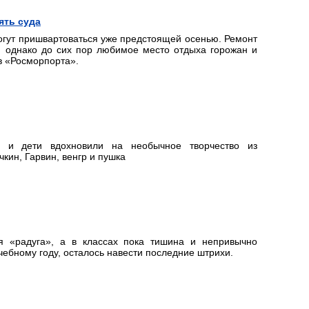
ять суда
огут пришвартоваться уже предстоящей осенью. Ремонт
, однако до сих пор любимое место отдыха горожан и
ов «Росморпорта».
 и дети вдохновили на необычное творчество из
кин, Гарвин, венгр и пушка
я «радуга», а в классах пока тишина и непривычно
чебному году, осталось навести последние штрихи.