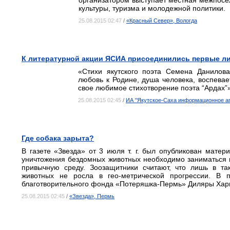
организатором выступает местная межпосе
культуры, туризма и молодежной политики.
25.08.2015 02:47
/
«Красный Север», Вологда
К литературной акции ЯСИА присоединились первые ли
«Стихи якутского поэта Семена Данилов
любовь к Родине, душа человека, воспевае
свое любимое стихотворение поэта “Ардах”
25.08.2015 02:45
/
ИА "Якутское-Саха информационное аг
Где собака зарыта?
В газете «Звезда» от 3 июля т. г. был опубликован мате
уничтожения бездомных животных необходимо заниматься в
привычную среду. Зоозащитники считают, что лишь в та
животных не росла в гео-метрической прогрессии. В 
благотворительного фонда «Потеряшка-Пермь» Диляры Хар
25.08.2015 02:45
/
«Звезда», Пермь