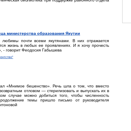
ленческая библиотека при поддержке районного отдела
ца министерства образования Якутии
а любимы почти всеми якутянами. В них отражается
тся жизнь в любых ее проявлениях. И я хочу прочесть
», - говорит Феодосия Габышева
ентство"
риал «Мнимое бешенство». Речь шла о том, что вместо
озвратным отловом — стерилизовать и выпускать их в
ком случае можно добиться того, чтобы численность
продолжение темы пришло письмо от руководителя
итоновой