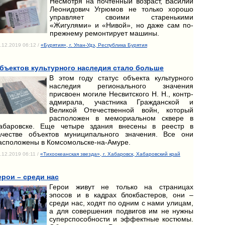
Несмотря на почтенный возраст, Василий
Леонидович Угрюмов не только хорошо
управляет своими старенькими
«Жигулями» и «Нивой», но даже сам по-
прежнему ремонтирует машины.
.12.2019 06:12 /
«Бурятия», г. Улан-Удэ, Республика Бурятия
бъектов культурного наследия стало больше
В этом году статус объекта культурного
наследия регионального значения
присвоен могиле Несвитского Н. Н., контр-
адмирала, участника Гражданской и
Великой Отечественной войн, который
расположен в мемориальном сквере в
абаровске. Еще четыре здания внесены в реестр в
ачестве объектов муниципального значения. Все они
асположены в Комсомольске-на-Амуре.
.12.2019 06:11 /
«Тихоокеанская звезда», г. Хабаровск, Хабаровский край
ерои – среди нас
Герои живут не только на страницах
эпосов и в кадрах блокбастеров, они –
среди нас, ходят по одним с нами улицам,
а для совершения подвигов им не нужны
суперспособности и эффектные костюмы.