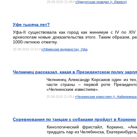
25.08.2015 21:08
/
«Удмуртская правда» (г. Ижевск)
Уфе тысяча лет?
Уфа-II существовала как город как минимум с IV по XI
археологам новые доказательства этого. Таким образом, р
1000-летнюю отметку.
25.08.2015 21:07
/
«Уфимские ведомости», Уфа
Челнинец рассказал, какая в Президентском полку зарп
Челнинец Александр Корсаков один из тех
части страны – первой роте Президентс
«Челнинским известиям».
25.08.2015 21:05
/
«Челнинские известия» (г. Набережные
Соревнования по танцам с собаками пройдут в Коркино
Кинологический фристайл, Коркино, «Ан
тридцать пар из Челябинска, Екатеринбурга