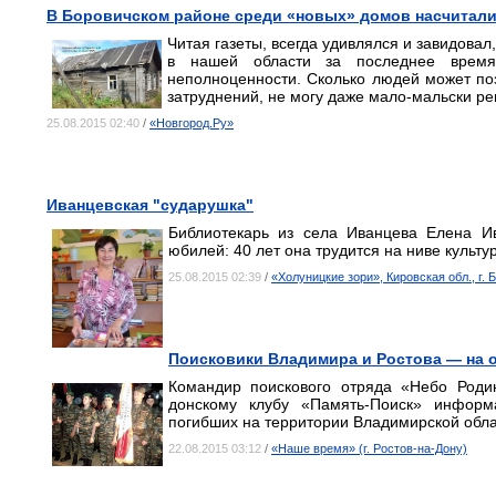
В Боровичском районе среди «новых» домов насчитали
Читая газеты, всегда удивлялся и завидовал
в нашей области за последнее время.
неполноценности. Сколько людей может поз
затруднений, не могу даже мало-мальски ре
25.08.2015 02:40
/
«Новгород.Ру»
Иванцевская "сударушка"
Библиотекарь из села Иванцева Елена И
юбилей: 40 лет она трудится на ниве культ
25.08.2015 02:39
/
«Холуницкие зори», Кировская обл., г.
Поисковики Владимира и Ростова — на о
Командир поискового отряда «Небо Роди
донскому клубу «Память-Поиск» информ
погибших на территории Владимирской обла
22.08.2015 03:12
/
«Наше время» (г. Ростов-на-Дону)