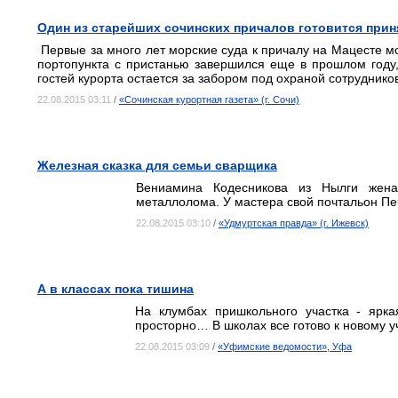
Один из старейших сочинских причалов готовится прин
Первые за много лет морские суда к причалу на Мацесте м
портопункта с пристанью завершился еще в прошлом году
гостей курорта остается за забором под охраной сотрудник
22.08.2015 03:11
/
«Сочинская курортная газета» (г. Сочи)
Железная сказка для семьи сварщика
Вениамина Кодесникова из Нылги жена
металлолома. У мастера свой почтальон Печ
22.08.2015 03:10
/
«Удмуртская правда» (г. Ижевск)
А в классах пока тишина
На клумбах пришкольного участка - ярка
просторно… В школах все готово к новому у
22.08.2015 03:09
/
«Уфимские ведомости», Уфа