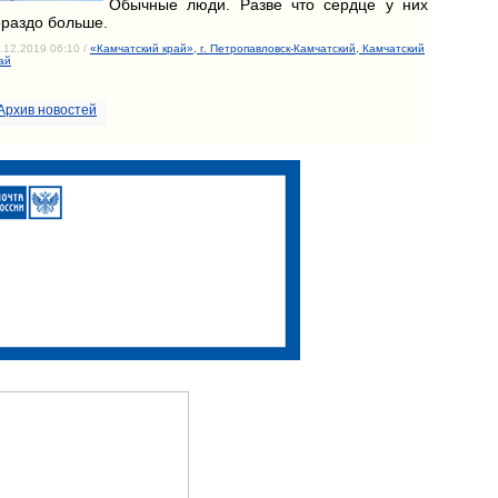
Обычные люди. Разве что сердце у них
ораздо больше.
.12.2019 06:10 /
«Камчатский край», г. Петропавловск-Камчатский, Камчатский
ай
Архив новостей