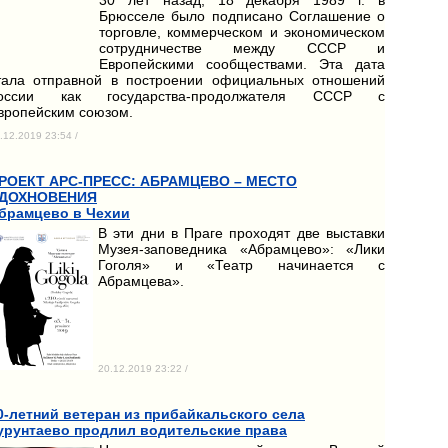
Брюсселе было подписано Соглашение о
торговле, коммерческом и экономическом
сотрудничестве между СССР и
Европейскими сообществами. Эта дата
тала отправной в построении официальных отношений
оссии как государства-продолжателя СССР с
вропейским союзом.
.12.2019 23:54 /
РОЕКТ АРС-ПРЕСС: АБРАМЦЕВО – МЕСТО
ДОХНОВЕНИЯ
брамцево в Чехии
В эти дни в Праге проходят две выставки
Музея-заповедника «Абрамцево»: «Лики
Гоголя» и «Театр начинается с
Абрамцева».
20.12.2019 23:22 /
0-летний ветеран из прибайкальского села
урунтаево продлил водительские права