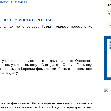
джер»), г. Челябинск
г
20
кр
ЧЕНСКОГО МОСТА ПЕРЕСЕЛЯТ
а, а так же с острова Тузла началось переселение
 участков, расположенных в двух шагах от Онежского
 получила огласку благодаря Олегу Горелову.
известными в Карелии фамилиями, бесплатно получают
вать удачу.
йонном фестивале «Литературное Белоозеро» начался в
амках объявленного в России Года литературы, а его