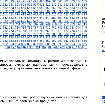
1
492
493
494
495
496
497
498
499
500
501
502
503
504
505
1
522
523
524
525
526
527
528
529
530
531
532
533
534
535
1
552
553
554
555
556
557
558
559
560
561
562
563
564
565
1
582
583
584
585
586
587
588
589
590
591
592
593
594
595
11
612
613
614
615
616
617
618
619
620
621
622
623
624
625
1
642
643
644
645
646
647
648
649
650
651
652
653
654
655
с
1
672
673
674
675
676
677
678
679
680
681
682
683
684
685
Р
01
702
703
704
705
706
707
708
709
710
711
712
713
714
715
Е
1
732
733
734
735
736
737
738
739
740
741
742
743
744
745
1
762
763
764
765
766
767
768
769
770
771
772
773
774
775
20
1
792
793
794
795
796
797
798
799
800
801
802
803
804
805
1
822
823
824
825
826
827
828
829
830
831
832
833
834
835
1
852
853
854
855
856
857
858
859
860
861
862
863
864
865
П
1
882
883
884
885
886
887
888
889
890
891
892
893
894
895
В
896
897
898
899
900
901
902
903
904
905
906
907
908
→
А
чнут платить за капитальный ремонт многоквартирных
просы, окружные парламентарии последовательно
ьство, регулирующее отношения в жилищной сфере.
9
фиксировала, что рост отпускных цен на бумагу для
Т
аль 2015—го превысил 45 процентов.