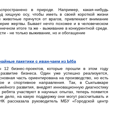
спространено в природе. Например, какая-нибудь
д хищную осу, чтобы иметь в своей короткой жизни
животные прячутся от врагов, привлекают внимание
ерие жертвы. Бывает нечто похожее и в человеческом
онечном итоге та же - выживание в конкурентной среде.
сти - не только выживание, но и обогащение
 чайные пакетики с иван-чаем из Ыба
ы 12 бизнес-проектов, которые прошли в этом году
развитие бизнеса. Один уже успешно реализуется,
новная часть ориентирована на производство, но есть
ьное и спортивное направления. Так, в Сыктывкаре
емейного развития, внедрят инновационную диагностику
 ребята участвуют в научных опытах, теперь появится
е дело, на какую поддержку они могут рассчитывать и
БНК рассказала руководитель МБУ «Городской центр