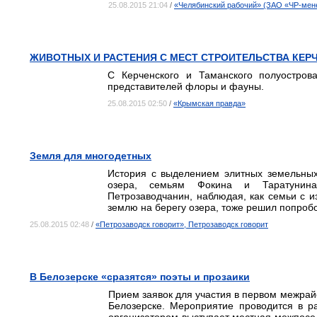
25.08.2015 21:04
/
«Челябинский рабочий» (ЗАО «ЧР-мене
ЖИВОТНЫХ И РАСТЕНИЯ С МЕСТ СТРОИТЕЛЬСТВА КЕР
С Керченского и Таманского полуостров
представителей флоры и фауны.
25.08.2015 02:50
/
«Крымская правда»
Земля для многодетных
История с выделением элитных земельных
озера, семьям Фокина и Таратунина,
Петрозаводчанин, наблюдая, как семьи с 
землю на берегу озера, тоже решил попробо
25.08.2015 02:48
/
«Петрозаводск говорит», Петрозаводск говорит
В Белозерске «сразятся» поэты и прозаики
Прием заявок для участия в первом межра
Белозерске. Мероприятие проводится в р