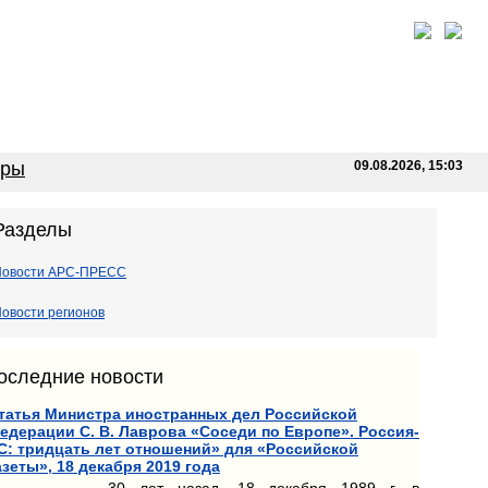
оры
09.08.2026, 15:03
Разделы
Новости АРС-ПРЕСС
овости регионов
оследние новости
татья Министра иностранных дел Российской
едерации С. В. Лаврова «Соседи по Европе». Россия-
С: тридцать лет отношений» для «Российской
азеты», 18 декабря 2019 года
30 лет назад, 18 декабря 1989 г. в