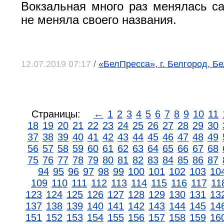
Вокзальная много раз менялась са
не меняла своего названия.
12.07.2019 07:17
/
«БелПресса», г. Белгород, Б
Страницы:
←
1
2
3
4
5
6
7
8
9
10
11
18
19
20
21
22
23
24
25
26
27
28
29
30
37
38
39
40
41
42
43
44
45
46
47
48
49
56
57
58
59
60
61
62
63
64
65
66
67
68
75
76
77
78
79
80
81
82
83
84
85
86
87
94
95
96
97
98
99
100
101
102
103
10
109
110
111
112
113
114
115
116
117
11
123
124
125
126
127
128
129
130
131
13
137
138
139
140
141
142
143
144
145
14
151
152
153
154
155
156
157
158
159
16