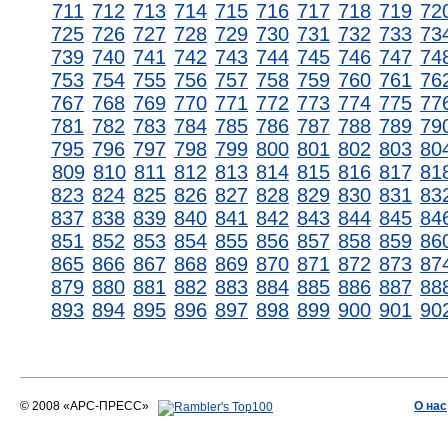
711
712
713
714
715
716
717
718
719
72
725
726
727
728
729
730
731
732
733
73
739
740
741
742
743
744
745
746
747
74
753
754
755
756
757
758
759
760
761
76
767
768
769
770
771
772
773
774
775
77
781
782
783
784
785
786
787
788
789
79
795
796
797
798
799
800
801
802
803
80
809
810
811
812
813
814
815
816
817
81
823
824
825
826
827
828
829
830
831
83
837
838
839
840
841
842
843
844
845
84
851
852
853
854
855
856
857
858
859
86
865
866
867
868
869
870
871
872
873
87
879
880
881
882
883
884
885
886
887
88
893
894
895
896
897
898
899
900
901
90
© 2008 «АРС-ПРЕСС»
О нас
АРС-ПРЕСС
О воде 