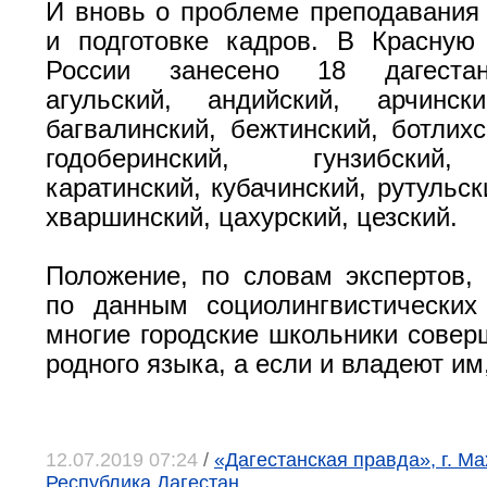
И вновь о проблеме преподавания
и подготовке кадров. В Красную
России занесено 18 дагестан
агульский, андийский, арчински
багвалинский, бежтинский, ботлихс
годоберинский, гунзибский,
каратинский, кубачинский, рутульск
хваршинский, цахурский, цезский.
Положение, по словам экспертов, 
по данным социолингвистических
многие городские школьники совер
родного языка, а если и владеют им,
12.07.2019 07:24
/
«Дагестанская правда», г. Ма
Республика Дагестан