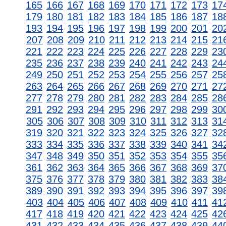
165
166
167
168
169
170
171
172
173
17
179
180
181
182
183
184
185
186
187
18
193
194
195
196
197
198
199
200
201
20
207
208
209
210
211
212
213
214
215
21
221
222
223
224
225
226
227
228
229
23
235
236
237
238
239
240
241
242
243
24
249
250
251
252
253
254
255
256
257
25
263
264
265
266
267
268
269
270
271
27
277
278
279
280
281
282
283
284
285
28
291
292
293
294
295
296
297
298
299
30
305
306
307
308
309
310
311
312
313
31
319
320
321
322
323
324
325
326
327
32
333
334
335
336
337
338
339
340
341
34
347
348
349
350
351
352
353
354
355
35
361
362
363
364
365
366
367
368
369
37
375
376
377
378
379
380
381
382
383
38
389
390
391
392
393
394
395
396
397
39
403
404
405
406
407
408
409
410
411
41
417
418
419
420
421
422
423
424
425
42
431
432
433
434
435
436
437
438
439
44