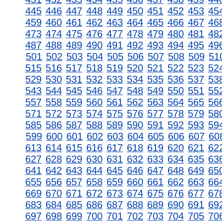
445
446
447
448
449
450
451
452
453
45
459
460
461
462
463
464
465
466
467
46
473
474
475
476
477
478
479
480
481
48
487
488
489
490
491
492
493
494
495
49
501
502
503
504
505
506
507
508
509
51
515
516
517
518
519
520
521
522
523
52
529
530
531
532
533
534
535
536
537
53
543
544
545
546
547
548
549
550
551
55
557
558
559
560
561
562
563
564
565
56
571
572
573
574
575
576
577
578
579
58
585
586
587
588
589
590
591
592
593
59
599
600
601
602
603
604
605
606
607
60
613
614
615
616
617
618
619
620
621
62
627
628
629
630
631
632
633
634
635
63
641
642
643
644
645
646
647
648
649
65
655
656
657
658
659
660
661
662
663
66
669
670
671
672
673
674
675
676
677
67
683
684
685
686
687
688
689
690
691
69
697
698
699
700
701
702
703
704
705
70