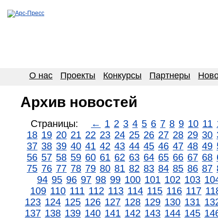
О нас
Проекты
Конкурсы
Партнеры
Ново
Архив новостей
Страницы:
←
1
2
3
4
5
6
7
8
9
10
11
18
19
20
21
22
23
24
25
26
27
28
29
30
37
38
39
40
41
42
43
44
45
46
47
48
49
56
57
58
59
60
61
62
63
64
65
66
67
68
75
76
77
78
79
80
81
82
83
84
85
86
87
94
95
96
97
98
99
100
101
102
103
10
109
110
111
112
113
114
115
116
117
11
123
124
125
126
127
128
129
130
131
13
137
138
139
140
141
142
143
144
145
14