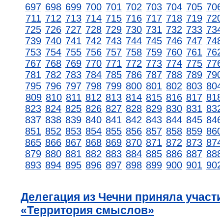
697
698
699
700
701
702
703
704
705
70
711
712
713
714
715
716
717
718
719
72
725
726
727
728
729
730
731
732
733
73
739
740
741
742
743
744
745
746
747
74
753
754
755
756
757
758
759
760
761
76
767
768
769
770
771
772
773
774
775
77
781
782
783
784
785
786
787
788
789
79
795
796
797
798
799
800
801
802
803
80
809
810
811
812
813
814
815
816
817
81
823
824
825
826
827
828
829
830
831
83
837
838
839
840
841
842
843
844
845
84
851
852
853
854
855
856
857
858
859
86
865
866
867
868
869
870
871
872
873
87
879
880
881
882
883
884
885
886
887
88
893
894
895
896
897
898
899
900
901
90
Делегация из Чечни приняла участ
«Территория смыслов»