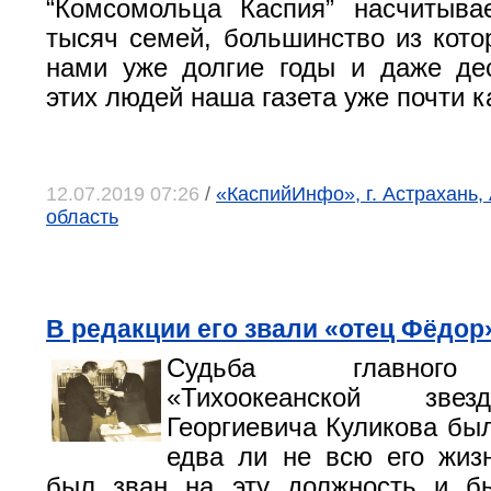
“Комсомольца Каспия” насчитыва
тысяч семей, большинство из кото
нами уже долгие годы и даже де
этих людей наша газета уже почти к
12.07.2019 07:26
/
«КаспийИнфо», г. Астрахань,
область
В редакции его звали «отец Фёдор
Судьба главного
«Тихоокеанской зве
Георгиевича Куликова бы
едва ли не всю его жиз
был зван на эту должность и б