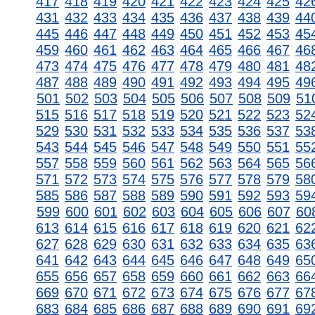
417
418
419
420
421
422
423
424
425
42
431
432
433
434
435
436
437
438
439
44
445
446
447
448
449
450
451
452
453
45
459
460
461
462
463
464
465
466
467
46
473
474
475
476
477
478
479
480
481
48
487
488
489
490
491
492
493
494
495
49
501
502
503
504
505
506
507
508
509
51
515
516
517
518
519
520
521
522
523
52
529
530
531
532
533
534
535
536
537
53
543
544
545
546
547
548
549
550
551
55
557
558
559
560
561
562
563
564
565
56
571
572
573
574
575
576
577
578
579
58
585
586
587
588
589
590
591
592
593
59
599
600
601
602
603
604
605
606
607
60
613
614
615
616
617
618
619
620
621
62
627
628
629
630
631
632
633
634
635
63
641
642
643
644
645
646
647
648
649
65
655
656
657
658
659
660
661
662
663
66
669
670
671
672
673
674
675
676
677
67
683
684
685
686
687
688
689
690
691
69