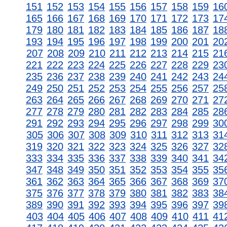
151
152
153
154
155
156
157
158
159
16
165
166
167
168
169
170
171
172
173
17
179
180
181
182
183
184
185
186
187
18
193
194
195
196
197
198
199
200
201
20
207
208
209
210
211
212
213
214
215
21
221
222
223
224
225
226
227
228
229
23
235
236
237
238
239
240
241
242
243
24
249
250
251
252
253
254
255
256
257
25
263
264
265
266
267
268
269
270
271
27
277
278
279
280
281
282
283
284
285
28
291
292
293
294
295
296
297
298
299
30
305
306
307
308
309
310
311
312
313
31
319
320
321
322
323
324
325
326
327
32
333
334
335
336
337
338
339
340
341
34
347
348
349
350
351
352
353
354
355
35
361
362
363
364
365
366
367
368
369
37
375
376
377
378
379
380
381
382
383
38
389
390
391
392
393
394
395
396
397
39
403
404
405
406
407
408
409
410
411
41