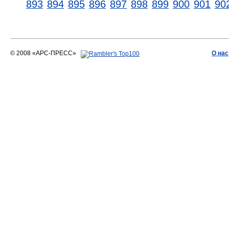
893
894
895
896
897
898
899
900
901
90
© 2008 «АРС-ПРЕСС»
О нас
АРС-ПРЕСС
О воде 