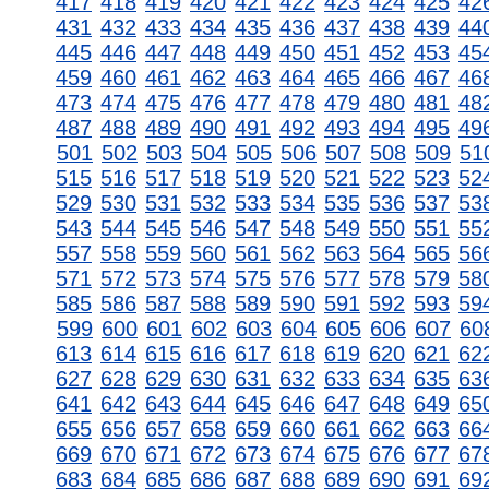
417
418
419
420
421
422
423
424
425
42
431
432
433
434
435
436
437
438
439
44
445
446
447
448
449
450
451
452
453
45
459
460
461
462
463
464
465
466
467
46
473
474
475
476
477
478
479
480
481
48
487
488
489
490
491
492
493
494
495
49
501
502
503
504
505
506
507
508
509
51
515
516
517
518
519
520
521
522
523
52
529
530
531
532
533
534
535
536
537
53
543
544
545
546
547
548
549
550
551
55
557
558
559
560
561
562
563
564
565
56
571
572
573
574
575
576
577
578
579
58
585
586
587
588
589
590
591
592
593
59
599
600
601
602
603
604
605
606
607
60
613
614
615
616
617
618
619
620
621
62
627
628
629
630
631
632
633
634
635
63
641
642
643
644
645
646
647
648
649
65
655
656
657
658
659
660
661
662
663
66
669
670
671
672
673
674
675
676
677
67
683
684
685
686
687
688
689
690
691
69