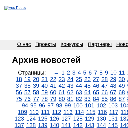
О нас
Проекты
Конкурсы
Партнеры
Ново
Архив новостей
Страницы:
←
1
2
3
4
5
6
7
8
9
10
11
18
19
20
21
22
23
24
25
26
27
28
29
30
37
38
39
40
41
42
43
44
45
46
47
48
49
56
57
58
59
60
61
62
63
64
65
66
67
68
75
76
77
78
79
80
81
82
83
84
85
86
87
94
95
96
97
98
99
100
101
102
103
10
109
110
111
112
113
114
115
116
117
11
123
124
125
126
127
128
129
130
131
13
137
138
139
140
141
142
143
144
145
14