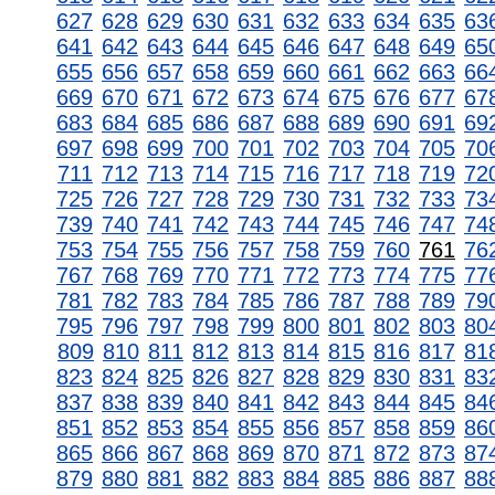
627
628
629
630
631
632
633
634
635
63
641
642
643
644
645
646
647
648
649
65
655
656
657
658
659
660
661
662
663
66
669
670
671
672
673
674
675
676
677
67
683
684
685
686
687
688
689
690
691
69
697
698
699
700
701
702
703
704
705
70
711
712
713
714
715
716
717
718
719
72
725
726
727
728
729
730
731
732
733
73
739
740
741
742
743
744
745
746
747
74
753
754
755
756
757
758
759
760
761
76
767
768
769
770
771
772
773
774
775
77
781
782
783
784
785
786
787
788
789
79
795
796
797
798
799
800
801
802
803
80
809
810
811
812
813
814
815
816
817
81
823
824
825
826
827
828
829
830
831
83
837
838
839
840
841
842
843
844
845
84
851
852
853
854
855
856
857
858
859
86
865
866
867
868
869
870
871
872
873
87
879
880
881
882
883
884
885
886
887
88