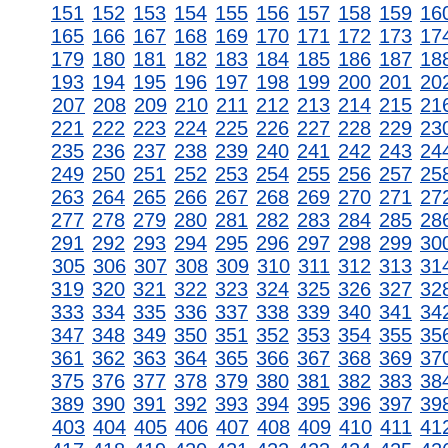
151
152
153
154
155
156
157
158
159
16
165
166
167
168
169
170
171
172
173
17
179
180
181
182
183
184
185
186
187
18
193
194
195
196
197
198
199
200
201
20
207
208
209
210
211
212
213
214
215
21
221
222
223
224
225
226
227
228
229
23
235
236
237
238
239
240
241
242
243
24
249
250
251
252
253
254
255
256
257
25
263
264
265
266
267
268
269
270
271
27
277
278
279
280
281
282
283
284
285
28
291
292
293
294
295
296
297
298
299
30
305
306
307
308
309
310
311
312
313
31
319
320
321
322
323
324
325
326
327
32
333
334
335
336
337
338
339
340
341
34
347
348
349
350
351
352
353
354
355
35
361
362
363
364
365
366
367
368
369
37
375
376
377
378
379
380
381
382
383
38
389
390
391
392
393
394
395
396
397
39
403
404
405
406
407
408
409
410
411
41