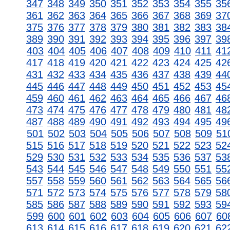
347
348
349
350
351
352
353
354
355
35
361
362
363
364
365
366
367
368
369
37
375
376
377
378
379
380
381
382
383
38
389
390
391
392
393
394
395
396
397
39
403
404
405
406
407
408
409
410
411
41
417
418
419
420
421
422
423
424
425
42
431
432
433
434
435
436
437
438
439
44
445
446
447
448
449
450
451
452
453
45
459
460
461
462
463
464
465
466
467
46
473
474
475
476
477
478
479
480
481
48
487
488
489
490
491
492
493
494
495
49
501
502
503
504
505
506
507
508
509
51
515
516
517
518
519
520
521
522
523
52
529
530
531
532
533
534
535
536
537
53
543
544
545
546
547
548
549
550
551
55
557
558
559
560
561
562
563
564
565
56
571
572
573
574
575
576
577
578
579
58
585
586
587
588
589
590
591
592
593
59
599
600
601
602
603
604
605
606
607
60
613
614
615
616
617
618
619
620
621
62