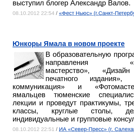
выступил блогер Александр Валов.
08.10.2012 22:54
/
«Фест Ньюс» (г.Санкт-Петербу
Юнкоры Ямала в новом проекте
В образовательную прог
направления «Жур
мастерство», «Дизай
печатного издания», 
коммуникация» и «Фотомасте
ямальцев тюменские специалис
лекции и проведут практикумы, тре
классы, круглые столы, де
индивидуальные и групповые консу
08.10.2012 22:51
/
ИА «Север-Пресс» (г. Салеха