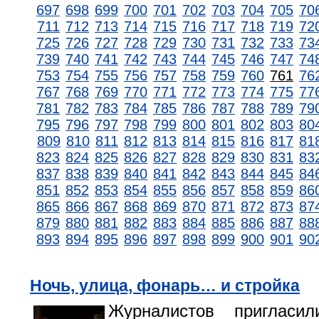
697
698
699
700
701
702
703
704
705
70
711
712
713
714
715
716
717
718
719
72
725
726
727
728
729
730
731
732
733
73
739
740
741
742
743
744
745
746
747
74
753
754
755
756
757
758
759
760
761
76
767
768
769
770
771
772
773
774
775
77
781
782
783
784
785
786
787
788
789
79
795
796
797
798
799
800
801
802
803
80
809
810
811
812
813
814
815
816
817
81
823
824
825
826
827
828
829
830
831
83
837
838
839
840
841
842
843
844
845
84
851
852
853
854
855
856
857
858
859
86
865
866
867
868
869
870
871
872
873
87
879
880
881
882
883
884
885
886
887
88
893
894
895
896
897
898
899
900
901
90
Ночь, улица, фонарь… и стройка
Журналистов пригласи