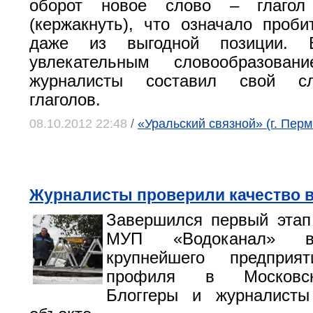
оборот новое слово – глагол 
(кержакнуть), что означало проб
даже из выгодной позиции. В
увлекательным словообразован
журналисты составил свой с
глаголов.
08.10.2012 22:48
/
«Уральский связной» (г. Перм
Журналисты проверили качество 
Завершился первый этап
МУП «Водоканал» в
крупнейшего предприя
профиля в Московск
Блоггеры и журналист