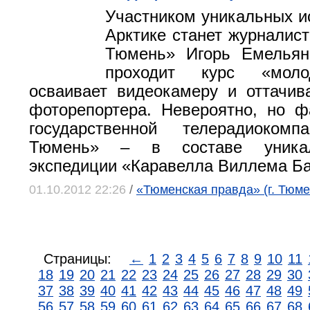
Участником уникальных и
Арктике станет журналист
Тюмень» Игорь Емельян
проходит курс «моло
осваивает видеокамеру и оттачив
фоторепортера. Невероятно, но ф
государственной телерадиокомп
Тюмень» – в составе уникал
экспедиции «Каравелла Виллема Б
01.10.2012 22:26
/
«Тюменская правда» (г. Тюме
Страницы:
←
1
2
3
4
5
6
7
8
9
10
11
18
19
20
21
22
23
24
25
26
27
28
29
30
37
38
39
40
41
42
43
44
45
46
47
48
49
56
57
58
59
60
61
62
63
64
65
66
67
68