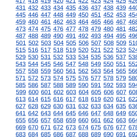
417
418
419
420
421
422
423
424
425
42
431
432
433
434
435
436
437
438
439
44
445
446
447
448
449
450
451
452
453
45
459
460
461
462
463
464
465
466
467
46
473
474
475
476
477
478
479
480
481
48
487
488
489
490
491
492
493
494
495
49
501
502
503
504
505
506
507
508
509
51
515
516
517
518
519
520
521
522
523
52
529
530
531
532
533
534
535
536
537
53
543
544
545
546
547
548
549
550
551
55
557
558
559
560
561
562
563
564
565
56
571
572
573
574
575
576
577
578
579
58
585
586
587
588
589
590
591
592
593
59
599
600
601
602
603
604
605
606
607
60
613
614
615
616
617
618
619
620
621
62
627
628
629
630
631
632
633
634
635
63
641
642
643
644
645
646
647
648
649
65
655
656
657
658
659
660
661
662
663
66
669
670
671
672
673
674
675
676
677
67
683
684
685
686
687
688
689
690
691
69