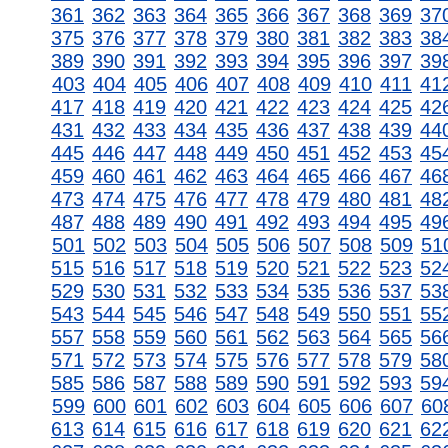
361
362
363
364
365
366
367
368
369
37
375
376
377
378
379
380
381
382
383
38
389
390
391
392
393
394
395
396
397
39
403
404
405
406
407
408
409
410
411
41
417
418
419
420
421
422
423
424
425
42
431
432
433
434
435
436
437
438
439
44
445
446
447
448
449
450
451
452
453
45
459
460
461
462
463
464
465
466
467
46
473
474
475
476
477
478
479
480
481
48
487
488
489
490
491
492
493
494
495
49
501
502
503
504
505
506
507
508
509
51
515
516
517
518
519
520
521
522
523
52
529
530
531
532
533
534
535
536
537
53
543
544
545
546
547
548
549
550
551
55
557
558
559
560
561
562
563
564
565
56
571
572
573
574
575
576
577
578
579
58
585
586
587
588
589
590
591
592
593
59
599
600
601
602
603
604
605
606
607
60
613
614
615
616
617
618
619
620
621
62