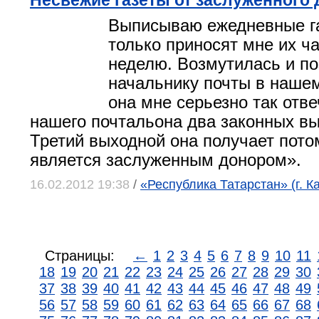
Несвежие газеты от заслуженного
Выписываю ежедневные га
только приносят мне их ча
неделю. Возмутилась и п
начальнику почты в нашем
она мне серьезно так отве
нашего почтальона два законных в
Третий выходной она получает потом
является заслуженным донором».
16.02.2012 19:38
/
«Республика Татарстан» (г. К
Страницы:
←
1
2
3
4
5
6
7
8
9
10
11
18
19
20
21
22
23
24
25
26
27
28
29
30
37
38
39
40
41
42
43
44
45
46
47
48
49
56
57
58
59
60
61
62
63
64
65
66
67
68