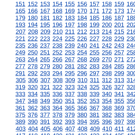
151
152
153
154
155
156
157
158
159
16
165
166
167
168
169
170
171
172
173
17
179
180
181
182
183
184
185
186
187
18
193
194
195
196
197
198
199
200
201
20
207
208
209
210
211
212
213
214
215
21
221
222
223
224
225
226
227
228
229
23
235
236
237
238
239
240
241
242
243
24
249
250
251
252
253
254
255
256
257
25
263
264
265
266
267
268
269
270
271
27
277
278
279
280
281
282
283
284
285
28
291
292
293
294
295
296
297
298
299
30
305
306
307
308
309
310
311
312
313
31
319
320
321
322
323
324
325
326
327
32
333
334
335
336
337
338
339
340
341
34
347
348
349
350
351
352
353
354
355
35
361
362
363
364
365
366
367
368
369
37
375
376
377
378
379
380
381
382
383
38
389
390
391
392
393
394
395
396
397
39
403
404
405
406
407
408
409
410
411
41