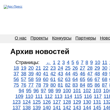
О нас
Проекты
Конкурсы
Партнеры
Ново
Архив новостей
Страницы:
←
1
2
3
4
5
6
7
8
9
10
11
18
19
20
21
22
23
24
25
26
27
28
29
30
37
38
39
40
41
42
43
44
45
46
47
48
49
56
57
58
59
60
61
62
63
64
65
66
67
68
75
76
77
78
79
80
81
82
83
84
85
86
87
94
95
96
97
98
99
100
101
102
103
10
109
110
111
112
113
114
115
116
117
11
123
124
125
126
127
128
129
130
131
13
137
138
139
140
141
142
143
144
145
14