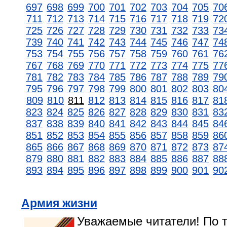
697
698
699
700
701
702
703
704
705
70
711
712
713
714
715
716
717
718
719
72
725
726
727
728
729
730
731
732
733
73
739
740
741
742
743
744
745
746
747
74
753
754
755
756
757
758
759
760
761
76
767
768
769
770
771
772
773
774
775
77
781
782
783
784
785
786
787
788
789
79
795
796
797
798
799
800
801
802
803
80
809
810
811
812
813
814
815
816
817
81
823
824
825
826
827
828
829
830
831
83
837
838
839
840
841
842
843
844
845
84
851
852
853
854
855
856
857
858
859
86
865
866
867
868
869
870
871
872
873
87
879
880
881
882
883
884
885
886
887
88
893
894
895
896
897
898
899
900
901
90
Армия жизни
Уважаемые читатели! По 