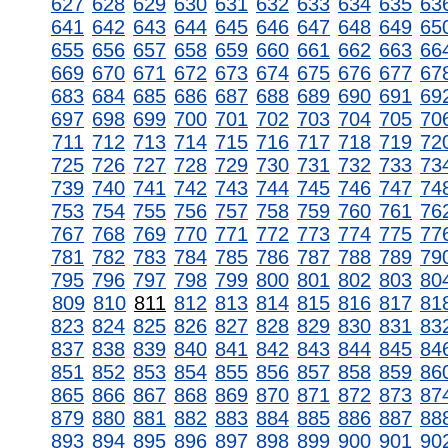
627
628
629
630
631
632
633
634
635
63
641
642
643
644
645
646
647
648
649
65
655
656
657
658
659
660
661
662
663
66
669
670
671
672
673
674
675
676
677
67
683
684
685
686
687
688
689
690
691
69
697
698
699
700
701
702
703
704
705
70
711
712
713
714
715
716
717
718
719
72
725
726
727
728
729
730
731
732
733
73
739
740
741
742
743
744
745
746
747
74
753
754
755
756
757
758
759
760
761
76
767
768
769
770
771
772
773
774
775
77
781
782
783
784
785
786
787
788
789
79
795
796
797
798
799
800
801
802
803
80
809
810
811
812
813
814
815
816
817
81
823
824
825
826
827
828
829
830
831
83
837
838
839
840
841
842
843
844
845
84
851
852
853
854
855
856
857
858
859
86
865
866
867
868
869
870
871
872
873
87
879
880
881
882
883
884
885
886
887
88
893
894
895
896
897
898
899
900
901
90