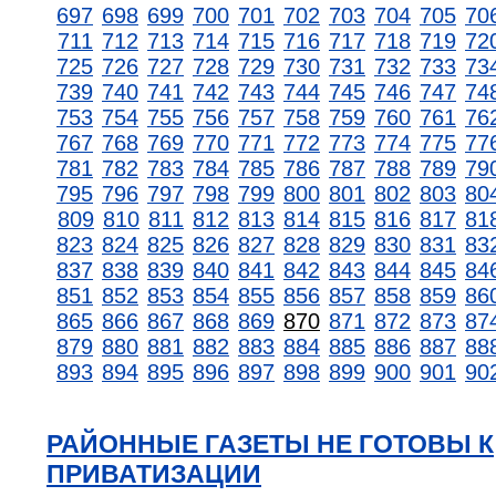
697
698
699
700
701
702
703
704
705
70
711
712
713
714
715
716
717
718
719
72
725
726
727
728
729
730
731
732
733
73
739
740
741
742
743
744
745
746
747
74
753
754
755
756
757
758
759
760
761
76
767
768
769
770
771
772
773
774
775
77
781
782
783
784
785
786
787
788
789
79
795
796
797
798
799
800
801
802
803
80
809
810
811
812
813
814
815
816
817
81
823
824
825
826
827
828
829
830
831
83
837
838
839
840
841
842
843
844
845
84
851
852
853
854
855
856
857
858
859
86
865
866
867
868
869
870
871
872
873
87
879
880
881
882
883
884
885
886
887
88
893
894
895
896
897
898
899
900
901
90
РАЙОННЫЕ ГАЗЕТЫ НЕ ГОТОВЫ К
ПРИВАТИЗАЦИИ