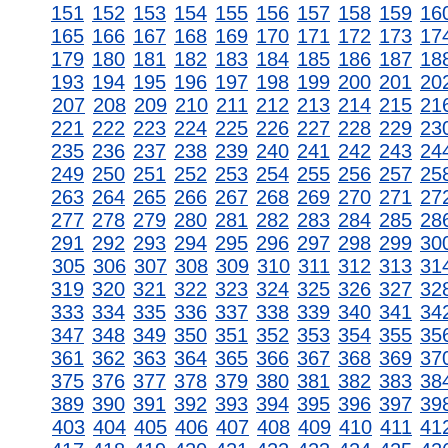
151
152
153
154
155
156
157
158
159
16
165
166
167
168
169
170
171
172
173
17
179
180
181
182
183
184
185
186
187
18
193
194
195
196
197
198
199
200
201
20
207
208
209
210
211
212
213
214
215
21
221
222
223
224
225
226
227
228
229
23
235
236
237
238
239
240
241
242
243
24
249
250
251
252
253
254
255
256
257
25
263
264
265
266
267
268
269
270
271
27
277
278
279
280
281
282
283
284
285
28
291
292
293
294
295
296
297
298
299
30
305
306
307
308
309
310
311
312
313
31
319
320
321
322
323
324
325
326
327
32
333
334
335
336
337
338
339
340
341
34
347
348
349
350
351
352
353
354
355
35
361
362
363
364
365
366
367
368
369
37
375
376
377
378
379
380
381
382
383
38
389
390
391
392
393
394
395
396
397
39
403
404
405
406
407
408
409
410
411
41