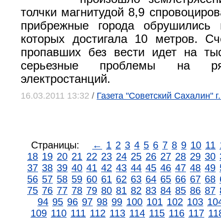
толчки магнитудой 8,9 спровоциров
прибрежные города обрушились 
которых достигала 10 метров. С
пропавших без вести идет на ты
серьезные проблемы на р
электростанций.
16.03.2011 13:32
/
Газета "Советский Сахалин" 
Страницы:
←
1
2
3
4
5
6
7
8
9
10
11
18
19
20
21
22
23
24
25
26
27
28
29
30
37
38
39
40
41
42
43
44
45
46
47
48
49
56
57
58
59
60
61
62
63
64
65
66
67
68
75
76
77
78
79
80
81
82
83
84
85
86
87
94
95
96
97
98
99
100
101
102
103
10
109
110
111
112
113
114
115
116
117
11