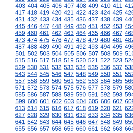
403
404
405
406
407
408
409
410
411
41
417
418
419
420
421
422
423
424
425
42
431
432
433
434
435
436
437
438
439
44
445
446
447
448
449
450
451
452
453
45
459
460
461
462
463
464
465
466
467
46
473
474
475
476
477
478
479
480
481
48
487
488
489
490
491
492
493
494
495
49
501
502
503
504
505
506
507
508
509
51
515
516
517
518
519
520
521
522
523
52
529
530
531
532
533
534
535
536
537
53
543
544
545
546
547
548
549
550
551
55
557
558
559
560
561
562
563
564
565
56
571
572
573
574
575
576
577
578
579
58
585
586
587
588
589
590
591
592
593
59
599
600
601
602
603
604
605
606
607
60
613
614
615
616
617
618
619
620
621
62
627
628
629
630
631
632
633
634
635
63
641
642
643
644
645
646
647
648
649
65
655
656
657
658
659
660
661
662
663
66