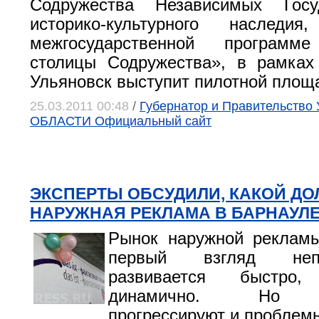
Содружества Независимых Госу
историко-культурного наследи
межгосударственной программе
столицы Содружества», в рамках
Ульяновск выступит пилотной площа
25.03.2011 00:48
/
Губернатор и Правительств
ОБЛАСТИ Официальный сайт
ЭКСПЕРТЫ ОБСУДИЛИ, КАКОЙ Д
НАРУЖНАЯ РЕКЛАМА В БАРНАУЛ
Рынок наружной рекламы
первый взгляд непро
развивается быстро
динамично. Но п
прогрессируют и проблемы