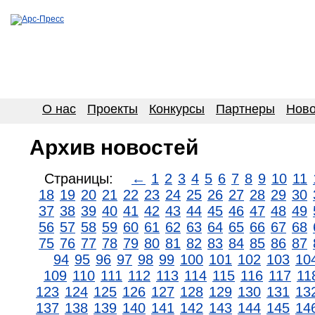
О нас
Проекты
Конкурсы
Партнеры
Ново
Архив новостей
Страницы:
←
1
2
3
4
5
6
7
8
9
10
11
18
19
20
21
22
23
24
25
26
27
28
29
30
37
38
39
40
41
42
43
44
45
46
47
48
49
56
57
58
59
60
61
62
63
64
65
66
67
68
75
76
77
78
79
80
81
82
83
84
85
86
87
94
95
96
97
98
99
100
101
102
103
10
109
110
111
112
113
114
115
116
117
11
123
124
125
126
127
128
129
130
131
13
137
138
139
140
141
142
143
144
145
14