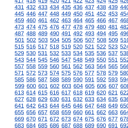
417
418
419
420
421
422
423
424
425
42
431
432
433
434
435
436
437
438
439
44
445
446
447
448
449
450
451
452
453
45
459
460
461
462
463
464
465
466
467
46
473
474
475
476
477
478
479
480
481
48
487
488
489
490
491
492
493
494
495
49
501
502
503
504
505
506
507
508
509
51
515
516
517
518
519
520
521
522
523
52
529
530
531
532
533
534
535
536
537
53
543
544
545
546
547
548
549
550
551
55
557
558
559
560
561
562
563
564
565
56
571
572
573
574
575
576
577
578
579
58
585
586
587
588
589
590
591
592
593
59
599
600
601
602
603
604
605
606
607
60
613
614
615
616
617
618
619
620
621
62
627
628
629
630
631
632
633
634
635
63
641
642
643
644
645
646
647
648
649
65
655
656
657
658
659
660
661
662
663
66
669
670
671
672
673
674
675
676
677
67
683
684
685
686
687
688
689
690
691
69