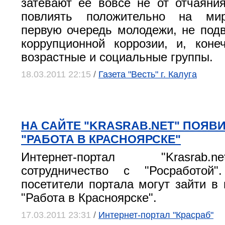
затевают ее вовсе не от отчаяни
повлиять положительно на мир
первую очередь молодежи, не под
коррупционной коррозии, и, коне
возрастные и социальные группы.
18.03.2011 22:15
/
Газета "Весть" г. Калуга
НА САЙТЕ "KRASRAB.NET" ПОЯВ
"РАБОТА В КРАСНОЯРСКЕ"
Интернет-портал "Krasrab
сотрудничество с "Росработой
посетители портала могут зайти в 
"Работа в Красноярске".
17.03.2011 23:31
/
Интернет-портал "Красраб"